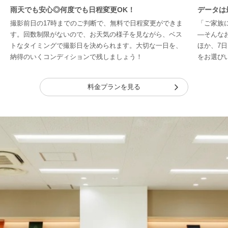
雨天でも安心◎何度でも日程変更OK！
データは
撮影前日の17時までのご判断で、無料で日程変更ができま
「ご家族
す。回数制限がないので、お天気の様子を見ながら、ベス
―そんな
トなタイミングで撮影日を決められます。大切な一日を、
ほか、7
納得のいくコンディションで残しましょう！
をお選び
料金プランを見る