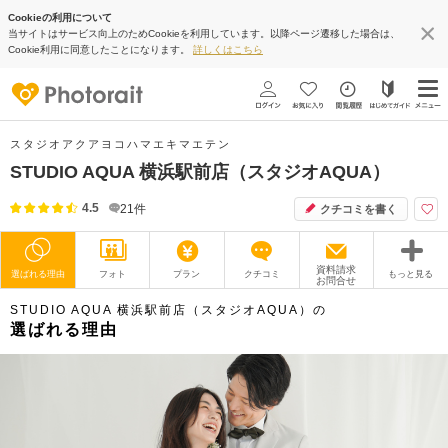
Cookieの利用について
当サイトはサービス向上のためCookieを利用しています。以降ページ遷移した場合は、
Cookie利用に同意したことになります。
詳しくはこちら
スタジオアクアヨコハマエキマエテン
STUDIO AQUA 横浜駅前店（スタジオAQUA）
4.5
21
件
クチコミを書く
資料請求
選ばれる理由
フォト
プラン
クチコミ
もっと見る
お問合せ
STUDIO AQUA 横浜駅前店（スタジオAQUA）の
撮影レポート
フォトグラファー
選ばれる理由
衣装
ムービー
オプション
ブログ
アクセス/TEL
スタジオトップ