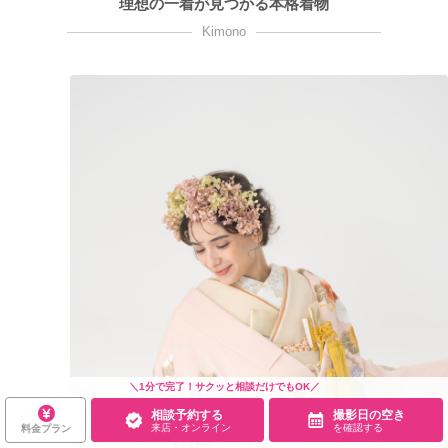
理想の一着が見つかる本格着物
Kimono
＼1分で完了！サクッと相談だけでもOK／
相談予約する
撮影日の空き
来店・オンライン
を確認する
料金プラン