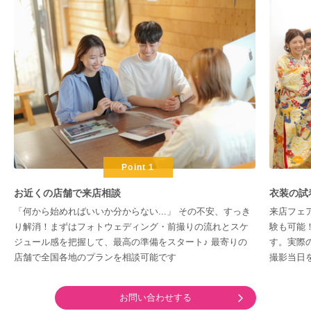
Point 1
お近くの店舗で来店相談
衣装の試
「何から始めればいいか分からない...」 その不安、すっき
来店フェ
り解消！まずはフォトウェディング・前撮りの流れとスケ
験も可能
ジュール感を把握して、最高の準備をスタート♪ 最寄りの
す。実際
店舗で全国各地のプランを相談可能です
撮影当日
お問い合わせする