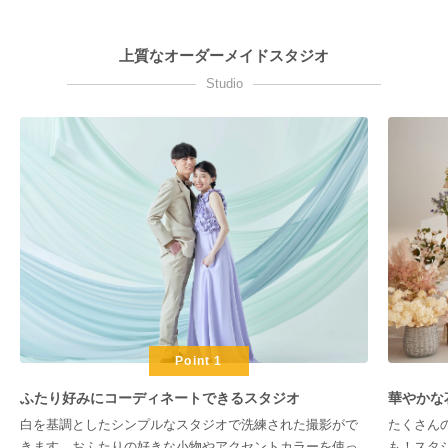
上質なオーダーメイドスタジオ
Studio
Point 1
ふたり好みにコーディネートできるスタジオ
華やかな
白を基調としたシンプルなスタジオで洗練された撮影がで
たくさん
きます。おふたりの好きな小物やアクセントカラーを使っ
も！スタ