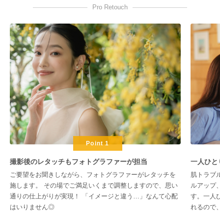
Pro Retouch
Point 1
撮影後のレタッチもフォトグラファーが担当
一人ひと
ご要望をお聞きしながら、フォトグラファーがレタッチを
肌トラブ
施します。 その場でご満足いくまで調整しますので、思い
ルアップ
通りの仕上がりが実現！ 「イメージと違う…」なんて心配
す。一人
はいりません◎
れるので