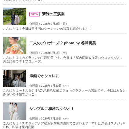
新緑の三溪園
NEW
公開日：2026年8月2日（日）
こんにちは！今日は三溪園ロケーションの写真を紹介します！
二人のプロポーズ!? photo by 谷澤明美
公開日：2026年8月1日（土）
こんにちは！カメラマンの谷澤明美です。今日は「屋内庭園＆洋装ハウススタジオ」
のご紹介です！プロポーズ...
洋館でオシャレに
公開日：2026年7月30日（木）
こんにちは〜！スタジオAQUA横浜駅前店フォトグラファーの宮園です。今回はみなと
みらいの洋館でかっこ...
シンプルに和洋スタジオ！
公開日：2026年7月29日（水）
こんにちは！スタジオアクア横浜駅前店の廣田でございます！本日は洋装はスタジオP
LUS、和装は屋内庭園...