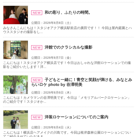
和の彩り、ふたりの時間。
NEW
公開日：2026年8月8日（土）
みなさんこんにちは！スタジオアクア横浜駅前店の廣田です！！ 今回は屋内庭園とハ
ウススタジオの撮影をし...
洋館でのクラシカルな撮影
NEW
公開日：2026年8月7日（金）
こんにちは！スタジオアクア横浜店です！今日はおしゃれな洋館ロケーションでの撮
影をご紹介いたします！洋...
子どもと一緒に！青空と笑顔が弾ける、みなとみ
NEW
らいロケ photo by 谷澤明美
公開日：2026年8月6日（木）
こんにちは！カメラマンの谷澤明美です。今日は「メモリアルパークロケーション」
のご紹介です！スタジオか...
洋装ロケーションについてのご案内
NEW
公開日：2026年8月4日（火）
こんにちは！横浜店ヘアメイクの川島です。今回は根岸森林公園ロケーションについ
てご紹介させていただきま...