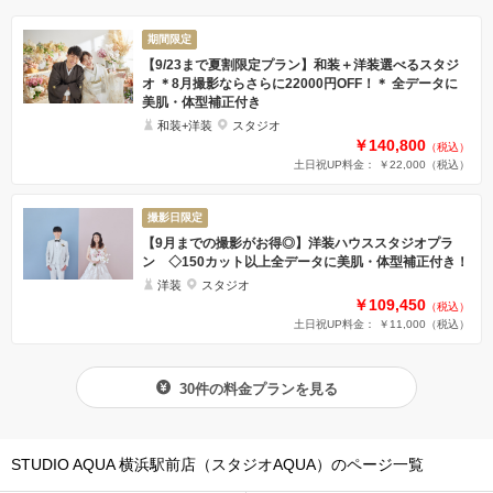
期間限定
【9/23まで夏割限定プラン】和装＋洋装選べるスタジ
オ ＊8月撮影ならさらに22000円OFF！＊ 全データに
美肌・体型補正付き
和装+洋装
スタジオ
￥140,800
（税込）
土日祝UP料金： ￥22,000
（税込）
撮影日限定
【9月までの撮影がお得◎】洋装ハウススタジオプラ
ン ◇150カット以上全データに美肌・体型補正付き！
洋装
スタジオ
￥109,450
（税込）
土日祝UP料金： ￥11,000
（税込）
30件の料金プランを見る
STUDIO AQUA 横浜駅前店（スタジオAQUA）のページ一覧