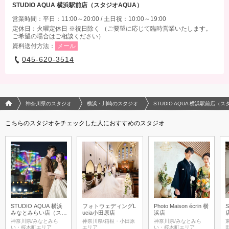
STUDIO AQUA 横浜駅前店（スタジオAQUA）
営業時間：平日：11:00～20:00 / 土日祝：10:00～19:00
定休日：火曜定休日 ※祝日除く （ご要望に応じて臨時営業いたします。
ご希望の場合はご相談ください）
資料送付方法：
メール
045-620-3514
フォトウエディング/結婚写真のPhotorait ホーム
神奈川県のスタジオ
横浜・川崎のスタジオ
STUDIO AQUA 横浜駅前店（ス
こちらのスタジオをチェックした人におすすめのスタジオ
STUDIO AQUA 横浜
フォトウェディングL
Photo Maison écrin 横
みなとみらい店（スタ
ucia小田原店
浜店
ジオAQUA）
神奈川県/みなとみら
神奈川県/箱根・小田原
神奈川県/みなとみら
い・桜木町エリア
エリア
い・桜木町エリア