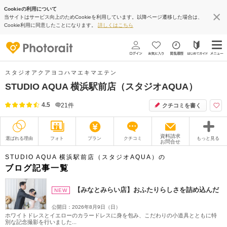
Cookieの利用について
当サイトはサービス向上のためCookieを利用しています。以降ページ遷移した場合は、
Cookie利用に同意したことになります。
詳しくはこちら
スタジオアクアヨコハマエキマエテン
STUDIO AQUA 横浜駅前店（スタジオAQUA）
4.5
21
件
クチコミを書く
資料請求
選ばれる理由
フォト
プラン
クチコミ
もっと見る
お問合せ
撮影レポート
フォトグラファー
STUDIO AQUA 横浜駅前店（スタジオAQUA）の
ブログ記事一覧
衣装
ムービー
【みなとみらい店】おふたりらしさを詰め込んだ
NEW
オプション
ブログ
公開日：2026年8月9日（日）
ホワイトドレスとイエローのカラードレスに身を包み、こだわりの小道具とともに特
アクセス/TEL
スタジオトップ
別な記念撮影を行いました...