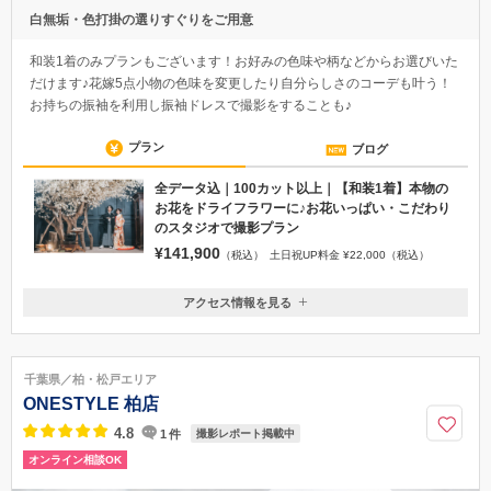
白無垢・色打掛の選りすぐりをご用意
和装1着のみプランもございます！お好みの色味や柄などからお選びいた
だけます♪花嫁5点小物の色味を変更したり自分らしさのコーデも叶う！
お持ちの振袖を利用し振袖ドレスで撮影をすることも♪
プラン
ブログ
全データ込｜100カット以上｜【和装1着】本物の
お花をドライフラワーに♪お花いっぱい・こだわり
のスタジオで撮影プラン
¥141,900
（税込）
土日祝UP料金 ¥22,000（税込）
アクセス情報を見る
〒260-8626
千葉県千葉市中央区中央1-11-1 ロイヤルパインズホテル千葉4F
JR千葉駅 東口より徒歩約7分 千葉都市モノレール 葭川公園駅より
千葉県／柏・松戸エリア
徒歩約3分 京成電鉄 千葉中央駅より徒歩約5分 千葉中央公園が目印で
ONESTYLE 柏店
す。
4.8
1
件
撮影レポート掲載中
043-222-1701
オンライン相談OK