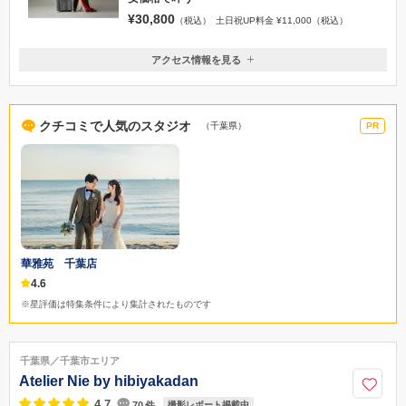
¥30,800
（税込）
土日祝UP料金 ¥11,000（税込）
アクセス情報を見る
〒261-0021
千葉県千葉市美浜区ひび野2丁目4番地 プレナ2F
JR海浜幕張駅南口から徒歩2分
クチコミで人気のスタジオ
（千葉県）
PR
0120-499-272
華雅苑 千葉店
4.6
※星評価は特集条件により集計されたものです
千葉県／千葉市エリア
Atelier Nie by hibiyakadan
4.7
70
件
撮影レポート掲載中