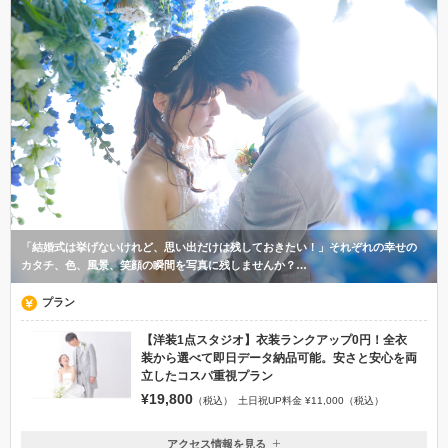
「結婚式は挙げないけれど、思い出だけは残しておきたい！」それぞれの幸せの
カタチ、色、風景、笑顔の瞬間を写真に残しませんか？…
プラン
【洋装1点スタジオ】衣装ランクアップ0円！全衣
装から選べて即日データ納品可能。安さと安心を両
立したコスパ重視プラン
¥19,800
（税込）
土日祝UP料金 ¥11,000（税込）
アクセス情報を見る