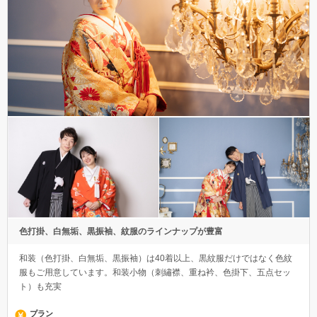
色打掛、白無垢、黒振袖、紋服のラインナップが豊富
和装（色打掛、白無垢、黒振袖）は40着以上、黒紋服だけではなく色紋
服もご用意しています。和装小物（刺繡襟、重ね衿、色掛下、五点セッ
ト）も充実
プラン