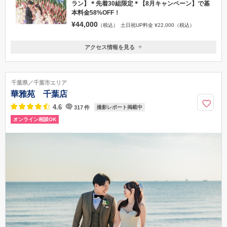
ラン】＊先着30組限定＊【8月キャンペーン】で基
本料金58%OFF！
¥44,000
（税込）
土日祝UP料金 ¥22,000（税込）
アクセス情報を見る
〒260-0024
千葉県千葉市中央区中央港1丁目22番7号 2階
千葉みなと駅 徒歩5分
千葉県／千葉市エリア
0120-255-410
華雅苑 千葉店
4.6
317
件
撮影レポート掲載中
オンライン相談OK