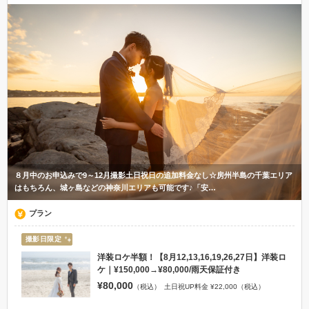
８月中のお申込みで9～12月撮影土日祝日の追加料金なし☆房州半島の千葉エリア
はもちろん、城ヶ島などの神奈川エリアも可能です♪「安…
プラン
撮影日限定
洋装ロケ半額！【8月12,13,16,19,26,27日】洋装ロ
ケ｜¥150,000→¥80,000/雨天保証付き
¥80,000
（税込）
土日祝UP料金 ¥22,000（税込）