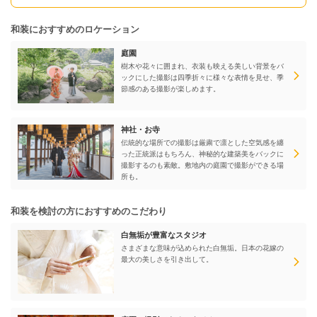
和装におすすめのロケーション
庭園
樹木や花々に囲まれ、衣装も映える美しい背景をバ
ックにした撮影は四季折々に様々な表情を見せ、季
節感のある撮影が楽しめます。
神社・お寺
伝統的な場所での撮影は厳粛で凛とした空気感を纏
った正統派はもちろん、神秘的な建築美をバックに
撮影するのも素敵。敷地内の庭園で撮影ができる場
所も。
和装を検討の方におすすめのこだわり
白無垢が豊富なスタジオ
さまざまな意味が込められた白無垢。日本の花嫁の
最大の美しさを引き出して。