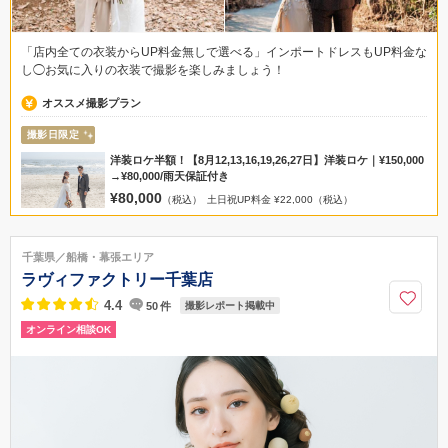
「店内全ての衣装からUP料金無しで選べる」インポートドレスもUP料金な
し◯お気に入りの衣装で撮影を楽しみましょう！
オススメ撮影プラン
撮影日限定
洋装ロケ半額！【8月12,13,16,19,26,27日】洋装ロケ｜¥150,000
→¥80,000/雨天保証付き
¥80,000
（税込）
土日祝UP料金 ¥22,000（税込）
千葉県／船橋・幕張エリア
ラヴィファクトリー千葉店
4.4
50
件
撮影レポート掲載中
オンライン相談OK