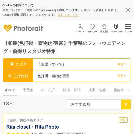
Cookieの利用について
当サイトはサービス向上のためCookieを利用しています。以降ページ遷移した場合は、
Cookie利用に同意したことになります。
詳しくはこちら
【和装(色打掛・着物)が豊富】千葉県のフォトウェディン
グ・前撮りスタジオ特集
エリア
千葉県（すべて）
変更
こだわり
色打掛・着物が豊富
変更
すべて
千葉市
柏・松戸
船橋・幕張
成田・佐倉
房総半島
13
件
千葉県／房総半島エリア
Rita closet・Rita Photo