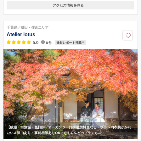
アクセス情報を見る
〒290-0038
千葉県市原市五井西3-13-12
駐車場がございますので、お車でのご来店をおすすめしております。(J
千葉県／成田・佐倉エリア
R五井駅から徒歩25分)
Atelier lotus
0436-37-2615
5.0
8
件
撮影レポート掲載中
【紋服・白無垢・色打掛・オーガンジー打掛追加料金なし・プラン内衣裳がかわ
いい＆沢山あり・事前相談ありOK・なしOK.どのプランも…