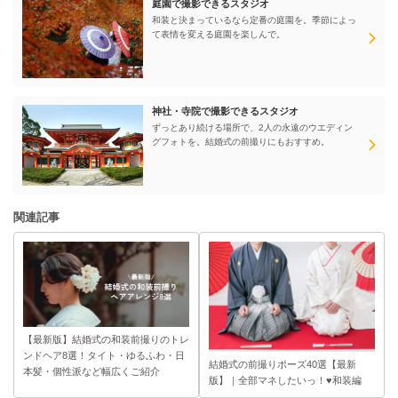
庭園で撮影できるスタジオ
和装と決まっているなら定番の庭園を。季節によっ
て表情を変える庭園を楽しんで。
神社・寺院で撮影できるスタジオ
ずっとあり続ける場所で、2人の永遠のウエディン
グフォトを。結婚式の前撮りにもおすすめ。
関連記事
【最新版】結婚式の和装前撮りのトレ
ンドヘア8選！タイト・ゆるふわ・日
結婚式の前撮りポーズ40選【最新
本髪・個性派など幅広くご紹介
版】｜全部マネしたいっ！♥和装編