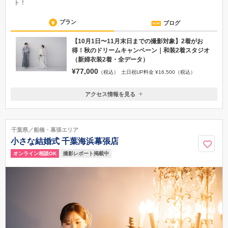
ト！
プラン
ブログ
【10月1日〜11月末日までの撮影対象】2着がお
得！秋のドリームキャンペーン｜和装2着スタジオ
（新婦衣装2着・全データ）
¥77,000
（税込）
土日祝UP料金 ¥16,500（税込）
アクセス情報を見る
〒261-7102
千葉県千葉市美浜区中瀬2-6-1 WBGマリブイースト2F
JR京葉線「海浜幕張駅」南口より徒歩2分
千葉県／船橋・幕張エリア
043-350-0701
小さな結婚式 千葉海浜幕張店
撮影レポート掲載中
オンライン相談OK