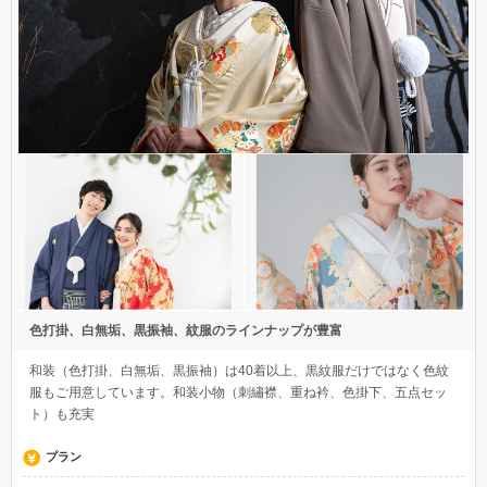
色打掛、白無垢、黒振袖、紋服のラインナップが豊富
和装（色打掛、白無垢、黒振袖）は40着以上、黒紋服だけではなく色紋
服もご用意しています。和装小物（刺繡襟、重ね衿、色掛下、五点セッ
ト）も充実
プラン