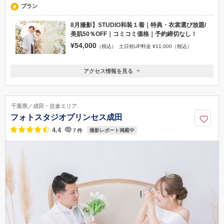
プラン
8月撮影】STUDIO和装１着｜特典・衣裳選び放題/
美肌50％OFF｜コミコミ価格｜予約締切なし！
¥54,000
（税込）
土日祝UP料金 ¥11,000（税込）
アクセス情報を見る
〒285-0817
千葉県佐倉市大崎台1-4-5コートヤード101
JR佐倉駅から徒歩3分
千葉県／成田・佐倉エリア
フォトスタジオプリンセス成田
4.4
7
件
撮影レポート掲載中