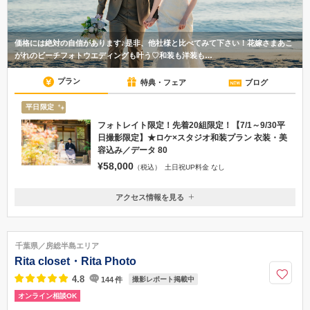
価格には絶対の自信があります♪是非、他社様と比べてみて下さい！花嫁さまあこ
がれのビーチフォトウエディングも叶う♡和装も洋装も…
プラン
特典・フェア
ブログ
平日限定
フォトレイト限定！先着20組限定！【7/1～9/30平
日撮影限定】★ロケ×スタジオ和装プラン 衣装・美
容込み／データ 80
¥58,000
（税込）
土日祝UP料金 なし
アクセス情報を見る
〒260-0033
千葉県千葉市中央区春日2-25-16 福岡ビル3階
JR総武線各駅停車西千葉駅徒歩1分
千葉県／房総半島エリア
043-306-1170
Rita closet・Rita Photo
4.8
144
件
撮影レポート掲載中
オンライン相談OK