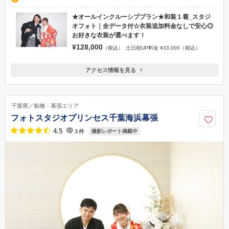
★オールインクルーシブプラン★和装１着_スタジ
オフォト｜全データ付☆衣装追加料金なしで安心◎
お好きな衣装が選べます！
¥128,000
（税込）
土日祝UP料金 ¥33,000（税込）
アクセス情報を見る
〒261-0023
千葉県千葉市美浜区中瀬2-6-1WBGマリブイースト2階
JR京葉線「海浜幕張」駅徒歩約2分
千葉県／船橋・幕張エリア
0120-945-906
フォトスタジオプリンセス千葉海浜幕張
4.5
3
件
撮影レポート掲載中