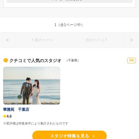
〒277-0005
千葉県柏市柏４−6－13 ホワイトパレスコミゾ２F
ＪＲ柏駅東口より徒歩７分
1（全1ページ中）
047-163-8881
前のページ
次のページ
クチコミで人気のスタジオ
（千葉県）
PR
華雅苑 千葉店
4.6
※星評価は特集条件により集計されたものです
スタジオ特集を見る