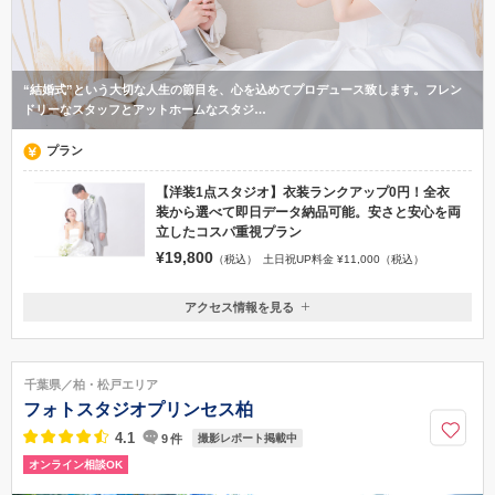
“結婚式”という大切な人生の節目を、心を込めてプロデュース致します。フレン
ドリーなスタッフとアットホームなスタジ…
プラン
【洋装1点スタジオ】衣装ランクアップ0円！全衣
装から選べて即日データ納品可能。安さと安心を両
立したコスパ重視プラン
¥19,800
（税込）
土日祝UP料金 ¥11,000（税込）
アクセス情報を見る
〒286-0017
千葉県成田市赤坂2-1-13そよら成田ニュータウンアネックスA棟3F
成田駅/JR成田駅西口よりバス そよら成田ニュータウン駅 ※駐車場無
千葉県／柏・松戸エリア
料
フォトスタジオプリンセス柏
0120-499-281
4.1
9
件
撮影レポート掲載中
オンライン相談OK