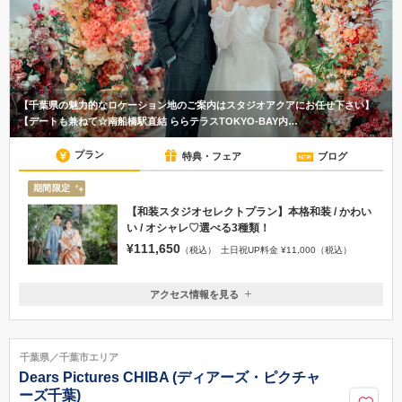
【千葉県の魅力的なロケーション地のご案内はスタジオアクアにお任せ下さい】
【デートも兼ねて☆南船橋駅直結 ららテラスTOKYO-BAY内…
プラン
特典・フェア
ブログ
期間限定
【和装スタジオセレクトプラン】本格和装 / かわい
い / オシャレ♡選べる3種類！
¥111,650
（税込）
土日祝UP料金 ¥11,000（税込）
アクセス情報を見る
〒273-0013
千葉県船橋市若松2丁目2番1号 ららテラスTOKYO-BAY 2階
JR 「南船橋駅」から徒歩1分
千葉県／千葉市エリア
047-407-1367
Dears Pictures CHIBA (ディアーズ・ピクチャ
ーズ千葉)