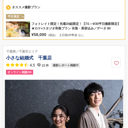
オススメ撮影プラン
平日限定
フォトレイト限定！先着20組限定！【7/1～9/30平日撮影限定】
★ロケ×スタジオ和装プラン 衣装・美容込み／データ 80
¥58,000
（税込）
土日祝UP料金 なし
千葉県／千葉市エリア
小さな結婚式 千葉店
4.5
22
件
撮影レポート掲載中
オンライン相談OK