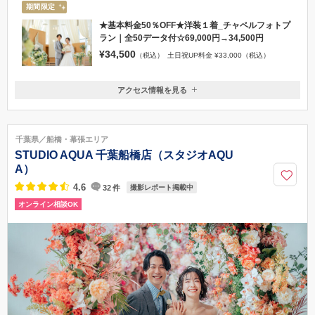
期間限定
★基本料金50％OFF★洋装１着_チャペルフォトプ
ラン｜全50データ付☆69,000円→34,500円
¥34,500
（税込）
土日祝UP料金 ¥33,000（税込）
アクセス情報を見る
〒260-0014
千葉県千葉市中央区本千葉町１５−１ 京成ホテルミラマーレ7F
京成千葉中央駅
千葉県／船橋・幕張エリア
0120-945-906
STUDIO AQUA 千葉船橋店（スタジオAQU
A）
4.6
32
件
撮影レポート掲載中
オンライン相談OK