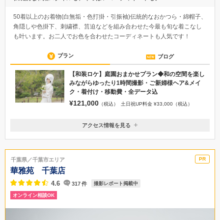
50着以上のお着物(白無垢・色打掛・引振袖)伝統的なおかつら・綿帽子、
角隠しや色掛下、刺繍襟、筥迫などを組み合わせた今最も旬な着こなし
も叶います。お二人でお色を合わせたコーディネートも人気です！
プラン
ブログ
【和装ロケ】庭園おまかせプラン◆和の空間を楽し
みながらゆったり1時間撮影・ご新婦様ヘア&メイ
ク・着付け・移動費・全データ込
¥121,000
（税込）
土日祝UP料金 ¥33,000（税込）
アクセス情報を見る
〒277-0842
千葉県柏市末広町14-1 ザ・クレストホテル柏2階
JR・東武鉄道 柏駅西口から徒歩2分
千葉県／千葉市エリア
04-7157-0328
華雅苑 千葉店
4.6
317
件
撮影レポート掲載中
オンライン相談OK