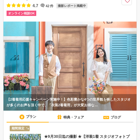
4.7
42
件
撮影レポート掲載中
オンライン相談OK
【2着着用応援キャンペーン実施中！】色彩豊かな4つの世界観を映したスタジオ
が多くのお声を頂く中で、「衣装2着着用」が大変お得な…
プラン
特典・フェア
ブログ
期間限定
★9月30日迄の撮影 ★【洋装1着 スタジオフォトプ