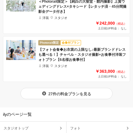
＜Photorait限定＞【純白の大聖堂・館内撮影】上質ウ
ェディングドレス×タキシード【レタッチ済・45分間撮
影全データ付き】
洋装
スタジオ
￥242,000
（税込）
土日祝UP料金： なし
Photorait限定
会食付プラン
【フォト会食◆お衣裳の上限なし♪最新ブランドドレス
も選べる！】チャペル・スタジオ撮影+お食事付洋装フ
ォトプラン【6名様お食事付】
洋装
スタジオ
￥363,000
（税込）
土日祝UP料金： なし
27件の料金プランを見る
ilyのページ一覧
スタジオトップ
フォト