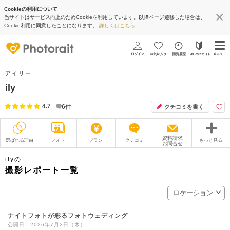
Cookieの利用について
当サイトはサービス向上のためCookieを利用しています。以降ページ遷移した場合は、
Cookie利用に同意したことになります。
詳しくはこちら
アイリー
ily
4.7
6
件
クチコミを書く
資料請求
選ばれる理由
フォト
プラン
クチコミ
もっと見る
お問合せ
撮影レポート
フォトグラファー
ilyの
撮影レポート一覧
衣装
ムービー
ロケーション
オプション
ブログ
ナイトフォトが彩るフォトウェディング
アクセス/TEL
スタジオトップ
公開日：2026年7月2日（木）