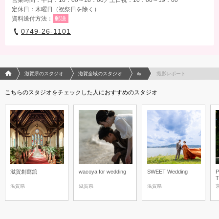
定休日：木曜日（祝祭日を除く）
資料送付方法：
郵送
0749-26-1101
フォトウエディング/結婚写真のPhotorait ホーム
滋賀県のスタジオ
滋賀全域のスタジオ
ily
撮影レポート
こちらのスタジオをチェックした人におすすめのスタジオ
滋賀創寫舘
wacoya for wedding
SWEET Wedding
P
滋賀県
滋賀県
滋賀県