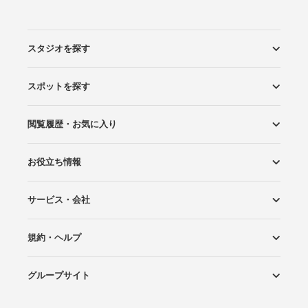
スタジオを探す
スポットを探す
エリアから探す
こだわりから探す
NEW PHOTO STYLE
プランから探す
フォトタイプ診断
フォトグラファーから探す
国内リゾートから探す
閲覧履歴・お気に入り
ロケーションから探す
スタジオから探す
お役立ち情報
閲覧スタジオ
お気に入り
サービス・会社
Wedding Photo マガジン
はじめてガイド
規約・ヘルプ
Photoraitとは
スタジオの掲載について
お問い合わせ
運営会社
サイトマップ
グループサイト
プライバシーポリシー
利用規約
ヘルプ