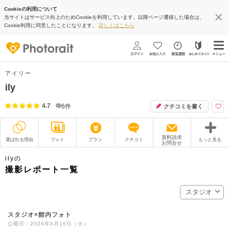
Cookieの利用について
当サイトはサービス向上のためCookieを利用しています。以降ページ遷移した場合は、
Cookie利用に同意したことになります。
詳しくはこちら
アイリー
ily
4.7
6
件
クチコミを書く
資料請求
選ばれる理由
フォト
プラン
クチコミ
もっと見る
お問合せ
撮影レポート
フォトグラファー
ilyの
撮影レポート一覧
衣装
ムービー
スタジオ
オプション
ブログ
スタジオ×館内フォト
アクセス/TEL
スタジオトップ
公開日：2026年6月16日（火）