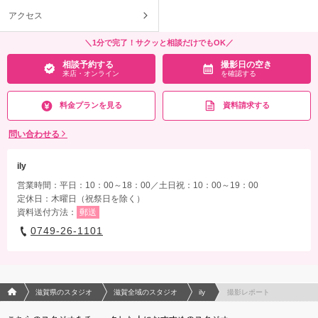
アクセス
＼1分で完了！サクッと相談だけでもOK／
相談予約する
撮影日の空き
来店・オンライン
を確認する
料金プランを見る
資料請求する
問い合わせる
ily
営業時間：平日：10：00～18：00／土日祝：10：00～19：00
定休日：木曜日（祝祭日を除く）
資料送付方法：
郵送
0749-26-1101
フォトウエディング/結婚写真のPhotorait ホーム
滋賀県のスタジオ
滋賀全域のスタジオ
ily
撮影レポート