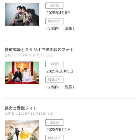
撮影日
2025年4月9日
撮影場所
ily 館内
（滋賀）
神前式場とスタジオで残す和装フォト
公開日：2026年6月16日（火）
撮影日
2025年10月5日
撮影場所
ily 館内
（滋賀）
美女と野獣フォト
公開日：2025年11月26日（水）
撮影日
2025年6月1日
撮影場所