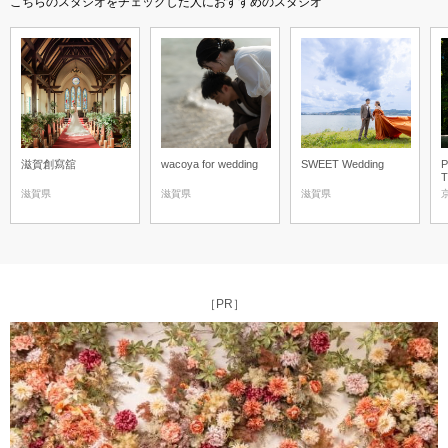
こちらのスタジオをチェックした人におすすめのスタジオ
滋賀創寫舘
wacoya for wedding
SWEET Wedding
P
滋賀県
滋賀県
滋賀県
［PR］