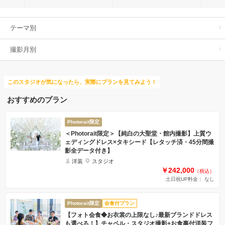
テーマ別
撮影月別
このスタジオが気になったら、実際にプランを見てみよう！
おすすめのプラン
Photorait限定
＜Photorait限定＞【純白の大聖堂・館内撮影】上質ウ
ェディングドレス×タキシード【レタッチ済・45分間撮
影全データ付き】
洋装
スタジオ
￥242,000
（税込）
土日祝UP料金： なし
Photorait限定
会食付プラン
【フォト会食◆お衣裳の上限なし♪最新ブランドドレス
も選べる！】チャペル・スタジオ撮影+お食事付洋装フ