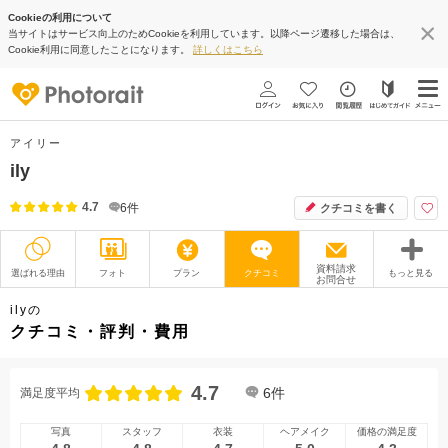
Cookieの利用について
当サイトはサービス向上のためCookieを利用しています。以降ページ遷移した場合は、
Cookie利用に同意したことになります。
詳しくはこちら
アイリー
ily
4.7
6
件
クチコミを書く
資料請求
選ばれる理由
フォト
プラン
クチコミ
もっと見る
お問合せ
撮影レポート
フォトグラファー
ilyの
クチコミ・評判・費用
衣装
ムービー
4.7
オプション
ブログ
6
件
満足度平均
アクセス/TEL
スタジオトップ
写真
スタッフ
衣装
ヘアメイク
価格の満足度