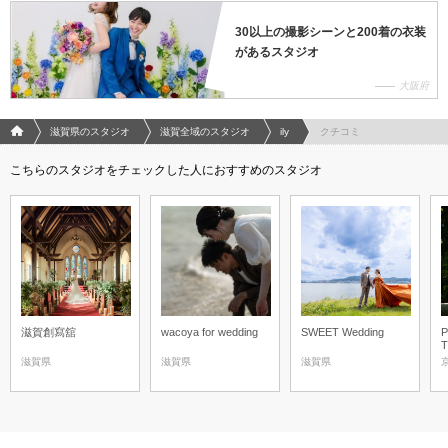
30以上の撮影シーンと200着の衣装
があるスタジオ
大阪府
フォトウエディング/結婚写真のPhotorait ホーム
滋賀県のスタジオ
滋賀全域のスタジオ
ily
クチコミ
こちらのスタジオをチェックした人におすすめのスタジオ
滋賀創寫舘
wacoya for wedding
SWEET Wedding
P
滋賀県
滋賀県
滋賀県