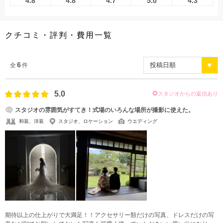
4.8
4.8
4.7
5.0
4.3
クチコミ・評判・費用一覧
6
全
件
5.0
スタジオからの返信あり
スタジオの雰囲気がすてき！式場のいろんな場所が撮影に使えた。
和装、洋装
スタジオ、ロケーション
ウエディング
期待以上の仕上がりで大満足！！アクセサリー類だけの写真、ドレスだけの写