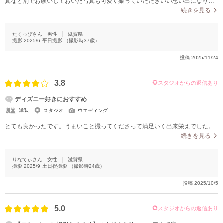
真など別でお願いしておいた写真も可愛く撮っていただきいい思い出になりま
した。
続きを見る
たくっぴさん
男性
滋賀県
撮影
2025/6
平日撮影
（撮影時
37
歳）
投稿
2025/11/24
3.8
スタジオからの返信あり
ディズニー好きにおすすめ
洋装
スタジオ
ウエディング
とても良かったです。うまいこと撮ってくださって満足いく出来栄えでした。
続きを見る
りなてぃさん
女性
滋賀県
撮影
2025/9
土日祝撮影
（撮影時
24
歳）
投稿
2025/10/5
5.0
スタジオからの返信あり