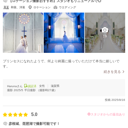
【ロケーション撮影おすすめ】スタジオもリニューアルで◎
和装、洋装
ロケーション
ウエディング
19
プリンセスになれたようで、何より綺麗に撮っていただけて本当に嬉しいで
す。
続きを見る
女性
滋賀県
Harunaさん
認証済
撮影
2025/5
平日撮影
（撮影時
27
歳）
投稿
2025/9/16
5.0
スタジオからの返信あり
彦根城、琵琶湖で撮影可能です！