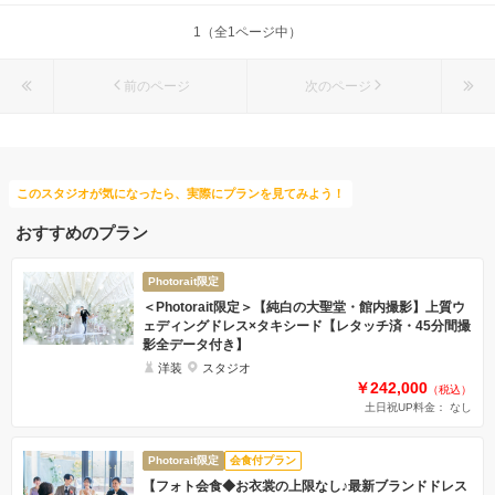
1（全1ページ中）
前のページ
次のページ
このスタジオが気になったら、実際にプランを見てみよう！
おすすめのプラン
Photorait限定
＜Photorait限定＞【純白の大聖堂・館内撮影】上質ウ
ェディングドレス×タキシード【レタッチ済・45分間撮
影全データ付き】
洋装
スタジオ
￥242,000
（税込）
土日祝UP料金： なし
Photorait限定
会食付プラン
【フォト会食◆お衣裳の上限なし♪最新ブランドドレス