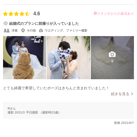
4.6
スタジオからの返信あり
結婚式のプランに前撮りが入っていました
洋装
その他
ウエディング、ファミリー撮影
8
とても綺麗で希望していたポーズはきちんと含まれていました！
続きを見る
Rさん
撮影
2021/3
平日撮影
（撮影時
22
歳）
投稿
2021/6/7