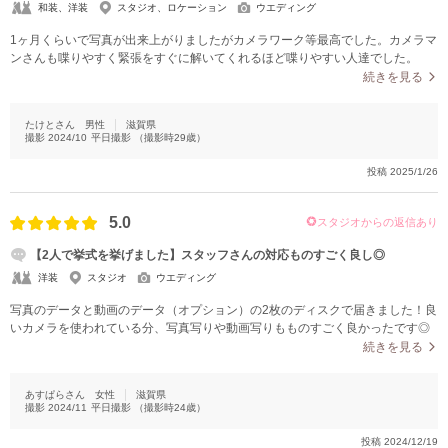
和装、洋装
スタジオ、ロケーション
ウエディング
1ヶ月くらいで写真が出来上がりましたがカメラワーク等最高でした。カメラマ
ンさんも喋りやすく緊張をすぐに解いてくれるほど喋りやすい人達でした。
続きを見る
たけとさん
男性
滋賀県
撮影
2024/10
平日撮影
（撮影時
29
歳）
投稿
2025/1/26
5.0
スタジオからの返信あり
【2人で挙式を挙げました】スタッフさんの対応ものすごく良し◎
洋装
スタジオ
ウエディング
写真のデータと動画のデータ（オプション）の2枚のディスクで届きました！良
いカメラを使われている分、写真写りや動画写りもものすごく良かったです◎
続きを見る
あすぱらさん
女性
滋賀県
撮影
2024/11
平日撮影
（撮影時
24
歳）
投稿
2024/12/19