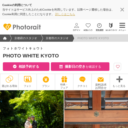
Cookieの利用について
当サイトはサービス向上のためCookieを利用しています。以降ページ遷移した場合は、
Cookie利用に同意したことになります。
詳しくはこちら
フォトウエディング/結婚写真のPhotorait ホーム
京都府のスタジオ
京都市のスタジオ
PHOTO WHITE KYOTO
フォトホワイトキョウト
PHOTO WHITE KYOTO
相談予約する
撮影日の空き
を確認する
特典・
資料請求
選ばれる理由
フォト
プラン
クチコミ
もっと見る
フェア
お問合せ
撮影レポート
フォトグラファー
衣装
ムービー
オプション
ブログ