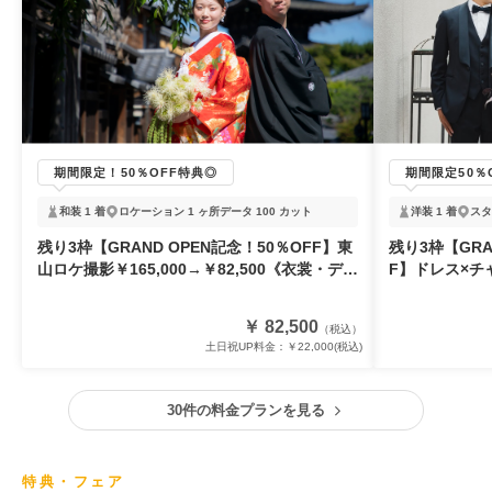
期間限定！50％OFF特典◎
期間限定50％
和装 1 着
ロケーション 1 ヶ所
データ 100 カット
洋装 1 着
スタ
残り3枠【GRAND OPEN記念！50％OFF】東
残り3枠【GRA
山ロケ撮影￥165,000→￥82,500《衣裳・デー
F】ドレス×チャ
タ・小物込！》
0 衣裳・全
￥ 82,500
（税込）
土日祝UP料金：
￥22,000
(税込)
30件の料金プランを見る
特典・フェア