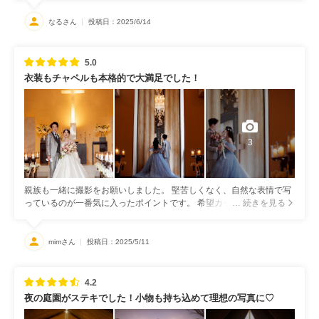
ラスの窓の前で撮った写真が素敵で気に入っています。 希望していた
小物やお気に入りの爪なども何枚か素敵に撮っていただき感謝です。
なるさん
投稿日：2025/6/14
見学に来ていた家族との写真も撮っていただき良い思い出になりまし
た。写真は周りの人からもすごく素敵だと褒めてもらいました。
5.0
衣装もチャペルも本格的で大満足でした！
3
親族も一緒に撮影をお願いしました。 堅苦しくなく、自然な表情で写
っているのが一番気に入ったポイントです。 希望カットも聞いてくだ
… 続きを見る
さり、綺麗に撮っていただけました。
mimさん
投稿日：2025/5/11
4.2
夜の庭園がステキでした！小物も持ち込めて理想の写真に♡