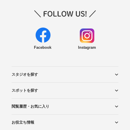
Facebook
Instagram
スタジオを探す
スポットを探す
エリアから探す
こだわりから探す
NEW PHOTO STYLE
プランから探す
フォトタイプ診断
フォトグラファーから探す
国内リゾートから探す
閲覧履歴・お気に入り
ロケーションから探す
スタジオから探す
お役立ち情報
閲覧スタジオ
お気に入り