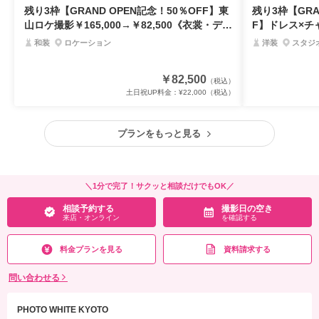
残り3枠【GRAND OPEN記念！50％OFF】東
残り3枠【GRA
山ロケ撮影￥165,000→￥82,500《衣裳・デー
F】ドレス×チャ
タ・小物込！》
0 衣裳・全
和装
ロケーション
洋装
スタジ
￥82,500
（税込）
土日祝UP料金：
¥22,000
（税込）
プランをもっと見る
＼1分で完了！サクッと相談だけでもOK／
相談予約する
撮影日の空き
来店・オンライン
を確認する
料金プランを見る
資料請求する
問い合わせる
PHOTO WHITE KYOTO