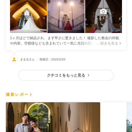
4
1ヶ月ほどで納品され、まず早さに驚きました！ 撮影した教会の外観
や内装、空模様なども含まれていて一気に当日の思い出が蘇りました
… 続きを見る
♡ 緊張のためか、腕に力が入っているように見える画像もあって「そ
の場でリラックスさせて、って言って欲しかったー」と思うものも正
直ありましたがまぁそれも良い思い出です笑 親族での写真もわちゃわ
まるるさん
投稿日：2025/2/20
ちゃとした楽しげな写真もしっかり撮って頂き嬉しかったです。 ゆっ
くり見返して思い出にひたります。。。
クチコミをもっと見る
撮影レポート