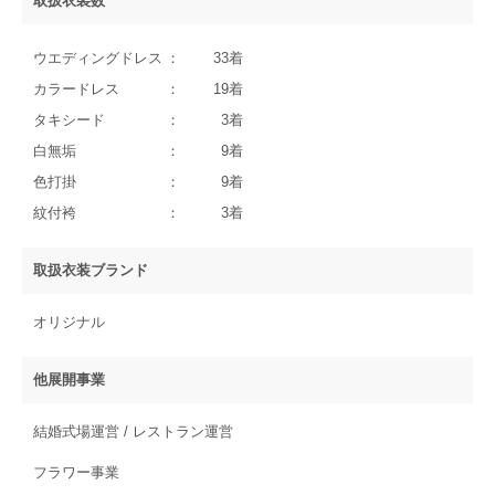
取扱衣裝数
ウエディングドレス
33着
カラードレス
19着
タキシード
3着
白無垢
9着
色打掛
9着
紋付袴
3着
取扱衣装ブランド
オリジナル
他展開事業
結婚式場運営 / レストラン運営
フラワー事業