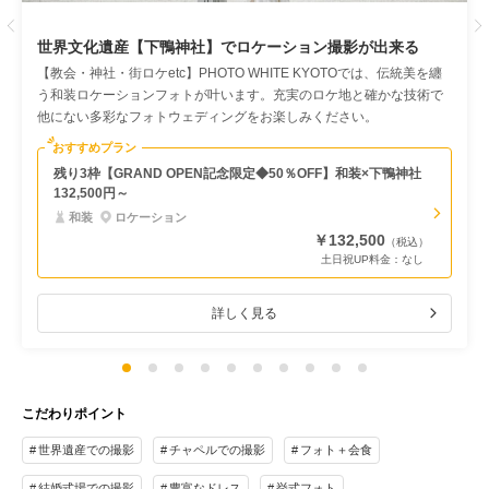
Previous
世界文化遺産【下鴨神社】でロケーション撮影が出来る
【教会・神社・街ロケetc】PHOTO WHITE KYOTOでは、伝統美を纏
う和装ロケーションフォトが叶います。充実のロケ地と確かな技術で
他にない多彩なフォトウェディングをお楽しみください。
おすすめプラン
残り3枠【GRAND OPEN記念限定◆50％OFF】和装×下鴨神社
132,500円～
和装
ロケーション
￥132,500
（税込）
土日祝UP料金：
なし
詳しく見る
こだわりポイント
世界遺産での撮影
チャペルでの撮影
フォト＋会食
結婚式場での撮影
豊富なドレス
挙式フォト