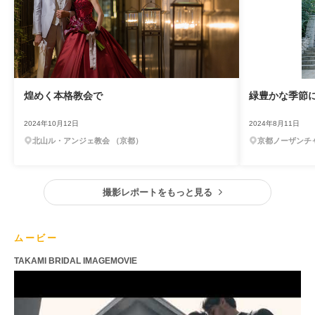
煌めく本格教会で
緑豊かな季節
2024年10月12日
2024年8月11日
北山ル・アンジェ教会 （京都）
京都ノーザンチ
撮影レポートをもっと見る
ムービー
TAKAMI BRIDAL IMAGEMOVIE