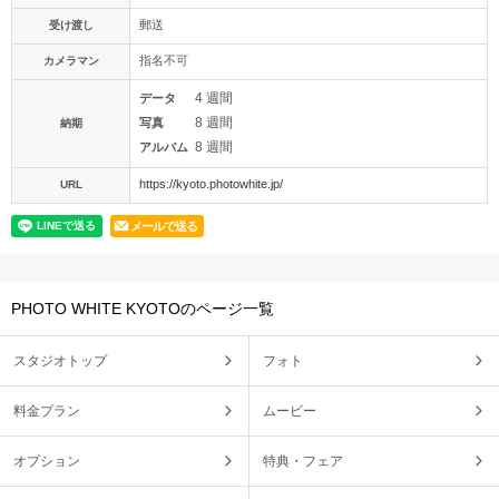
郵送
受け渡し
指名不可
カメラマン
4 週間
データ
8 週間
写真
納期
8 週間
アルバム
https://kyoto.photowhite.jp/
URL
メールで送る
PHOTO WHITE KYOTOのページ一覧
スタジオトップ
フォト
料金プラン
ムービー
オプション
特典・フェア