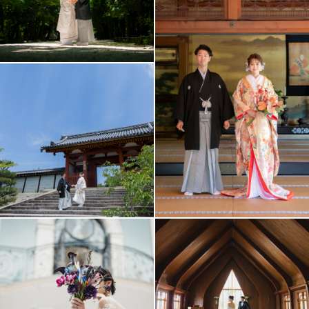
アクセス/TEL
スタジオトップ
こだわりポイント
世界遺産での撮影
チャペルでの撮影
フォト＋会食
結婚式場での撮影
豊富なドレス
挙式フォト
豊富なカラードレス
神社・寺院での撮影
夜景での撮影
マタニティフォト