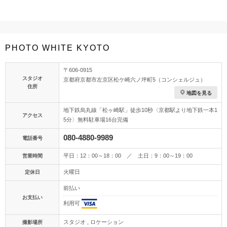
PHOTO WHITE KYOTO
〒606-0915
スタジオ
京都府京都市左京区松ケ崎六ノ坪町5（コンシェルジュ）
住所
地図を見る
地下鉄烏丸線「松ヶ崎駅」徒歩10秒〈京都駅より地下鉄一本1
アクセス
5分〉無料駐車場16台完備
080-4880-9989
電話番号
平日：12：00～18：00 ／ 土日：9：00～19：00
営業時間
火曜日
定休日
前払い
お支払い
利用可
スタジオ , ロケーション
撮影場所