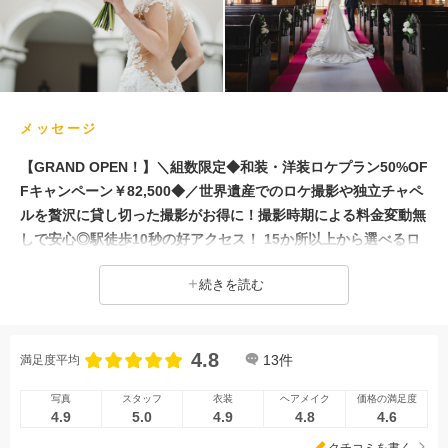
メッセージ
【GRAND OPEN！】＼組数限定◆和装・洋装ロケプラン50%OF
Fキャンペーン￥82,500◆／世界遺産でのロケ撮影や独立チャペ
ルを贅沢に貸し切った撮影がお得に！撮影時期による料金変動無
しで安心◎駅徒歩10秒の好アクセス！ 15か所以上から選べるロ
ケーションで、京都の美しい四季にふれる和装撮影も。 約80着
続きを読む
の衣裳から特別な1着をお選びいただけます。 専属のフォトグラ
ファーが、おふたりらしいスタイルで、忘れられない大切な瞬間
を残します。
4.8
13
件
満足度平均
写真
スタッフ
衣装
ヘアメイク
価格の満足度
4.9
5.0
4.9
4.8
4.6
クチコミを書く