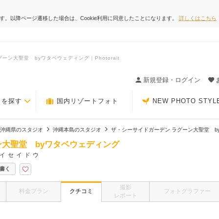
ます。以降ページ遷移した場合は、Cookie利用に同意したことになります。
詳しくはこちら
ン大聖堂 byワタベウェディング｜Photorait
ィングの決め手が見つかるクチコミサイト-Photorait
新規登録・ログイン
トを探す
国内リゾートフォト
NEW PHOTO STYL
沖縄県のスタジオ
沖縄本島のスタジオ
ザ・シーサイドガーデン ラグーン大聖堂 b
ン大聖堂 byワタベウェディング
イセイドウ
書く
撮影
料金プラン
クチコミ
フォトグラファー
レポート