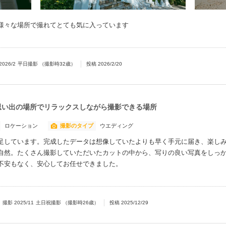
様々な場所で撮れてとても気に入っています
2026/2
平日撮影
（撮影時
32
歳）
投稿
2026/2/20
思い出の場所でリラックスしながら撮影できる場所
ロケーション
撮影のタイプ
ウエディング
足しています。完成したデータは想像していたよりも早く手元に届き、楽し
自然。たくさん撮影していただいたカットの中から、写りの良い写真をしっ
不安もなく、安心してお任せできました。
撮影
2025/11
土日祝撮影
（撮影時
26
歳）
投稿
2025/12/29