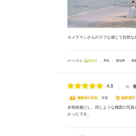
カメラマンさんのラフな感じで自然な
エージさん
認証済
男性
愛知県
撮
4.8
撮影時の衣装
洋装
撮影場所
全部綺麗だし、同じような構図の写真
かったです。