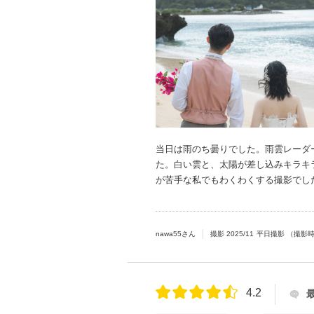
当日は雨のち曇りでした。雨雲レーダ
た。白い雲と、太陽が差し込みキラキ
が苦手な私でもわくわくする撮影でし
nawa55さん
撮影
2025/11
平日撮影
（撮影
4.2