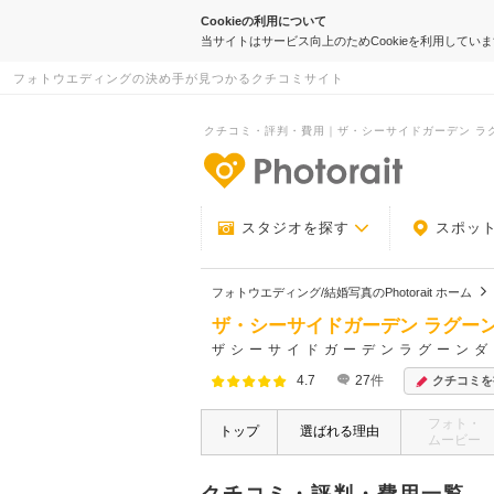
Cookieの利用について
当サイトはサービス向上のためCookieを利用してい
フォトウエディングの決め手が見つかるクチコミサイト
クチコミ・評判・費用｜ザ・シーサイドガーデン ラグー
-フォトウエデ
スタジオを探す
スポッ
フォトウエディング/結婚写真のPhotorait ホーム
ザ・シーサイドガーデン ラグー
ザシーサイドガーデンラグーンダ
4.7
27
件
クチコミを
フォト・
トップ
選ばれる理由
ムービー