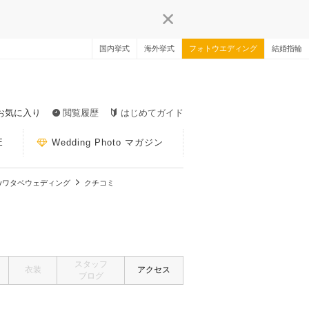
国内挙式
海外挙式
フォトウエディング
結婚指輪
お気に入り
閲覧履歴
はじめてガイド
E
Wedding Photo マガジン
yワタベウェディング
クチコミ
スタッフ
衣装
アクセス
ブログ