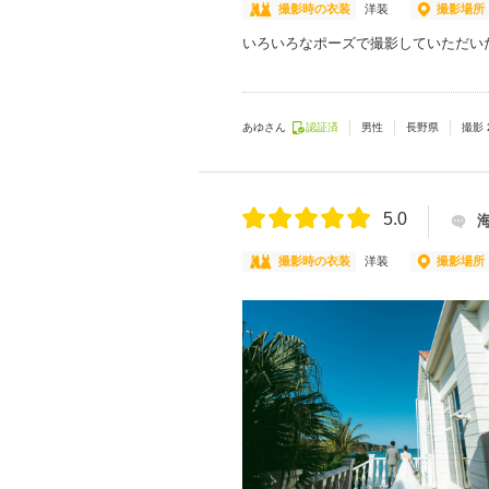
撮影時の衣装
洋装
撮影場所
いろいろなポーズで撮影していただい
あゆさん
認証済
男性
長野県
撮影
5.0
撮影時の衣装
洋装
撮影場所