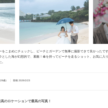
ーをこまめにチェックし、ビーチとガーデンで無事に撮影できて良かったで
ラとした海が幻想的で、素敵！傘を持ってビーチを走るショット、お気に入
た。
時
29
歳）
投稿
2026/2/23
最高のロケーションで最高の写真！