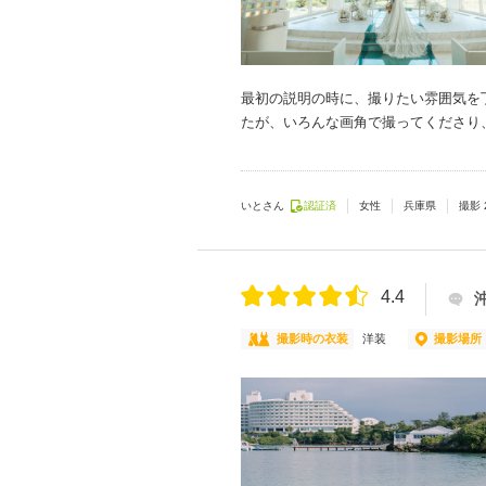
最初の説明の時に、撮りたい雰囲気を
たが、いろんな画角で撮ってくださり
いとさん
認証済
女性
兵庫県
撮影
4.4
撮影時の衣装
洋装
撮影場所