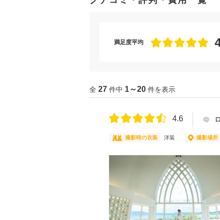
クチコミ・評判・費用一覧
満足度平均
27
1～20
全
件中
件を表示
4.6
撮影時の衣装
洋装
撮影場所