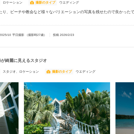
ロケーション
撮影のタイプ
ウエディング
たり、ビーチや教会など様々なバリエーションの写真を残せたので良かった
2025/10
平日撮影
（撮影時
27
歳）
投稿
2026/2/23
海が綺麗に見えるスタジオ
スタジオ、ロケーション
撮影のタイプ
ウエディング