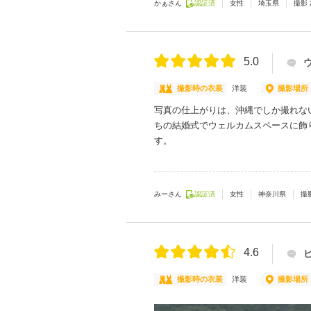
かぁさん
認証済
女性
埼玉県
撮影
5.0
撮影時の衣装
洋装
撮影場所
写真の仕上がりは、沖縄でしか撮れな
ちの結婚式でウェルカムスペースに飾
す。
みーさん
認証済
女性
神奈川県
撮
4.6
撮影時の衣装
洋装
撮影場所