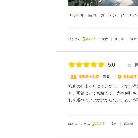
チャペル、階段、ガーデン、ビーチと
ゆかさん
認証済
女性
埼玉県
撮影
5.0
撮影時の衣装
洋装
撮影場所
写真の仕上がりについても、とても満
た。画質はとても綺麗で、光や色味も
れを選べばいいか分からない」という
ぽめまるこさん
認証済
女性
東京都