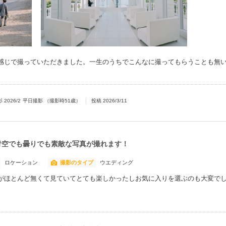
感じで撮っていただきました。一生のうちでこんなに撮ってもらうことも無
影
2026/2
平日撮影
（撮影時
51
歳）
投稿
2026/3/11
青空でも曇りでも素敵な写真が撮れます！
ロケーション
撮影のタイプ
ウエディング
がほとんど無くて見ていてとても楽しかったしお気に入りを選ぶのも大変でし