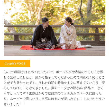
こだわりポイント
海での撮影
ペットと撮影
Couple's VOICE
2人での撮影がはじめてだったので、ポージングや表情のつくり方が難
しく緊張しましたが、細かく指示してくださったので問題なく終えるこ
とができ良かったです。崩れた前髪や着物をすぐに整えてくださり、安
動画の作成
衣装追加無料
心して続けることができました。撮影データは2週間後の納品で、とて
も早かったです！素敵ばかりで結婚式のウェルカムスペースに飾った
家族・友人と撮影
神社・寺院での撮影
人気スポットでの撮影
り、ムービーで流したり、自宅に飾るのが楽しみです！！ありがとうご
持ち込み衣装
豊富なドレス
ドローン撮影
豊富な色打掛・着物
ざいました！！
ヘアメイクリハーサル