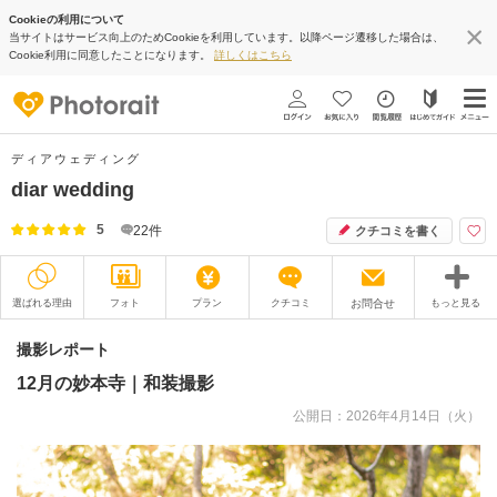
Cookieの利用について
当サイトはサービス向上のためCookieを利用しています。以降ページ遷移した場合は、
Cookie利用に同意したことになります。
詳しくはこちら
ディアウェディング
diar wedding
5
22
件
クチコミを書く
選ばれる理由
フォト
プラン
クチコミ
お問合せ
もっと見る
撮影レポート
フォトグラファー
撮影レポート
12月の妙本寺｜和装撮影
衣装
ムービー
公開日：2026年4月14日（火）
オプション
ブログ
アクセス/TEL
スタジオトップ