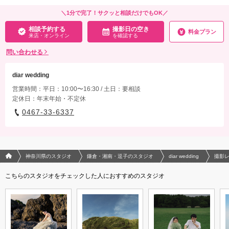
＼1分で完了！サクッと相談だけでもOK／
相談予約する
撮影日の空き
料金プラン
来店・オンライン
を確認する
問い合わせる
diar wedding
営業時間：平日：10:00〜16:30 / 土日：要相談
定休日：年末年始・不定休
0467-33-6337
フォトウエディング/結婚写真のPhotorait ホーム
神奈川県のスタジオ
鎌倉・湘南・逗子のスタジオ
diar wedding
撮影
こちらのスタジオをチェックした人におすすめのスタジオ