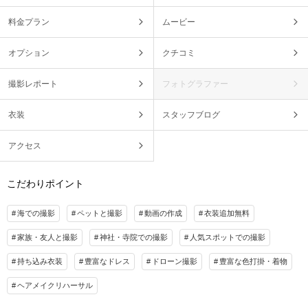
料金プラン
ムービー
オプション
クチコミ
撮影レポート
フォトグラファー
衣装
スタッフブログ
アクセス
こだわりポイント
海での撮影
ペットと撮影
動画の作成
衣装追加無料
家族・友人と撮影
神社・寺院での撮影
人気スポットでの撮影
持ち込み衣装
豊富なドレス
ドローン撮影
豊富な色打掛・着物
ヘアメイクリハーサル