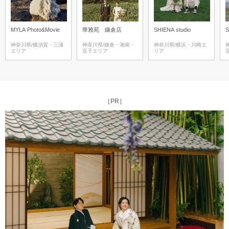
MYLA Photo&Movie
華雅苑 鎌倉店
SHIENA studio
S
神奈川県/横須賀・三浦
神奈川県/鎌倉・湘南・
神奈川県/横浜・川崎エ
エリア
逗子エリア
リア
［PR］