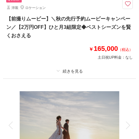
9・10・11月撮影対象※平日朝お仕度スタート限定プランとなります◆￥1
洋装
ロケーション
54,000→￥143,000 まるジブリのようなロケ地
⚫︎ロケ地: 茅ヶ崎熊沢酒造敷地内
【前撮りムービー】＼秋の先行予約ムービーキャンペー
⚫︎データ：約150カット（色味補正等レタッチ済）
ン／【2万円OFF】ひと月3組限定◆ベストシーズンを賢
⚫︎納期：約3週間
くおさえる
⚫︎衣装：国内外からセレクトしたドレスより１着お選びください
⚫︎その他：アクセサリー、ブーケ等レンタル有（無料）
165,000
￥
（税込）
土日祝UP料金：
なし
このプランで撮影可能な撮影レポート
撮影日：
2026年5月27日
撮影場所：
熊澤酒造、サザンビーチちがさき
（神
プラン詳細
奈川）
撮影料
新婦衣装1着
新郎衣装1着
着付け
ヘアメイク
小物一式
アルバム
データ
台紙付写真
相談予約する
撮影日の空き
来店・オンライン
を確認する
衣装追加
会食
挙式
家族と撮影
家族用衣装レンタル
ペットと撮影