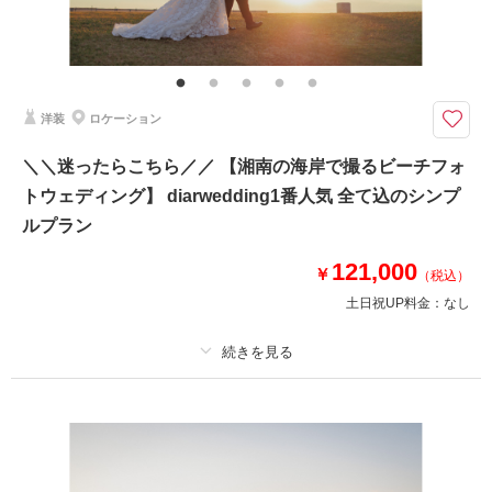
その他含むもの
撮影データ+DVD1枚（納期約1ヶ月）・著作権フリー音源提供・ヘアメイ
ク・撮影アテンド・アクセサリー類レンタル・ブーケ＆ブートニアレンタ
ル・ベールレンタル
洋装
ロケーション
9.10.11月撮影対象《江ノ島・城ヶ島》追加料金なしでドローン撮影◎ 衣装
やヘアメイク等、必要なものは全て込のオールインパック
＼＼迷ったらこちら／／ 【湘南の海岸で撮るビーチフォ
●ロケ地： 片瀬江ノ島海岸周辺、城ヶ島など、ご相談ください
トウェディング】 diarwedding1番人気 全て込のシンプ
●データ＋DVD1枚
●納期:約ひと月程度
ルプラン
●衣装:国内外からセレクトしたドレスより1着レンタル
●お花・アクセサリー類: 無料でレンタル
121,000
￥
（税込）
その他、撮影代金やロケ地への移動等、全て含まれております
土日祝UP料金：
なし
相談予約する
撮影日の空き
来店・オンライン
を確認する
プラン詳細
撮影料
新婦衣装1着
新郎衣装1着
着付け
ヘアメイク
小物一式