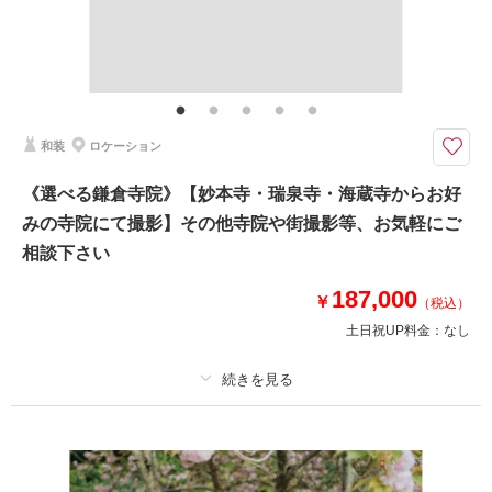
その他含むもの
撮影データ（約100カット）・白無垢or色打掛・紋付袴・ヘアメイク・着付
け・撮影アテンド・撮影小物・和ブーケ・移動費・施設利用料
＜四季折々の自然を堪能＞新郎新婦お着物一式〜撮影小物まで全てがプラン
和装
ロケーション
に含まれております。2着目掛け替え￥5,500
⚫︎ロケ地：鎌倉・妙本寺（お支度サロンから車で約5分）
《選べる鎌倉寺院》【妙本寺・瑞泉寺・海蔵寺からお好
⚫︎データ：約100カット（色味補正などレタッチ済）
みの寺院にて撮影】その他寺院や街撮影等、お気軽にご
⚫︎納期：約3週間
⚫︎所要時間：お支度から撮影終了まで3.5-4時間
相談下さい
⚫︎多少雨天でも撮影可能
⚫︎衣装２着目羽織り替え+￥5,500
187,000
￥
（税込）
土日祝UP料金：
なし
このプランで撮影可能な撮影レポート
撮影日：
2026年5月24日
撮影場所：
鎌倉・妙本寺
（神奈川）
プラン詳細
撮影料
新婦衣装1着
新郎衣装1着
着付け
ヘアメイク
小物一式