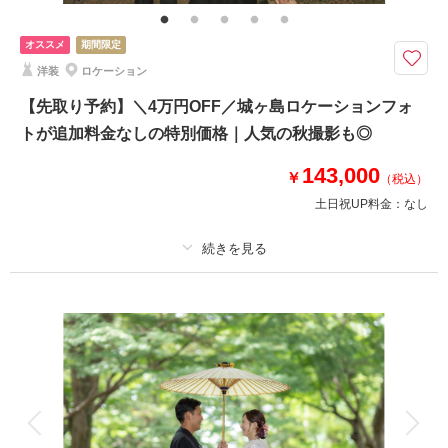
ド・アクセサリー類レンタル・ブーケ＆ブートニアレンタル・ベールレンタ
ル
オススメ
期間限定
8月までのお問い合わせでお得に♩◆ひと月3組までの特別価格 ￥121,000
洋装
ロケーション
→￥110,000
【先取り予約】＼4万円OFF／城ヶ島ロケーションフォ
⚫︎江ノ島周辺ロケーション
トが追加料金なしの特別価格｜人気の秋撮影も◎
⚫︎データ：約100カット（色味補正等レタッチ済）
⚫︎納期：約3週間
143,000
￥
⚫︎衣装：国内外からセレクトしたドレスより１着お選び下さい
（税込）
⚫︎ブーケ・ヘッドアクセサリー類無料レンタル
土日祝UP料金：
なし
このプランで撮影可能な撮影レポート
適用条件：
8月までにご予約の方対象
撮影日：
2024年9月16日
プラン詳細
撮影場所：
片瀬江ノ島海岸
（神奈川）
撮影料
新婦衣装1着
新郎衣装1着
着付け
ヘアメイク
小物一式
アルバム
データ 150 カット
台紙付写真
相談予約する
撮影日の空き
衣装追加
会食
挙式
来店・オンライン
を確認する