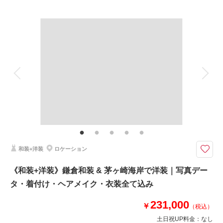
プラン詳細
撮影場所：
海蔵寺 / 妙本寺
（神奈川）
撮影料
新婦衣装1着
新郎衣装1着
着付け
ヘアメイク
小物一式
アルバム
データ 100 カット
台紙付写真
相談予約する
撮影日の空き
衣装追加
会食
挙式
来店・オンライン
を確認する
家族と撮影
家族用衣装レンタル
ペットと撮影
その他含むもの
撮影データ（約100カット）・白無垢or色打掛・紋付袴・ヘアメイク・着付
け・撮影アテンド・撮影小物・和ブーケ・移動費・施設利用料
＜お子様やご友人の参加も大歓迎＞新郎新婦お着物一式〜撮影小物まで全て
和装+洋装
ロケーション
がプランに含まれております。移動はご自身でお願いしております
⚫︎ロケ地：鎌倉・妙本寺
《和装+洋装》鎌倉和装 & 茅ヶ崎海岸で洋装｜写真デー
⚫︎データ：約100カット
タ・着付け・ヘアメイク・衣装全て込み
⚫︎納期：約3週間
⚫︎所要時間：お支度から撮影終了まで3.5-4時間
231,000
⚫︎多少雨天でも撮影可能
￥
（税込）
⚫︎衣装２着目羽織り替え+￥5,500
土日祝UP料金：
なし