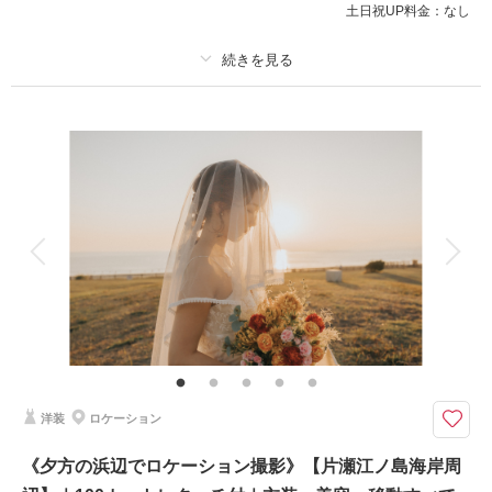
土日祝UP料金：
なし
このプランで撮影可能な撮影レポート
撮影日：
2023年10月29日
撮影場所：
片瀬江ノ島海岸
（神奈川）
プラン詳細
撮影料
新婦衣装1着
新郎衣装1着
着付け
ヘアメイク
小物一式
アルバム
データ 100 カット
台紙付写真
相談予約する
撮影日の空き
来店・オンライン
を確認する
衣装追加
会食
挙式
家族と撮影
家族用衣装レンタル
ペットと撮影
その他含むもの
100カットデータ（納期約3週間/レタッチ済）・ヘアメイク・撮影アテン
ド・アクセサリー類レンタル・ベールレンタル・セミオーダーブーケブーケ
（撮影後記念にお持ち帰り可）※誠に恐縮ですがロケ地への移動は（車の定
員の為）ご自身のお車での移動をお願いしています
洋装
ロケーション
ワンちゃんやお連れの方も一緒に撮影大歓迎です！お二人での撮影時の見守
《夕方の浜辺でロケーション撮影》【片瀬江ノ島海岸周
り同伴者をお願いしております。 難しい場合は一度ご相談下さい