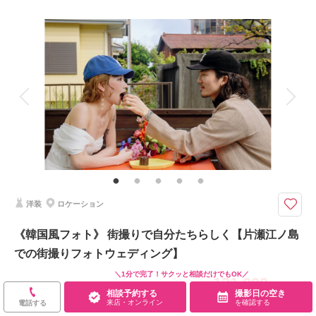
来店・オンライン
を確認する
撮影料
新婦衣装1着
新郎衣装1着
着付け
ヘアメイク
小物一式
アルバム
データ 100 カット
台紙付写真
衣装追加
会食
挙式
家族と撮影
家族用衣装レンタル
ペットと撮影
その他含むもの
100カットデータ（納期約3週間/レタッチ済）・ヘアメイク・撮影アテン
ド・アクセサリー類レンタル・ベールレンタル・セミオーダーブーケ（撮影
後記念にお持ち帰り可）
洋装
ロケーション
*茅ヶ崎サザンビーチでのビーチフォトウェディング*茅ヶ崎のお支度場所か
ら車送迎
《韓国風フォト》 街撮りで自分たちらしく【片瀬江ノ島
⚫︎茅ヶ崎サザンビーチ周辺ロケーション撮影
での街撮りフォトウェディング】
⚫︎データ：約100カット（色味補正等レタッチ済）
⚫︎納期：約3週間
＼1分で完了！サクッと相談だけでもOK／
121,000
⚫︎衣装：国内外からセレクトしたドレスより１着お選びください
￥
（税込）
相談予約する
撮影日の空き
⚫︎お花：セミオーダードライフラワーブーケ＆ブートニア作成（お持ち帰り
来店・オンライン
を確認する
土日祝UP料金：
なし
電話する
◎）