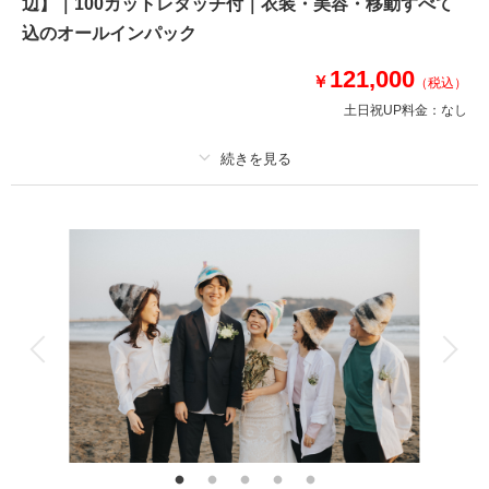
辺】｜100カットレタッチ付｜衣装・美容・移動すべて
⚫︎片瀬江ノ島周辺ロケーション撮影
⚫︎データ：約100カット（色味補正等レタッチ済）
込のオールインパック
⚫︎納期：約3週間
⚫︎衣装：国内外からセレクトしたドレスより１着お選びください
121,000
￥
（税込）
⚫︎お花：セミオーダーでお好みのドライフラワーブーケ＆ブートニア作成
土日祝UP料金：
なし
（お持ち帰り◎）
このプランで撮影可能な撮影レポート
プラン詳細
撮影日：
2024年5月17日
撮影場所：
片瀬海岸 江ノ島周辺エリア
（神奈
撮影料
新婦衣装1着
新郎衣装1着
川）
着付け
ヘアメイク
小物一式
アルバム
データ 100 カット
台紙付写真
衣装追加
会食
挙式
相談予約する
撮影日の空き
家族と撮影
家族用衣装レンタル
ペットと撮影
来店・オンライン
を確認する
その他含むもの
100カットデータ（納期約3週間/レタッチ済）・ヘアメイク・撮影アテン
ド・アクセサリー類レンタル・ベールレンタル・セミオーダーブーケ（撮影
後記念にお持ち帰り可）