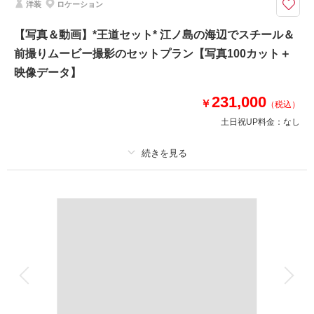
洋装
ロケーション
【和装も洋装も1日で叶う贅沢プラン】納品写真の割合は和装が多めとなり
ます
【写真＆動画】*王道セット* 江ノ島の海辺でスチール＆
⚫︎ロケ地：鎌倉・妙本寺 / 稲村ヶ崎（鎌倉周辺海岸）
前撮りムービー撮影のセットプラン【写真100カット＋
⚫︎データ：約150カット（画像補正あり）
⚫︎納期：約3週間
映像データ】
⚫︎所要時間：お支度から撮影終了まで5〜5.5時間
⚫︎多少雨天でも撮影可能
231,000
￥
（税込）
※和装、洋装ともにお仕度は鎌倉の系列サロン一角にて行います
土日祝UP料金：
なし
このプランで撮影可能な撮影レポート
撮影日：
2024年11月22日
プラン詳細
撮影場所：
稲村ケ崎 妙本寺
（神奈川）
撮影料
新婦衣装1着
新郎衣装1着
着付け
ヘアメイク
小物一式
アルバム
データ 100 カット
台紙付写真
衣装追加
会食
挙式
相談予約する
撮影日の空き
来店・オンライン
を確認する
家族と撮影
家族用衣装レンタル
ペットと撮影
その他含むもの