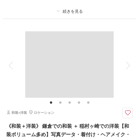
※愛犬同伴には諸注意事項がございます。
プラン詳細
このプランで撮影可能な撮影レポート
撮影料
新婦衣装1着
新郎衣装1着
撮影日：
2026年3月9日
撮影場所：
鎌倉・妙本寺
（神奈川）
着付け
ヘアメイク
小物一式
アルバム
データ 150 カット
台紙付写真
衣装追加
会食
挙式
家族と撮影
家族用衣装レンタル
ペットと撮影
相談予約する
撮影日の空き
来店・オンライン
を確認する
その他含むもの
撮影データ（約150カット）・新郎新婦和装衣装・新郎新婦洋装衣装・ヘア
メイク・着付け・撮影アテンド・撮影小物・ブーケ・移動費・施設利用料
【和装も洋装もどちらも撮れる】鎌倉で和装撮影後、茅ヶ崎のお仕度場所へ
和装+洋装
ロケーション
移動して近隣の海岸にて洋装撮影を行います
⚫︎ロケ地：鎌倉寺院（お支度サロンから車で約5分）&茅ヶ崎サザンビーチ
《和装＋洋装》 鎌倉での和装 ＋ 稲村ヶ崎での洋装【和
または辻堂海岸付近
装ボリューム多め】写真データ・着付け・ヘアメイク・
⚫︎データ：約150カット