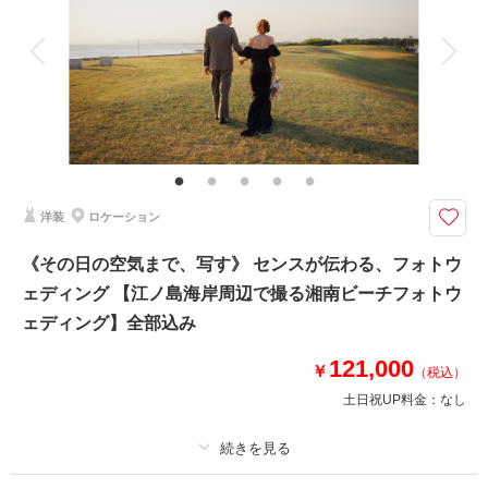
アルバム
データ 100 カット
台紙付写真
衣装追加
会食
挙式
家族と撮影
家族用衣装レンタル
ペットと撮影
その他含むもの
100カットデータ（納期約3週間/レタッチ済）・ヘアメイク・撮影アテン
ド・アクセサリー類レンタル・ベールレンタル・セミオーダーブーケ（撮影
後記念にお持ち帰り可）
洋装
ロケーション
海・空・緑、自然の光を存分に浴びた’フォトジェニックな写真’’に自信があ
ります！
《その日の空気まで、写す》 センスが伝わる、フォトウ
⚫︎江ノ島近隣湘南エリア周辺ロケーション
ェディング 【江ノ島海岸周辺で撮る湘南ビーチフォトウ
⚫︎データ：約100カット（色味補正等レタッチ済）
⚫︎納期：約3週間
ェディング】全部込み
⚫︎衣装：国内外からセレクトしたドレスより１着お選び下さい
⚫︎お花：セミオーダーでドライフラワーブーケ＆ブートニア作成（お持ち帰
121,000
￥
（税込）
り◎）
土日祝UP料金：
なし
このプランで撮影可能な撮影レポート
撮影日：
2025年10月24日