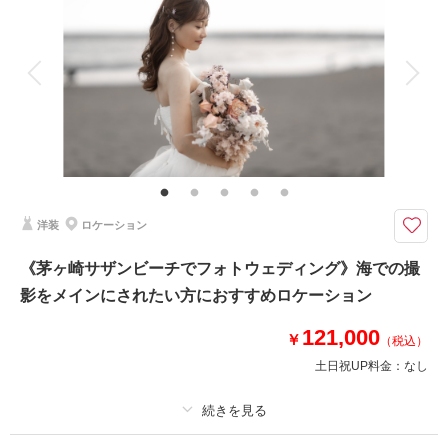
着付け
ヘアメイク
小物一式
アルバム
データ 100 カット
台紙付写真
衣装追加
会食
挙式
家族と撮影
家族用衣装レンタル
ペットと撮影
その他含むもの
撮影データ100カット(レタッチ済み)・映像データ・DVD・ヘアメイク・撮
影アテンド・ドレス・アクセサリー類・セミオーダーブーケ
鎌倉寺院での和装撮影＆ムービー撮影のセット// 撮影に必要なものは全て揃
洋装
ロケーション
っていますので記載のプラン価格以外に追加料金発生しません
妙本寺、瑞泉寺、海蔵寺、他ご希望があればお気軽にご相談ください。
《茅ヶ崎サザンビーチでフォトウェディング》海での撮
鎌倉のお支度スペースにて着付け・ヘアメイク後、お車にて移動。移動費も
影をメインにされたい方におすすめロケーション
プランに含まれております。
ご家族やご友人の見学も大歓迎！
121,000
【納期】
￥
（税込）
写真・約3週間以内
土日祝UP料金：
なし
映像・約1ヶ月程度
相談予約する
撮影日の空き
プラン詳細