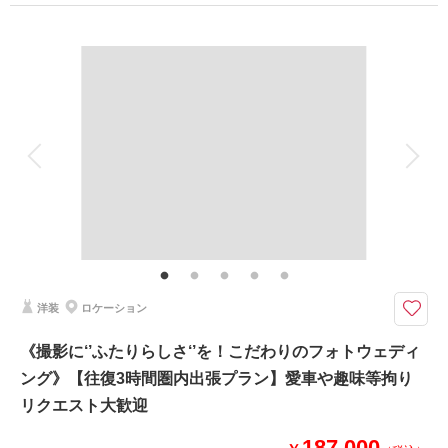
撮影場所：
城ヶ島
（神奈川）
プラン詳細
撮影料
新婦衣装1着
新郎衣装1着
着付け
ヘアメイク
小物一式
アルバム
データ 150 カット
台紙付写真
相談予約する
撮影日の空き
来店・オンライン
を確認する
衣装追加
会食
挙式
家族と撮影
家族用衣装レンタル
ペットと撮影
その他含むもの
撮影データ150カット（納期3週間/レタッチ済）・ヘアメイク・撮影アテン
ド・アクセサリー類レンタル・ベールレンタル・セミオーダードライブーケ
カメラマン車同乗◎現地解散◎ 持込◎ 《ドレス・ヘアメイク・オーダーブ
洋装
ロケーション
ーケ・150カット》表示価格より追加料金一切なし♪
●往復3時間圏内・三浦エリア・ご希望のロケ地にて撮影（要相談）
《撮影に‘’ふたりらしさ‘’を！こだわりのフォトウェディ
●データ:約150カット(色味補正等レタッチ済)
ング》【往復3時間圏内出張プラン】愛車や趣味等拘り
●納期:約3週間
●衣装:ドレス1着レンタル
リクエスト大歓迎
●お花:セミオーダーでお好みのドライフラワーブーケ＆ブートニア作成(お
持ち帰り◎)
187,000