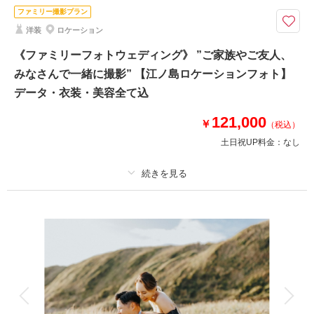
ファミリー撮影プラン
撮影時間を日没に合わせてタイムライン作成～茅ヶ崎のお支度場所から車送
洋装
ロケーション
迎
⚫︎片瀬江ノ島周辺の海・緑のロケーション
《ファミリーフォトウェディング》 ”ご家族やご友人、
⚫︎データ：約100カット（レタッチ済）
みなさんで一緒に撮影” 【江ノ島ロケーションフォト】
⚫︎納期：約3週間
データ・衣装・美容全て込
⚫︎衣装：新郎新婦各1着※新郎衣装はサイズによりご用意頂く事がございま
す
121,000
￥
⚫︎お花：セミオーダードライフラワーブーケ＆ブートニア作成（お持ち帰り
（税込）
◎）
土日祝UP料金：
なし
このプランで撮影可能な撮影レポート
プラン詳細
撮影日：
2023年12月3日
撮影場所：
片瀬江ノ島海岸
（神奈川）
撮影料
新婦衣装1着
新郎衣装1着
着付け
ヘアメイク
小物一式
アルバム
データ 100 カット
台紙付写真
衣装追加
会食
挙式
相談予約する
撮影日の空き
来店・オンライン
を確認する
家族と撮影
家族用衣装レンタル
ペットと撮影