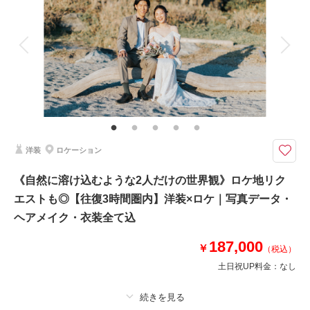
アルバム
データ 150 カット
台紙付写真
衣装追加
会食
挙式
相談予約する
撮影日の空き
来店・オンライン
を確認する
家族と撮影
家族用衣装レンタル
ペットと撮影
その他含むもの
撮影データ150カット（納期3週間/レタッチ済）・ヘアメイク・撮影アテン
ド・アクセサリー類レンタル・ベールレンタル・セミオーダードライブーケ
カメラマン車同乗◎現地解散◎ 《ドレス・ヘアメイク・オーダーブーケ・
洋装
ロケーション
全データ150カット付》表示価格より追加料金一切なし♪
●ロケ地：城ヶ島
《自然に溶け込むような2人だけの世界観》ロケ地リク
●データ:約150カット(色味補正等レタッチ済)
エストも◎【往復3時間圏内】洋装×ロケ｜写真データ・
●納期:約3週間
●衣装:国内外からセレクトしたドレスより1着レンタル（持込無料/ドレスグ
ヘアメイク・衣装全て込
レードUP料金なし）
●お花:セミオーダードライフラワーブーケ＆ブートニア作成(お持ち帰り◎)
187,000
￥
（税込）
土日祝UP料金：
なし
このプランで撮影可能な撮影レポート
撮影日：
2024年1月24日