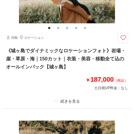
その他含むもの
100カットデータ（納期約3週間/レタッチ済）・ヘアメイク・撮影アテン
ド・アクセサリー類レンタル・ベールレンタル・セミオーダーブーケブーケ
（撮影後記念にお持ち帰り可）
洋装
ロケーション
お二人の大切な記念日、みなさんで一緒に撮影◎徒歩で移動しながら片瀬海
岸周辺のロケ地で撮影【表示価格より追加料金一切なし】
《城ヶ島でダイナミックなロケーションフォト》岩場・
⚫︎片瀬江ノ島周辺ロケーション撮影
崖・草原・海｜150カット｜衣装・美容・移動全て込の
⚫︎データ：約100カット（色味補正等レタッチ済）
⚫︎納期：約3週間
オールインパック【城ヶ島】
⚫︎衣装：国内外からセレクトしたドレスより１着お選びください
⚫︎お花：セミオーダーでお好みのドライフラワーブーケ＆ブートニア作成
187,000
￥
（税込）
（お持ち帰り◎）
土日祝UP料金：
なし
このプランで撮影可能な撮影レポート
撮影日：
2025年1月28日
プラン詳細
撮影場所：
片瀬江ノ島海岸
（神奈川）
撮影料
新婦衣装1着
新郎衣装1着
着付け
ヘアメイク
小物一式