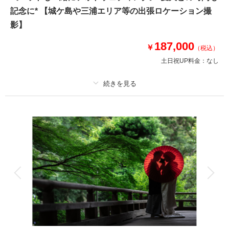
●データ:約150カット(色味補正等レタッチ済)
記念に* 【城ケ島や三浦エリア等の出張ロケーション撮
●納期:約3週間
●衣装:国内外からセレクトしたドレスより1着レンタル
影】
●お花:セミオーダーでお好みのドライフラワーブーケ＆ブートニア作成(お
持ち帰り◎)
187,000
￥
（税込）
土日祝UP料金：
なし
このプランで撮影可能な撮影レポート
撮影日：
2024年9月18日
撮影場所：
城ヶ島
（神奈川）
プラン詳細
撮影料
新婦衣装1着
新郎衣装1着
着付け
ヘアメイク
小物一式
アルバム
データ 150 カット
台紙付写真
相談予約する
撮影日の空き
来店・オンライン
を確認する
衣装追加
会食
挙式
家族と撮影
家族用衣装レンタル
ペットと撮影
その他含むもの
150カットデータ（納期約3週間/レタッチ済）・ヘアメイク・撮影アテン
ド・アクセサリー類レンタル・ベールレンタル・セミオーダーブーケブーケ