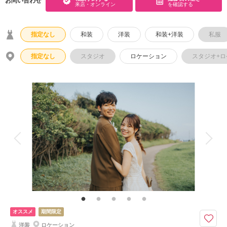
お問い合わせ
来店・オンライン
を確認する
こだわりポイント
指定なし
和装
洋装
和装+洋装
私服
指定なし
スタジオ
ロケーション
スタジオ+
海での撮影
ペットと撮影
動画の作成
衣装追加無料
家族・友人と撮影
神社・寺院での撮影
人気スポットでの撮影
持ち込み衣装
豊富なドレス
ドローン撮影
豊富な色打掛・着物
オススメ
期間限定
ヘアメイクリハーサル
洋装
ロケーション