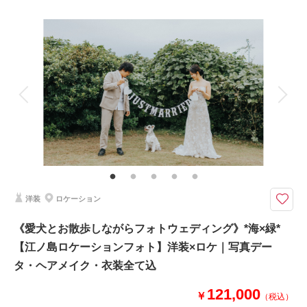
プラン詳細
撮影場所：
片瀬江ノ島海岸
（神奈川）
撮影料
新婦衣装1着
新郎衣装1着
着付け
ヘアメイク
小物一式
アルバム
データ 100 カット
台紙付写真
衣装追加
会食
挙式
相談予約する
撮影日の空き
来店・オンライン
を確認する
家族と撮影
家族用衣装レンタル
ペットと撮影
その他含むもの
100カットデータ（納期約3週間/レタッチ済）・ヘアメイク・撮影アテン
ド・アクセサリー類レンタル・ベールレンタル・セミオーダーブーケ（撮影
後記念にお持ち帰り可）
洋装
ロケーション
光・影・余白。ムードで残すフォトウェディング。
⚫︎片瀬江ノ島周辺ロケーション撮影
《愛犬とお散歩しながらフォトウェディング》*海×緑*
⚫︎データ：約100カット（色味補正等レタッチ済）
【江ノ島ロケーションフォト】洋装×ロケ｜写真デー
⚫︎納期：約3週間
⚫︎衣装：国内外からセレクトしたドレスより１着お選びください
タ・ヘアメイク・衣装全て込
⚫︎お花：セミオーダーでお好みのドライフラワーブーケ＆ブートニア作成
（お持ち帰り◎）
121,000
￥
（税込）