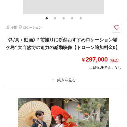
撮影データ100カット(レタッチ済み)・映像データ・DVD・ヘアメイク・撮
影アテンド・ドレス・アクセサリー類・セミオーダーブーケ
写真は全データ約100カット（レタッチ済）、映像はデータ＆DVD１枚納品
洋装
ロケーション
[片瀬海岸はドローン飛行不可エリアとなります]
写真と動画、両方セットのフォトウェディングプラン。
《写真＋動画》* 前撮りに断然おすすめロケーション城
撮影地は片瀬海岸周辺の海や緑のあるエリアとなります。
ケ島* 大自然での迫力の感動映像【ドローン追加料金0】
（近隣でご希望のロケ地ご希望がありましたらお気軽にご相談ください）
297,000
【納期】
￥
（税込）
写真: 約3週間以内
土日祝UP料金：
なし
映像: 約1ヶ月程度
このプランで撮影可能な撮影レポート
プラン詳細
撮影日：
2023年11月2日
撮影料
新婦衣装1着
新郎衣装1着
撮影場所：
江ノ島周辺 片瀬海岸
（神奈川）
着付け
ヘアメイク
小物一式
アルバム
データ 150 カット
台紙付写真
衣装追加
会食
挙式