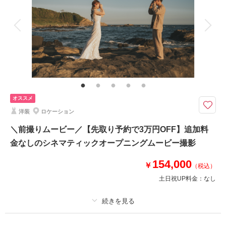
アルバム
データ 100 カット
台紙付写真
衣装追加
会食
挙式
相談予約する
撮影日の空き
家族と撮影
家族用衣装レンタル
ペットと撮影
来店・オンライン
を確認する
その他含むもの
撮影データ（約100カット）・白無垢or色打掛・紋付袴・ヘアメイク・着付
け・撮影アテンド・撮影小物・和ブーケ・移動費・施設利用料
オススメ
8月までのご予約対象＜木々の新緑がまぶしい「緑」の季節＞【全データ・
衣装一式・美容・移動・申請等全て込】
洋装
ロケーション
⚫︎ロケ地：鎌倉・妙本寺他
＼前撮りムービー／【先取り予約で3万円OFF】追加料
⚫︎データ：撮影全データ約100カット（色味補正などレタッチ済）
金なしのシネマティックオープニングムービー撮影
⚫︎納期：約3週間
⚫︎所要時間：お支度から撮影終了まで3.5-4時間
154,000
￥
⚫︎多少雨天でも撮影可能
（税込）
⚫︎衣装２着目羽織り替え+￥5,500
土日祝UP料金：
なし
このプランで撮影可能な撮影レポート
プラン詳細
撮影日：
2024年6月30日