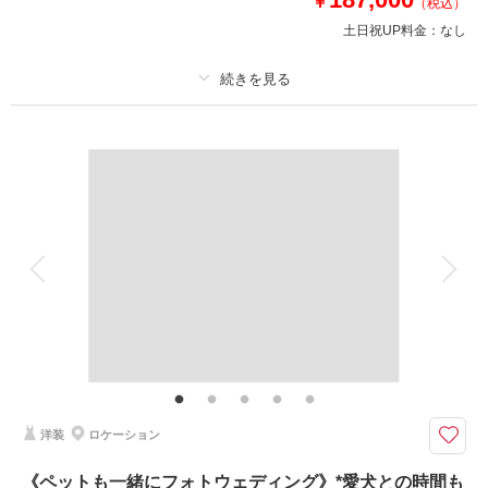
￥
（税込）
土日祝UP料金：
なし
このプランで撮影可能な撮影レポート
撮影日：
2025年6月23日
撮影場所：
城ヶ島
（神奈川）
プラン詳細
撮影料
新婦衣装1着
新郎衣装1着
着付け
ヘアメイク
小物一式
アルバム
データ 150 カット
台紙付写真
相談予約する
撮影日の空き
来店・オンライン
を確認する
衣装追加
会食
挙式
家族と撮影
家族用衣装レンタル
ペットと撮影
その他含むもの
撮影データ150カット（納期3週間/レタッチ済）・ヘアメイク・撮影アテン
ド・アクセサリー類レンタル・ベールレンタル・セミオーダードライブーケ
【お好みアイテムで2人らしい撮影】趣味を取り入れた”オリジナルフォト
洋装
ロケーション
ウェディング” 愛車、キャンプ、スノボ等お気軽にご相談下さい
●往復3時間圏内・三浦エリア等穴場ロケーション撮影
《ペットも一緒にフォトウェディング》*愛犬との時間も