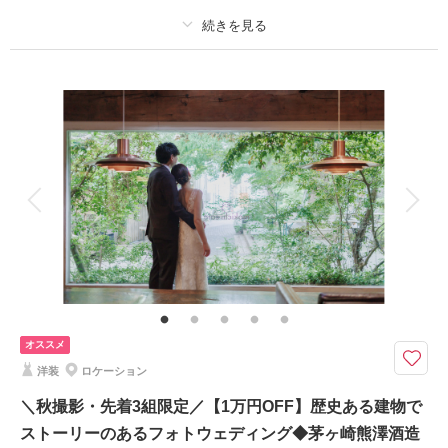
このプランで撮影可能な撮影レポート
プラン詳細
撮影日：
2024年7月8日
撮影場所：
片瀬江ノ島海岸
（神奈川）
撮影料
新婦衣装1着
新郎衣装1着
着付け
ヘアメイク
小物一式
アルバム
データ 100 カット
台紙付写真
衣装追加
会食
挙式
相談予約する
撮影日の空き
家族と撮影
家族用衣装レンタル
ペットと撮影
来店・オンライン
を確認する
その他含むもの
100カットデータ（納期約3週間/レタッチ済）・ヘアメイク・撮影アテン
ド・アクセサリー類レンタル・ベールレンタル・ブーケ＆ブートニアレンタ
ル
オススメ
9・10・11月撮影◆ひと月3組限定◆茅ヶ崎もしくは辻堂海岸をロケ地にお
洋装
ロケーション
選びいただけます
⚫︎茅ヶ崎サザンビーチ周辺or辻堂海岸等、近隣のビーチロケーション撮影
＼秋撮影・先着3組限定／【1万円OFF】歴史ある建物で
⚫︎データ：約100カット（色味補正等レタッチ済）
ストーリーのあるフォトウェディング◆茅ヶ崎熊澤酒造
⚫︎納期：約3週間