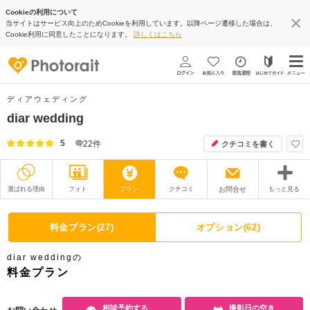
Cookieの利用について
当サイトはサービス向上のためCookieを利用しています。以降ページ遷移した場合は、
Cookie利用に同意したことになります。
詳しくはこちら
ディアウェディング
diar wedding
5
22
件
クチコミを書く
選ばれる理由
フォト
プラン
クチコミ
お問合せ
もっと見る
撮影レポート
フォトグラファー
料金プラン(27)
オプション(62)
衣装
ムービー
diar weddingの
オプション
ブログ
料金プラン
アクセス/TEL
スタジオトップ
相談予約する
撮影日の空き