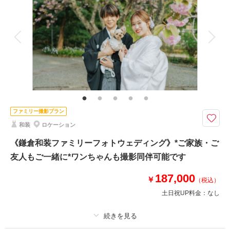
アルバム
データ 100 カット
台紙付写真
相談予約する
撮影日の空き
来店・オンライン
を確認する
衣装追加
会食
挙式
家族と撮影
家族用衣装レンタル
ペットと撮影
その他含むもの
撮影データ（約100カット）・白無垢or色打掛・紋付袴・ヘアメイク・着付
け・撮影アテンド・撮影小物・和ブーケ・移動費・施設利用料
＜四季折々の自然を堪能＞撮影に必要なものが全てプランに含まれています
ファミリー撮影プラン
【データ約100カット・衣装一式・美容・移動・申請等全て込】
和装
ロケーション
⚫︎ロケ地：鎌倉・３つの寺院よりご指定下さい
⚫︎データ：約100カット（色味補正などレタッチ済）
《鎌倉和装ファミリーフォトウェディング》*ご家族・ご
⚫︎納期：約3週間
友人もご一緒に*ワンちゃんも撮影同伴可能です
⚫︎所要時間：お支度から撮影終了まで3.5-4時間
⚫︎多少雨天でも撮影可能
187,000
￥
（税込）
⚫︎衣装２着目羽織り替え+￥5,500
土日祝UP料金：
なし
このプランで撮影可能な撮影レポート
撮影日：
2025年7月5日