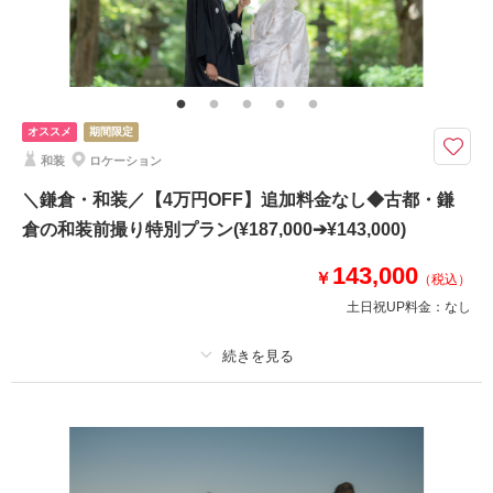
家族と撮影
家族用衣装レンタル
ペットと撮影
その他含むもの
撮影データ150カット（納期3週間/レタッチ済）・ヘアメイク・撮影アテン
ド・アクセサリー類レンタル・ブーケ＆ブートニアレンタル・ベールレンタ
ル
オススメ
期間限定
8月までにお問い合わせでお得に♩｜全データ（レタッチ込）、ドレス・美
和装
ロケーション
容・移動込のオールインパック◆
＼鎌倉・和装／【4万円OFF】追加料金なし◆古都・鎌
●ロケ地：城ヶ島
倉の和装前撮り特別プラン(¥187,000➔¥143,000)
●データ:約150カット(色味補正等レタッチ済)
●納期:約3週間
143,000
￥
●衣装:国内外からセレクトしたドレスより1着レンタル（持込無料/ドレスグ
（税込）
レードUP料金なし）
土日祝UP料金：
なし
●ブーケ・アクセサリー類無料レンタル
適用条件：
8月までにご予約の方対象
このプランで撮影可能な撮影レポート
プラン詳細
撮影日：
2024年7月19日
撮影場所：
城ヶ島
（神奈川）
撮影料
新婦衣装1着
新郎衣装1着
着付け
ヘアメイク
小物一式