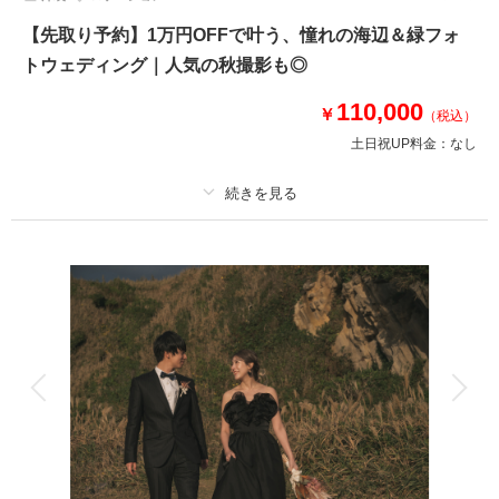
【先取り予約】1万円OFFで叶う、憧れの海辺＆緑フォ
トウェディング｜人気の秋撮影も◎
110,000
￥
（税込）
土日祝UP料金：
なし
適用条件：
8月までの撮影申し込み
プラン詳細
撮影料
新婦衣装1着
新郎衣装1着
着付け
ヘアメイク
小物一式
アルバム
データ 100 カット
台紙付写真
衣装追加
会食
挙式
家族と撮影
家族用衣装レンタル
ペットと撮影
その他含むもの
100カットデータ（納期約3週間/レタッチ済）・ヘアメイク・撮影アテン