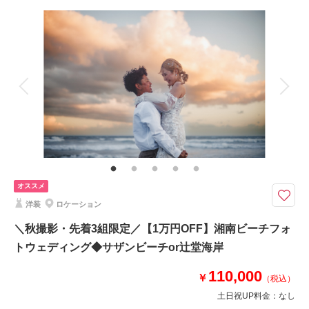
撮影場所：
妙本寺
（神奈川）
撮影料
新婦衣装1着
新郎衣装1着
着付け
ヘアメイク
小物一式
アルバム
データ
台紙付写真
衣装追加
会食
挙式
相談予約する
撮影日の空き
来店・オンライン
を確認する
家族と撮影
家族用衣装レンタル
ペットと撮影
その他含むもの
撮影データ+DVD1枚（納期約1ヶ月）・著作権フリー音源提供・ヘアメイ
ク・撮影アテンド・アクセサリー類・レンタルブーケ＆ブートニアレンタ
ル・ベールレンタル
オススメ
8月までのご予約対象《江ノ島・城ヶ島》追加料金なしでドローン撮影◎ 衣
洋装
ロケーション
装やヘアメイク等、必要なものは全て込のオールインパック
●ロケ地： 片瀬江ノ島海岸周辺、城ヶ島など、ご相談ください
＼秋撮影・先着3組限定／【1万円OFF】湘南ビーチフォ
●データ＋DVD1枚
トウェディング◆サザンビーチor辻堂海岸
●納期:約ひと月程度
●衣装:国内外からセレクトしたドレスより1着レンタル
110,000
￥
（税込）
●お花・アクセサリー類: 無料でレンタル
その他、撮影代金やロケ地への移動等、全て含まれております
土日祝UP料金：
なし