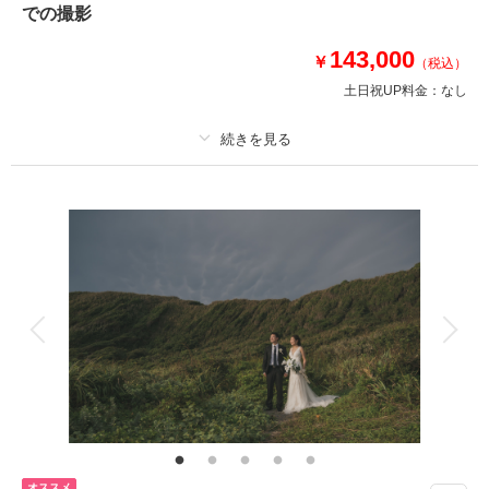
での撮影
⚫︎衣装：国内外からセレクトしたドレスより１着お選びください
⚫︎その他 : ブーケ、アクセサリー類レンタル有
143,000
￥
（税込）
土日祝UP料金：
なし
このプランで撮影可能な撮影レポート
撮影日：
2026年5月27日
撮影場所：
サザンビーチ
（神奈川）
プラン詳細
撮影料
新婦衣装1着
新郎衣装1着
着付け
ヘアメイク
小物一式
アルバム
データ 150 カット
台紙付写真
相談予約する
撮影日の空き
来店・オンライン
を確認する
衣装追加
会食
挙式
家族と撮影
家族用衣装レンタル
ペットと撮影
その他含むもの
150カットデータ（納期約3週間/レタッチ済）・ヘアメイク・撮影アテン
ド・アクセサリー類レンタル・ベールレンタル・ブーケ＆ブートニアレンタ
ル
オススメ