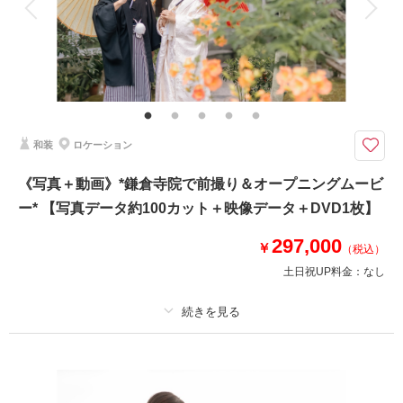
家族と撮影
家族用衣装レンタル
ペットと撮影
相談予約する
撮影日の空き
来店・オンライン
を確認する
その他含むもの
撮影データ150カット(レタッチ済み)・映像データ・DVD・ヘアメイク・撮
影アテンド・ドレス・アクセサリー類・セミオーダーブーケ
城ケ島など三浦エリアにて撮影。大自然ならではの迫力のオープニングムー
和装
ロケーション
ビーが撮影できます！
ダイナミックなロケーションで映像＆スチールを同時進行で撮影します。
《写真＋動画》*鎌倉寺院で前撮り＆オープニングムービ
ドローン撮影も可能なエリア。
ー* 【写真データ約100カット＋映像データ＋DVD1枚】
ドローン撮影の追加料金は一切発生しません。
お支度を整え車移動→現地解散も可能です。
297,000
￥
（税込）
【納期】
土日祝UP料金：
なし
写真・約3週間以内
映像・約1ヶ月程度
プラン詳細
相談予約する
撮影日の空き
来店・オンライン
を確認する
撮影料
新婦衣装1着
新郎衣装1着