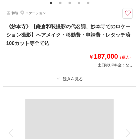
（撮影後記念にお持ち帰り可）
和装
ロケーション
お散歩しながら一緒に撮影ができる// もちろんお二人だけでの撮影も行いま
す
《妙本寺》【鎌倉和装撮影の代名詞、妙本寺でのロケー
⚫︎葉山・三浦エリアロケーション撮影
ション撮影】ヘアメイク・移動費・申請費・レタッチ済
⚫︎データ：約150カット（色味補正等レタッチ済）
⚫︎納期：約3週間
100カット等全て込
⚫︎衣装：国内外からセレクトしたドレスより１着お選びください
⚫︎お花：セミオーダーでお好みのドライフラワーブーケ＆ブートニア作成
187,000
￥
（税込）
（お持ち帰り◎）
土日祝UP料金：
なし
このプランで撮影可能な撮影レポート
撮影日：
2024年11月26日
プラン詳細
撮影場所：
城ヶ島
（神奈川）
撮影料
新婦衣装1着
新郎衣装1着
着付け
ヘアメイク
小物一式
アルバム
データ 100 カット
台紙付写真
衣装追加
会食
挙式
相談予約する
撮影日の空き
来店・オンライン
を確認する
家族と撮影
家族用衣装レンタル
ペットと撮影