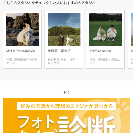
こちらのスタジオをチェックした人におすすめのスタジオ
MYLA Photo&Movie
華雅苑 鎌倉店
SHIENA studio
S
神奈川県/横須賀・三浦
神奈川県/鎌倉・湘南・
神奈川県/横浜・川崎エ
エリア
逗子エリア
リア
［PR］