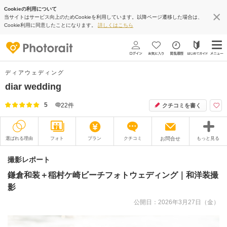
Cookieの利用について
当サイトはサービス向上のためCookieを利用しています。以降ページ遷移した場合は、
Cookie利用に同意したことになります。
詳しくはこちら
ディアウェディング
diar wedding
5
22
件
クチコミを書く
選ばれる理由
フォト
プラン
クチコミ
お問合せ
もっと見る
撮影レポート
フォトグラファー
撮影レポート
鎌倉和装＋稲村ケ崎ビーチフォトウェディング｜和洋装撮
衣装
ムービー
影
オプション
ブログ
公開日：2026年3月27日（金）
アクセス/TEL
スタジオトップ