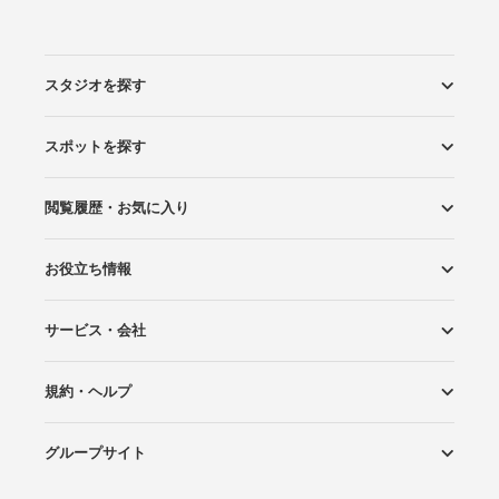
スタジオを探す
スポットを探す
エリアから探す
こだわりから探す
NEW PHOTO STYLE
プランから探す
フォトタイプ診断
フォトグラファーから探す
国内リゾートから探す
閲覧履歴・お気に入り
ロケーションから探す
スタジオから探す
お役立ち情報
閲覧スタジオ
お気に入り
サービス・会社
Wedding Photo マガジン
はじめてガイド
規約・ヘルプ
Photoraitとは
スタジオの掲載について
お問い合わせ
運営会社
サイトマップ
グループサイト
プライバシーポリシー
利用規約
ヘルプ