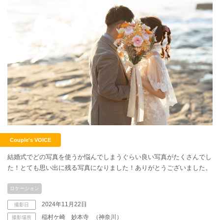
こだわりポイント
海での撮影
ペットと撮影
Couple's VOICE
結婚式でどの写真を使うか悩んでしまうぐらい良い写真がたくさんでし
た！とても思い出に残る写真になりました！ありがとうございました。
動画の作成
衣装追加無料
ロケーション
家族・友人と撮影
神社・寺院での撮影
人気スポットでの撮影
2024年11月22日
持ち込み衣装
豊富なドレス
ドローン撮影
豊富な色打掛・着物
撮影日
ヘアメイクリハーサル
稲村ケ崎 妙本寺
（神奈川）
撮影場所