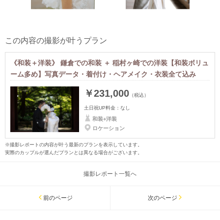
この内容の撮影が叶うプラン
《和装＋洋装》 鎌倉での和装 ＋ 稲村ヶ崎での洋装【和装ボリュ
ーム多め】写真データ・着付け・ヘアメイク・衣装全て込み
￥231,000
（税込）
土日祝UP料金：
なし
和装+洋装
ロケーション
※撮影レポートの内容が叶う最新のプランを表示しています。
実際のカップルが選んだプランとは異なる場合がございます。
撮影レポート一覧へ
前のページ
次のページ