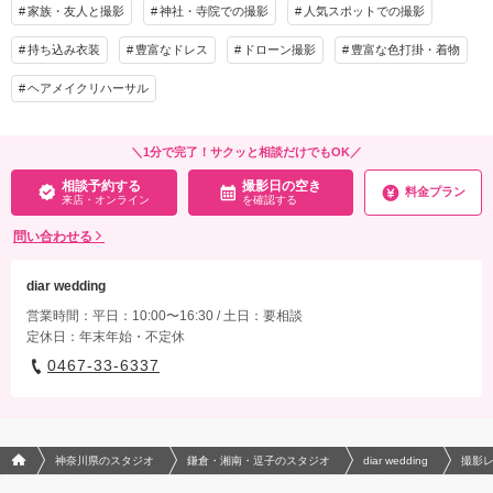
家族・友人と撮影
神社・寺院での撮影
人気スポットでの撮影
持ち込み衣装
豊富なドレス
ドローン撮影
豊富な色打掛・着物
ヘアメイクリハーサル
＼1分で完了！サクッと相談だけでもOK／
相談予約する
撮影日の空き
料金プラン
来店・オンライン
を確認する
問い合わせる
diar wedding
営業時間：平日：10:00〜16:30 / 土日：要相談
定休日：年末年始・不定休
0467-33-6337
フォトウエディング/結婚写真のPhotorait ホーム
神奈川県のスタジオ
鎌倉・湘南・逗子のスタジオ
diar wedding
撮影