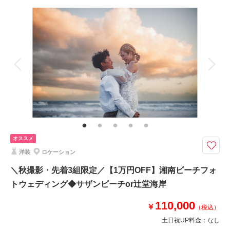
撮影場所：
妙本寺
（神奈川）
撮影料
新婦衣装1着
新郎衣装1着
着付け
ヘアメイク
小物一式
アルバム
データ
台紙付写真
衣装追加
会食
挙式
相談予約する
撮影日の空き
来店・オンライン
を確認する
家族と撮影
家族用衣装レンタル
ペットと撮影
その他含むもの
撮影データ+DVD1枚（納期約1ヶ月）・著作権フリー音源提供・ヘアメイ
ク・撮影アテンド・アクセサリー類・レンタルブーケ＆ブートニアレンタ
ル・ベールレンタル
オススメ
8月までのご予約対象《江ノ島・城ヶ島》追加料金なしでドローン撮影◎ 衣
洋装
ロケーション
装やヘアメイク等、必要なものは全て込のオールインパック
●ロケ地： 片瀬江ノ島海岸周辺、城ヶ島など、ご相談ください
＼秋撮影・先着3組限定／【1万円OFF】湘南ビーチフォ
●データ＋DVD1枚
トウェディング◆サザンビーチor辻堂海岸
●納期:約ひと月程度
●衣装:国内外からセレクトしたドレスより1着レンタル
110,000
￥
（税込）
●お花・アクセサリー類: 無料でレンタル
その他、撮影代金やロケ地への移動等、全て含まれております
土日祝UP料金：
なし