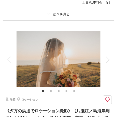
土日祝UP料金：
なし
このプランで撮影可能な撮影レポート
撮影日：
2023年10月29日
撮影場所：
片瀬江ノ島海岸
（神奈川）
プラン詳細
撮影料
新婦衣装1着
新郎衣装1着
着付け
ヘアメイク
小物一式
アルバム
データ 100 カット
台紙付写真
相談予約する
撮影日の空き
来店・オンライン
を確認する
衣装追加
会食
挙式
家族と撮影
家族用衣装レンタル
ペットと撮影
その他含むもの
100カットデータ（納期約3週間/レタッチ済）・ヘアメイク・撮影アテン
ド・アクセサリー類レンタル・ベールレンタル・セミオーダーブーケブーケ
（撮影後記念にお持ち帰り可）※誠に恐縮ですがロケ地への移動は（車の定
員の為）ご自身のお車での移動をお願いしています
洋装
ロケーション
ワンちゃんやお連れの方も一緒に撮影大歓迎です！お二人での撮影時の見守
《夕方の浜辺でロケーション撮影》【片瀬江ノ島海岸周
り同伴者をお願いしております。 難しい場合は一度ご相談下さい