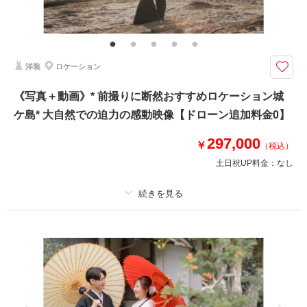
撮影データ100カット(レタッチ済み)・映像データ・DVD・ヘアメイク・撮
影アテンド・ドレス・アクセサリー類・セミオーダーブーケ
写真は全データ約100カット（レタッチ済）、映像はデータ＆DVD１枚納品
洋装
ロケーション
[片瀬海岸はドローン飛行不可エリアとなります]
写真と動画、両方セットのフォトウェディングプラン。
《写真＋動画》* 前撮りに断然おすすめロケーション城
撮影地は片瀬海岸周辺の海や緑のあるエリアとなります。
ケ島* 大自然での迫力の感動映像【ドローン追加料金0】
（近隣でご希望のロケ地ご希望がありましたらお気軽にご相談ください）
297,000
【納期】
￥
（税込）
写真: 約3週間以内
土日祝UP料金：
なし
映像: 約1ヶ月程度
このプランで撮影可能な撮影レポート
プラン詳細
撮影日：
2023年11月2日
撮影料
新婦衣装1着
新郎衣装1着
撮影場所：
江ノ島周辺 片瀬海岸
（神奈川）
着付け
ヘアメイク
小物一式
アルバム
データ 150 カット
台紙付写真
衣装追加
会食
挙式