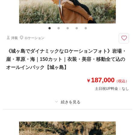
その他含むもの
100カットデータ（納期約3週間/レタッチ済）・ヘアメイク・撮影アテン
ド・アクセサリー類レンタル・ベールレンタル・セミオーダーブーケブーケ
（撮影後記念にお持ち帰り可）
洋装
ロケーション
お二人の大切な記念日、みなさんで一緒に撮影◎徒歩で移動しながら片瀬海
岸周辺のロケ地で撮影【表示価格より追加料金一切なし】
《城ヶ島でダイナミックなロケーションフォト》岩場・
⚫︎片瀬江ノ島周辺ロケーション撮影
崖・草原・海｜150カット｜衣装・美容・移動全て込の
⚫︎データ：約100カット（色味補正等レタッチ済）
⚫︎納期：約3週間
オールインパック【城ヶ島】
⚫︎衣装：国内外からセレクトしたドレスより１着お選びください
⚫︎お花：セミオーダーでお好みのドライフラワーブーケ＆ブートニア作成
187,000
￥
（税込）
（お持ち帰り◎）
土日祝UP料金：
なし
このプランで撮影可能な撮影レポート
撮影日：
2025年1月28日
プラン詳細
撮影場所：
片瀬江ノ島海岸
（神奈川）
撮影料
新婦衣装1着
新郎衣装1着
着付け
ヘアメイク
小物一式