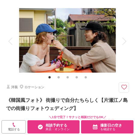
来店・オンライン
を確認する
撮影料
新婦衣装1着
新郎衣装1着
着付け
ヘアメイク
小物一式
アルバム
データ 100 カット
台紙付写真
衣装追加
会食
挙式
家族と撮影
家族用衣装レンタル
ペットと撮影
その他含むもの
100カットデータ（納期約3週間/レタッチ済）・ヘアメイク・撮影アテン
ド・アクセサリー類レンタル・ベールレンタル・セミオーダーブーケ（撮影
後記念にお持ち帰り可）
洋装
ロケーション
*茅ヶ崎サザンビーチでのビーチフォトウェディング*茅ヶ崎のお支度場所か
ら車送迎
《韓国風フォト》 街撮りで自分たちらしく【片瀬江ノ島
⚫︎茅ヶ崎サザンビーチ周辺ロケーション撮影
での街撮りフォトウェディング】
⚫︎データ：約100カット（色味補正等レタッチ済）
⚫︎納期：約3週間
＼1分で完了！サクッと相談だけでもOK／
121,000
⚫︎衣装：国内外からセレクトしたドレスより１着お選びください
￥
（税込）
相談予約する
撮影日の空き
⚫︎お花：セミオーダードライフラワーブーケ＆ブートニア作成（お持ち帰り
来店・オンライン
を確認する
土日祝UP料金：
なし
電話する
◎）