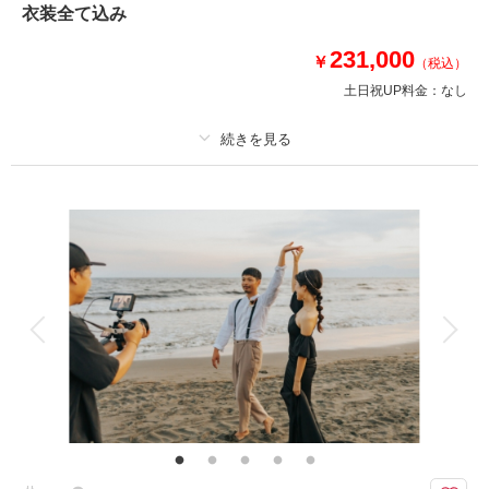
⚫︎納期：約3週間
衣装全て込み
⚫︎所要時間：お支度から撮影終了まで途中移動含め約7時間
⚫︎多少雨天でも撮影可能
231,000
￥
（税込）
※日没の関係で撮影不可な撮影月あり
土日祝UP料金：
なし
このプランで撮影可能な撮影レポート
撮影日：
2024年9月21日
プラン詳細
撮影場所：
鎌倉・妙本寺 / 片瀬江ノ島海岸
（神奈
川）
撮影料
新婦衣装1着
新郎衣装1着
着付け
ヘアメイク
小物一式
アルバム
データ 150 カット
台紙付写真
衣装追加
会食
挙式
相談予約する
撮影日の空き
来店・オンライン
を確認する
家族と撮影
家族用衣装レンタル
ペットと撮影
その他含むもの
撮影データ（約150カット）・白無垢or色打掛・紋付袴・洋装ドレス・洋装
新郎衣装・ヘアメイク・着付け・撮影アテンド・撮影小物・ブーケレンタ
ル・移動費・施設利用料