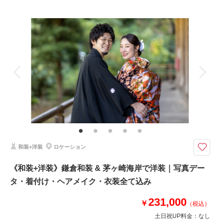
プラン詳細
撮影場所：
海蔵寺 / 妙本寺
（神奈川）
撮影料
新婦衣装1着
新郎衣装1着
着付け
ヘアメイク
小物一式
アルバム
データ 100 カット
台紙付写真
相談予約する
撮影日の空き
衣装追加
会食
挙式
来店・オンライン
を確認する
家族と撮影
家族用衣装レンタル
ペットと撮影
その他含むもの
撮影データ（約100カット）・白無垢or色打掛・紋付袴・ヘアメイク・着付
け・撮影アテンド・撮影小物・和ブーケ・移動費・施設利用料
＜お子様やご友人の参加も大歓迎＞新郎新婦お着物一式〜撮影小物まで全て
和装+洋装
ロケーション
がプランに含まれております。移動はご自身でお願いしております
⚫︎ロケ地：鎌倉・妙本寺
《和装+洋装》鎌倉和装 & 茅ヶ崎海岸で洋装｜写真デー
⚫︎データ：約100カット
タ・着付け・ヘアメイク・衣装全て込み
⚫︎納期：約3週間
⚫︎所要時間：お支度から撮影終了まで3.5-4時間
231,000
⚫︎多少雨天でも撮影可能
￥
（税込）
⚫︎衣装２着目羽織り替え+￥5,500
土日祝UP料金：
なし