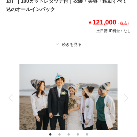
辺】｜100カットレタッチ付｜衣装・美容・移動すべて
⚫︎片瀬江ノ島周辺ロケーション撮影
⚫︎データ：約100カット（色味補正等レタッチ済）
込のオールインパック
⚫︎納期：約3週間
⚫︎衣装：国内外からセレクトしたドレスより１着お選びください
121,000
￥
（税込）
⚫︎お花：セミオーダーでお好みのドライフラワーブーケ＆ブートニア作成
土日祝UP料金：
なし
（お持ち帰り◎）
このプランで撮影可能な撮影レポート
プラン詳細
撮影日：
2024年5月17日
撮影場所：
片瀬海岸 江ノ島周辺エリア
（神奈
撮影料
新婦衣装1着
新郎衣装1着
川）
着付け
ヘアメイク
小物一式
アルバム
データ 100 カット
台紙付写真
衣装追加
会食
挙式
相談予約する
撮影日の空き
家族と撮影
家族用衣装レンタル
ペットと撮影
来店・オンライン
を確認する
その他含むもの
100カットデータ（納期約3週間/レタッチ済）・ヘアメイク・撮影アテン
ド・アクセサリー類レンタル・ベールレンタル・セミオーダーブーケ（撮影
後記念にお持ち帰り可）