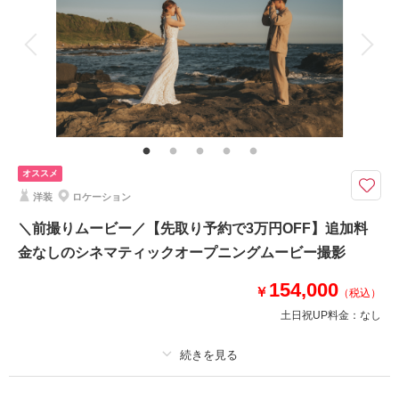
アルバム
データ 100 カット
台紙付写真
衣装追加
会食
挙式
相談予約する
撮影日の空き
家族と撮影
家族用衣装レンタル
ペットと撮影
来店・オンライン
を確認する
その他含むもの
撮影データ（約100カット）・白無垢or色打掛・紋付袴・ヘアメイク・着付
け・撮影アテンド・撮影小物・和ブーケ・移動費・施設利用料
オススメ
8月までのご予約対象＜木々の新緑がまぶしい「緑」の季節＞【全データ・
衣装一式・美容・移動・申請等全て込】
洋装
ロケーション
⚫︎ロケ地：鎌倉・妙本寺他
＼前撮りムービー／【先取り予約で3万円OFF】追加料
⚫︎データ：撮影全データ約100カット（色味補正などレタッチ済）
金なしのシネマティックオープニングムービー撮影
⚫︎納期：約3週間
⚫︎所要時間：お支度から撮影終了まで3.5-4時間
154,000
￥
⚫︎多少雨天でも撮影可能
（税込）
⚫︎衣装２着目羽織り替え+￥5,500
土日祝UP料金：
なし
このプランで撮影可能な撮影レポート
プラン詳細
撮影日：
2024年6月30日