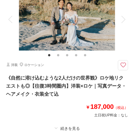
アルバム
データ 150 カット
台紙付写真
衣装追加
会食
挙式
相談予約する
撮影日の空き
来店・オンライン
を確認する
家族と撮影
家族用衣装レンタル
ペットと撮影
その他含むもの
撮影データ150カット（納期3週間/レタッチ済）・ヘアメイク・撮影アテン
ド・アクセサリー類レンタル・ベールレンタル・セミオーダードライブーケ
カメラマン車同乗◎現地解散◎ 《ドレス・ヘアメイク・オーダーブーケ・
洋装
ロケーション
全データ150カット付》表示価格より追加料金一切なし♪
●ロケ地：城ヶ島
《自然に溶け込むような2人だけの世界観》ロケ地リク
●データ:約150カット(色味補正等レタッチ済)
エストも◎【往復3時間圏内】洋装×ロケ｜写真データ・
●納期:約3週間
●衣装:国内外からセレクトしたドレスより1着レンタル（持込無料/ドレスグ
ヘアメイク・衣装全て込
レードUP料金なし）
●お花:セミオーダードライフラワーブーケ＆ブートニア作成(お持ち帰り◎)
187,000
￥
（税込）
土日祝UP料金：
なし
このプランで撮影可能な撮影レポート
撮影日：
2024年1月24日