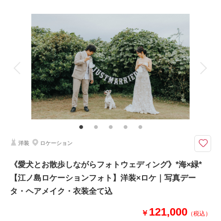
プラン詳細
撮影場所：
片瀬江ノ島海岸
（神奈川）
撮影料
新婦衣装1着
新郎衣装1着
着付け
ヘアメイク
小物一式
アルバム
データ 100 カット
台紙付写真
衣装追加
会食
挙式
相談予約する
撮影日の空き
来店・オンライン
を確認する
家族と撮影
家族用衣装レンタル
ペットと撮影
その他含むもの
100カットデータ（納期約3週間/レタッチ済）・ヘアメイク・撮影アテン
ド・アクセサリー類レンタル・ベールレンタル・セミオーダーブーケ（撮影
後記念にお持ち帰り可）
洋装
ロケーション
光・影・余白。ムードで残すフォトウェディング。
⚫︎片瀬江ノ島周辺ロケーション撮影
《愛犬とお散歩しながらフォトウェディング》*海×緑*
⚫︎データ：約100カット（色味補正等レタッチ済）
【江ノ島ロケーションフォト】洋装×ロケ｜写真デー
⚫︎納期：約3週間
⚫︎衣装：国内外からセレクトしたドレスより１着お選びください
タ・ヘアメイク・衣装全て込
⚫︎お花：セミオーダーでお好みのドライフラワーブーケ＆ブートニア作成
（お持ち帰り◎）
121,000
￥
（税込）