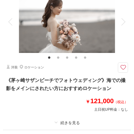
着付け
ヘアメイク
小物一式
アルバム
データ 100 カット
台紙付写真
衣装追加
会食
挙式
家族と撮影
家族用衣装レンタル
ペットと撮影
その他含むもの
撮影データ100カット(レタッチ済み)・映像データ・DVD・ヘアメイク・撮
影アテンド・ドレス・アクセサリー類・セミオーダーブーケ
鎌倉寺院での和装撮影＆ムービー撮影のセット// 撮影に必要なものは全て揃
洋装
ロケーション
っていますので記載のプラン価格以外に追加料金発生しません
妙本寺、瑞泉寺、海蔵寺、他ご希望があればお気軽にご相談ください。
《茅ヶ崎サザンビーチでフォトウェディング》海での撮
鎌倉のお支度スペースにて着付け・ヘアメイク後、お車にて移動。移動費も
影をメインにされたい方におすすめロケーション
プランに含まれております。
ご家族やご友人の見学も大歓迎！
121,000
【納期】
￥
（税込）
写真・約3週間以内
土日祝UP料金：
なし
映像・約1ヶ月程度
相談予約する
撮影日の空き
プラン詳細