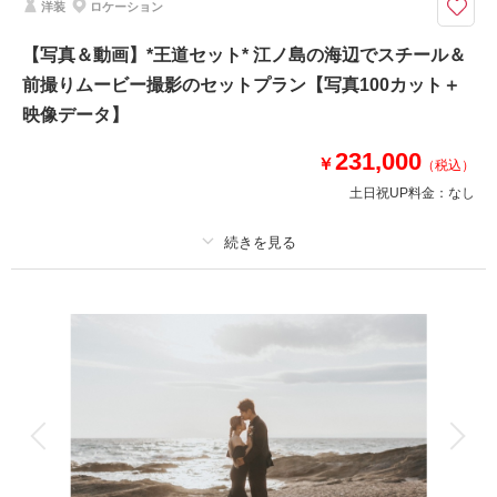
洋装
ロケーション
【和装も洋装も1日で叶う贅沢プラン】納品写真の割合は和装が多めとなり
ます
【写真＆動画】*王道セット* 江ノ島の海辺でスチール＆
⚫︎ロケ地：鎌倉・妙本寺 / 稲村ヶ崎（鎌倉周辺海岸）
前撮りムービー撮影のセットプラン【写真100カット＋
⚫︎データ：約150カット（画像補正あり）
⚫︎納期：約3週間
映像データ】
⚫︎所要時間：お支度から撮影終了まで5〜5.5時間
⚫︎多少雨天でも撮影可能
231,000
￥
（税込）
※和装、洋装ともにお仕度は鎌倉の系列サロン一角にて行います
土日祝UP料金：
なし
このプランで撮影可能な撮影レポート
撮影日：
2024年11月22日
プラン詳細
撮影場所：
稲村ケ崎 妙本寺
（神奈川）
撮影料
新婦衣装1着
新郎衣装1着
着付け
ヘアメイク
小物一式
アルバム
データ 100 カット
台紙付写真
衣装追加
会食
挙式
相談予約する
撮影日の空き
来店・オンライン
を確認する
家族と撮影
家族用衣装レンタル
ペットと撮影
その他含むもの