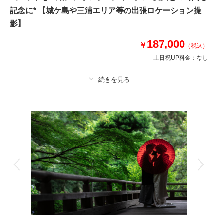
●データ:約150カット(色味補正等レタッチ済)
記念に* 【城ケ島や三浦エリア等の出張ロケーション撮
●納期:約3週間
●衣装:国内外からセレクトしたドレスより1着レンタル
影】
●お花:セミオーダーでお好みのドライフラワーブーケ＆ブートニア作成(お
持ち帰り◎)
187,000
￥
（税込）
土日祝UP料金：
なし
このプランで撮影可能な撮影レポート
撮影日：
2024年9月18日
撮影場所：
城ヶ島
（神奈川）
プラン詳細
撮影料
新婦衣装1着
新郎衣装1着
着付け
ヘアメイク
小物一式
アルバム
データ 150 カット
台紙付写真
相談予約する
撮影日の空き
来店・オンライン
を確認する
衣装追加
会食
挙式
家族と撮影
家族用衣装レンタル
ペットと撮影
その他含むもの
150カットデータ（納期約3週間/レタッチ済）・ヘアメイク・撮影アテン
ド・アクセサリー類レンタル・ベールレンタル・セミオーダーブーケブーケ