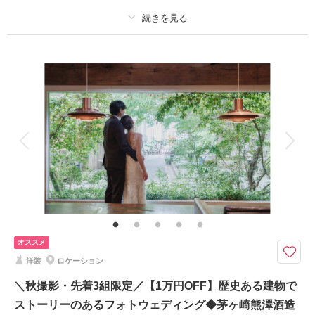
このプランで撮影可能な撮影レポート
プラン詳細
撮影日：
2024年7月8日
撮影場所：
片瀬江ノ島海岸
（神奈川）
撮影料
新婦衣装1着
新郎衣装1着
着付け
ヘアメイク
小物一式
アルバム
データ 100 カット
台紙付写真
衣装追加
会食
挙式
相談予約する
撮影日の空き
家族と撮影
家族用衣装レンタル
ペットと撮影
来店・オンライン
を確認する
その他含むもの
100カットデータ（納期約3週間/レタッチ済）・ヘアメイク・撮影アテン
ド・アクセサリー類レンタル・ベールレンタル・ブーケ＆ブートニアレンタ
ル
オススメ
9・10・11月撮影◆ひと月3組限定◆茅ヶ崎もしくは辻堂海岸をロケ地にお
洋装
ロケーション
選びいただけます
⚫︎茅ヶ崎サザンビーチ周辺or辻堂海岸等、近隣のビーチロケーション撮影
＼秋撮影・先着3組限定／【1万円OFF】歴史ある建物で
⚫︎データ：約100カット（色味補正等レタッチ済）
ストーリーのあるフォトウェディング◆茅ヶ崎熊澤酒造
⚫︎納期：約3週間