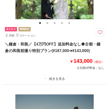
家族と撮影
家族用衣装レンタル
ペットと撮影
その他含むもの
撮影データ150カット（納期3週間/レタッチ済）・ヘアメイク・撮影アテン
ド・アクセサリー類レンタル・ブーケ＆ブートニアレンタル・ベールレンタ
ル
オススメ
期間限定
8月までにお問い合わせでお得に♩｜全データ（レタッチ込）、ドレス・美
和装
ロケーション
容・移動込のオールインパック◆
＼鎌倉・和装／【4万円OFF】追加料金なし◆古都・鎌
●ロケ地：城ヶ島
倉の和装前撮り特別プラン(¥187,000➔¥143,000)
●データ:約150カット(色味補正等レタッチ済)
●納期:約3週間
143,000
￥
●衣装:国内外からセレクトしたドレスより1着レンタル（持込無料/ドレスグ
（税込）
レードUP料金なし）
土日祝UP料金：
なし
●ブーケ・アクセサリー類無料レンタル
適用条件：
8月までにご予約の方対象
このプランで撮影可能な撮影レポート
プラン詳細
撮影日：
2024年7月19日
撮影場所：
城ヶ島
（神奈川）
撮影料
新婦衣装1着
新郎衣装1着
着付け
ヘアメイク
小物一式