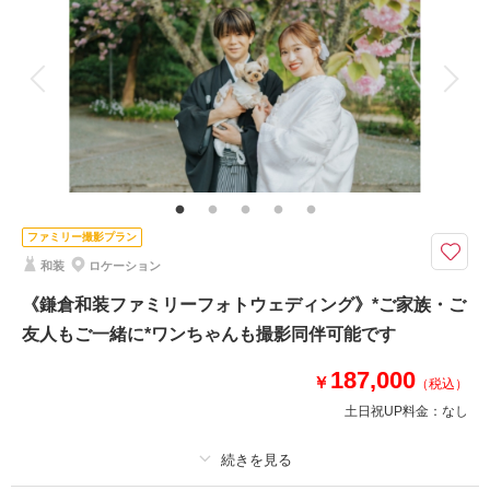
アルバム
データ 100 カット
台紙付写真
相談予約する
撮影日の空き
来店・オンライン
を確認する
衣装追加
会食
挙式
家族と撮影
家族用衣装レンタル
ペットと撮影
その他含むもの
撮影データ（約100カット）・白無垢or色打掛・紋付袴・ヘアメイク・着付
け・撮影アテンド・撮影小物・和ブーケ・移動費・施設利用料
＜四季折々の自然を堪能＞撮影に必要なものが全てプランに含まれています
ファミリー撮影プラン
【データ約100カット・衣装一式・美容・移動・申請等全て込】
和装
ロケーション
⚫︎ロケ地：鎌倉・３つの寺院よりご指定下さい
⚫︎データ：約100カット（色味補正などレタッチ済）
《鎌倉和装ファミリーフォトウェディング》*ご家族・ご
⚫︎納期：約3週間
友人もご一緒に*ワンちゃんも撮影同伴可能です
⚫︎所要時間：お支度から撮影終了まで3.5-4時間
⚫︎多少雨天でも撮影可能
187,000
￥
（税込）
⚫︎衣装２着目羽織り替え+￥5,500
土日祝UP料金：
なし
このプランで撮影可能な撮影レポート
撮影日：
2025年7月5日