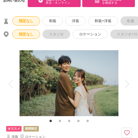
お問い合わせ
来店・オンライン
を確認する
こだわりポイント
指定なし
和装
洋装
和装+洋装
私服
指定なし
スタジオ
ロケーション
スタジオ+
海での撮影
ペットと撮影
動画の作成
衣装追加無料
家族・友人と撮影
神社・寺院での撮影
人気スポットでの撮影
持ち込み衣装
豊富なドレス
ドローン撮影
豊富な色打掛・着物
オススメ
期間限定
ヘアメイクリハーサル
洋装
ロケーション