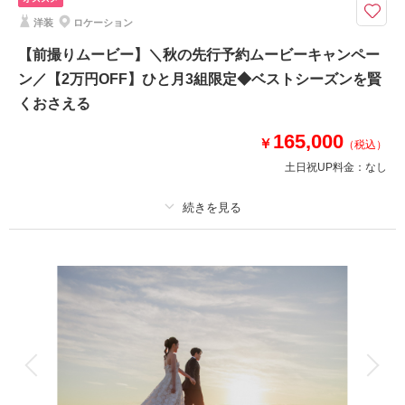
9・10・11月撮影対象※平日朝お仕度スタート限定プランとなります◆￥1
洋装
ロケーション
54,000→￥143,000 まるジブリのようなロケ地
⚫︎ロケ地: 茅ヶ崎熊沢酒造敷地内
【前撮りムービー】＼秋の先行予約ムービーキャンペー
⚫︎データ：約150カット（色味補正等レタッチ済）
ン／【2万円OFF】ひと月3組限定◆ベストシーズンを賢
⚫︎納期：約3週間
くおさえる
⚫︎衣装：国内外からセレクトしたドレスより１着お選びください
⚫︎その他：アクセサリー、ブーケ等レンタル有（無料）
165,000
￥
（税込）
土日祝UP料金：
なし
このプランで撮影可能な撮影レポート
撮影日：
2026年5月27日
撮影場所：
熊澤酒造、サザンビーチちがさき
（神
プラン詳細
奈川）
撮影料
新婦衣装1着
新郎衣装1着
着付け
ヘアメイク
小物一式
アルバム
データ
台紙付写真
相談予約する
撮影日の空き
来店・オンライン
を確認する
衣装追加
会食
挙式
家族と撮影
家族用衣装レンタル
ペットと撮影