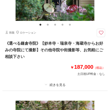
その他含むもの
撮影データ（約100カット）・白無垢or色打掛・紋付袴・ヘアメイク・着付
け・撮影アテンド・撮影小物・和ブーケ・移動費・施設利用料
＜四季折々の自然を堪能＞新郎新婦お着物一式〜撮影小物まで全てがプラン
和装
ロケーション
に含まれております。2着目掛け替え￥5,500
⚫︎ロケ地：鎌倉・妙本寺（お支度サロンから車で約5分）
《選べる鎌倉寺院》【妙本寺・瑞泉寺・海蔵寺からお好
⚫︎データ：約100カット（色味補正などレタッチ済）
みの寺院にて撮影】その他寺院や街撮影等、お気軽にご
⚫︎納期：約3週間
⚫︎所要時間：お支度から撮影終了まで3.5-4時間
相談下さい
⚫︎多少雨天でも撮影可能
⚫︎衣装２着目羽織り替え+￥5,500
187,000
￥
（税込）
土日祝UP料金：
なし
このプランで撮影可能な撮影レポート
撮影日：
2026年5月24日
撮影場所：
鎌倉・妙本寺
（神奈川）
プラン詳細
撮影料
新婦衣装1着
新郎衣装1着
着付け
ヘアメイク
小物一式