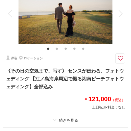
アルバム
データ 100 カット
台紙付写真
衣装追加
会食
挙式
家族と撮影
家族用衣装レンタル
ペットと撮影
その他含むもの
100カットデータ（納期約3週間/レタッチ済）・ヘアメイク・撮影アテン
ド・アクセサリー類レンタル・ベールレンタル・セミオーダーブーケ（撮影
後記念にお持ち帰り可）
洋装
ロケーション
海・空・緑、自然の光を存分に浴びた’フォトジェニックな写真’’に自信があ
ります！
《その日の空気まで、写す》 センスが伝わる、フォトウ
⚫︎江ノ島近隣湘南エリア周辺ロケーション
ェディング 【江ノ島海岸周辺で撮る湘南ビーチフォトウ
⚫︎データ：約100カット（色味補正等レタッチ済）
⚫︎納期：約3週間
ェディング】全部込み
⚫︎衣装：国内外からセレクトしたドレスより１着お選び下さい
⚫︎お花：セミオーダーでドライフラワーブーケ＆ブートニア作成（お持ち帰
121,000
￥
（税込）
り◎）
土日祝UP料金：
なし
このプランで撮影可能な撮影レポート
撮影日：
2025年10月24日