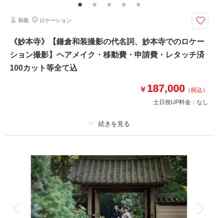
（撮影後記念にお持ち帰り可）
和装
ロケーション
お散歩しながら一緒に撮影ができる// もちろんお二人だけでの撮影も行いま
す
《妙本寺》【鎌倉和装撮影の代名詞、妙本寺でのロケー
⚫︎葉山・三浦エリアロケーション撮影
ション撮影】ヘアメイク・移動費・申請費・レタッチ済
⚫︎データ：約150カット（色味補正等レタッチ済）
⚫︎納期：約3週間
100カット等全て込
⚫︎衣装：国内外からセレクトしたドレスより１着お選びください
⚫︎お花：セミオーダーでお好みのドライフラワーブーケ＆ブートニア作成
187,000
￥
（税込）
（お持ち帰り◎）
土日祝UP料金：
なし
このプランで撮影可能な撮影レポート
撮影日：
2024年11月26日
プラン詳細
撮影場所：
城ヶ島
（神奈川）
撮影料
新婦衣装1着
新郎衣装1着
着付け
ヘアメイク
小物一式
アルバム
データ 100 カット
台紙付写真
衣装追加
会食
挙式
相談予約する
撮影日の空き
来店・オンライン
を確認する
家族と撮影
家族用衣装レンタル
ペットと撮影