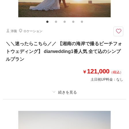
その他含むもの
撮影データ+DVD1枚（納期約1ヶ月）・著作権フリー音源提供・ヘアメイ
ク・撮影アテンド・アクセサリー類レンタル・ブーケ＆ブートニアレンタ
ル・ベールレンタル
洋装
ロケーション
9.10.11月撮影対象《江ノ島・城ヶ島》追加料金なしでドローン撮影◎ 衣装
やヘアメイク等、必要なものは全て込のオールインパック
＼＼迷ったらこちら／／ 【湘南の海岸で撮るビーチフォ
●ロケ地： 片瀬江ノ島海岸周辺、城ヶ島など、ご相談ください
トウェディング】 diarwedding1番人気 全て込のシンプ
●データ＋DVD1枚
●納期:約ひと月程度
ルプラン
●衣装:国内外からセレクトしたドレスより1着レンタル
●お花・アクセサリー類: 無料でレンタル
121,000
￥
（税込）
その他、撮影代金やロケ地への移動等、全て含まれております
土日祝UP料金：
なし
相談予約する
撮影日の空き
来店・オンライン
を確認する
プラン詳細
撮影料
新婦衣装1着
新郎衣装1着
着付け
ヘアメイク
小物一式