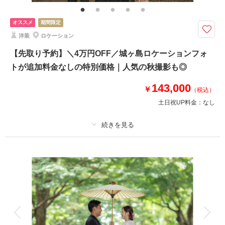
ド・アクセサリー類レンタル・ブーケ＆ブートニアレンタル・ベールレンタ
ル
オススメ
期間限定
8月までのお問い合わせでお得に♩◆ひと月3組までの特別価格 ￥121,000
洋装
ロケーション
→￥110,000
【先取り予約】＼4万円OFF／城ヶ島ロケーションフォ
⚫︎江ノ島周辺ロケーション
トが追加料金なしの特別価格｜人気の秋撮影も◎
⚫︎データ：約100カット（色味補正等レタッチ済）
⚫︎納期：約3週間
143,000
￥
⚫︎衣装：国内外からセレクトしたドレスより１着お選び下さい
（税込）
⚫︎ブーケ・ヘッドアクセサリー類無料レンタル
土日祝UP料金：
なし
このプランで撮影可能な撮影レポート
適用条件：
8月までにご予約の方対象
撮影日：
2024年9月16日
プラン詳細
撮影場所：
片瀬江ノ島海岸
（神奈川）
撮影料
新婦衣装1着
新郎衣装1着
着付け
ヘアメイク
小物一式
アルバム
データ 150 カット
台紙付写真
相談予約する
撮影日の空き
衣装追加
会食
挙式
来店・オンライン
を確認する