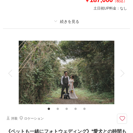
￥
（税込）
土日祝UP料金：
なし
このプランで撮影可能な撮影レポート
撮影日：
2025年6月23日
撮影場所：
城ヶ島
（神奈川）
プラン詳細
撮影料
新婦衣装1着
新郎衣装1着
着付け
ヘアメイク
小物一式
アルバム
データ 150 カット
台紙付写真
相談予約する
撮影日の空き
来店・オンライン
を確認する
衣装追加
会食
挙式
家族と撮影
家族用衣装レンタル
ペットと撮影
その他含むもの
撮影データ150カット（納期3週間/レタッチ済）・ヘアメイク・撮影アテン
ド・アクセサリー類レンタル・ベールレンタル・セミオーダードライブーケ
【お好みアイテムで2人らしい撮影】趣味を取り入れた”オリジナルフォト
洋装
ロケーション
ウェディング” 愛車、キャンプ、スノボ等お気軽にご相談下さい
●往復3時間圏内・三浦エリア等穴場ロケーション撮影
《ペットも一緒にフォトウェディング》*愛犬との時間も