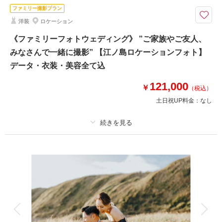
ファミリー撮影プラン
撮影時間を日没に合わせてタイムライン作成～茅ヶ崎のお支度場所から車送
洋装
ロケーション
迎
⚫︎片瀬江ノ島周辺の海・緑のロケーション
《ファミリーフォトウェディング》 ”ご家族やご友人、
⚫︎データ：約100カット（レタッチ済）
みなさんで一緒に撮影” 【江ノ島ロケーションフォト】
⚫︎納期：約3週間
データ・衣装・美容全て込
⚫︎衣装：新郎新婦各1着※新郎衣装はサイズによりご用意頂く事がございま
す
121,000
￥
⚫︎お花：セミオーダードライフラワーブーケ＆ブートニア作成（お持ち帰り
（税込）
◎）
土日祝UP料金：
なし
このプランで撮影可能な撮影レポート
プラン詳細
撮影日：
2023年12月3日
撮影場所：
片瀬江ノ島海岸
（神奈川）
撮影料
新婦衣装1着
新郎衣装1着
着付け
ヘアメイク
小物一式
アルバム
データ 100 カット
台紙付写真
衣装追加
会食
挙式
相談予約する
撮影日の空き
来店・オンライン
を確認する
家族と撮影
家族用衣装レンタル
ペットと撮影