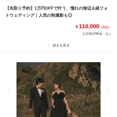
【先取り予約】1万円OFFで叶う、憧れの海辺＆緑フォ
トウェディング｜人気の秋撮影も◎
110,000
￥
（税込）
土日祝UP料金：
なし
適用条件：
8月までの撮影申し込み
プラン詳細
撮影料
新婦衣装1着
新郎衣装1着
着付け
ヘアメイク
小物一式
アルバム
データ 100 カット
台紙付写真
衣装追加
会食
挙式
家族と撮影
家族用衣装レンタル
ペットと撮影
その他含むもの
100カットデータ（納期約3週間/レタッチ済）・ヘアメイク・撮影アテン