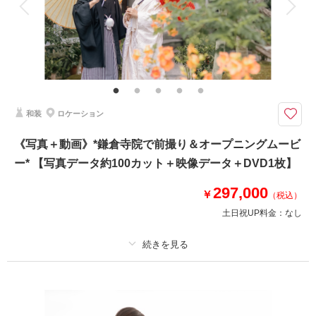
家族と撮影
家族用衣装レンタル
ペットと撮影
相談予約する
撮影日の空き
来店・オンライン
を確認する
その他含むもの
撮影データ150カット(レタッチ済み)・映像データ・DVD・ヘアメイク・撮
影アテンド・ドレス・アクセサリー類・セミオーダーブーケ
城ケ島など三浦エリアにて撮影。大自然ならではの迫力のオープニングムー
和装
ロケーション
ビーが撮影できます！
ダイナミックなロケーションで映像＆スチールを同時進行で撮影します。
《写真＋動画》*鎌倉寺院で前撮り＆オープニングムービ
ドローン撮影も可能なエリア。
ー* 【写真データ約100カット＋映像データ＋DVD1枚】
ドローン撮影の追加料金は一切発生しません。
お支度を整え車移動→現地解散も可能です。
297,000
￥
（税込）
【納期】
土日祝UP料金：
なし
写真・約3週間以内
映像・約1ヶ月程度
プラン詳細
相談予約する
撮影日の空き
来店・オンライン
を確認する
撮影料
新婦衣装1着
新郎衣装1着