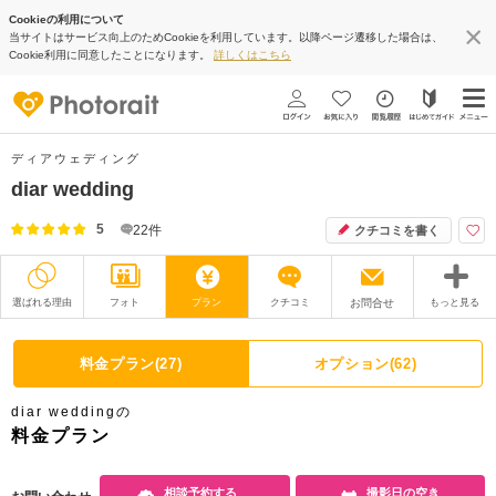
Cookieの利用について
当サイトはサービス向上のためCookieを利用しています。以降ページ遷移した場合は、
Cookie利用に同意したことになります。
詳しくはこちら
ディアウェディング
diar wedding
5
22
件
クチコミを書く
選ばれる理由
フォト
プラン
クチコミ
お問合せ
もっと見る
撮影レポート
フォトグラファー
料金プラン(27)
オプション(62)
衣装
ムービー
diar weddingの
オプション
ブログ
料金プラン
アクセス/TEL
スタジオトップ
相談予約する
撮影日の空き