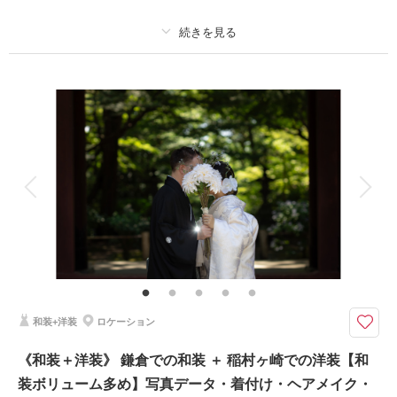
※愛犬同伴には諸注意事項がございます。
プラン詳細
このプランで撮影可能な撮影レポート
撮影料
新婦衣装1着
新郎衣装1着
撮影日：
2026年3月9日
撮影場所：
鎌倉・妙本寺
（神奈川）
着付け
ヘアメイク
小物一式
アルバム
データ 150 カット
台紙付写真
衣装追加
会食
挙式
家族と撮影
家族用衣装レンタル
ペットと撮影
相談予約する
撮影日の空き
来店・オンライン
を確認する
その他含むもの
撮影データ（約150カット）・新郎新婦和装衣装・新郎新婦洋装衣装・ヘア
メイク・着付け・撮影アテンド・撮影小物・ブーケ・移動費・施設利用料
【和装も洋装もどちらも撮れる】鎌倉で和装撮影後、茅ヶ崎のお仕度場所へ
和装+洋装
ロケーション
移動して近隣の海岸にて洋装撮影を行います
⚫︎ロケ地：鎌倉寺院（お支度サロンから車で約5分）&茅ヶ崎サザンビーチ
《和装＋洋装》 鎌倉での和装 ＋ 稲村ヶ崎での洋装【和
または辻堂海岸付近
装ボリューム多め】写真データ・着付け・ヘアメイク・
⚫︎データ：約150カット