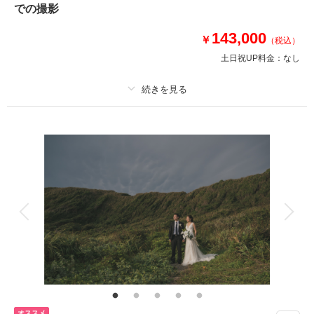
での撮影
⚫︎衣装：国内外からセレクトしたドレスより１着お選びください
⚫︎その他 : ブーケ、アクセサリー類レンタル有
143,000
￥
（税込）
土日祝UP料金：
なし
このプランで撮影可能な撮影レポート
撮影日：
2026年5月27日
撮影場所：
サザンビーチ
（神奈川）
プラン詳細
撮影料
新婦衣装1着
新郎衣装1着
着付け
ヘアメイク
小物一式
アルバム
データ 150 カット
台紙付写真
相談予約する
撮影日の空き
来店・オンライン
を確認する
衣装追加
会食
挙式
家族と撮影
家族用衣装レンタル
ペットと撮影
その他含むもの
150カットデータ（納期約3週間/レタッチ済）・ヘアメイク・撮影アテン
ド・アクセサリー類レンタル・ベールレンタル・ブーケ＆ブートニアレンタ
ル
オススメ