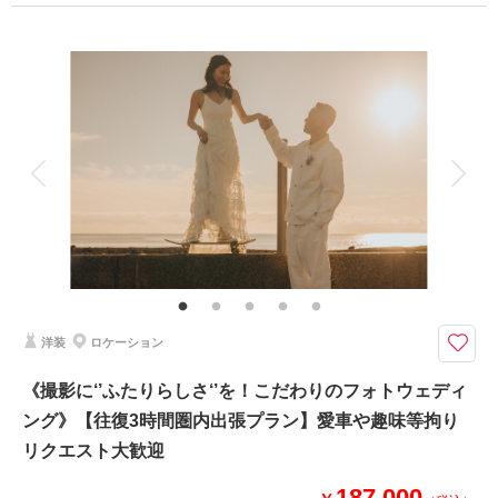
撮影場所：
城ヶ島
（神奈川）
プラン詳細
撮影料
新婦衣装1着
新郎衣装1着
着付け
ヘアメイク
小物一式
アルバム
データ 150 カット
台紙付写真
相談予約する
撮影日の空き
来店・オンライン
を確認する
衣装追加
会食
挙式
家族と撮影
家族用衣装レンタル
ペットと撮影
その他含むもの
撮影データ150カット（納期3週間/レタッチ済）・ヘアメイク・撮影アテン
ド・アクセサリー類レンタル・ベールレンタル・セミオーダードライブーケ
カメラマン車同乗◎現地解散◎ 持込◎ 《ドレス・ヘアメイク・オーダーブ
洋装
ロケーション
ーケ・150カット》表示価格より追加料金一切なし♪
●往復3時間圏内・三浦エリア・ご希望のロケ地にて撮影（要相談）
《撮影に‘’ふたりらしさ‘’を！こだわりのフォトウェディ
●データ:約150カット(色味補正等レタッチ済)
ング》【往復3時間圏内出張プラン】愛車や趣味等拘り
●納期:約3週間
●衣装:ドレス1着レンタル
リクエスト大歓迎
●お花:セミオーダーでお好みのドライフラワーブーケ＆ブートニア作成(お
持ち帰り◎)
187,000