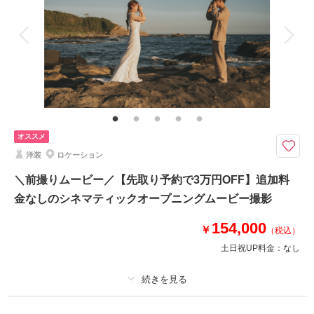
アルバム
データ 100 カット
台紙付写真
衣装追加
会食
挙式
相談予約する
撮影日の空き
家族と撮影
家族用衣装レンタル
ペットと撮影
来店・オンライン
を確認する
その他含むもの
撮影データ（約100カット）・白無垢or色打掛・紋付袴・ヘアメイク・着付
け・撮影アテンド・撮影小物・和ブーケ・移動費・施設利用料
オススメ
8月までのご予約対象＜木々の新緑がまぶしい「緑」の季節＞【全データ・
衣装一式・美容・移動・申請等全て込】
洋装
ロケーション
⚫︎ロケ地：鎌倉・妙本寺他
＼前撮りムービー／【先取り予約で3万円OFF】追加料
⚫︎データ：撮影全データ約100カット（色味補正などレタッチ済）
金なしのシネマティックオープニングムービー撮影
⚫︎納期：約3週間
⚫︎所要時間：お支度から撮影終了まで3.5-4時間
154,000
￥
⚫︎多少雨天でも撮影可能
（税込）
⚫︎衣装２着目羽織り替え+￥5,500
土日祝UP料金：
なし
このプランで撮影可能な撮影レポート
プラン詳細
撮影日：
2024年6月30日