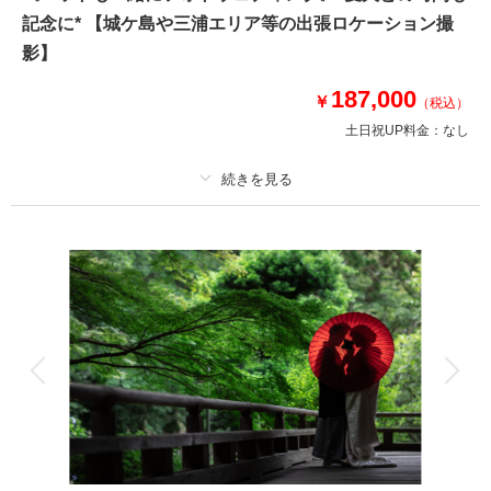
●データ:約150カット(色味補正等レタッチ済)
記念に* 【城ケ島や三浦エリア等の出張ロケーション撮
●納期:約3週間
●衣装:国内外からセレクトしたドレスより1着レンタル
影】
●お花:セミオーダーでお好みのドライフラワーブーケ＆ブートニア作成(お
持ち帰り◎)
187,000
￥
（税込）
土日祝UP料金：
なし
このプランで撮影可能な撮影レポート
撮影日：
2024年9月18日
撮影場所：
城ヶ島
（神奈川）
プラン詳細
撮影料
新婦衣装1着
新郎衣装1着
着付け
ヘアメイク
小物一式
アルバム
データ 150 カット
台紙付写真
相談予約する
撮影日の空き
来店・オンライン
を確認する
衣装追加
会食
挙式
家族と撮影
家族用衣装レンタル
ペットと撮影
その他含むもの
150カットデータ（納期約3週間/レタッチ済）・ヘアメイク・撮影アテン
ド・アクセサリー類レンタル・ベールレンタル・セミオーダーブーケブーケ