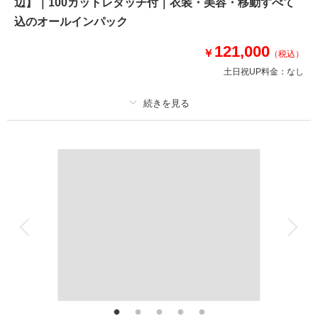
辺】｜100カットレタッチ付｜衣装・美容・移動すべて
⚫︎片瀬江ノ島周辺ロケーション撮影
⚫︎データ：約100カット（色味補正等レタッチ済）
込のオールインパック
⚫︎納期：約3週間
⚫︎衣装：国内外からセレクトしたドレスより１着お選びください
121,000
￥
（税込）
⚫︎お花：セミオーダーでお好みのドライフラワーブーケ＆ブートニア作成
土日祝UP料金：
なし
（お持ち帰り◎）
このプランで撮影可能な撮影レポート
プラン詳細
撮影日：
2024年5月17日
撮影場所：
片瀬海岸 江ノ島周辺エリア
（神奈
撮影料
新婦衣装1着
新郎衣装1着
川）
着付け
ヘアメイク
小物一式
アルバム
データ 100 カット
台紙付写真
衣装追加
会食
挙式
相談予約する
撮影日の空き
家族と撮影
家族用衣装レンタル
ペットと撮影
来店・オンライン
を確認する
その他含むもの
100カットデータ（納期約3週間/レタッチ済）・ヘアメイク・撮影アテン
ド・アクセサリー類レンタル・ベールレンタル・セミオーダーブーケ（撮影
後記念にお持ち帰り可）