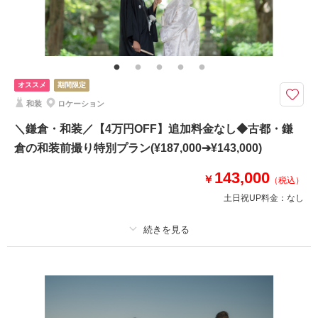
家族と撮影
家族用衣装レンタル
ペットと撮影
その他含むもの
撮影データ150カット（納期3週間/レタッチ済）・ヘアメイク・撮影アテン
ド・アクセサリー類レンタル・ブーケ＆ブートニアレンタル・ベールレンタ
ル
オススメ
期間限定
8月までにお問い合わせでお得に♩｜全データ（レタッチ込）、ドレス・美
和装
ロケーション
容・移動込のオールインパック◆
＼鎌倉・和装／【4万円OFF】追加料金なし◆古都・鎌
●ロケ地：城ヶ島
倉の和装前撮り特別プラン(¥187,000➔¥143,000)
●データ:約150カット(色味補正等レタッチ済)
●納期:約3週間
143,000
￥
●衣装:国内外からセレクトしたドレスより1着レンタル（持込無料/ドレスグ
（税込）
レードUP料金なし）
土日祝UP料金：
なし
●ブーケ・アクセサリー類無料レンタル
適用条件：
8月までにご予約の方対象
このプランで撮影可能な撮影レポート
プラン詳細
撮影日：
2024年7月19日
撮影場所：
城ヶ島
（神奈川）
撮影料
新婦衣装1着
新郎衣装1着
着付け
ヘアメイク
小物一式