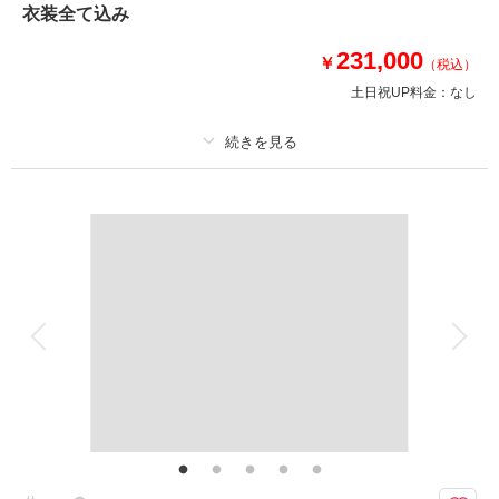
⚫︎納期：約3週間
衣装全て込み
⚫︎所要時間：お支度から撮影終了まで途中移動含め約7時間
⚫︎多少雨天でも撮影可能
231,000
￥
（税込）
※日没の関係で撮影不可な撮影月あり
土日祝UP料金：
なし
このプランで撮影可能な撮影レポート
撮影日：
2024年9月21日
プラン詳細
撮影場所：
鎌倉・妙本寺 / 片瀬江ノ島海岸
（神奈
川）
撮影料
新婦衣装1着
新郎衣装1着
着付け
ヘアメイク
小物一式
アルバム
データ 150 カット
台紙付写真
衣装追加
会食
挙式
相談予約する
撮影日の空き
来店・オンライン
を確認する
家族と撮影
家族用衣装レンタル
ペットと撮影
その他含むもの
撮影データ（約150カット）・白無垢or色打掛・紋付袴・洋装ドレス・洋装
新郎衣装・ヘアメイク・着付け・撮影アテンド・撮影小物・ブーケレンタ
ル・移動費・施設利用料