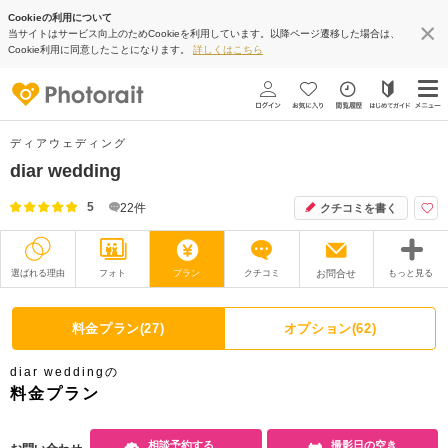
Cookieの利用について
当サイトはサービス向上のためCookieを利用しています。以降ページ遷移した場合は、
Cookie利用に同意したことになります。
詳しくはこちら
ディアウェディング
diar wedding
5
22
件
クチコミを書く
選ばれる理由
フォト
プラン
クチコミ
お問合せ
もっと見る
撮影レポート
フォトグラファー
料金プラン(27)
オプション(62)
衣装
ムービー
diar weddingの
オプション
ブログ
料金プラン
アクセス/TEL
スタジオトップ
相談予約する
撮影日の空き