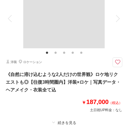
アルバム
データ 150 カット
台紙付写真
衣装追加
会食
挙式
相談予約する
撮影日の空き
来店・オンライン
を確認する
家族と撮影
家族用衣装レンタル
ペットと撮影
その他含むもの
撮影データ150カット（納期3週間/レタッチ済）・ヘアメイク・撮影アテン
ド・アクセサリー類レンタル・ベールレンタル・セミオーダードライブーケ
カメラマン車同乗◎現地解散◎ 《ドレス・ヘアメイク・オーダーブーケ・
洋装
ロケーション
全データ150カット付》表示価格より追加料金一切なし♪
●ロケ地：城ヶ島
《自然に溶け込むような2人だけの世界観》ロケ地リク
●データ:約150カット(色味補正等レタッチ済)
エストも◎【往復3時間圏内】洋装×ロケ｜写真データ・
●納期:約3週間
●衣装:国内外からセレクトしたドレスより1着レンタル（持込無料/ドレスグ
ヘアメイク・衣装全て込
レードUP料金なし）
●お花:セミオーダードライフラワーブーケ＆ブートニア作成(お持ち帰り◎)
187,000
￥
（税込）
土日祝UP料金：
なし
このプランで撮影可能な撮影レポート
撮影日：
2024年1月24日