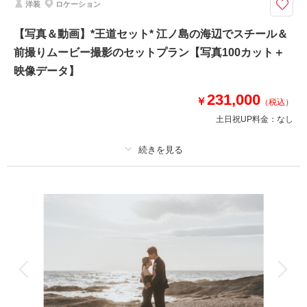
洋装
ロケーション
【和装も洋装も1日で叶う贅沢プラン】納品写真の割合は和装が多めとなり
ます
【写真＆動画】*王道セット* 江ノ島の海辺でスチール＆
⚫︎ロケ地：鎌倉・妙本寺 / 稲村ヶ崎（鎌倉周辺海岸）
前撮りムービー撮影のセットプラン【写真100カット＋
⚫︎データ：約150カット（画像補正あり）
⚫︎納期：約3週間
映像データ】
⚫︎所要時間：お支度から撮影終了まで5〜5.5時間
⚫︎多少雨天でも撮影可能
231,000
￥
（税込）
※和装、洋装ともにお仕度は鎌倉の系列サロン一角にて行います
土日祝UP料金：
なし
このプランで撮影可能な撮影レポート
撮影日：
2024年11月22日
プラン詳細
撮影場所：
稲村ケ崎 妙本寺
（神奈川）
撮影料
新婦衣装1着
新郎衣装1着
着付け
ヘアメイク
小物一式
アルバム
データ 100 カット
台紙付写真
衣装追加
会食
挙式
相談予約する
撮影日の空き
来店・オンライン
を確認する
家族と撮影
家族用衣装レンタル
ペットと撮影
その他含むもの