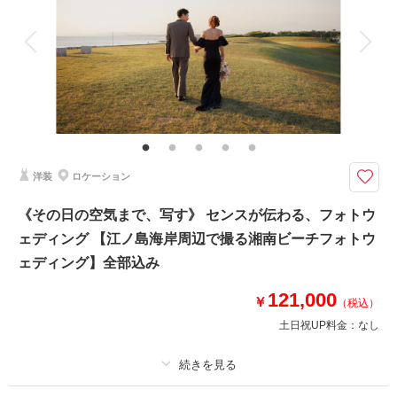
アルバム
データ 100 カット
台紙付写真
衣装追加
会食
挙式
家族と撮影
家族用衣装レンタル
ペットと撮影
その他含むもの
100カットデータ（納期約3週間/レタッチ済）・ヘアメイク・撮影アテン
ド・アクセサリー類レンタル・ベールレンタル・セミオーダーブーケ（撮影
後記念にお持ち帰り可）
洋装
ロケーション
海・空・緑、自然の光を存分に浴びた’フォトジェニックな写真’’に自信があ
ります！
《その日の空気まで、写す》 センスが伝わる、フォトウ
⚫︎江ノ島近隣湘南エリア周辺ロケーション
ェディング 【江ノ島海岸周辺で撮る湘南ビーチフォトウ
⚫︎データ：約100カット（色味補正等レタッチ済）
⚫︎納期：約3週間
ェディング】全部込み
⚫︎衣装：国内外からセレクトしたドレスより１着お選び下さい
⚫︎お花：セミオーダーでドライフラワーブーケ＆ブートニア作成（お持ち帰
121,000
￥
（税込）
り◎）
土日祝UP料金：
なし
このプランで撮影可能な撮影レポート
撮影日：
2025年10月24日