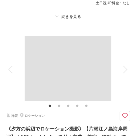
土日祝UP料金：
なし
このプランで撮影可能な撮影レポート
撮影日：
2023年10月29日
撮影場所：
片瀬江ノ島海岸
（神奈川）
プラン詳細
撮影料
新婦衣装1着
新郎衣装1着
着付け
ヘアメイク
小物一式
アルバム
データ 100 カット
台紙付写真
相談予約する
撮影日の空き
来店・オンライン
を確認する
衣装追加
会食
挙式
家族と撮影
家族用衣装レンタル
ペットと撮影
その他含むもの
100カットデータ（納期約3週間/レタッチ済）・ヘアメイク・撮影アテン
ド・アクセサリー類レンタル・ベールレンタル・セミオーダーブーケブーケ
（撮影後記念にお持ち帰り可）※誠に恐縮ですがロケ地への移動は（車の定
員の為）ご自身のお車での移動をお願いしています
洋装
ロケーション
ワンちゃんやお連れの方も一緒に撮影大歓迎です！お二人での撮影時の見守
《夕方の浜辺でロケーション撮影》【片瀬江ノ島海岸周
り同伴者をお願いしております。 難しい場合は一度ご相談下さい