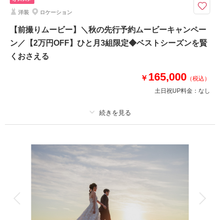
9・10・11月撮影対象※平日朝お仕度スタート限定プランとなります◆￥1
洋装
ロケーション
54,000→￥143,000 まるジブリのようなロケ地
⚫︎ロケ地: 茅ヶ崎熊沢酒造敷地内
【前撮りムービー】＼秋の先行予約ムービーキャンペー
⚫︎データ：約150カット（色味補正等レタッチ済）
ン／【2万円OFF】ひと月3組限定◆ベストシーズンを賢
⚫︎納期：約3週間
くおさえる
⚫︎衣装：国内外からセレクトしたドレスより１着お選びください
⚫︎その他：アクセサリー、ブーケ等レンタル有（無料）
165,000
￥
（税込）
土日祝UP料金：
なし
このプランで撮影可能な撮影レポート
撮影日：
2026年5月27日
撮影場所：
熊澤酒造、サザンビーチちがさき
（神
プラン詳細
奈川）
撮影料
新婦衣装1着
新郎衣装1着
着付け
ヘアメイク
小物一式
アルバム
データ
台紙付写真
相談予約する
撮影日の空き
来店・オンライン
を確認する
衣装追加
会食
挙式
家族と撮影
家族用衣装レンタル
ペットと撮影