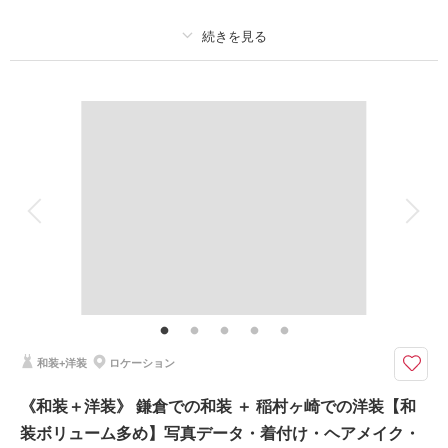
※愛犬同伴には諸注意事項がございます。
プラン詳細
このプランで撮影可能な撮影レポート
撮影料
新婦衣装1着
新郎衣装1着
撮影日：
2026年3月9日
撮影場所：
鎌倉・妙本寺
（神奈川）
着付け
ヘアメイク
小物一式
アルバム
データ 150 カット
台紙付写真
衣装追加
会食
挙式
家族と撮影
家族用衣装レンタル
ペットと撮影
相談予約する
撮影日の空き
来店・オンライン
を確認する
その他含むもの
撮影データ（約150カット）・新郎新婦和装衣装・新郎新婦洋装衣装・ヘア
メイク・着付け・撮影アテンド・撮影小物・ブーケ・移動費・施設利用料
【和装も洋装もどちらも撮れる】鎌倉で和装撮影後、茅ヶ崎のお仕度場所へ
和装+洋装
ロケーション
移動して近隣の海岸にて洋装撮影を行います
⚫︎ロケ地：鎌倉寺院（お支度サロンから車で約5分）&茅ヶ崎サザンビーチ
《和装＋洋装》 鎌倉での和装 ＋ 稲村ヶ崎での洋装【和
または辻堂海岸付近
装ボリューム多め】写真データ・着付け・ヘアメイク・
⚫︎データ：約150カット