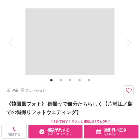
来店・オンライン
を確認する
撮影料
新婦衣装1着
新郎衣装1着
着付け
ヘアメイク
小物一式
アルバム
データ 100 カット
台紙付写真
衣装追加
会食
挙式
家族と撮影
家族用衣装レンタル
ペットと撮影
その他含むもの
100カットデータ（納期約3週間/レタッチ済）・ヘアメイク・撮影アテン
ド・アクセサリー類レンタル・ベールレンタル・セミオーダーブーケ（撮影
後記念にお持ち帰り可）
洋装
ロケーション
*茅ヶ崎サザンビーチでのビーチフォトウェディング*茅ヶ崎のお支度場所か
ら車送迎
《韓国風フォト》 街撮りで自分たちらしく【片瀬江ノ島
⚫︎茅ヶ崎サザンビーチ周辺ロケーション撮影
での街撮りフォトウェディング】
⚫︎データ：約100カット（色味補正等レタッチ済）
⚫︎納期：約3週間
＼1分で完了！サクッと相談だけでもOK／
121,000
⚫︎衣装：国内外からセレクトしたドレスより１着お選びください
￥
（税込）
相談予約する
撮影日の空き
⚫︎お花：セミオーダードライフラワーブーケ＆ブートニア作成（お持ち帰り
来店・オンライン
を確認する
土日祝UP料金：
なし
電話する
◎）