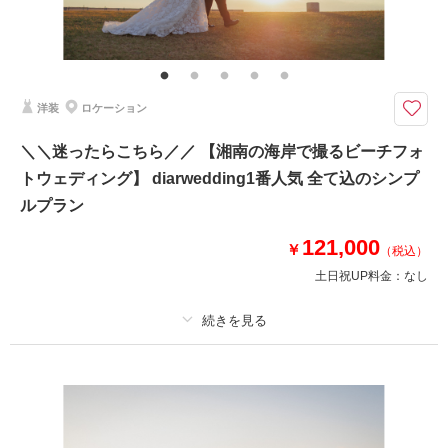
その他含むもの
撮影データ+DVD1枚（納期約1ヶ月）・著作権フリー音源提供・ヘアメイ
ク・撮影アテンド・アクセサリー類レンタル・ブーケ＆ブートニアレンタ
ル・ベールレンタル
洋装
ロケーション
9.10.11月撮影対象《江ノ島・城ヶ島》追加料金なしでドローン撮影◎ 衣装
やヘアメイク等、必要なものは全て込のオールインパック
＼＼迷ったらこちら／／ 【湘南の海岸で撮るビーチフォ
●ロケ地： 片瀬江ノ島海岸周辺、城ヶ島など、ご相談ください
トウェディング】 diarwedding1番人気 全て込のシンプ
●データ＋DVD1枚
●納期:約ひと月程度
ルプラン
●衣装:国内外からセレクトしたドレスより1着レンタル
●お花・アクセサリー類: 無料でレンタル
121,000
￥
（税込）
その他、撮影代金やロケ地への移動等、全て含まれております
土日祝UP料金：
なし
相談予約する
撮影日の空き
来店・オンライン
を確認する
プラン詳細
撮影料
新婦衣装1着
新郎衣装1着
着付け
ヘアメイク
小物一式