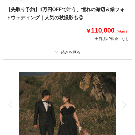
【先取り予約】1万円OFFで叶う、憧れの海辺＆緑フォ
トウェディング｜人気の秋撮影も◎
110,000
￥
（税込）
土日祝UP料金：
なし
適用条件：
8月までの撮影申し込み
プラン詳細
撮影料
新婦衣装1着
新郎衣装1着
着付け
ヘアメイク
小物一式
アルバム
データ 100 カット
台紙付写真
衣装追加
会食
挙式
家族と撮影
家族用衣装レンタル
ペットと撮影
その他含むもの
100カットデータ（納期約3週間/レタッチ済）・ヘアメイク・撮影アテン