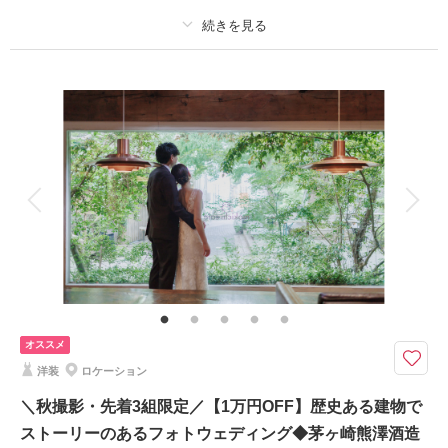
このプランで撮影可能な撮影レポート
プラン詳細
撮影日：
2024年7月8日
撮影場所：
片瀬江ノ島海岸
（神奈川）
撮影料
新婦衣装1着
新郎衣装1着
着付け
ヘアメイク
小物一式
アルバム
データ 100 カット
台紙付写真
衣装追加
会食
挙式
相談予約する
撮影日の空き
家族と撮影
家族用衣装レンタル
ペットと撮影
来店・オンライン
を確認する
その他含むもの
100カットデータ（納期約3週間/レタッチ済）・ヘアメイク・撮影アテン
ド・アクセサリー類レンタル・ベールレンタル・ブーケ＆ブートニアレンタ
ル
オススメ
9・10・11月撮影◆ひと月3組限定◆茅ヶ崎もしくは辻堂海岸をロケ地にお
洋装
ロケーション
選びいただけます
⚫︎茅ヶ崎サザンビーチ周辺or辻堂海岸等、近隣のビーチロケーション撮影
＼秋撮影・先着3組限定／【1万円OFF】歴史ある建物で
⚫︎データ：約100カット（色味補正等レタッチ済）
ストーリーのあるフォトウェディング◆茅ヶ崎熊澤酒造
⚫︎納期：約3週間