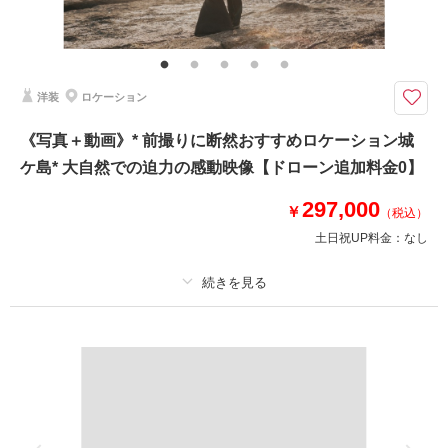
撮影データ100カット(レタッチ済み)・映像データ・DVD・ヘアメイク・撮
影アテンド・ドレス・アクセサリー類・セミオーダーブーケ
写真は全データ約100カット（レタッチ済）、映像はデータ＆DVD１枚納品
洋装
ロケーション
[片瀬海岸はドローン飛行不可エリアとなります]
写真と動画、両方セットのフォトウェディングプラン。
《写真＋動画》* 前撮りに断然おすすめロケーション城
撮影地は片瀬海岸周辺の海や緑のあるエリアとなります。
ケ島* 大自然での迫力の感動映像【ドローン追加料金0】
（近隣でご希望のロケ地ご希望がありましたらお気軽にご相談ください）
297,000
【納期】
￥
（税込）
写真: 約3週間以内
土日祝UP料金：
なし
映像: 約1ヶ月程度
このプランで撮影可能な撮影レポート
プラン詳細
撮影日：
2023年11月2日
撮影料
新婦衣装1着
新郎衣装1着
撮影場所：
江ノ島周辺 片瀬海岸
（神奈川）
着付け
ヘアメイク
小物一式
アルバム
データ 150 カット
台紙付写真
衣装追加
会食
挙式