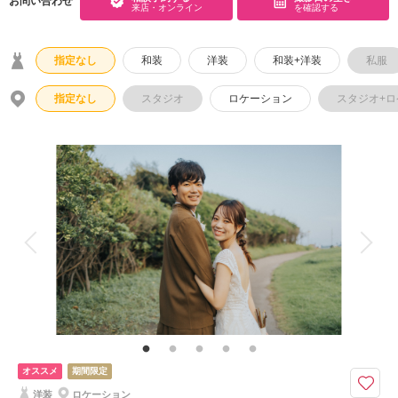
お問い合わせ
来店・オンライン
を確認する
こだわりポイント
指定なし
和装
洋装
和装+洋装
私服
指定なし
スタジオ
ロケーション
スタジオ+
海での撮影
ペットと撮影
動画の作成
衣装追加無料
家族・友人と撮影
神社・寺院での撮影
人気スポットでの撮影
持ち込み衣装
豊富なドレス
ドローン撮影
豊富な色打掛・着物
オススメ
期間限定
ヘアメイクリハーサル
洋装
ロケーション