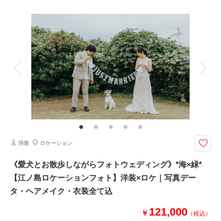
プラン詳細
撮影場所：
片瀬江ノ島海岸
（神奈川）
撮影料
新婦衣装1着
新郎衣装1着
着付け
ヘアメイク
小物一式
アルバム
データ 100 カット
台紙付写真
衣装追加
会食
挙式
相談予約する
撮影日の空き
来店・オンライン
を確認する
家族と撮影
家族用衣装レンタル
ペットと撮影
その他含むもの
100カットデータ（納期約3週間/レタッチ済）・ヘアメイク・撮影アテン
ド・アクセサリー類レンタル・ベールレンタル・セミオーダーブーケ（撮影
後記念にお持ち帰り可）
洋装
ロケーション
光・影・余白。ムードで残すフォトウェディング。
⚫︎片瀬江ノ島周辺ロケーション撮影
《愛犬とお散歩しながらフォトウェディング》*海×緑*
⚫︎データ：約100カット（色味補正等レタッチ済）
【江ノ島ロケーションフォト】洋装×ロケ｜写真デー
⚫︎納期：約3週間
⚫︎衣装：国内外からセレクトしたドレスより１着お選びください
タ・ヘアメイク・衣装全て込
⚫︎お花：セミオーダーでお好みのドライフラワーブーケ＆ブートニア作成
（お持ち帰り◎）
121,000
￥
（税込）