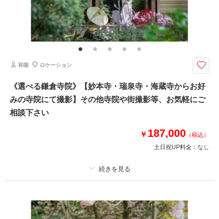
その他含むもの
撮影データ（約100カット）・白無垢or色打掛・紋付袴・ヘアメイク・着付
け・撮影アテンド・撮影小物・和ブーケ・移動費・施設利用料
＜四季折々の自然を堪能＞新郎新婦お着物一式〜撮影小物まで全てがプラン
和装
ロケーション
に含まれております。2着目掛け替え￥5,500
⚫︎ロケ地：鎌倉・妙本寺（お支度サロンから車で約5分）
《選べる鎌倉寺院》【妙本寺・瑞泉寺・海蔵寺からお好
⚫︎データ：約100カット（色味補正などレタッチ済）
みの寺院にて撮影】その他寺院や街撮影等、お気軽にご
⚫︎納期：約3週間
⚫︎所要時間：お支度から撮影終了まで3.5-4時間
相談下さい
⚫︎多少雨天でも撮影可能
⚫︎衣装２着目羽織り替え+￥5,500
187,000
￥
（税込）
土日祝UP料金：
なし
このプランで撮影可能な撮影レポート
撮影日：
2026年5月24日
撮影場所：
鎌倉・妙本寺
（神奈川）
プラン詳細
撮影料
新婦衣装1着
新郎衣装1着
着付け
ヘアメイク
小物一式