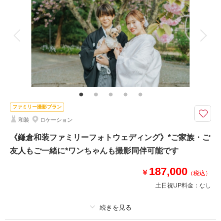
アルバム
データ 100 カット
台紙付写真
相談予約する
撮影日の空き
来店・オンライン
を確認する
衣装追加
会食
挙式
家族と撮影
家族用衣装レンタル
ペットと撮影
その他含むもの
撮影データ（約100カット）・白無垢or色打掛・紋付袴・ヘアメイク・着付
け・撮影アテンド・撮影小物・和ブーケ・移動費・施設利用料
＜四季折々の自然を堪能＞撮影に必要なものが全てプランに含まれています
ファミリー撮影プラン
【データ約100カット・衣装一式・美容・移動・申請等全て込】
和装
ロケーション
⚫︎ロケ地：鎌倉・３つの寺院よりご指定下さい
⚫︎データ：約100カット（色味補正などレタッチ済）
《鎌倉和装ファミリーフォトウェディング》*ご家族・ご
⚫︎納期：約3週間
友人もご一緒に*ワンちゃんも撮影同伴可能です
⚫︎所要時間：お支度から撮影終了まで3.5-4時間
⚫︎多少雨天でも撮影可能
187,000
￥
（税込）
⚫︎衣装２着目羽織り替え+￥5,500
土日祝UP料金：
なし
このプランで撮影可能な撮影レポート
撮影日：
2025年7月5日