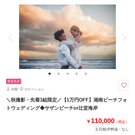
撮影場所：
妙本寺
（神奈川）
撮影料
新婦衣装1着
新郎衣装1着
着付け
ヘアメイク
小物一式
アルバム
データ
台紙付写真
衣装追加
会食
挙式
相談予約する
撮影日の空き
来店・オンライン
を確認する
家族と撮影
家族用衣装レンタル
ペットと撮影
その他含むもの
撮影データ+DVD1枚（納期約1ヶ月）・著作権フリー音源提供・ヘアメイ
ク・撮影アテンド・アクセサリー類・レンタルブーケ＆ブートニアレンタ
ル・ベールレンタル
オススメ
8月までのご予約対象《江ノ島・城ヶ島》追加料金なしでドローン撮影◎ 衣
洋装
ロケーション
装やヘアメイク等、必要なものは全て込のオールインパック
●ロケ地： 片瀬江ノ島海岸周辺、城ヶ島など、ご相談ください
＼秋撮影・先着3組限定／【1万円OFF】湘南ビーチフォ
●データ＋DVD1枚
トウェディング◆サザンビーチor辻堂海岸
●納期:約ひと月程度
●衣装:国内外からセレクトしたドレスより1着レンタル
110,000
￥
（税込）
●お花・アクセサリー類: 無料でレンタル
その他、撮影代金やロケ地への移動等、全て含まれております
土日祝UP料金：
なし