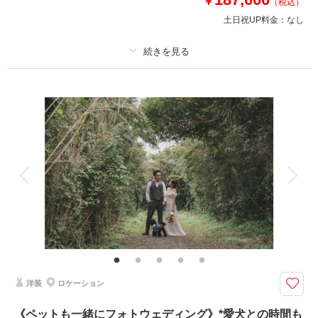
￥
（税込）
土日祝UP料金：
なし
このプランで撮影可能な撮影レポート
撮影日：
2025年6月23日
撮影場所：
城ヶ島
（神奈川）
プラン詳細
撮影料
新婦衣装1着
新郎衣装1着
着付け
ヘアメイク
小物一式
アルバム
データ 150 カット
台紙付写真
相談予約する
撮影日の空き
来店・オンライン
を確認する
衣装追加
会食
挙式
家族と撮影
家族用衣装レンタル
ペットと撮影
その他含むもの
撮影データ150カット（納期3週間/レタッチ済）・ヘアメイク・撮影アテン
ド・アクセサリー類レンタル・ベールレンタル・セミオーダードライブーケ
【お好みアイテムで2人らしい撮影】趣味を取り入れた”オリジナルフォト
洋装
ロケーション
ウェディング” 愛車、キャンプ、スノボ等お気軽にご相談下さい
●往復3時間圏内・三浦エリア等穴場ロケーション撮影
《ペットも一緒にフォトウェディング》*愛犬との時間も