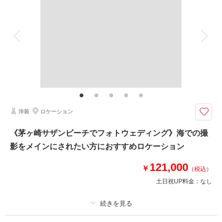
着付け
ヘアメイク
小物一式
アルバム
データ 100 カット
台紙付写真
衣装追加
会食
挙式
家族と撮影
家族用衣装レンタル
ペットと撮影
その他含むもの
撮影データ100カット(レタッチ済み)・映像データ・DVD・ヘアメイク・撮
影アテンド・ドレス・アクセサリー類・セミオーダーブーケ
鎌倉寺院での和装撮影＆ムービー撮影のセット// 撮影に必要なものは全て揃
洋装
ロケーション
っていますので記載のプラン価格以外に追加料金発生しません
妙本寺、瑞泉寺、海蔵寺、他ご希望があればお気軽にご相談ください。
《茅ヶ崎サザンビーチでフォトウェディング》海での撮
鎌倉のお支度スペースにて着付け・ヘアメイク後、お車にて移動。移動費も
影をメインにされたい方におすすめロケーション
プランに含まれております。
ご家族やご友人の見学も大歓迎！
121,000
【納期】
￥
（税込）
写真・約3週間以内
土日祝UP料金：
なし
映像・約1ヶ月程度
相談予約する
撮影日の空き
プラン詳細