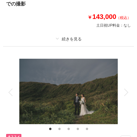
での撮影
⚫︎衣装：国内外からセレクトしたドレスより１着お選びください
⚫︎その他 : ブーケ、アクセサリー類レンタル有
143,000
￥
（税込）
土日祝UP料金：
なし
このプランで撮影可能な撮影レポート
撮影日：
2026年5月27日
撮影場所：
サザンビーチ
（神奈川）
プラン詳細
撮影料
新婦衣装1着
新郎衣装1着
着付け
ヘアメイク
小物一式
アルバム
データ 150 カット
台紙付写真
相談予約する
撮影日の空き
来店・オンライン
を確認する
衣装追加
会食
挙式
家族と撮影
家族用衣装レンタル
ペットと撮影
その他含むもの
150カットデータ（納期約3週間/レタッチ済）・ヘアメイク・撮影アテン
ド・アクセサリー類レンタル・ベールレンタル・ブーケ＆ブートニアレンタ
ル
オススメ