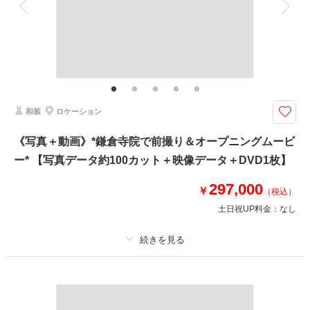
家族と撮影
家族用衣装レンタル
ペットと撮影
相談予約する
撮影日の空き
来店・オンライン
を確認する
その他含むもの
撮影データ150カット(レタッチ済み)・映像データ・DVD・ヘアメイク・撮
影アテンド・ドレス・アクセサリー類・セミオーダーブーケ
城ケ島など三浦エリアにて撮影。大自然ならではの迫力のオープニングムー
和装
ロケーション
ビーが撮影できます！
ダイナミックなロケーションで映像＆スチールを同時進行で撮影します。
《写真＋動画》*鎌倉寺院で前撮り＆オープニングムービ
ドローン撮影も可能なエリア。
ー* 【写真データ約100カット＋映像データ＋DVD1枚】
ドローン撮影の追加料金は一切発生しません。
お支度を整え車移動→現地解散も可能です。
297,000
￥
（税込）
【納期】
土日祝UP料金：
なし
写真・約3週間以内
映像・約1ヶ月程度
プラン詳細
相談予約する
撮影日の空き
来店・オンライン
を確認する
撮影料
新婦衣装1着
新郎衣装1着