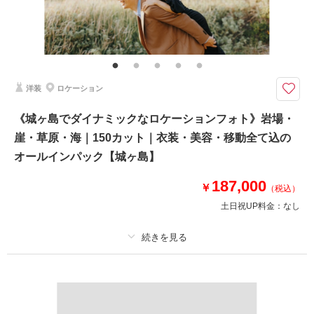
その他含むもの
100カットデータ（納期約3週間/レタッチ済）・ヘアメイク・撮影アテン
ド・アクセサリー類レンタル・ベールレンタル・セミオーダーブーケブーケ
（撮影後記念にお持ち帰り可）
洋装
ロケーション
お二人の大切な記念日、みなさんで一緒に撮影◎徒歩で移動しながら片瀬海
岸周辺のロケ地で撮影【表示価格より追加料金一切なし】
《城ヶ島でダイナミックなロケーションフォト》岩場・
⚫︎片瀬江ノ島周辺ロケーション撮影
崖・草原・海｜150カット｜衣装・美容・移動全て込の
⚫︎データ：約100カット（色味補正等レタッチ済）
⚫︎納期：約3週間
オールインパック【城ヶ島】
⚫︎衣装：国内外からセレクトしたドレスより１着お選びください
⚫︎お花：セミオーダーでお好みのドライフラワーブーケ＆ブートニア作成
187,000
￥
（税込）
（お持ち帰り◎）
土日祝UP料金：
なし
このプランで撮影可能な撮影レポート
撮影日：
2025年1月28日
プラン詳細
撮影場所：
片瀬江ノ島海岸
（神奈川）
撮影料
新婦衣装1着
新郎衣装1着
着付け
ヘアメイク
小物一式