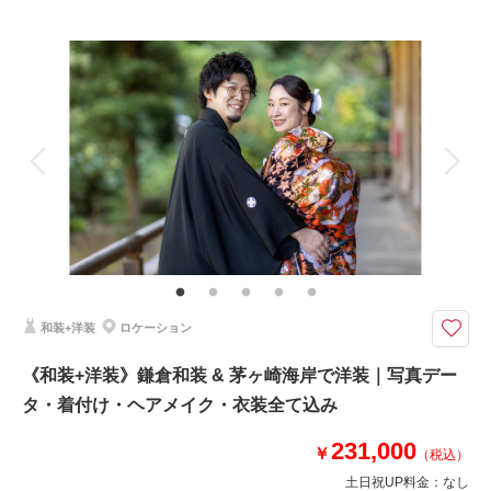
プラン詳細
撮影場所：
海蔵寺 / 妙本寺
（神奈川）
撮影料
新婦衣装1着
新郎衣装1着
着付け
ヘアメイク
小物一式
アルバム
データ 100 カット
台紙付写真
相談予約する
撮影日の空き
衣装追加
会食
挙式
来店・オンライン
を確認する
家族と撮影
家族用衣装レンタル
ペットと撮影
その他含むもの
撮影データ（約100カット）・白無垢or色打掛・紋付袴・ヘアメイク・着付
け・撮影アテンド・撮影小物・和ブーケ・移動費・施設利用料
＜お子様やご友人の参加も大歓迎＞新郎新婦お着物一式〜撮影小物まで全て
和装+洋装
ロケーション
がプランに含まれております。移動はご自身でお願いしております
⚫︎ロケ地：鎌倉・妙本寺
《和装+洋装》鎌倉和装 & 茅ヶ崎海岸で洋装｜写真デー
⚫︎データ：約100カット
タ・着付け・ヘアメイク・衣装全て込み
⚫︎納期：約3週間
⚫︎所要時間：お支度から撮影終了まで3.5-4時間
231,000
⚫︎多少雨天でも撮影可能
￥
（税込）
⚫︎衣装２着目羽織り替え+￥5,500
土日祝UP料金：
なし