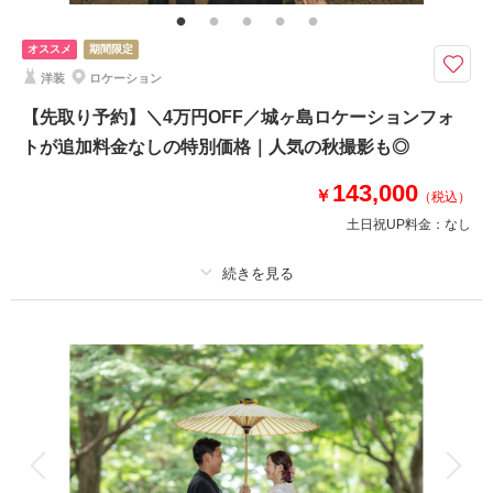
ド・アクセサリー類レンタル・ブーケ＆ブートニアレンタル・ベールレンタ
ル
オススメ
期間限定
8月までのお問い合わせでお得に♩◆ひと月3組までの特別価格 ￥121,000
洋装
ロケーション
→￥110,000
【先取り予約】＼4万円OFF／城ヶ島ロケーションフォ
⚫︎江ノ島周辺ロケーション
トが追加料金なしの特別価格｜人気の秋撮影も◎
⚫︎データ：約100カット（色味補正等レタッチ済）
⚫︎納期：約3週間
143,000
￥
⚫︎衣装：国内外からセレクトしたドレスより１着お選び下さい
（税込）
⚫︎ブーケ・ヘッドアクセサリー類無料レンタル
土日祝UP料金：
なし
このプランで撮影可能な撮影レポート
適用条件：
8月までにご予約の方対象
撮影日：
2024年9月16日
プラン詳細
撮影場所：
片瀬江ノ島海岸
（神奈川）
撮影料
新婦衣装1着
新郎衣装1着
着付け
ヘアメイク
小物一式
アルバム
データ 150 カット
台紙付写真
相談予約する
撮影日の空き
衣装追加
会食
挙式
来店・オンライン
を確認する