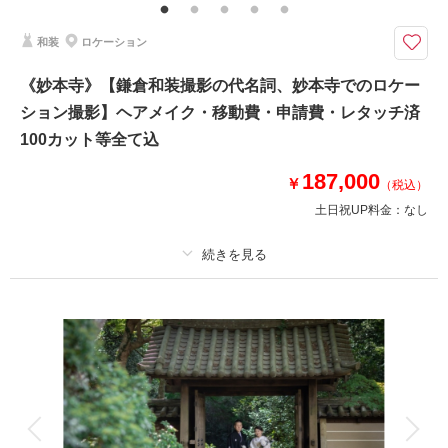
（撮影後記念にお持ち帰り可）
和装
ロケーション
お散歩しながら一緒に撮影ができる// もちろんお二人だけでの撮影も行いま
す
《妙本寺》【鎌倉和装撮影の代名詞、妙本寺でのロケー
⚫︎葉山・三浦エリアロケーション撮影
ション撮影】ヘアメイク・移動費・申請費・レタッチ済
⚫︎データ：約150カット（色味補正等レタッチ済）
⚫︎納期：約3週間
100カット等全て込
⚫︎衣装：国内外からセレクトしたドレスより１着お選びください
⚫︎お花：セミオーダーでお好みのドライフラワーブーケ＆ブートニア作成
187,000
￥
（税込）
（お持ち帰り◎）
土日祝UP料金：
なし
このプランで撮影可能な撮影レポート
撮影日：
2024年11月26日
プラン詳細
撮影場所：
城ヶ島
（神奈川）
撮影料
新婦衣装1着
新郎衣装1着
着付け
ヘアメイク
小物一式
アルバム
データ 100 カット
台紙付写真
衣装追加
会食
挙式
相談予約する
撮影日の空き
来店・オンライン
を確認する
家族と撮影
家族用衣装レンタル
ペットと撮影