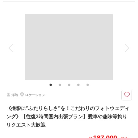
撮影場所：
城ヶ島
（神奈川）
プラン詳細
撮影料
新婦衣装1着
新郎衣装1着
着付け
ヘアメイク
小物一式
アルバム
データ 150 カット
台紙付写真
相談予約する
撮影日の空き
来店・オンライン
を確認する
衣装追加
会食
挙式
家族と撮影
家族用衣装レンタル
ペットと撮影
その他含むもの
撮影データ150カット（納期3週間/レタッチ済）・ヘアメイク・撮影アテン
ド・アクセサリー類レンタル・ベールレンタル・セミオーダードライブーケ
カメラマン車同乗◎現地解散◎ 持込◎ 《ドレス・ヘアメイク・オーダーブ
洋装
ロケーション
ーケ・150カット》表示価格より追加料金一切なし♪
●往復3時間圏内・三浦エリア・ご希望のロケ地にて撮影（要相談）
《撮影に‘’ふたりらしさ‘’を！こだわりのフォトウェディ
●データ:約150カット(色味補正等レタッチ済)
ング》【往復3時間圏内出張プラン】愛車や趣味等拘り
●納期:約3週間
●衣装:ドレス1着レンタル
リクエスト大歓迎
●お花:セミオーダーでお好みのドライフラワーブーケ＆ブートニア作成(お
持ち帰り◎)
187,000