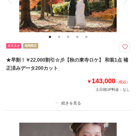
衣装追加
会食
挙式
家族と撮影
家族用衣装レンタル
ペットと撮影
その他含むもの
ロケ地使用料・移動費・新婦髪飾り・アテンドスタッフ・データ補正・ダウ
ンロード納品
お得なサマーキャンペーンです！
オススメ
期間限定
※掲載中の全てのプランで7月～8月の期間、土日祝料金￥0
★早割！￥22,000割引☆彡【秋の東寺ロケ】 和装1点 補
※表記の￥99,000は祇園白川もしくは鴨川プランご利用時の料金となりま
す。
正済みデータ200カット
※雨天予報で異なる月に延期となってもご利用いただけます。
（お客様都合での延期は対象外となります。）
143,000
￥
（税込）
土日祝UP料金：
なし
相談予約する
撮影日の空き
来店・オンライン
を確認する
適用条件：
8月31日までのご成約限定
プラン詳細
撮影料
新婦衣装1着
新郎衣装1着