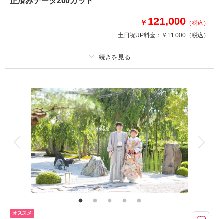
正済みデータ200カット
とっておきのロケ地です。
121,000
￥
（税込）
このプランで撮影可能な撮影レポート
土日祝UP料金：
￥11,000
（税込）
撮影日：
2026年5月9日
撮影場所：
梅宮大社
（京都）
プラン詳細
撮影料
新婦衣装1着
新郎衣装1着
着付け
ヘアメイク
小物一式
相談予約する
撮影日の空き
アルバム
来店・オンライン
データ 200 カット
を確認する
台紙付写真
衣装追加
会食
挙式
家族と撮影
家族用衣装レンタル
ペットと撮影
その他含むもの
ロケ地使用料・移動費・新婦髪飾り・アテンドスタッフ・データ補正・ダウ
ンロード納品
梅宮大社の広大な庭園と趣きある和室で撮影できる充実のプランです。
オススメ