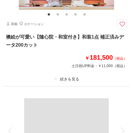
新婦髪飾り・アテンドスタッフ・データ補正・ダウンロード納品
和装姿のフォーマルな1枚をアトリエで。ソロフォトも大歓迎！
白無垢・色打掛お好きな方をお選びください。
和装
ロケーション
※全身のフォーマルな立ち姿で1ポーズ撮影いたします。
※追加撮影1ポーズ￥5,500（2ポーズまで追加可）
襖絵が可愛い【隨心院・和室付き】和装1点 補正済みデ
※綿帽子をご希望の場合は別途￥5,500
ータ200カット
※お得な50カット撮影プラン（￥46,500）もございます。
181,500
￥
（税込）
このプランで撮影可能な撮影レポート
土日祝UP料金：
￥11,000
（税込）
撮影日：
2025年9月18日
撮影場所：
ストーリーテラー京都サロン
（京
都）
プラン詳細
撮影料
新婦衣装1着
新郎衣装1着
着付け
ヘアメイク
小物一式
相談予約する
撮影日の空き
来店・オンライン
を確認する
アルバム
データ 200 カット
台紙付写真
衣装追加
会食
挙式