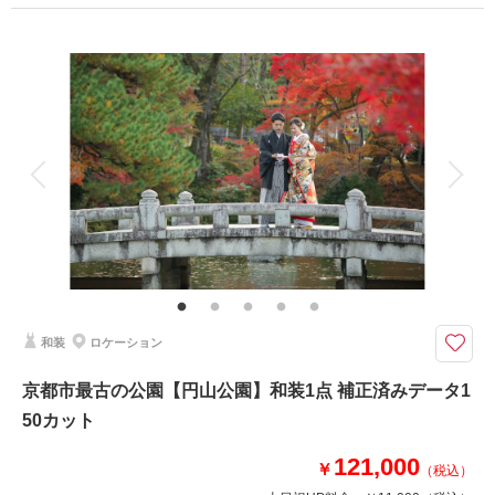
プラン詳細
撮影料
新婦衣装1着
新郎衣装1着
着付け
ヘアメイク
小物一式
アルバム
データ 150 カット
台紙付写真
衣装追加
会食
挙式
家族と撮影
家族用衣装レンタル
ペットと撮影
その他含むもの
ロケ地使用料・移動費・アテンドスタッフ・データ補正・ダウンロード納品
オールシーズンとても絵になる景観が◎
蹴上インクラインもしくは鴨川のどちらかお好きな方で撮影させていただき
和装
ロケーション
ます。
※桜シーズンの蹴上インクラインは早朝5:30入り(早朝料別途49,500円)のみ
京都市最古の公園【円山公園】和装1点 補正済みデータ1
対応
50カット
※お衣装は提携衣装店をご利用ください(衣装代はプラン料金に含む)
121,000
￥
（税込）
相談予約する
撮影日の空き