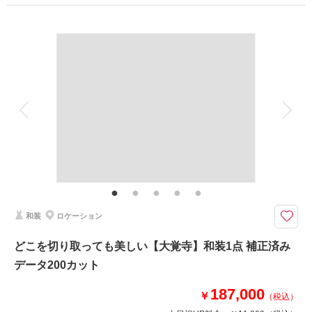
プラン詳細
相談予約する
撮影日の空き
撮影料
新婦衣装1着
新郎衣装1着
来店・オンライン
を確認する
着付け
ヘアメイク
小物一式
アルバム
データ 200 カット
台紙付写真
衣装追加
会食
挙式
家族と撮影
家族用衣装レンタル
ペットと撮影
その他含むもの
ロケ地使用料・移動費・新婦髪飾り・アテンドスタッフ・データ補正・ダウ
ンロード納品
室内にも撮影スポット多数◎
和装
ロケーション
屋外だけでなく和室・回廊などでもたくさん撮影できます。
雨天延期出来ないお客様にも選ばれています。
どこを切り取っても美しい【大覚寺】和装1点 補正済み
本堂や客殿、山門などは京都市指定有形文化財。
データ200カット
境内には約４０本の桜が！
京都の隠れた名所です。
187,000
￥
（税込）