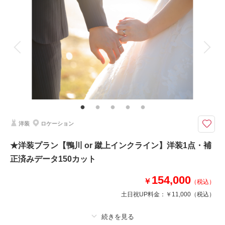
着付け
ヘアメイク
小物一式
相談予約する
撮影日の空き
アルバム
データ 150 カット
台紙付写真
来店・オンライン
を確認する
衣装追加
会食
挙式
家族と撮影
家族用衣装レンタル
ペットと撮影
その他含むもの
ロケ地使用料・移動費・アテンドスタッフ・データ補正・ダウンロード納品
国の重要文化財にも指定されたレンガ造りの洋館で特別な撮影を
ルネサンス様式の建物やレトロな赤の絨毯にアンティークの窓など洋館なら
洋装
ロケーション
では映画のワンシーンのようなロケーションを楽しめます。
※土日祝不可
★洋装プラン【鴨川 or 蹴上インクライン】洋装1点・補
※お衣装は提携衣装店をご利用ください(衣装代はプラン料金に含む)
正済みデータ150カット
154,000
￥
相談予約する
撮影日の空き
（税込）
来店・オンライン
を確認する
土日祝UP料金：
￥11,000
（税込）