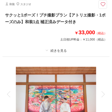
五重塔を背景に迫力ある京都ならではの写真を！
和装
スタジオ
京都といえば！の東寺は全ての季節で圧巻の美しさです。
背景のバリエーションもとっても豊富で特に五重塔は撮影マスト！
サクッと1ポーズ！プチ撮影プラン【アトリエ撮影・1ポ
広い敷地なので桜などのハイシーズンでもゆっくり撮影が可能です。
ーズのみ】和装1点 補正済みデータ付き
スタッフも大好きなロケ地・・・！
33,000
￥
（税込）
このプランで撮影可能な撮影レポート
土日祝UP料金：
￥11,000
（税込）
撮影日：
2025年11月30日
撮影場所：
東寺
（京都）
プラン詳細
撮影料
新婦衣装1着
新郎衣装1着
着付け
ヘアメイク
小物一式
相談予約する
撮影日の空き
来店・オンライン
を確認する
アルバム
データ 1 カット
台紙付写真
衣装追加
会食
挙式
家族と撮影
家族用衣装レンタル
ペットと撮影
その他含むもの