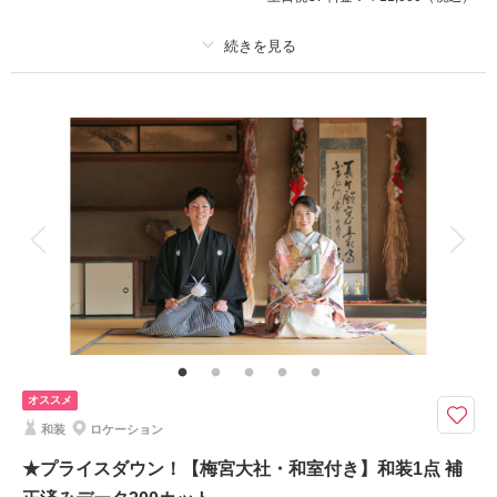
撮影日：
2026年5月17日
撮影場所：
ストーリーテラー 京都サロン
（京
都）
プラン詳細
撮影料
新婦衣装1着
新郎衣装1着
相談予約する
撮影日の空き
着付け
ヘアメイク
小物一式
来店・オンライン
を確認する
アルバム
データ 150 カット
台紙付写真
衣装追加
会食
挙式
家族と撮影
家族用衣装レンタル
ペットと撮影
その他含むもの
ロケ地使用料・移動費・新婦髪飾り・アテンドスタッフ・データ補正・ダウ
ンロード納品
梅宮大社の庭園を満喫できる贅沢なプランです。
オススメ
どの季節も美しい庭園は和装にぴったり。
和装
ロケーション
ゆったりお散歩しながら沢山のお写真を残せます◎
橋や茅葺など背景バリエーションがとても多く、観光客が少ないのも嬉しい
★プライスダウン！【梅宮大社・和室付き】和装1点 補
ポイント。