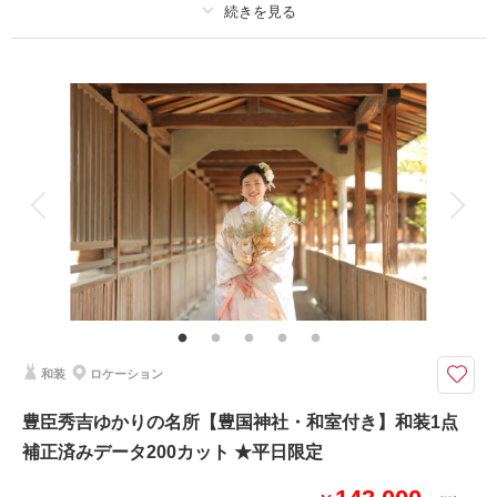
撮影日：
2025年12月15日
撮影場所：
プラン詳細
祇園白川
（京都）
撮影料
新婦衣装2着
新郎衣装1着
着付け
ヘアメイク
小物一式
アルバム
データ 220 カット
台紙付写真
相談予約する
撮影日の空き
衣装追加
会食
挙式
来店・オンライン
を確認する
家族と撮影
家族用衣装レンタル
ペットと撮影
その他含むもの
ロケ地使用料・移動費・新婦髪飾り・アテンドスタッフ・データ補正・ダウ
ンロード納品
2着で撮影できるコスパ◎なプラン
和装
ロケーション
色打掛でのロケ出発前に白無垢姿をアトリエで約20カット撮影します。
梅宮大社では広い庭園と境内で撮影できます。
豊臣秀吉ゆかりの名所【豊国神社・和室付き】和装1点
※和室手配ご希望：別途￥11,000
補正済みデータ200カット ★平日限定
※綿帽子撮影ご希望：別途￥5,500（アトリエ撮影のみ）
※衣裳逆も可、但し綿帽子撮影はアトリエ撮影のみ