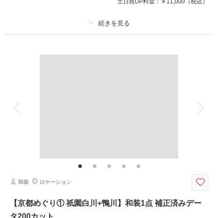
土日祝UP料金：
￥11,000
（税込）
このプランで撮影可能な撮影レポート
撮影日：
2025年4月4日
撮影場所：
立本寺
（京都）
プラン詳細
撮影料
新婦衣装1着
新郎衣装1着
着付け
ヘアメイク
小物一式
相談予約する
撮影日の空き
アルバム
データ 200 カット
台紙付写真
来店・オンライン
を確認する
衣装追加
会食
挙式
家族と撮影
家族用衣装レンタル
ペットと撮影
その他含むもの
ロケ地使用料・移動費・新婦髪飾り・アテンドスタッフ・データ補正・ダウ
ンロード納品
回廊・竹林・庭園など格式高い寺院で静寂に包まれて
和装
ロケーション
観月台や村雨の廊下（回廊）など、格式高いお寺の静寂に包まれた優美な雰
囲気を楽しめます。お庭も四季折々のロケーションが美しく竹林や池周辺で
【京都めぐり① 祇園白川+鴨川】和装1点 補正済みデー
撮影可。
タ200カット
桜シーズンが美しいですが新緑もとっても素敵です！