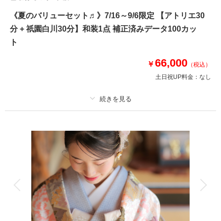
《夏のバリューセット♬》7/16～9/6限定 【アトリエ30
分 + 祇園白川30分】和装1点 補正済みデータ100カッ
ト
66,000
￥
（税込）
土日祝UP料金：
なし
適用条件：
7/16～9/6の撮影限定
プラン詳細
撮影料
新婦衣装1着
新郎衣装1着
着付け
ヘアメイク
小物一式
アルバム
データ 100 カット
台紙付写真
衣装追加
会食
挙式
家族と撮影
家族用衣装レンタル
ペットと撮影
その他含むもの