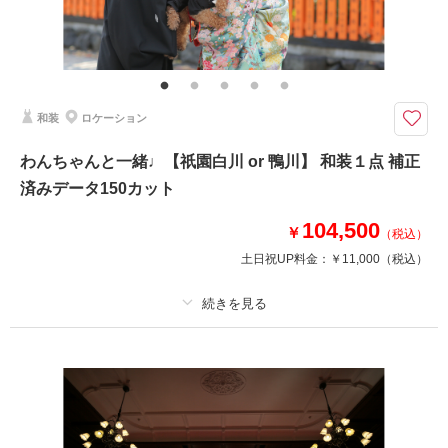
その他含むもの
ロケ地使用料・移動費・新婦髪飾り・アテンドスタッフ・データ補正・ダウ
ンロード納品
「祇園白川」と「神泉苑」の2か所をめぐる充実プラン♪
和装
ロケーション
祇園白川の後、神泉苑へ移動して撮影します。
朱色の太鼓橋は季節によって背景の色が変わります。
わんちゃんと一緒♩【祇園白川 or 鴨川】 和装１点 補正
済みデータ150カット
このプランで撮影可能な撮影レポート
104,500
￥
（税込）
撮影日：
2026年4月16日
土日祝UP料金：
￥11,000
（税込）
撮影場所：
祇園白川+神泉苑
（京都）
プラン詳細
相談予約する
撮影日の空き
撮影料
新婦衣装1着
新郎衣装1着
来店・オンライン
を確認する
着付け
ヘアメイク
小物一式
アルバム
データ 150 カット
台紙付写真