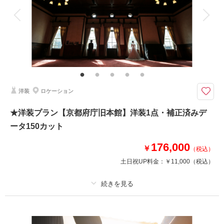
衣装追加
会食
挙式
家族と撮影
家族用衣装レンタル
ペットと撮影
その他含むもの
ロケ地使用料・移動費・新婦髪飾り・アテンドスタッフ・データ補正・ダウ
ンロード納品
大切なペットと一緒に祇園白川もしくは鴨川で撮影できます◎
洋装
ロケーション
・祇園白川もしくは鴨川からお選びください。
・お世話係さん1名のご同行をお願いします。
★洋装プラン【京都府庁旧本館】洋装1点・補正済みデ
・ペットへの負担を考慮し現地集合がおすすめです。
ータ150カット
・タクシーに同乗される場合はケージが必要です。
・事前にペットの種類をお知らせください。
176,000
￥
（税込）
土日祝UP料金：
￥11,000
（税込）
このプランで撮影可能な撮影レポート
撮影日：
2026年6月28日
撮影場所：
祇園白川
（京都）
プラン詳細
撮影料
新婦衣装1着
新郎衣装1着