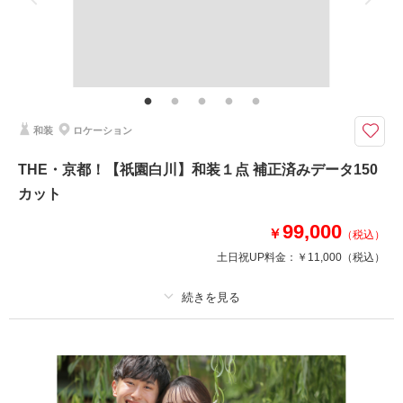
家族と撮影
家族用衣装レンタル
ペットと撮影
その他含むもの
ロケ地使用料・移動費・新婦髪飾り・アテンドスタッフ・データ補正・ダウ
ンロード納品
貸切で叶える神秘的な水族館ロケ☆彡
和装
ロケーション
◎和装の場合は税込￥308,000でご利用いただけます◎
・早朝6：00にご来店いただくスケジュールです。
THE・京都！【祇園白川】和装１点 補正済みデータ150
・事前に申請した3～4エリア限定の撮影となります。
カット
・同行者は4名までとさせていただきます。※事前申請必須
・こちらのプランは雨天決行です。
99,000
￥
（税込）
土日祝UP料金：
￥11,000
（税込）
相談予約する
撮影日の空き
来店・オンライン
を確認する
プラン詳細
撮影料
新婦衣装1着
新郎衣装1着
着付け
ヘアメイク
小物一式