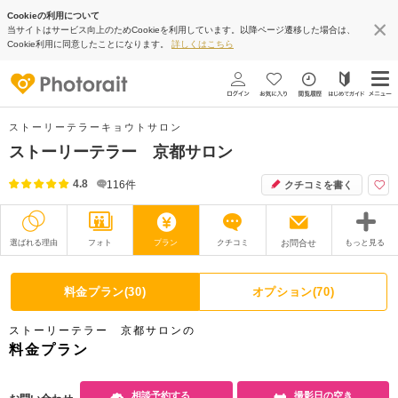
Cookieの利用について
当サイトはサービス向上のためCookieを利用しています。以降ページ遷移した場合は、
Cookie利用に同意したことになります。
詳しくはこちら
ストーリーテラーキョウトサロン
ストーリーテラー 京都サロン
4.8
116
件
クチコミを書く
選ばれる理由
フォト
プラン
クチコミ
お問合せ
もっと見る
撮影レポート
フォトグラファー
料金プラン(30)
オプション(70)
衣装
ムービー
ストーリーテラー 京都サロンの
オプション
ブログ
料金プラン
アクセス/TEL
スタジオトップ
相談予約する
撮影日の空き