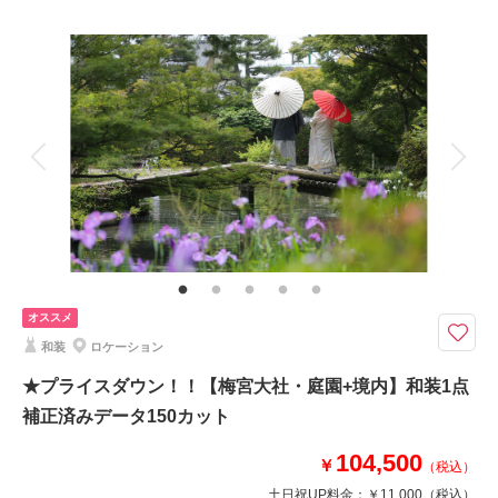
プラン詳細
撮影料
新婦衣装1着
新郎衣装1着
着付け
ヘアメイク
小物一式
アルバム
データ 50 カット
台紙付写真
衣装追加
会食
挙式
家族と撮影
家族用衣装レンタル
ペットと撮影
その他含むもの
新婦髪飾り・アテンドスタッフ・データ補正・ダウンロード納品
コストを抑えて和装写真！ソロフォトも大歓迎！
気軽に撮影したいお客様にぴったりのライトプラン。
オススメ
白無垢・色打掛どちらでもOKです☆彡
和装
ロケーション
スタンダードな全身のお写真からソロなど、50カット以上を納品！
雨天でも撮影可◎晴れていればサロンの暖簾前でも撮影いたします。
★プライスダウン！！【梅宮大社・庭園+境内】和装1点
※綿帽子をご希望の場合は別途￥5,500
補正済みデータ150カット
104,500
￥
（税込）
このプランで撮影可能な撮影レポート
土日祝UP料金：
￥11,000
（税込）