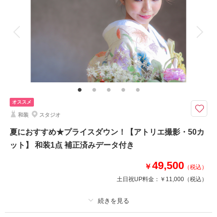
着付け
ヘアメイク
小物一式
アルバム
データ 200 カット
台紙付写真
衣装追加
会食
挙式
家族と撮影
家族用衣装レンタル
ペットと撮影
その他含むもの
ロケ地使用料・移動費・新婦髪飾り・アテンドスタッフ・データ補正・ダウ
ンロード納品
オススメ
予約が埋まるのが早い東寺ロケ、￥22,000割引の早い者勝ちプランです！
和装
スタジオ
早期ご予約の特別プライス！
※8/31までにご成約・9/20～12/20までの撮影限定
夏におすすめ★プライスダウン！【アトリエ撮影・50カ
※土日祝でも料金は変わりません。
ット】 和装1点 補正済みデータ付き
※雨天予報で日程が変更になった場合もこちらの価格でご利用いただけま
す。
49,500
￥
（お客様都合での延期は対象外となります。）
（税込）
土日祝UP料金：
￥11,000
（税込）
相談予約する
撮影日の空き
来店・オンライン
を確認する