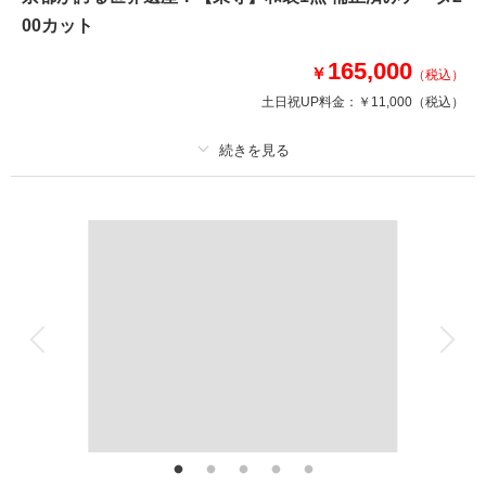
す。
00カット
様々な撮影スポットが近い範囲に点在しているのも嬉しい◎
※豊国神社ロケは平日限定となります。
165,000
￥
（税込）
土日祝UP料金：
￥11,000
（税込）
このプランで撮影可能な撮影レポート
撮影日：
2025年3月6日
撮影場所：
豊国神社
（京都）
プラン詳細
撮影料
新婦衣装1着
新郎衣装1着
着付け
ヘアメイク
小物一式
相談予約する
撮影日の空き
アルバム
データ 200 カット
台紙付写真
来店・オンライン
を確認する
衣装追加
会食
挙式
家族と撮影
家族用衣装レンタル
ペットと撮影
その他含むもの
ロケ地使用料・移動費・新婦髪飾り・アテンドスタッフ・データ補正・ダウ
ンロード納品