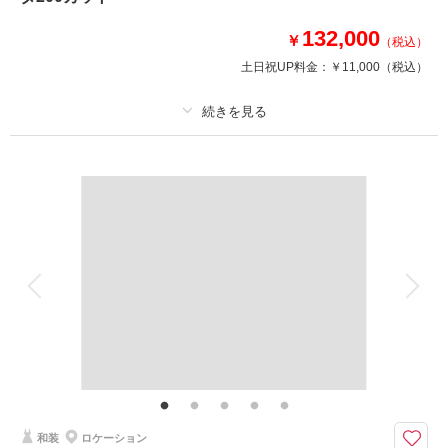
スタッフも大好きなロケ地♪
132,000
￥
（税込）
土日祝UP料金：
￥11,000
（税込）
このプランで撮影可能な撮影レポート
撮影日：
2026年7月15日
撮影場所：
大覚寺
（京都）
プラン詳細
撮影料
新婦衣装1着
新郎衣装1着
着付け
ヘアメイク
小物一式
相談予約する
撮影日の空き
アルバム
データ 200 カット
台紙付写真
来店・オンライン
を確認する
衣装追加
会食
挙式
家族と撮影
家族用衣装レンタル
ペットと撮影
その他含むもの
ロケ地使用料・移動費・新婦髪飾り・アテンドスタッフ・データ補正・ダウ
ンロード納品
祇園白川と鴨川をめぐる充実の2か所プラン
和装
ロケーション