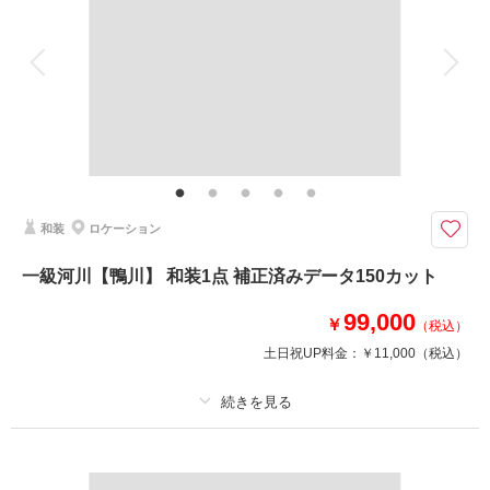
来店・オンライン
を確認する
アルバム
データ 200 カット
台紙付写真
衣装追加
会食
挙式
家族と撮影
家族用衣装レンタル
ペットと撮影
その他含むもの
ロケ地使用料・移動費・新婦髪飾り・アテンドスタッフ・データ補正・ダウ
ンロード納品
石段の散り落ち葉が有名。境内だけでなく回廊での撮影も楽しめます
和装
ロケーション
京都の玄関口である山科の寺院。
回廊ではお正座ショットも撮影可◎
一級河川【鴨川】 和装1点 補正済みデータ150カット
紅葉スポットで人気ですが、春～初夏の新緑などオールシーズン美しいロケ
地です。
99,000
￥
（税込）
※紅葉シーズンは観光のお客様で混雑している場合がございます。予めご了
承くださいませ。
土日祝UP料金：
￥11,000
（税込）
このプランで撮影可能な撮影レポート
プラン詳細
撮影日：
2025年11月28日
撮影場所：
毘沙門堂
（京都）
撮影料
新婦衣装1着
新郎衣装1着