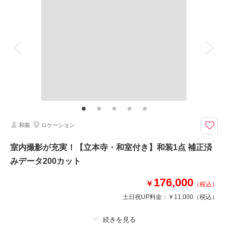
着付け
ヘアメイク
小物一式
アルバム
データ 150 カット
台紙付写真
衣装追加
会食
挙式
相談予約する
撮影日の空き
家族と撮影
来店・オンライン
家族用衣装レンタル
を確認する
ペットと撮影
その他含むもの
ロケ地使用料・移動費・新婦髪飾り・アテンドスタッフ・データ補正・ダウ
ンロード納品
ペットとの撮影にも◎京都で愛される歴史ある河川です。
和装
ロケーション
自然豊かな鴨川沿いでのお得な撮影プラン。
撮影グッズがたくさんある方やペットとの撮影にも！
室内撮影が充実！【立本寺・和室付き】和装1点 補正済
みデータ200カット
このプランで撮影可能な撮影レポート
176,000
￥
（税込）
撮影日：
2024年12月14日
土日祝UP料金：
￥11,000
（税込）
撮影場所：
鴨川
（京都）