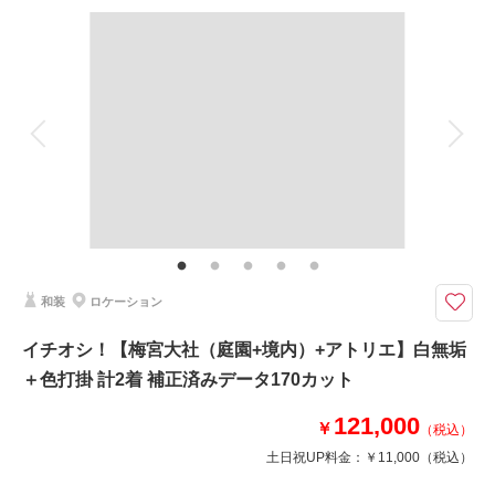
撮影料
新婦衣装2着
新郎衣装1着
相談予約する
撮影日の空き
着付け
来店・オンライン
ヘアメイク
を確認する
小物一式
アルバム
データ 170 カット
台紙付写真
衣装追加
会食
挙式
家族と撮影
家族用衣装レンタル
ペットと撮影
その他含むもの
ロケ地使用料・移動費・新婦髪飾り・アテンドスタッフ・データ補正・ダウ
ンロード納品
ご旅行中でも大歓迎♩午後からはゆったり京都観光を楽しんでください。
和装
ロケーション
色打掛でのロケ出発前に白無垢姿をアトリエで約20カット撮影します。
手軽にどちらも撮影したいお客様へのライトプラン、13時終了予定です♪
イチオシ！【梅宮大社（庭園+境内）+アトリエ】白無垢
※綿帽子をご希望の場合は別途￥5,500（アトリエ撮影のみ）
＋色打掛 計2着 補正済みデータ170カット
※衣裳逆も可、但し綿帽子撮影はアトリエ撮影のみ
121,000
￥
（税込）
土日祝UP料金：
￥11,000
（税込）
このプランで撮影可能な撮影レポート