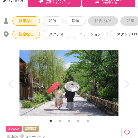
お問い合わせ
来店・オンライン
を確認する
こだわりポイント
指定なし
和装
洋装
和装+洋装
私服
指定なし
スタジオ
ロケーション
スタジオ+
事前来店なしで撮影
歴史的建造物での撮影
ペットと撮影
豊富な色打掛・着物
人気スポットでの撮影
女性フォトグラファー
世界遺産での撮影
スタジオでの撮影
庭園での撮影
ソロウエディング
オススメ
期間限定
家族・友人と撮影
ウェルカムボードの作成
和装
ロケーション