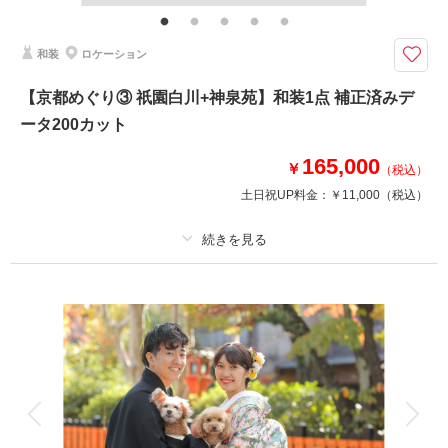
ンロード納品
「祇園白川」と「円山公園」の2か所をめぐる充実のプラン♬
和装
ロケーション
祇園では京都らしいお写真を、円山公園では正座の写真も◎
※撮影20日前までのお申し込み要。
【京都めぐり③ 祇園白川+神泉苑】和装1点 補正済みデ
ータ200カット
このプランで撮影可能な撮影レポート
165,000
￥
（税込）
撮影日：
2026年3月2日
土日祝UP料金：
￥11,000
（税込）
撮影場所：
祇園白川・円山公園
（京都）
プラン詳細
相談予約する
撮影日の空き
撮影料
新婦衣装1着
新郎衣装1着
来店・オンライン
を確認する
着付け
ヘアメイク
小物一式
アルバム
データ 200 カット
台紙付写真
衣装追加
会食
挙式
家族と撮影
家族用衣装レンタル
ペットと撮影