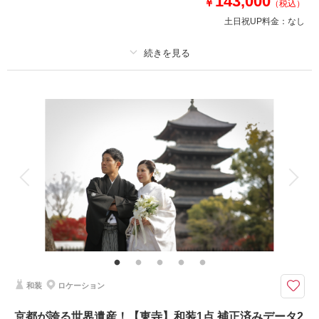
143,000
￥
（税込）
土日祝UP料金：
なし
相談予約する
撮影日の空き
来店・オンライン
を確認する
プラン詳細
撮影料
新婦衣装1着
新郎衣装1着
着付け
ヘアメイク
小物一式
アルバム
データ 200 カット
台紙付写真
衣装追加
会食
挙式
家族と撮影
家族用衣装レンタル
ペットと撮影
その他含むもの
ロケ地使用料・移動費・新婦髪飾り・アテンドスタッフ・データ補正・ダウ
ンロード納品
国宝三唐門の1つ「唐門」がお出迎え
和装
ロケーション
豊国神社は豊臣秀吉を祭神としてお祀りしている神社です。
静かで落ち着いた雰囲気の中、境内と和室での撮影をお楽しみいただけま
京都が誇る世界遺産！【東寺】和装1点 補正済みデータ2