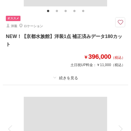
ンロード納品
竹林・庭園・和室など圓光寺ならではの美しさを。
オススメ
徳川家康ゆかりのお寺。和室から眺める絵画のような池泉回遊式日本庭園が
洋装
ロケーション
有名です。
竹林や美しい庭園で充実したお写真を多数お撮りいただけます。
NEW！【京都水族館】洋装1点 補正済みデータ180カッ
※撮影スタートが16：00頃の予定です。
ト
※桜・紅葉の時期は撮影不可、詳しくはお問い合わせ下さい。
396,000
￥
（税込）
このプランで撮影可能な撮影レポート
土日祝UP料金：
￥11,000
（税込）
撮影日：
2025年8月18日
撮影場所：
圓光寺
（京都）
プラン詳細
撮影料
新婦衣装1着
新郎衣装1着
着付け
ヘアメイク
小物一式
相談予約する
撮影日の空き
アルバム
来店・オンライン
データ 180 カット
を確認する
台紙付写真
衣装追加
会食
挙式