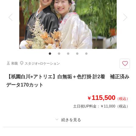
アルバム
データ 150 カット
台紙付写真
衣装追加
会食
挙式
家族と撮影
家族用衣装レンタル
ペットと撮影
その他含むもの
ロケ地使用料・移動費・新婦髪飾り・アテンドスタッフ・データ補正・ダウ
ンロード納品
充実の和装ロケ！京都で叶えるライトプラン
和装
スタジオ+ロケーション
美しく情緒ある街並み。
伝統的建造物群保存地区にも指定されており、京都ならではの歴史に触れな
【祇園白川+アトリエ】白無垢＋色打掛 計2着 補正済み
がらの撮影をお楽しみいただけます。京都旅行のついでに撮影も◎！
データ170カット
115,500
このプランで撮影可能な撮影レポート
￥
（税込）
土日祝UP料金：
￥11,000
（税込）
撮影日：
2026年3月29日
撮影場所：
祇園白川
（京都）
プラン詳細