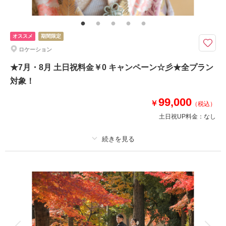
ロケ地使用料・移動費・新婦髪飾り・アテンドスタッフ・データ補正・ダウ
ンロード納品
オススメ
期間限定
★★夏の暑さを考慮した負担の少ないロケプランです★★
ロケーション
夏だけの特別価格！短い時間で祇園満喫♪
※土日祝でも料金は変わりません。
★7月・8月 土日祝料金￥0 キャンペーン☆彡★全プラン
※綿帽子をご希望の場合は別途￥5,500（アトリエ撮影のみ）
対象！
※雨天予報で日程が変更になった場合もこちらの価格でご利用いただけま
す。
99,000
￥
（お客様都合での延期は対象外となります。）
（税込）
土日祝UP料金：
なし
このプランで撮影可能な撮影レポート
適用条件：
7月・8月の撮影限定
撮影日：
2026年6月6日
撮影場所：
祇園白川
（京都）
プラン詳細
撮影料
新婦衣装1着
新郎衣装1着
着付け
ヘアメイク
小物一式
アルバム
データ 150 カット
台紙付写真
相談予約する
撮影日の空き
来店・オンライン
を確認する