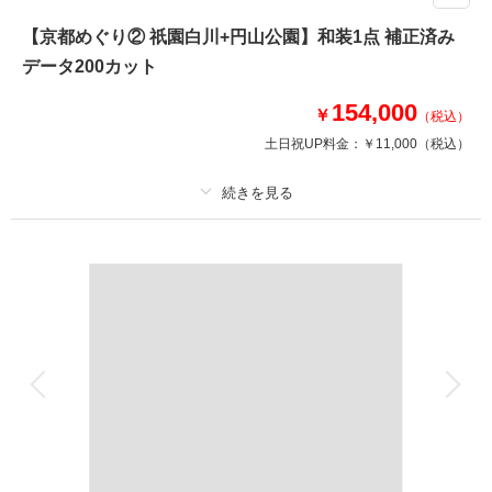
風情ある街並みを背景に祇園白川で撮影後、鴨川では正座の写真などもお撮
りできます。
【京都めぐり② 祇園白川+円山公園】和装1点 補正済み
わんちゃんとの撮影にも◎
データ200カット
154,000
このプランで撮影可能な撮影レポート
￥
（税込）
土日祝UP料金：
￥11,000
（税込）
撮影日：
2023年10月21日
撮影場所：
祇園白川・鴨川
（京都）
プラン詳細
撮影料
新婦衣装1着
新郎衣装1着
相談予約する
撮影日の空き
着付け
来店・オンライン
ヘアメイク
を確認する
小物一式
アルバム
データ 200 カット
台紙付写真
衣装追加
会食
挙式
家族と撮影
家族用衣装レンタル
ペットと撮影
その他含むもの
ロケ地使用料・移動費・新婦髪飾り・アテンドスタッフ・データ補正・ダウ