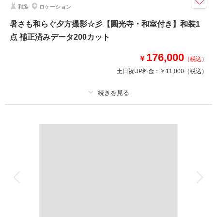
神社に隣接する広い庭園には橋のかかる大きな池や茅葺のお茶室があり、趣
和装
ロケーション
きある風情が魅力的。
和室では人気の正座ショットなどが撮れるので「お庭も和室もどちらも撮り
暑さも和らぐ夕方撮影☆彡【圓光寺・和室付き】和装1
たい！」というおふたりに◎
点 補正済みデータ200カット
176,000
￥
（税込）
このプランで撮影可能な撮影レポート
土日祝UP料金：
￥11,000
（税込）
撮影日：
2026年5月30日
撮影場所：
梅宮大社
（京都）
プラン詳細
撮影料
新婦衣装1着
新郎衣装1着
相談予約する
撮影日の空き
着付け
ヘアメイク
小物一式
来店・オンライン
を確認する
アルバム
データ 200 カット
台紙付写真
衣装追加
会食
挙式
家族と撮影
家族用衣装レンタル
ペットと撮影
その他含むもの
ロケ地使用料・移動費・新婦髪飾り・アテンドスタッフ・データ補正・ダウ