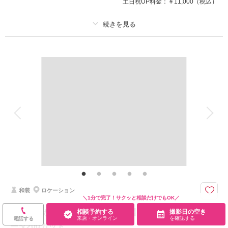
土日祝UP料金：
￥11,000
（税込）
来店・オンライン
を確認する
プラン詳細
撮影料
新婦衣装1着
新郎衣装1着
着付け
ヘアメイク
小物一式
アルバム
データ 150 カット
台紙付写真
衣装追加
会食
挙式
家族と撮影
家族用衣装レンタル
ペットと撮影
その他含むもの
ロケ地使用料・移動費・新婦髪飾り・アテンドスタッフ・データ補正・ダウ
ンロード納品
歴史ある公園でお散歩しながら楽しく撮影できます。
和装
ロケーション
円山公園は八坂神社に隣接した自然豊かな公園です。
＼1分で完了！サクッと相談だけでもOK／
ワンちゃんとの撮影も◎
相談予約する
撮影日の空き
森の撮影が叶う【京都府立植物園】和装1点 補正済みデ
桜・紅葉・新緑など様々な景色を楽しむことができます。
来店・オンライン
を確認する
電話する
ータ200カット
※撮影20日前までにお申し込みが必要です。