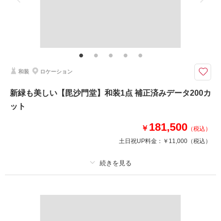
家族と撮影
家族用衣装レンタル
ペットと撮影
その他含むもの
ロケ地使用料・移動費・新婦髪飾り・アテンドスタッフ・データ補正・ダウ
ンロード納品
平安時代の歌人・小野小町ゆかりあるお寺で優美にしっとりと
和装
ロケーション
平安時代の歌人・小野小町ゆかりあるお寺。お寺と現代アートが融合された
華やかなピンクの襖絵には小野小町の生涯が描かれており、近年フォトスポ
新緑も美しい【毘沙門堂】和装1点 補正済みデータ200カ
ットとしても有名。
ット
庭園は梅や新緑、紅葉などオールシーズン撮影◎
181,500
￥
（税込）
このプランで撮影可能な撮影レポート
土日祝UP料金：
￥11,000
（税込）
撮影日：
2025年12月19日
撮影場所：
随心院
（京都）
プラン詳細
撮影料
新婦衣装1着
新郎衣装1着
着付け
ヘアメイク
小物一式
相談予約する
撮影日の空き