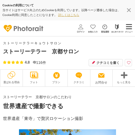
Cookieの利用について
当サイトはサービス向上のためCookieを利用しています。以降ページ遷移した場合は、
Cookie利用に同意したことになります。
詳しくはこちら
ストーリーテラーキョウトサロン
ストーリーテラー 京都サロン
4.8
116
件
クチコミを書く
選ばれる理由
フォト
プラン
クチコミ
お問合せ
もっと見る
撮影レポート
フォトグラファー
ストーリーテラー 京都サロンのこだわり
世界遺産で撮影できる
衣装
ムービー
オプション
ブログ
世界遺産「東寺」で贅沢ロケーション撮影
アクセス/TEL
スタジオトップ