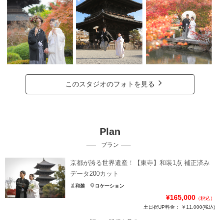
このスタジオのフォトを見る
Plan
プラン
京都が誇る世界遺産！【東寺】和装1点 補正済み
データ200カット
和装
ロケーション
¥165,000
（税込）
土日祝UP料金：
￥11,000
(税込)