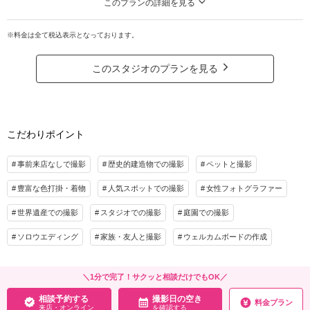
このプランの詳細を見る
五重塔を背景に迫力ある京都ならではの写真を！
※料金は全て税込表示となっております。
京都といえば！の東寺は全ての季節で圧巻の美しさです。
背景のバリエーションもとっても豊富で特に五重塔は撮影マスト！
広い敷地なので桜などのハイシーズンでもゆっくり撮影が可能です。
このスタジオのプランを見る
スタッフも大好きなロケ地・・・！
プラン詳細
撮影料
新婦衣装1着
新郎衣装1着
こだわりポイント
着付け
ヘアメイク
小物一式
事前来店なしで撮影
歴史的建造物での撮影
ペットと撮影
アルバム
データ 200カット
台紙付写真
衣装追加
会食
挙式
豊富な色打掛・着物
人気スポットでの撮影
女性フォトグラファー
家族と撮影
家族用衣装レンタル
ペットと撮影
世界遺産での撮影
スタジオでの撮影
庭園での撮影
その他含むもの
ソロウエディング
家族・友人と撮影
ウェルカムボードの作成
ロケ地使用料・移動費・新婦髪飾り・アテンドスタッフ・データ補正・ダウンロード
納品
＼1分で完了！サクッと相談だけでもOK／
相談予約する
撮影日の空き
来店・オンライン
を確認する
相談予約する
撮影日の空き
料金プラン
来店・オンライン
を確認する