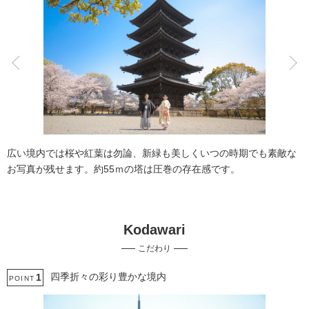
こだわりポイント
事前来店なしで撮影
歴史的建造物での撮影
広い境内では桜や紅葉は勿論、新緑も美しくいつの時期でも素敵な
お写真が残せます。約55ｍの塔は圧巻の存在感です。
Kodawari
ペットと撮影
豊富な色打掛・着物
こだわり
人気スポットでの撮影
女性フォトグラファー
世界遺産での撮影
四季折々の彩り豊かな境内
1
POINT
スタジオでの撮影
庭園での撮影
ソロウエディング
家族・友人と撮影
ウェルカムボードの作成