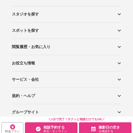
スタジオを探す
スポットを探す
エリアから探す
こだわりから探す
NEW PHOTO STYLE
プランから探す
フォトタイプ診断
フォトグラファーから探す
国内リゾートから探す
閲覧履歴・お気に入り
ロケーションから探す
スタジオから探す
お役立ち情報
閲覧スタジオ
お気に入り
サービス・会社
Wedding Photo マガジン
はじめてガイド
規約・ヘルプ
Photoraitとは
スタジオの掲載について
お問い合わせ
運営会社
サイトマップ
グループサイト
プライバシーポリシー
利用規約
ヘルプ
＼1分で完了！サクッと相談だけでもOK／
相談予約する
撮影日の空き
Wedding Park
Wedding Park 海外
Ringraph
来店・オンライン
を確認する
料金プラン