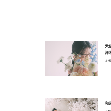
天
洋
洋
撮
スタ
小物
和
プラ