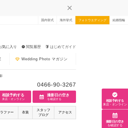
国内挙式
海外挙式
フォトウエディング
結婚指輪
お気に入り
閲覧履歴
はじめてガイド
E
Wedding Photo マガジン
影
0466-90-3267
相談予約する
撮影日の空き
来店・オンライン
を確認する
相談予約する
来店・オンライン
スタッフ
ラファー
衣装
アクセス
ブログ
撮影日の空き
を確認する