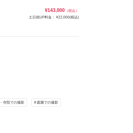
¥143,000
（税込）
土日祝UP料金：
¥22,000
(税込)
け
ヘアメイク
写真
衣装追加
レンタル
ペットと撮影
け
ヘアメイク
写真
衣装追加
レンタル
ペットと撮影
・寺院での撮影
庭園での撮影
資料請求
認する
資料請求
認する