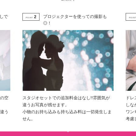
しで
プロジェクターを使っての撮影も
2
POINT
POIN
◎！
の空
スタジオセットでの追加料金はなし!!雰囲気が
ドレ
違うお写真が残せます。
しな
違う
小物のお持ち込みも持ち込み料は一切発生しま
ワン
せん。
考慮