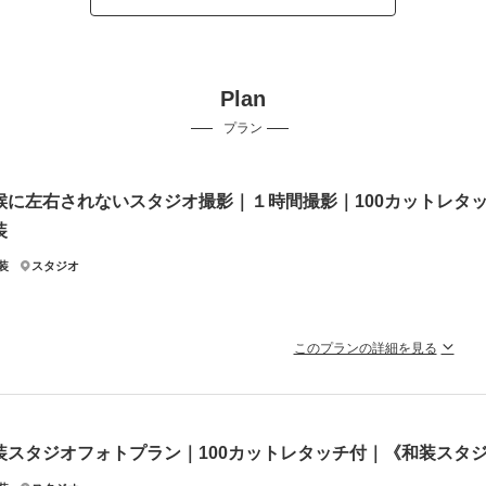
Plan
プラン
候に左右されないスタジオ撮影｜１時間撮影｜100カットレタッチ
装
装
スタジオ
このプランの詳細を見る
影スポットが豊富なスタジオ！ 追加料金なく、プロジェクターフォト
ジオセットでの追加料金はなし!!雰囲気が違うお写真が残せます。
のお持ち込みも自由！持ち込み料は一切発生しません
装スタジオフォトプラン｜100カットレタッチ付｜《和装スタ
ン内容