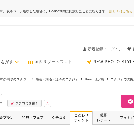
ます。以降ページ遷移した場合は、Cookie利用に同意したことになります。
詳しくはこちら
ィングの決め手が見つかるクチコミサイト-Photorait
新規登録・ログイン
トを探す
国内リゾートフォト
NEW PHOTO STYL
神奈川県のスタジオ
鎌倉・湘南・逗子のスタジオ
Jheart 江ノ島
スタジオでの撮
マ
件
クチコミを書く
こだわり
撮影
金プラン
特典・フェア
クチコミ
フォトグ
ポイント
レポート