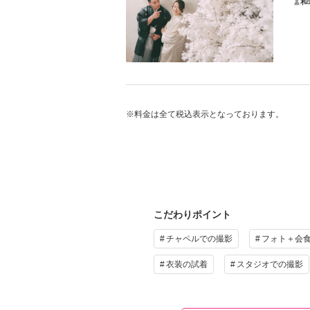
和
・お
・新
・衣
・奥
プ
鶴
お天
スタ
※料金は全て税込表示となっております。
プ
そ
オプ
こだわりポイント
チャペルでの撮影
フォト＋会
そ
衣装の試着
スタジオでの撮影
全デ