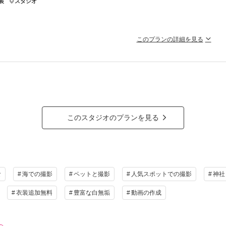
装
スタジオ
渡しカット数 100カット
郎新婦様 洋装各１着
装小物（ブーケ、ベール、アクセサリー等）
様ヘアメイク
このプランの詳細を見る
ラン詳細
を飛ばしたり、紙風船を放ってみたり 笑顔いっぱいの和装フォトを
気に左右されずにスタジオで撮影することができます！
撮影料
新婦衣装1着
新郎衣装1着
着付
ジオでお二人らしいお写真を！
小物一式
アルバム
データ 100カット
台紙付
ラン詳細
会食
挙式
家族と撮影
家族用衣装
このスタジオのプランを見る
撮影料
新婦衣装1着
新郎衣装1着
着付
の他含むもの
小物一式
アルバム
データ 100カット
台紙付
ションでペット撮影も可能
会食
挙式
家族と撮影
家族用衣装
食
海での撮影
ペットと撮影
人気スポットでの撮影
神社
相談予約する
撮影日の空き
の他含むもの
を確
来店・オンライン
衣装追加無料
豊富な白無垢
動画の作成
ータレタッチ付き
相談予約する
撮影日の空き
を確
来店・オンライン