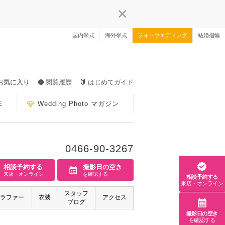
国内挙式
海外挙式
フォトウエディング
結婚指輪
お気に入り
閲覧履歴
はじめてガイド
E
Wedding Photo マガジン
0466-90-3267
相談予約する
撮影日の空き
来店・オンライン
を確認する
相談予約する
来店・オンライン
スタッフ
ラファー
衣装
アクセス
ブログ
撮影日の空き
を確認する