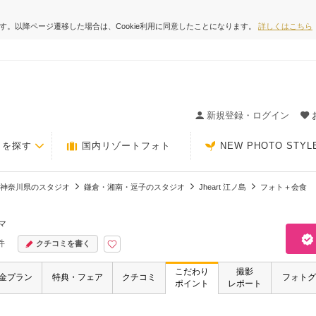
ます。以降ページ遷移した場合は、Cookie利用に同意したことになります。
詳しくはこちら
ィングの決め手が見つかるクチコミサイト-Photorait
新規登録・ログイン
トを探す
国内リゾートフォト
NEW PHOTO STYL
神奈川県のスタジオ
鎌倉・湘南・逗子のスタジオ
Jheart 江ノ島
フォト＋会食
マ
件
クチコミを書く
こだわり
撮影
金プラン
特典・フェア
クチコミ
フォトグ
ポイント
レポート