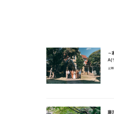
～
A
洋
9
プラ
・1
藤
・新