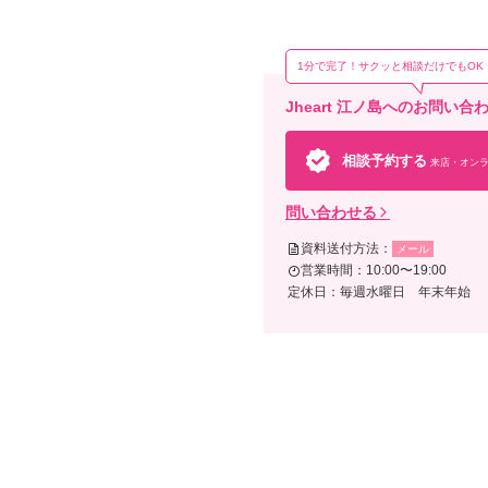
1分で完了！サクッと相談だけでもOK
そ
Jheart 江ノ島へのお問い
施設
相談予約する
来店・オンラ
問い合わせる
資料送付方法：
メール
営業時間：10:00〜19:00
定休日：毎週水曜日 年末年始