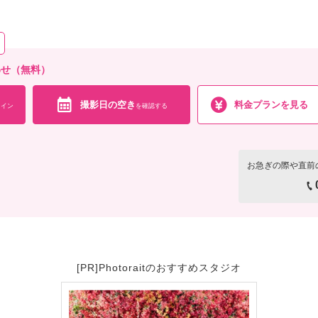
会食
挙式
家族と撮影
家族用衣装
の他含むもの
合わせ（無料）
使用料 着付け料
撮影日の空き
料金プランを見る
イン
を確認する
相談予約する
撮影日の空き
を確
来店・オンライン
お急ぎの際や直前
[PR]Photoraitのおすすめスタジオ