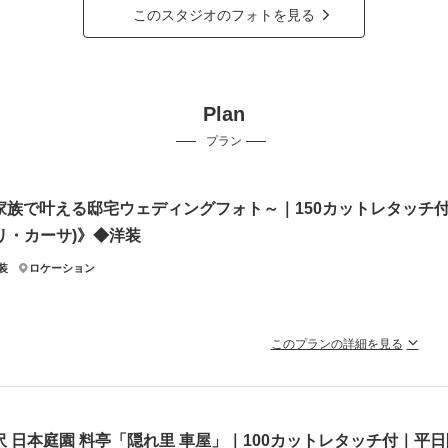
このスタジオのフォトを見る
Plan
プラン
家族で叶える邸宅ウェディングフォト～｜150カットレタッチ付｜
(リ・カーサ)》◆洋装
装
ロケーション
このプランの詳細を見る
0年以上の歴史がある邸宅でウェディングフォトプラン！撮影後の顔合わ
ン内容
50カット全データ編集付
沢 日本庭園 料亭「隠れ里 車屋」｜100カットレタッチ付｜平
婦様ヘアメイク、衣装小物有（ブーケ、アクセサリーなど）