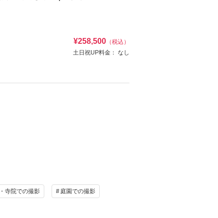
せん。
¥258,500
（税込）
土日祝UP料金：
なし
け
ヘアメイク
写真
衣装追加
レンタル
ペットと撮影
せん。
資料請求
認する
・寺院での撮影
庭園での撮影
け
ヘアメイク
写真
衣装追加