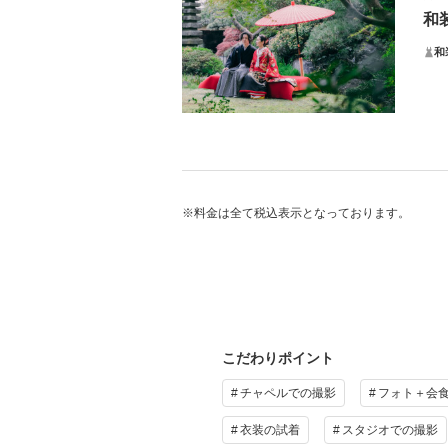
和
・リ
オプ
和
※海
プ
日
・お
・新
※料金は全て税込表示となっております。
・新
・衣
・現
そ
※平
施設
オプ
こだわりポイント
プ
チャペルでの撮影
フォト＋会
衣装の試着
スタジオでの撮影