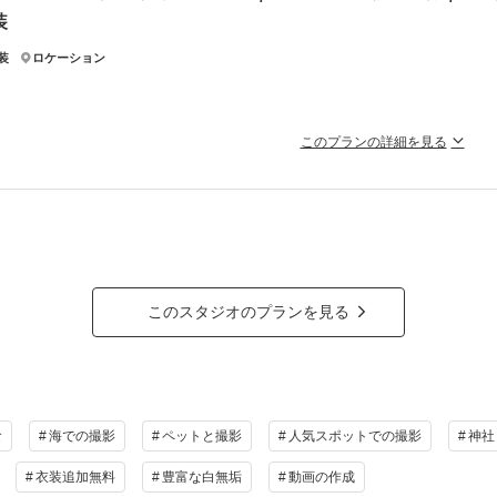
装
カーサまでのご移動費
ションで親族様との会食も可能です。予約は弊社が行いますのでご面倒はございま
装
ロケーション
での撮影はオプションとなります
ラン詳細
このプランの詳細を見る
撮影料
新婦衣装1着
新郎衣装1着
着付
本庭園全国ランキングの上位に選ばれた庭園で贅沢に撮影ができます
渡しカット数100カット 色味補正付
小物一式
アルバム
データ 150カット
台紙付
郎新婦様 和装各１着
婦様ヘアメイク
会食
挙式
家族と撮影
家族用衣装
装小物（和傘、アクセサリーなど）
地までの往復交通費
の他含むもの
このスタジオのプランを見る
日限定プラン
使用料
ションで親族様との会食も可能です。予約は弊社が行いますのでご面倒はございま
相談予約する
撮影日の空き
を確
来店・オンライン
ラン詳細
食
海での撮影
ペットと撮影
人気スポットでの撮影
神社
撮影料
新婦衣装1着
新郎衣装1着
着付
衣装追加無料
豊富な白無垢
動画の作成
小物一式
アルバム
データ 100カット
台紙付