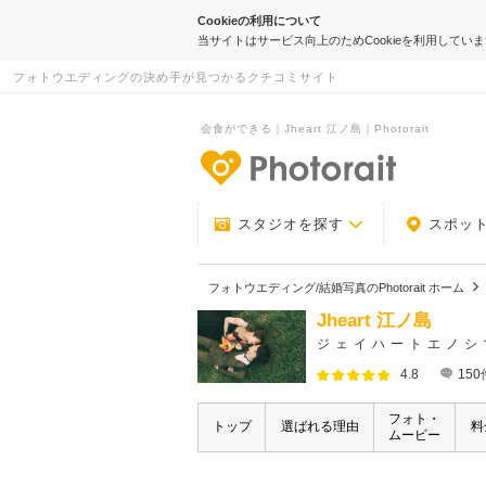
Cookieの利用について
当サイトはサービス向上のためCookieを利用してい
フォトウエディングの決め手が見つかるクチコミサイト
会食ができる｜Jheart 江ノ島｜Photorait
-フォトウエデ
スタジオを探す
スポッ
フォトウエディング/結婚写真のPhotorait ホーム
Jheart 江ノ島
ジェイハートエノシ
4.8
150
フォト・
トップ
選ばれる理由
料
ムービー