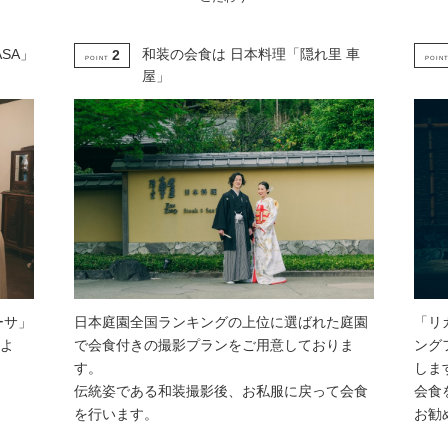
ASA」
和装の会食は 日本料理「隠れ里 車
2
POINT
POIN
屋」
ーサ」
日本庭園全国ランキングの上位に選ばれた庭園
「リ
よ
で会食付きの撮影プランをご用意しておりま
ング
す。
しま
伝統姿である和装撮影後、お私服に戻って会食
会食
を行います。
お勧