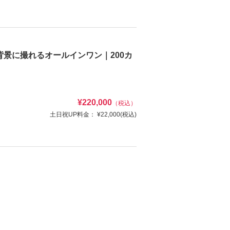
能です。お気軽にご相談くださいませ。
いたします。
景に撮れるオールインワン｜200カ
け
ヘアメイク
¥220,000
（税込）
土日祝UP料金：
¥22,000
(税込)
写真
衣装追加
レンタル
ペットと撮影
撮影できます。さらに、雨天時の前日変更
注目を集めるロケ地。
ブーケ、ベールなど）・新婦様ヘアメイク ※出張撮影
ンチックなお写真を撮れます。※雨天時の日程変
資料請求
認する
け
ヘアメイク