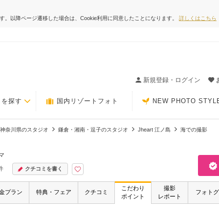
ます。以降ページ遷移した場合は、Cookie利用に同意したことになります。
詳しくはこちら
ィングの決め手が見つかるクチコミサイト-Photorait
新規登録・ログイン
トを探す
国内リゾートフォト
NEW PHOTO STYL
神奈川県のスタジオ
鎌倉・湘南・逗子のスタジオ
Jheart 江ノ島
海での撮影
マ
件
クチコミを書く
こだわり
撮影
金プラン
特典・フェア
クチコミ
フォトグ
ポイント
レポート