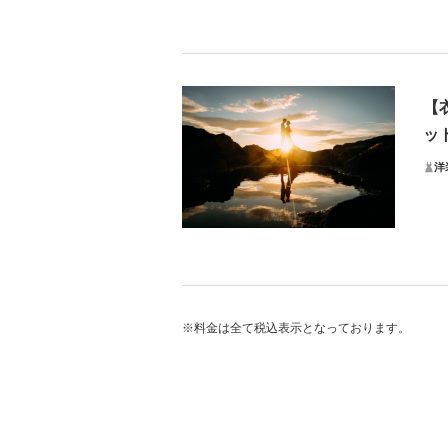
湘
時代
ブー
【
会計
ッ
プ
洋
海
無
そ
※料金は全て税込表示となっております。
大自
・お
青空
も可
更は
プ