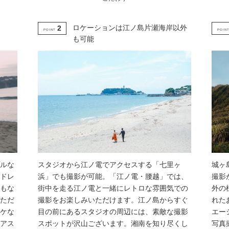
ロケーションは江ノ島片瀬海岸以外
2
POINT
POIN
も可能
ルな
スタジオから江ノ電でアクセスする「七里ヶ
城ヶ
ドレ
浜」でも撮影が可能。「江ノ電・腰越」では、
撮影
もな
街中を走る江ノ電と一緒にレトロな雰囲気での
外の
ただ
撮影をお楽しみいただけます。江ノ島からすぐ
れた
ケな
目の前にあるスタジオの周辺には、素敵な撮影
エー
アス
スポットが沢山ございます。湘南を知り尽くし
写真