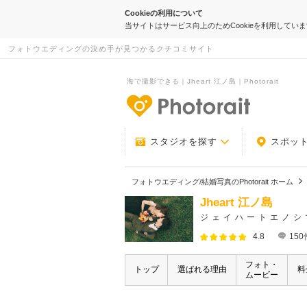
Cookieの利用について
当サイトはサービス向上のためCookieを利用してい
フォトウエディングの決め手が見つかるクチコミサイト
海で撮影できる｜Jheart 江ノ島｜Photorait
-フォトウエデ
スタジオを探す
スポッ
フォトウエディング/結婚写真のPhotorait ホーム
Jheart 江ノ島
ジェイハートエノシ
4.8
150
フォト・
トップ
選ばれる理由
料
ムービー