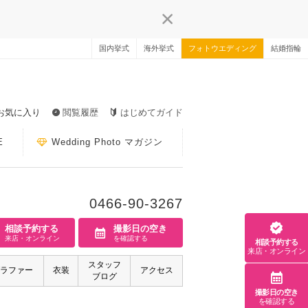
国内挙式
海外挙式
フォトウエディング
結婚指輪
お気に入り
閲覧履歴
はじめてガイド
E
Wedding Photo マガジン
0466-90-3267
相談予約する
撮影日の空き
来店・オンライン
を確認する
相談予約する
来店・オンライン
スタッフ
ラファー
衣装
アクセス
ブログ
撮影日の空き
を確認する