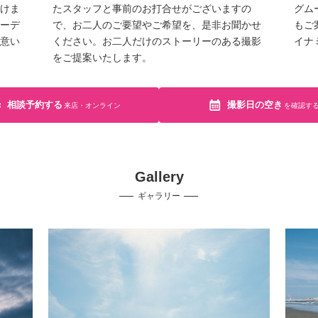
けま
たスタッフと事前のお打合せがございますの
グム
ーデ
で、お二人のご要望やご希望を、是非お聞かせ
もご
意い
ください。お二人だけのストーリーのある撮影
イナ
をご提案いたします。
相談予約する
撮影日の空き
来店・オンライン
を確認す
Gallery
ギャラリー