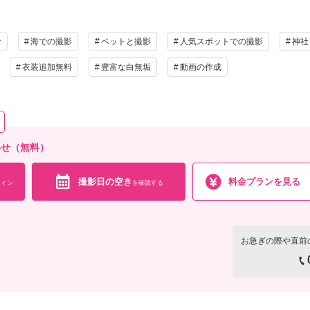
小物一式
アルバム
データ 200カット
台紙付
食
海での撮影
ペットと撮影
人気スポットでの撮影
神社
会食
挙式
家族と撮影
家族用衣装
衣装追加無料
豊富な白無垢
動画の作成
の他含むもの
渡しカット数 200カット ・全データ色味補正付 ・新郎新婦様 洋装各１着 ・衣装小物（
プションでペット撮影も可能
相談予約する
合わせ（無料）
撮影日の空き
を確
来店・オンライン
撮影日の空き
料金プランを見る
イン
を確認する
お急ぎの際や直前