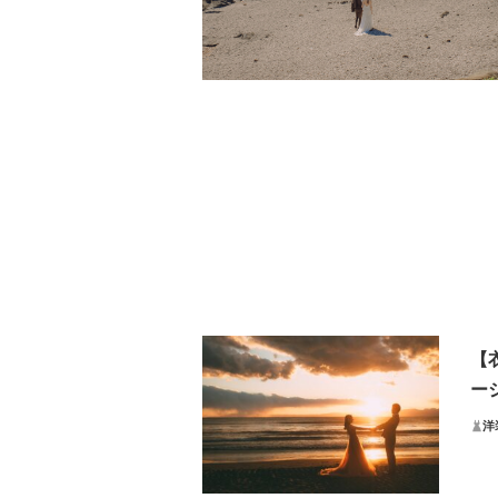
【
ー
洋