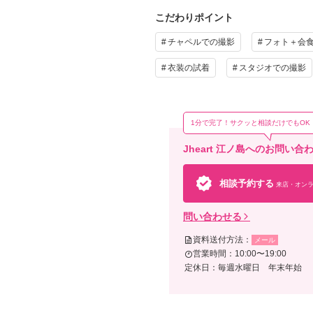
こだわりポイント
チャペルでの撮影
フォト＋会
衣装の試着
スタジオでの撮影
そ
・お
クオ
1分で完了！サクッと相談だけでもOK
Jheart 江ノ島へのお問い
相談予約する
来店・オンラ
問い合わせる
資料送付方法：
メール
営業時間：10:00〜19:00
定休日：毎週水曜日 年末年始