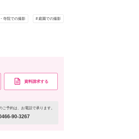
写真
衣装追加
・寺院での撮影
庭園での撮影
レンタル
ペットと撮影
ブーケ、ベール、アクセサリーなど） ・新婦様ヘアメイ
資料請求
認する
資料請求する
のご予約は、お電話で承ります。
0466-90-3267