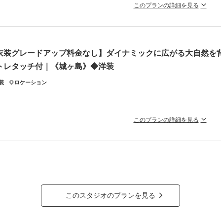
このプランの詳細を見る
南エリアの撮影をご希望の方に。七里ヶ浜・茅ヶ崎・鎌倉方面ご案内可
を超えて愛され続ける湘南・江ノ島の海で、永遠の思い出を残す写真撮影をご提案
ケ、ベールの貸出や撮影小物のお持込みに追加料金は一切なく、
衣装グレードアップ料金なし】ダイナミックに広がる大自然を背
明瞭なオールインワンパッケージプランです！
トレタッチ付｜《城ヶ島》◆洋装
ラン詳細
装
ロケーション
撮影料
新婦衣装1着
新郎衣装1着
着付
小物一式
アルバム
データ 200カット
台紙付
このプランの詳細を見る
会食
挙式
家族と撮影
家族用衣装
だけでなく緑の自然が広がる背景海外のようなダイナミックなお写真が
料！
の他含むもの
然が広がる《城ヶ島》は、その壮大な景観からウェディングフォトスポットとして
渡しカット数 約200カット ・全データ色味補正付 ・新郎新婦様洋装各1着 ・衣装小物（
では飾らない自然体なお写真を、夕日の時間帯ではオレンジ色に染まる景色とロマ
能です。お気軽にお問合せ下さい。オプションでペットとの撮影も可能。
前日のご連絡で無料で承ります。
このスタジオのプランを見る
相談予約する
ラン詳細
撮影日の空き
を確
来店・オンライン
撮影料
新婦衣装1着
新郎衣装1着
着付