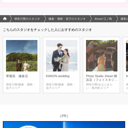
フォトウエディング/結婚写真のPhotorait ホーム
神奈川県のスタジオ
鎌倉・湘南・逗子のスタジオ
Jheart 江ノ島
撮影
こちらのスタジオをチェックした人におすすめのスタジオ
華雅苑 鎌倉店
KANON wedding
Photo Studio Jheart 横
M
浜店（フォトスタジオ
ジェイハート)
神奈川県/鎌倉・湘南・
神奈川県/鎌倉・湘南・
神奈川県/みなとみら
逗子エリア
逗子エリア
い・桜木町エリア
［PR］