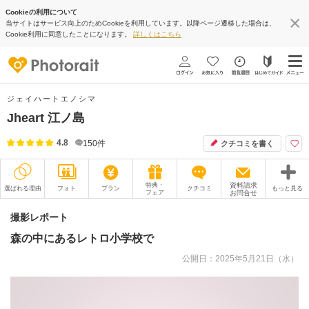
Cookieの利用について
当サイトはサービス向上のためCookieを利用しています。以降ページ遷移した場合は、
Cookie利用に同意したことになります。
詳しくはこちら
ジェイハートエノシマ
Jheart 江ノ島
4.8
150
件
クチコミを書く
特典・
資料請求
選ばれる理由
フォト
プラン
クチコミ
もっと見る
フェア
お問合せ
撮影レポート
フォトグラファー
撮影レポート
森の中にあるレトロ小学校で
衣装
ムービー
公開日：2025年5月21日（水）
オプション
ブログ
アクセス/TEL
スタジオトップ