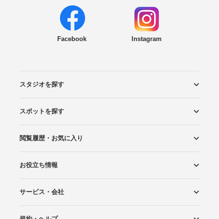
Facebook
Instagram
スタジオを探す
スポットを探す
エリアから探す
こだわりから探す
NEW PHOTO STYLE
プランから探す
フォトタイプ診断
フォトグラファーから探す
国内リゾートから探す
閲覧履歴・お気に入り
ロケーションから探す
スタジオから探す
お役立ち情報
閲覧スタジオ
お気に入り
サービス・会社
Wedding Photo マガジン
はじめてガイド
規約・ヘルプ
Photoraitとは
スタジオの掲載について
お問い合わせ
運営会社
サイトマップ