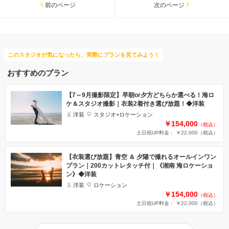
前のページ
次のページ
このスタジオが気になったら、実際にプランを見てみよう！
おすすめのプラン
【7～9月撮影限定】早朝or夕方どちらか選べる！海ロ
ケ＆スタジオ撮影｜衣装2着付き選び放題！◆洋装
洋装
スタジオ+ロケーション
￥154,000
（税込）
土日祝UP料金： ￥22,000
（税込）
【衣装選び放題】青空 ＆ 夕陽で撮れるオールインワン
プラン｜200カットレタッチ付｜《湘南 海ロケーショ
ン》◆洋装
洋装
ロケーション
￥154,000
（税込）
土日祝UP料金： ￥22,000
（税込）