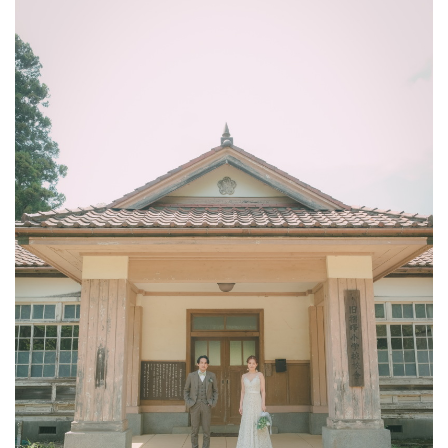
こだわりポイント
チャペルでの撮影
フォト＋会食
海での撮影
ペットと撮影
人気スポットでの撮影
神社・寺院での撮影
庭園での撮影
衣装の試着
スタジオでの撮影
衣装追加無料
豊富な白無垢
動画の作成