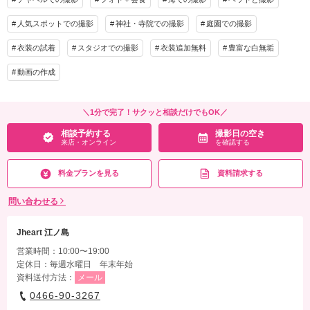
人気スポットでの撮影
神社・寺院での撮影
庭園での撮影
衣装の試着
スタジオでの撮影
衣装追加無料
豊富な白無垢
動画の作成
＼1分で完了！サクッと相談だけでもOK／
相談予約する
撮影日の空き
来店・オンライン
を確認する
料金プランを見る
資料請求する
問い合わせる
Jheart 江ノ島
営業時間：10:00〜19:00
定休日：毎週水曜日 年末年始
資料送付方法：
メール
0466-90-3267