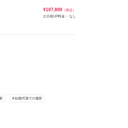
¥107,800
（税込）
け
ヘアメイク
土日祝UP料金：
なし
写真
衣装追加
ィングを。
レンタル
ペットと撮影
ブジェなど、フォトジェニックなシーンが多彩に
をお楽しみください◆
任アテンド／ブライズルーム使用料／新婦様小物(パ
能／土日婚礼状況により異なる
け
ヘアメイク
資料請求
認する
写真
衣装追加
レンタル
ペットと撮影
影
結婚式場での撮影
任アテンド／ブライズルーム使用料／新婦様小物(パ
能