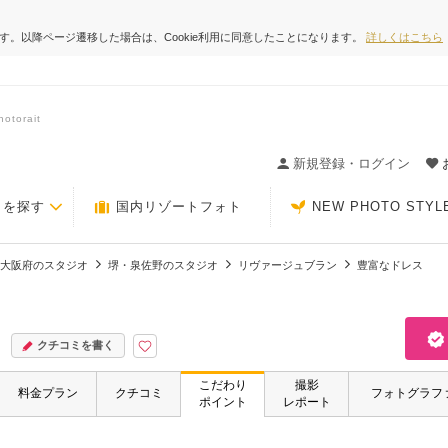
ます。以降ページ遷移した場合は、Cookie利用に同意したことになります。
詳しくはこちら
orait
ィングの決め手が見つかるクチコミサイト-Photorait
新規登録・ログイン
トを探す
国内リゾートフォト
NEW PHOTO STYL
大阪府のスタジオ
堺・泉佐野のスタジオ
リヴァージュブラン
豊富なドレス
クチコミを書く
こだわり
撮影
料金プラン
クチコミ
フォトグラフ
ポイント
レポート