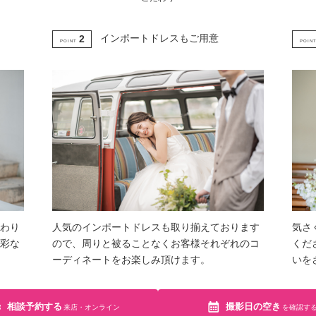
インポートドレスもご用意
2
POINT
POIN
わり
人気のインポートドレスも取り揃えております
気さ
彩な
ので、周りと被ることなくお客様それぞれのコ
くだ
ーディネートをお楽しみ頂けます。
いを
相談予約する
撮影日の空き
来店・オンライン
を確認す