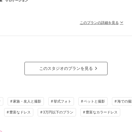
装
ロケーション
ラン詳細
撮影料
新婦衣装1着
新郎衣装1着
着付
このプランの詳細を見る
小物一式
アルバム
データ 20カット
台紙付
好きなロケーションでフォト撮影◇心に残るお写真だけのフォトウェデ
会食
挙式
家族と撮影
家族用衣装
と純白の外観のコントラスト、あふれる緑、海に架かるアーチ橋やモニュメントオ
ます。海と空に囲まれたリヴァージュブランで、ここならではのロケーション撮影
の他含むもの
ラン詳細
ランクUP60%OFF／スタジオ使用料／ブーケ・ブートニア／データダウンロード対応／専
＆ミュール)／新郎様小物／オンライン相談可能／家族・お子様・友人・ペットとの撮影可
このスタジオのプランを見る
撮影料
新婦衣装1着
新郎衣装1着
着付
相談予約する
撮影日の空き
を確
小物一式
アルバム
データ 20カット
台紙付
来店・オンライン
会食
挙式
家族と撮影
家族用衣装
食
家族・友人と撮影
挙式フォト
ペットと撮影
海での撮
の他含むもの
豊富なドレス
3万円以下のプラン
豊富なカラードレス
ランクUP60%OFF／チャペル使用料／ブーケ・ブートニア／データダウンロード対応／専
＆ミュール)／新郎様小物／オンライン相談可能／家族・お子様・友人・ペットとの撮影可