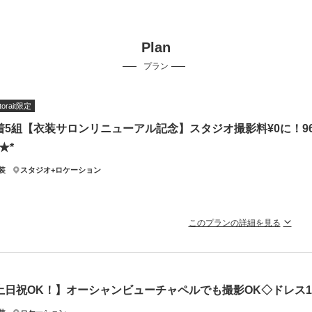
Plan
プラン
torait限定
着5組【衣装サロンリニューアル記念】スタジオ撮影料¥0に！96,80
★*
装
スタジオ+ロケーション
このプランの詳細を見る
スタジオは、トレンドに合わせたシンプル＆ナチュラルな空間＊
めのご予約で、スタジオ撮影がお得に叶います★
ンド感あふれるスタジオで特別な1枚を撮影！衣装や美容、データも20カット付い
土日祝OK！】オーシャンビューチャペルでも撮影OK◇ドレス
せ＊