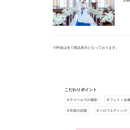
洋
プ
お
青空
叶い
※料金は全て税込表示となっております。
そ
プ
衣装
ニエ
こだわりポイント
チャペルでの撮影
フォト＋会
そ
衣装の試着
ソロウエディング
衣装
ニエ