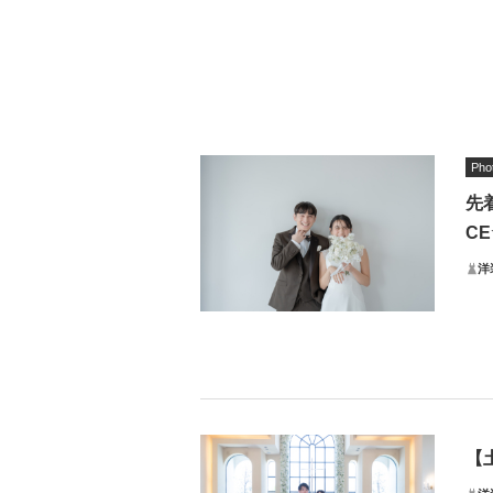
Pho
先
CE
洋
＊
★早
トレ
【
いま