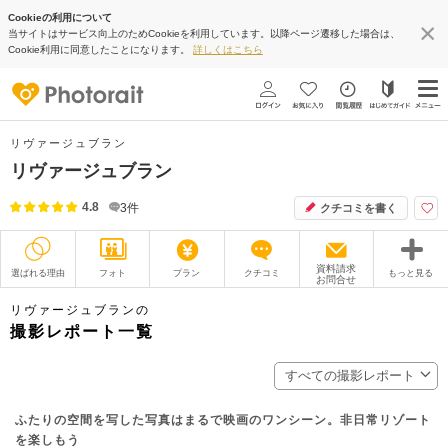
Cookieの利用について
当サイトはサービス向上のためCookieを利用しています。以降ページ遷移した場合は、
Cookie利用に同意したことになります。
詳しくはこちら
リヴァージュブラン
リヴァージュブラン
4.8
3
件
クチコミを書く
資料請求
選ばれる理由
フォト
プラン
クチコミ
もっと見る
お問合せ
撮影レポート
フォトグラファー
リヴァージュブランの
撮影レポート一覧
衣装
ムービー
すべての撮影レポート
オプション
ブログ
ふたりの空間を写した写真はまるで映画のワンシーン。非日常リゾート
アクセス/TEL
スタジオトップ
を楽しもう