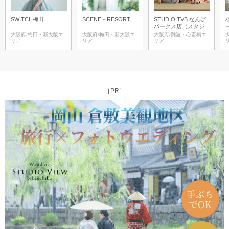
SWITCH梅田
SCENE＋RESORT
STUDIO TVB なんば
パークス店（スタジオ
TVB）
大阪府/梅田・新大阪エ
大阪府/梅田・新大阪エ
大阪府/難波・心斎橋エ
リア
リア
リア
［PR］