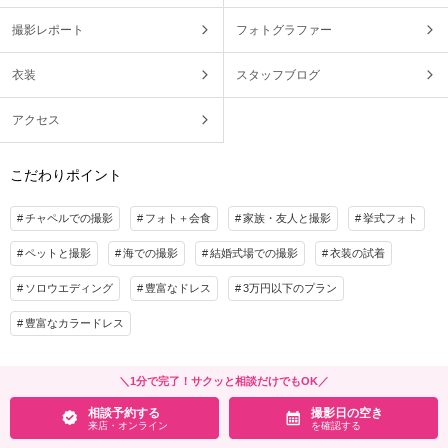
撮影レポート
フォトグラファー
衣装
スタッフブログ
アクセス
こだわりポイント
チャペルでの撮影
フォト＋会食
家族・友人と撮影
挙式フォト
ペットと撮影
海での撮影
結婚式場での撮影
衣装の試着
ソロウエディング
豊富なドレス
3万円以下のプラン
豊富なカラードレス
＼1分で完了！サクッと相談だけでもOK／
相談予約する
撮影日の空き
来店・オンライン
を確認する