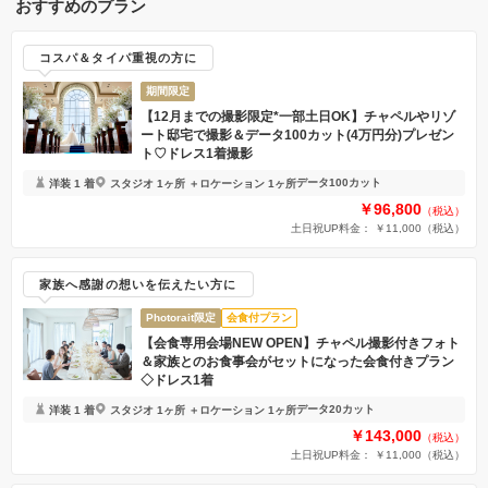
おすすめのプラン
コスパ＆タイパ重視の方に
期間限定
【12月までの撮影限定*一部土日OK】チャペルやリゾ
ート邸宅で撮影＆データ100カット(4万円分)プレゼン
ト♡ドレス1着撮影
データ100カット
洋装 1 着
スタジオ 1ヶ所 ＋ロケーション 1ヶ所
￥96,800
（税込）
土日祝UP料金： ￥11,000
（税込）
家族へ感謝の想いを伝えたい方に
Photorait限定
会食付プラン
【会食専用会場NEW OPEN】チャペル撮影付きフォト
＆家族とのお食事会がセットになった会食付きプラン
◇ドレス1着
データ20カット
洋装 1 着
スタジオ 1ヶ所 ＋ロケーション 1ヶ所
￥143,000
（税込）
土日祝UP料金： ￥11,000
（税込）