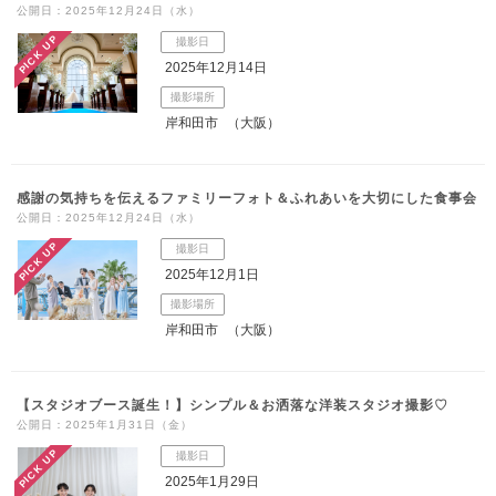
公開日：2025年12月24日（水）
こだわりポイント
PICK UP
撮影日
2025年12月14日
撮影場所
岸和田市
（大阪）
感謝の気持ちを伝えるファミリーフォト＆ふれあいを大切にした食事会
チャペルでの撮影
フォト＋会食
公開日：2025年12月24日（水）
PICK UP
撮影日
2025年12月1日
撮影場所
岸和田市
（大阪）
家族・友人と撮影
挙式フォト
【スタジオブース誕生！】シンプル＆お洒落な洋装スタジオ撮影♡
公開日：2025年1月31日（金）
ペットと撮影
海での撮影
結婚式場での撮影
衣装の試着
PICK UP
撮影日
ソロウエディング
豊富なドレス
3万円以下のプラン
2025年1月29日
豊富なカラードレス