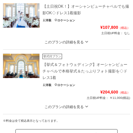
【土日祝OK！】オーシャンビューチャペルでも撮
影OK◇ドレス1着撮影
洋装
ロケーション
¥107,800
（税込）
土日祝UP料金：
なし
このプランの詳細を見る
お好きなロケーションでフォト撮影◇心に残るお写真だけのフォトウェディン
グを。
挙式付プラン
青空と純白の外観のコントラスト、あふれる緑、海に架かるアーチ橋やモニュ
【挙式＆フォトウェディング】オーシャンビュー
メントオブジェなど、フォトジェニックなシーンが多彩に叶います。海と空に
チャペルで本格挙式＆たっぷりフォト撮影を◇ド
囲まれたリヴァージュブランで、ここならではのロケーション撮影をお楽しみ
レス1着
ください◆
洋装
ロケーション
¥204,600
プラン詳細
（税込）
土日祝UP料金：
￥11,000
(税込)
撮影料
新婦衣装1着
新郎衣装1着
このプランの詳細を見る
着付け
ヘアメイク
小物一式
おふたりと大切な家族でおこなうアットホームな挙式とフォトプランがセット
アルバム
データ 20カット
台紙付写真
になったNEWプランが登場！
※料金は全て税込表示となっております。
衣装追加
会食
挙式
明るい自然光に満ちあふれるチャペルで本格挙式＊