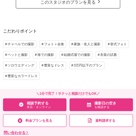
海へと続くような青いバージンロードを一歩ずつ進み海の眺めが広がる祭壇で
家族と撮影
家族用衣装レンタル
ペットと撮影
このスタジオのプランを見る
誓いの時を。家族やゲストに見守られ、ここから人生の新たな物語が始まりま
す。
その他含むもの
挙式後はリゾート空間でフォトウェディングをお楽しみください♪
衣装ランクUP60%OFF／チャペル使用料／ブーケ・ブートニア／データダウンロー
ド対応／専任アテンド／ブライズルーム使用料／新婦様小物(パニエ＆ミュール)／新
こだわりポイント
プラン詳細
郎様小物／オンライン相談可能／家族・お子様・友人・ペットとの撮影可能
撮影料
新婦衣装1着
新郎衣装1着
相談予約する
撮影日の空き
チャペルでの撮影
フォト＋会食
家族・友人と撮影
挙式フォト
来店・オンライン
を確認する
着付け
ヘアメイク
小物一式
ペットと撮影
海での撮影
結婚式場での撮影
衣装の試着
アルバム
データ 20カット
台紙付写真
衣装追加
会食
挙式
ソロウエディング
豊富なドレス
3万円以下のプラン
家族と撮影
家族用衣装レンタル
ペットと撮影
豊富なカラードレス
その他含むもの
衣装ランクUP60%OFF／チャペル使用料／結婚証明書／牧師・聖歌隊／ブーケ・ブ
＼1分で完了！サクッと相談だけでもOK／
ートニア／データダウンロード対応／専任アテンド／ブライズルーム使用料／新婦様
相談予約する
撮影日の空き
小物(パニエ＆ミュール)／新郎様小物／オンライン相談可能／家族・お子様・友人・
来店・オンライン
を確認する
ペットとの撮影可能
料金プランを見る
資料請求する
相談予約する
撮影日の空き
来店・オンライン
を確認する
問い合わせる