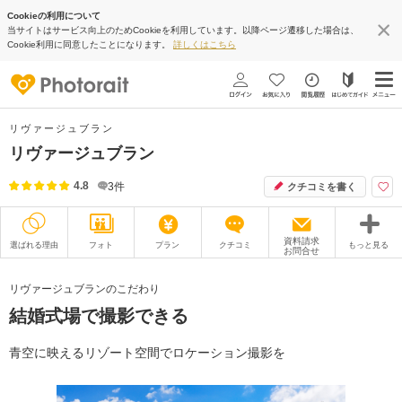
Cookieの利用について
当サイトはサービス向上のためCookieを利用しています。以降ページ遷移した場合は、
Cookie利用に同意したことになります。
詳しくはこちら
リヴァージュブラン
リヴァージュブラン
4.8
3
件
クチコミを書く
資料請求
選ばれる理由
フォト
プラン
クチコミ
もっと見る
お問合せ
撮影レポート
フォトグラファー
リヴァージュブランのこだわり
結婚式場で撮影できる
衣装
ムービー
オプション
ブログ
青空に映えるリゾート空間でロケーション撮影を
アクセス/TEL
スタジオトップ