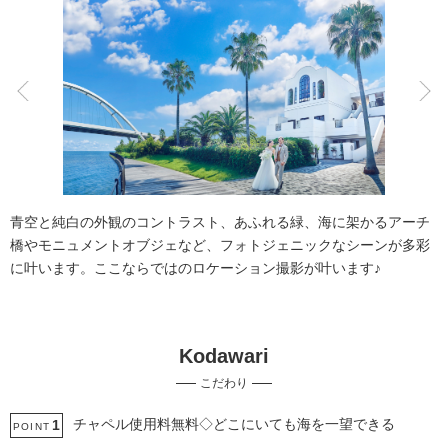
こだわりポイント
チャペルでの撮影
フォト＋会食
青空と純白の外観のコントラスト、あふれる緑、海に架かるアーチ
橋やモニュメントオブジェなど、フォトジェニックなシーンが多彩
に叶います。ここならではのロケーション撮影が叶います♪
Kodawari
家族・友人と撮影
挙式フォト
こだわり
ペットと撮影
海での撮影
結婚式場での撮影
衣装の試着
ソロウエディング
豊富なドレス
3万円以下のプラン
チャペル使用料無料◇どこにいても海を一望できる
1
POINT
豊富なカラードレス