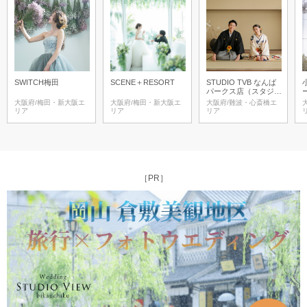
SWITCH梅田
SCENE＋RESORT
STUDIO TVB なんば
パークス店（スタジオ
TVB）
大阪府/梅田・新大阪エ
大阪府/梅田・新大阪エ
大阪府/難波・心斎橋エ
リア
リア
リア
［PR］