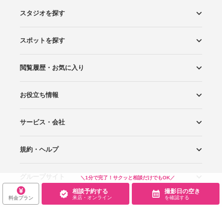
スタジオを探す
スポットを探す
エリアから探す
こだわりから探す
NEW PHOTO STYLE
プランから探す
フォトタイプ診断
フォトグラファーから探す
国内リゾートから探す
閲覧履歴・お気に入り
ロケーションから探す
スタジオから探す
お役立ち情報
閲覧スタジオ
お気に入り
サービス・会社
Wedding Photo マガジン
はじめてガイド
規約・ヘルプ
Photoraitとは
スタジオの掲載について
お問い合わせ
運営会社
サイトマップ
グループサイト
プライバシーポリシー
利用規約
ヘルプ
＼1分で完了！サクッと相談だけでもOK／
相談予約する
撮影日の空き
来店・オンライン
を確認する
料金プラン
Wedding Park
Wedding Park 海外
Ringraph
Copyright
©
WEDDING PARK CO.,LTD.