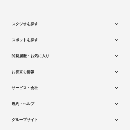
スタジオを探す
スポットを探す
エリアから探す
こだわりから探す
NEW PHOTO STYLE
プランから探す
フォトタイプ診断
フォトグラファーから探す
国内リゾートから探す
閲覧履歴・お気に入り
ロケーションから探す
スタジオから探す
お役立ち情報
閲覧スタジオ
お気に入り
サービス・会社
Wedding Photo マガジン
はじめてガイド
規約・ヘルプ
Photoraitとは
スタジオの掲載について
お問い合わせ
運営会社
サイトマップ
グループサイト
プライバシーポリシー
利用規約
ヘルプ