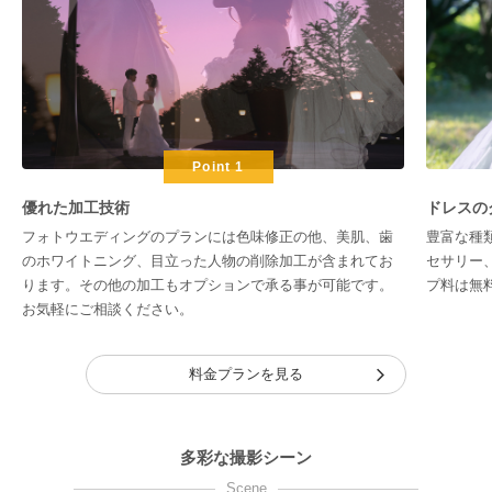
Point 1
優れた加工技術
ドレスの
フォトウエディングのプランには色味修正の他、美肌、歯
豊富な種
のホワイトニング、目立った人物の削除加工が含まれてお
セサリー
ります。その他の加工もオプションで承る事が可能です。
プ料は無
お気軽にご相談ください。
料金プランを見る
多彩な撮影シーン
Scene