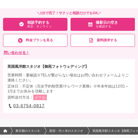
＼1分で完了！サクッと相談だけでもOK／
相談予約する
撮影日の空き
来店・オンライン
を確認する
料金プランを見る
資料請求する
問い合わせる
英国風洋館スタジオ【御苑フォトウェディング】
営業時間：要確認※TELが繋がらない場合はお問い合わせフォームよりご
連絡ください。
定休日：不定休（完全予約制営業/テレワーク業務）※年末年始は12/31～
1/3までお休みを頂戴します
資料送付方法：
メール
03-6754-0817
フォトウエディング/結婚写真のPhotorait ホーム
東京都のスタジオ
新宿・代々木のスタジオ
英国風洋館スタジオ【御苑フォ