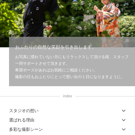
こだわりポイント
おふたりの自然な笑顔を引き出します。
お写真に慣れていない方にもリラックスして頂ける様、スタッフ
庭園での撮影
夜景での撮影
一同サポートさせて頂きます。
希望ポーズがあればお気軽にご相談ください。
撮影の日もおふたりにとって想い出の１日になりますように。
index
ペットと撮影
家族・友人と撮影
スタジオの想い
ガーデンでの撮影
チャペルでの撮影
スタジオでの撮影
選ばれる理由
衣装追加無料
3万円以下のプラン
人気スポットでの撮影
多彩な撮影シーン
マタニティフォト
結婚式当日の撮影