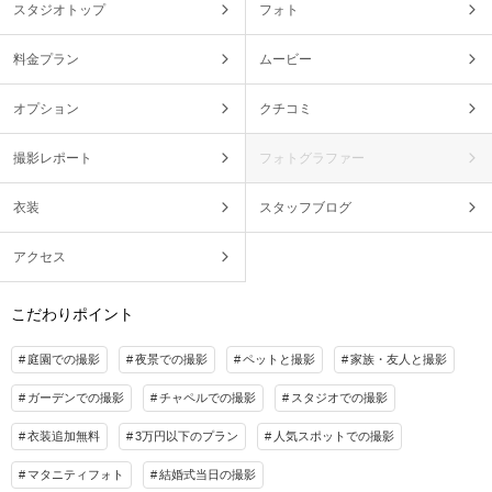
スタジオトップ
フォト
料金プラン
ムービー
オプション
クチコミ
撮影レポート
フォトグラファー
衣装
スタッフブログ
アクセス
こだわりポイント
庭園での撮影
夜景での撮影
ペットと撮影
家族・友人と撮影
ガーデンでの撮影
チャペルでの撮影
スタジオでの撮影
衣装追加無料
3万円以下のプラン
人気スポットでの撮影
マタニティフォト
結婚式当日の撮影