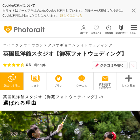
Cookieの利用について
当サイトはサービス向上のためCookieを利用しています。以降ページ遷移した場合は、
Cookie利用に同意したことになります。
詳しくはこちら
エイコクフウヨウカンスタジオギョエンフォトウェディング
英国風洋館スタジオ【御苑フォトウェディング】
4.6
44
件
クチコミを書く
資料請求
選ばれる理由
フォト
プラン
クチコミ
もっと見る
お問合せ
英国風洋館スタジオ【御苑フォトウェディング】の
撮影レポート
フォトグラファー
選ばれる理由
衣装
ムービー
オプション
ブログ
アクセス/TEL
スタジオトップ