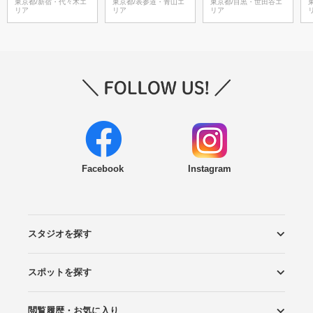
東京都/新宿・代々木エ
東京都/表参道・青山エ
東京都/目黒・世田谷エ
リア
リア
リア
Facebook
Instagram
スタジオを探す
スポットを探す
エリアから探す
こだわりから探す
NEW PHOTO STYLE
プランから探す
フォトタイプ診断
フォトグラファーから探す
国内リゾートから探す
閲覧履歴・お気に入り
ロケーションから探す
スタジオから探す