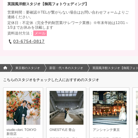
英国風洋館スタジオ【御苑フォトウェディング】
営業時間：要確認※TELが繋がらない場合はお問い合わせフォームよりご
連絡ください。
定休日：不定休（完全予約制営業/テレワーク業務）※年末年始は12/31～
1/3までお休みを頂戴します
資料送付方法：
メール
03-6754-0817
フォトウエディング/結婚写真のPhotorait ホーム
東京都のスタジオ
新宿・代々木のスタジオ
英国風洋館スタジオ【御苑フォ
こちらのスタジオをチェックした人におすすめのスタジオ
studio clori. TOKYO
ONESTYLE 青山
アンシャンテ東京
新宿店