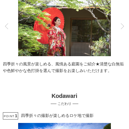
こだわりポイント
庭園での撮影
夜景での撮影
四季折々の風景が楽しめる、風情ある庭園をご紹介★清楚な白無垢
や色鮮やかな色打掛を選んで撮影をお楽しみいただけます。
Kodawari
ペットと撮影
家族・友人と撮影
こだわり
ガーデンでの撮影
チャペルでの撮影
スタジオでの撮影
四季折々の撮影が楽しめるロケ地で撮影
1
POINT
衣装追加無料
3万円以下のプラン
人気スポットでの撮影
マタニティフォト
結婚式当日の撮影