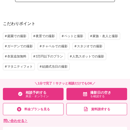
美肌・歯の美白など補正つき
家族と撮影
家族用衣装レンタル
ペットと撮影
家族参加OK（人数はご相談ください）
9月末迄の撮影限定で人気の20P写真集プレゼント！
その他含むもの
さらに8月のお申込みで土日祝日料サービス！
番傘 別途要:申請料、移動タクシー（スタッフ同乗）、足袋、肌着類（新郎新婦そ
こだわりポイント
れぞれセット1,100円でレンタル可）
プラン詳細
庭園での撮影
相談予約する
夜景での撮影
ペットと撮影
撮影日の空き
家族・友人と撮影
撮影料
新婦衣装1着
新郎衣装1着
来店・オンライン
を確認する
ガーデンでの撮影
着付け
チャペルでの撮影
ヘアメイク
スタジオでの撮影
小物一式
アルバム 20P
データ 100カット
台紙付写真
衣装追加無料
3万円以下のプラン
人気スポットでの撮影
衣装追加
会食
挙式
マタニティフォト
結婚式当日の撮影
家族と撮影
家族用衣装レンタル
ペットと撮影
その他含むもの
＼1分で完了！サクッと相談だけでもOK／
※別途要：申請料、移動費、肌着、足袋（レンタルも可、肌着足袋セットお１人1,10
相談予約する
撮影日の空き
0円）、写真集送料梱包料（関東圏内2,200円）
来店・オンライン
を確認する
相談予約する
撮影日の空き
来店・オンライン
を確認する
料金プランを見る
資料請求する
問い合わせる