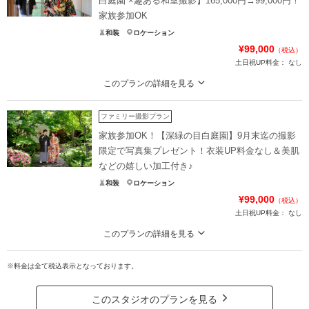
白庭園 ×趣ある和室撮影】165,000円→99,000円！
家族参加OK
和装
ロケーション
¥99,000
（税込）
土日祝UP料金：
なし
このプランの詳細を見る
165,000円→99,000円！雨の日も安心♪趣ある和室と新緑の美しい庭園散策が一
度に楽しめる和装2着プラン
ファミリー撮影プラン
深緑の庭園と趣ある和室で異なる雰囲気の撮影を楽しめる和装2着プラン
家族参加OK！【深緑の目白庭園】9月末迄の撮影
雨天でも決行できるので日程変更の心配がなく安心です
限定で写真集プレゼント！衣装UP料金なし＆美肌
家族参加OK（人数は応相談）
などの嬉しい加工付き♪
衣装UP料金なし※新郎は1着となります
和装
ロケーション
さらに8月中のお申込みで土日祝日料サービス！
¥99,000
（税込）
土日祝UP料金：
なし
プラン詳細
このプランの詳細を見る
撮影料
新婦衣装2着
新郎衣装1着
9月末迄の撮影限定で写真集プレゼント！手入れの行き届いた目白庭園！当スタ
着付け
ヘアメイク
小物一式
ジオ衣装差額サービス♪
※料金は全て税込表示となっております。
アルバム
データ 150カット
台紙付写真
庭師による手入れの行き届いた目白庭園を散策しながら撮影しませんか
衣装追加
会食
挙式
当スタジオ衣装差額なし
このスタジオのプランを見る