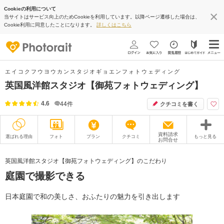
Cookieの利用について
当サイトはサービス向上のためCookieを利用しています。以降ページ遷移した場合は、
Cookie利用に同意したことになります。
詳しくはこちら
エイコクフウヨウカンスタジオギョエンフォトウェディング
英国風洋館スタジオ【御苑フォトウェディング】
4.6
44
件
クチコミを書く
資料請求
選ばれる理由
フォト
プラン
クチコミ
もっと見る
お問合せ
撮影レポート
フォトグラファー
英国風洋館スタジオ【御苑フォトウェディング】のこだわり
庭園で撮影できる
衣装
ムービー
オプション
ブログ
日本庭園で和の美しさ、おふたりの魅力を引き出します
アクセス/TEL
スタジオトップ