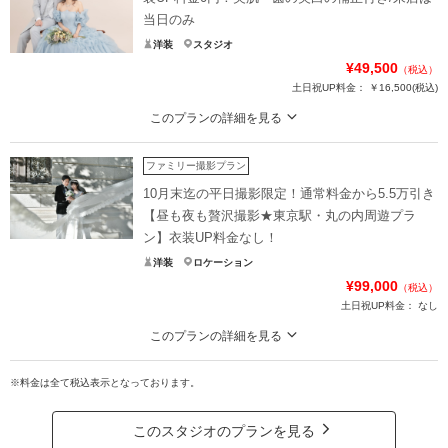
当日のみ
洋装
スタジオ
¥49,500
（税込）
土日祝UP料金：
￥16,500
(税込)
このプランの詳細を見る
来店は当日のみのお手軽プラン♪7月申込み＆９月までの撮影で土日祝日料サー
ビス！しっかり残すおふたりだけのプライベート撮影
ファミリー撮影プラン
背景紙をバックにしっかり残す、おふたりだけのスタジオ撮影！
10月末迄の平日撮影限定！通常料金から5.5万引き
美肌、歯の美白の嬉しい加工付き
【昼も夜も贅沢撮影★東京駅・丸の内周遊プラ
所要時間は3～4時間ほど
ン】衣装UP料金なし！
※ご相談はオンライン、メール、お電話で承ります
洋装
ロケーション
※和装に変更は追加22,000円
¥99,000
※8月中のお申込み、10月末迄の撮影で土日祝日料サービス
（税込）
土日祝UP料金：
なし
プラン詳細
このプランの詳細を見る
撮影料
新婦衣装1着
新郎衣装1着
10月末迄の平日撮影限定で5.5万引き！日中～夜景まで東京丸の内の魅力を贅沢
に、お得に、撮影！
※料金は全て税込表示となっております。
着付け
ヘアメイク
小物一式
日没前の明るい時間で安田生命館、ティファニー、夕暮れの和田倉門、夜景の
アルバム
データ 10カット
台紙付写真
東京駅を撮影！
このスタジオのプランを見る
衣装追加
会食
挙式
衣装差額なし