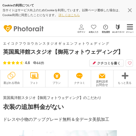
Cookieの利用について
当サイトはサービス向上のためCookieを利用しています。以降ページ遷移した場合は、
Cookie利用に同意したことになります。
詳しくはこちら
エイコクフウヨウカンスタジオギョエンフォトウェディング
英国風洋館スタジオ【御苑フォトウェディング】
4.6
44
件
クチコミを書く
資料請求
選ばれる理由
フォト
プラン
クチコミ
もっと見る
お問合せ
撮影レポート
フォトグラファー
英国風洋館スタジオ【御苑フォトウェディング】のこだわり
衣装の追加料金がない
衣装
ムービー
オプション
ブログ
ドレスや小物のアップグレード無料＆全データ美肌加工
アクセス/TEL
スタジオトップ