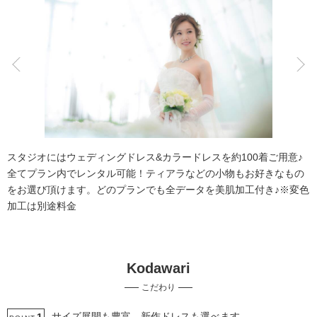
こだわりポイント
庭園での撮影
夜景での撮影
スタジオにはウェディングドレス&カラードレスを約100着ご用意♪
全てプラン内でレンタル可能！ティアラなどの小物もお好きなもの
をお選び頂けます。どのプランでも全データを美肌加工付き♪※変色
加工は別途料金
ペットと撮影
家族・友人と撮影
Kodawari
ガーデンでの撮影
チャペルでの撮影
スタジオでの撮影
こだわり
衣装追加無料
3万円以下のプラン
人気スポットでの撮影
マタニティフォト
結婚式当日の撮影
サイズ展開も豊富、新作ドレスも選べます