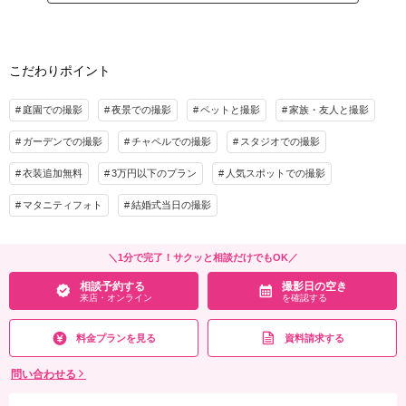
美肌、歯の美白、目立った人物削除など嬉しい加工付き
家族と撮影
家族用衣装レンタル
ペットと撮影
リフレクション（反射）加工1枚サービス
※和装に変更は＋2.2万
その他含むもの
こだわりポイント
アートブーケ＆ブートニア、アクセサリー（ヘッドアクセ含む）、靴、ベール ※別
プラン詳細
途要：インナー、靴下、ストッキング
庭園での撮影
夜景での撮影
ペットと撮影
家族・友人と撮影
撮影料
新婦衣装1着
新郎衣装1着
相談予約する
撮影日の空き
来店・オンライン
を確認する
ガーデンでの撮影
着付け
チャペルでの撮影
ヘアメイク
スタジオでの撮影
小物一式
アルバム
データ 130カット
台紙付写真
衣装追加無料
3万円以下のプラン
人気スポットでの撮影
衣装追加
会食
挙式
マタニティフォト
結婚式当日の撮影
家族と撮影
家族用衣装レンタル
ペットと撮影
その他含むもの
＼1分で完了！サクッと相談だけでもOK／
アートブーケ＆ブートニア、アクセサリー、靴、ベール ※別途要：移動費（スタッ
相談予約する
撮影日の空き
フ同乗）、インナー、靴下、ストッキング
来店・オンライン
を確認する
相談予約する
撮影日の空き
来店・オンライン
を確認する
料金プランを見る
資料請求する
問い合わせる