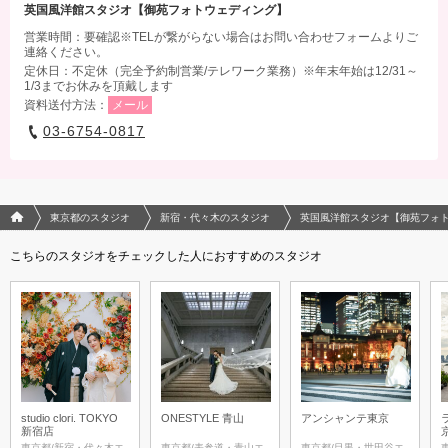
英国風洋館スタジオ【御苑フォトウェディング】
営業時間：要確認※TELが繋がらない場合はお問い合わせフォームよりご
連絡ください。
定休日：不定休（完全予約制営業/テレワーク業務）※年末年始は12/31～
1/3までお休みを頂戴します
資料送付方法：
メール
03-6754-0817
フォトウエディング/結婚写真のPhotorait ホーム
東京都のスタジオ
新宿・代々木のスタジオ
英国風洋館スタジオ【御苑フォ
こちらのスタジオをチェックした人におすすめのスタジオ
studio clori. TOKYO
ONESTYLE 青山
アンシャンテ東京
新宿店
東京都/新宿・代々木エ
東京都/表参道・青山エ
東京都/目黒・世田谷エ