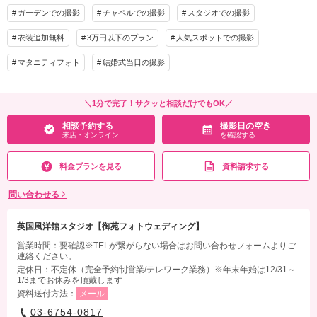
着足袋セットお１人1,100円）
ガーデンでの撮影
着付け
チャペルでの撮影
ヘアメイク
スタジオでの撮影
小物一式
相談予約する
撮影日の空き
アルバム
データ 150カット
台紙付写真
衣装追加無料
3万円以下のプラン
人気スポットでの撮影
来店・オンライン
を確認する
衣装追加
会食
挙式
マタニティフォト
結婚式当日の撮影
家族と撮影
家族用衣装レンタル
ペットと撮影
その他含むもの
＼1分で完了！サクッと相談だけでもOK／
別途要：撮影申請料、移動費（スタッフ同乗）、新郎肌着と靴下＆新婦インナー、ス
相談予約する
撮影日の空き
トッキング
来店・オンライン
を確認する
相談予約する
撮影日の空き
来店・オンライン
を確認する
料金プランを見る
資料請求する
問い合わせる
英国風洋館スタジオ【御苑フォトウェディング】
営業時間：要確認※TELが繋がらない場合はお問い合わせフォームよりご
連絡ください。
定休日：不定休（完全予約制営業/テレワーク業務）※年末年始は12/31～
1/3までお休みを頂戴します
資料送付方法：
メール
03-6754-0817