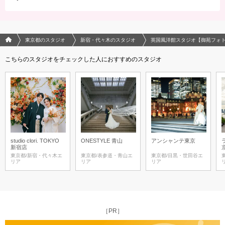
フォトウエディング/結婚写真のPhotorait ホーム
東京都のスタジオ
新宿・代々木のスタジオ
英国風洋館スタジオ【御苑フォ
こちらのスタジオをチェックした人におすすめのスタジオ
studio clori. TOKYO
ONESTYLE 青山
アンシャンテ東京
新宿店
東京都/新宿・代々木エ
東京都/表参道・青山エ
東京都/目黒・世田谷エ
リア
リア
リア
［PR］