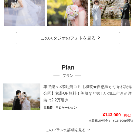
このスタジオのフォトを見る
Plan
プラン
車で楽々♪移動費コミ【和装★自然豊かな昭和記念
公園】衣装UP無料！美肌など嬉しい加工付き※洋
装は2.2万引き
和装
ロケーション
¥143,000
（税込）
土日祝UP料金：
￥16,500
(税込)
このプランの詳細を見る