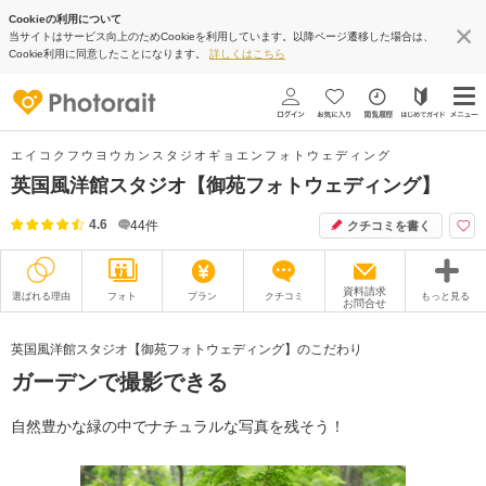
Cookieの利用について
当サイトはサービス向上のためCookieを利用しています。以降ページ遷移した場合は、
Cookie利用に同意したことになります。
詳しくはこちら
エイコクフウヨウカンスタジオギョエンフォトウェディング
英国風洋館スタジオ【御苑フォトウェディング】
4.6
44
件
クチコミを書く
資料請求
選ばれる理由
フォト
プラン
クチコミ
もっと見る
お問合せ
撮影レポート
フォトグラファー
英国風洋館スタジオ【御苑フォトウェディング】のこだわり
ガーデンで撮影できる
衣装
ムービー
オプション
ブログ
自然豊かな緑の中でナチュラルな写真を残そう！
アクセス/TEL
スタジオトップ