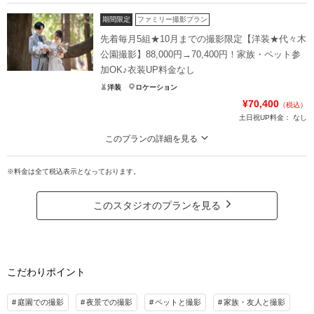
お車で楽々移動！移動費コミ、スタジオ衣装UP料金なしの安心プラン！四季
折々の花が咲く自然豊かな昭和記念公園で撮影を♪
期間限定
ファミリー撮影プラン
衣装UP料金0円
先着毎月5組★10月までの撮影限定【洋装★代々木
新郎新婦の移動費コミ
公園撮影】88,000円→70,400円！家族・ペット参
美肌や目立った人物削除など嬉しい加工付き
加OK♪衣装UP料金なし
家族やペットの参加もOK（庭園はペット不可）
洋装
ロケーション
園内１箇所チョイス
¥70,400
※1箇所追加＋2.2万円30カット増
（税込）
土日祝UP料金：
なし
※洋装は2.2万引き
8月申込み・10月までの撮影で土日祝日料無料
このプランの詳細を見る
88,000円→70,400円、さらに120カット→150カットに増量！家族もペットも
プラン詳細
大切な思い出に♪緑あふれる代々木公園フォト
※料金は全て税込表示となっております。
撮影料
新婦衣装1着
新郎衣装1着
自然に包まれた代々木公園でおふたりらしい自然体の撮影が叶います
家族・ペット参加OK！
着付け
ヘアメイク
小物一式
このスタジオのプランを見る
家族との撮影やペットのソロショットも無料対応
アルバム
データ 120カット
台紙付写真
衣装UP料金なし、美肌・歯の美白・目立つ人物削除補正付き
衣装追加
会食
挙式
8月申込みで土日祝日料サービス！
※和装変更は＋1.1万円
家族と撮影
家族用衣装レンタル
ペットと撮影
こだわりポイント
プラン詳細
その他含むもの
庭園での撮影
夜景での撮影
ペットと撮影
家族・友人と撮影
移動費、番傘 ※別途要：入園料（スタッフ含む）、肌着、足袋（レンタルも可、肌
撮影料
新婦衣装1着
新郎衣装1着