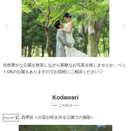
こだわりポイント
庭園での撮影
夜景での撮影
自然豊かな公園を散策しながら素敵なお写真を残しませんか。ペッ
トOKの公園もありますのでお気軽にご相談ください♡
Kodawari
ペットと撮影
家族・友人と撮影
こだわり
ガーデンでの撮影
チャペルでの撮影
スタジオでの撮影
四季折々の花が咲き誇る公園での撮影♪
1
POINT
衣装追加無料
3万円以下のプラン
人気スポットでの撮影
マタニティフォト
結婚式当日の撮影