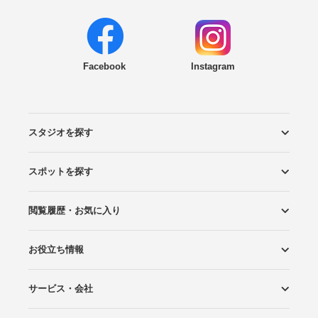
Facebook
Instagram
スタジオを探す
スポットを探す
エリアから探す
こだわりから探す
NEW PHOTO STYLE
プランから探す
フォトタイプ診断
フォトグラファーから探す
国内リゾートから探す
閲覧履歴・お気に入り
ロケーションから探す
スタジオから探す
お役立ち情報
閲覧スタジオ
お気に入り
サービス・会社
Wedding Photo マガジン
はじめてガイド