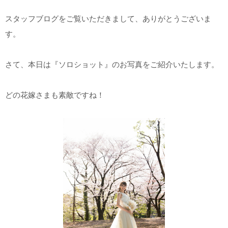
こだわりポイント
スタッフブログをご覧いただきまして、ありがとうございま
す。
さて、本日は『ソロショット』のお写真をご紹介いたします。
どの花嫁さまも素敵ですね！
庭園での撮影
夜景での撮影
ペットと撮影
家族・友人と撮影
ガーデンでの撮影
チャペルでの撮影
スタジオでの撮影
衣装追加無料
3万円以下のプラン
人気スポットでの撮影
マタニティフォト
結婚式当日の撮影