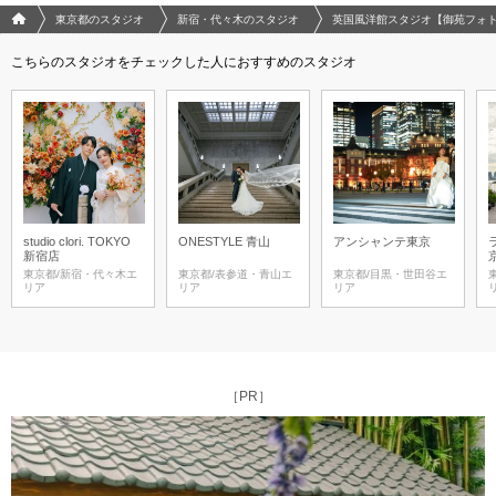
フォトウエディング/結婚写真のPhotorait ホーム
東京都のスタジオ
新宿・代々木のスタジオ
英国風洋館スタジオ【御苑フォ
こちらのスタジオをチェックした人におすすめのスタジオ
studio clori. TOKYO
ONESTYLE 青山
アンシャンテ東京
新宿店
東京都/新宿・代々木エ
東京都/表参道・青山エ
東京都/目黒・世田谷エ
リア
リア
リア
［PR］