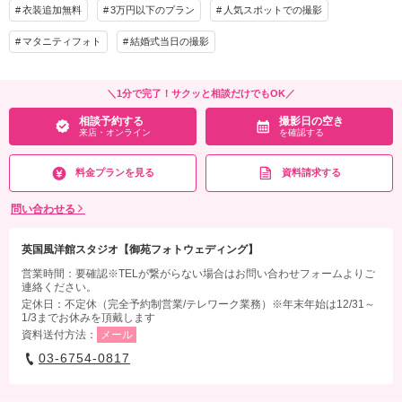
衣装追加無料
3万円以下のプラン
人気スポットでの撮影
マタニティフォト
結婚式当日の撮影
＼1分で完了！サクッと相談だけでもOK／
相談予約する
撮影日の空き
来店・オンライン
を確認する
料金プランを見る
資料請求する
問い合わせる
英国風洋館スタジオ【御苑フォトウェディング】
営業時間：要確認※TELが繋がらない場合はお問い合わせフォームよりご
連絡ください。
定休日：不定休（完全予約制営業/テレワーク業務）※年末年始は12/31～
1/3までお休みを頂戴します
資料送付方法：
メール
03-6754-0817