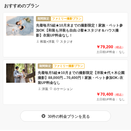
おすすめのプラン
期間限定
ファミリー撮影プラン
先着毎月5組★10月末までの撮影限定！家族・ペット参
加OK【和装も洋装も自由♪2着★スタジオ＆ハウス撮
影】衣装UP料金なし！
和装+洋装
スタジオ
￥79,200
（税込）
土日祝UP料金： なし
期間限定
ファミリー撮影プラン
先着毎月5組★10月までの撮影限定【洋装★代々木公園
撮影】88,000円→70,400円！家族・ペット参加OK♪衣
装UP料金なし
洋装
ロケーション
￥70,400
（税込）
土日祝UP料金： なし
30件の料金プランを見る