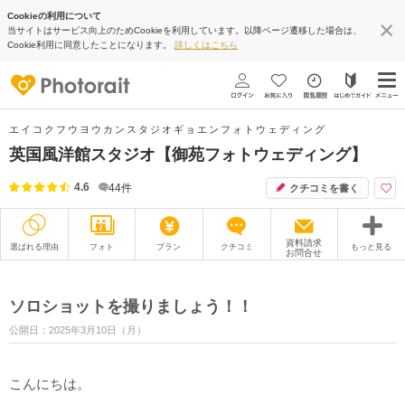
Cookieの利用について
当サイトはサービス向上のためCookieを利用しています。以降ページ遷移した場合は、
Cookie利用に同意したことになります。
詳しくはこちら
エイコクフウヨウカンスタジオギョエンフォトウェディング
英国風洋館スタジオ【御苑フォトウェディング】
4.6
44
件
クチコミを書く
資料請求
選ばれる理由
フォト
プラン
クチコミ
もっと見る
お問合せ
撮影レポート
フォトグラファー
ソロショットを撮りましょう！！
衣装
ムービー
公開日：2025年3月10日（月）
オプション
ブログ
こんにちは。
アクセス/TEL
スタジオトップ