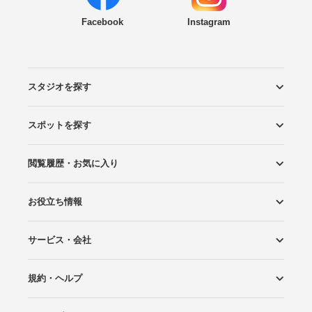
Facebook
Instagram
スタジオを探す
スポットを探す
エリアから探す
こだわりから探す
NEW PHOTO STYLE
プランから探す
フォトタイプ診断
フォトグラファーから探す
国内リゾートから探す
閲覧履歴・お気に入り
ロケーションから探す
スタジオから探す
お役立ち情報
閲覧スタジオ
お気に入り
サービス・会社
Wedding Photo マガジン
はじめてガイド
規約・ヘルプ
Photoraitとは
スタジオの掲載について
お問い合わせ
運営会社
サイトマップ