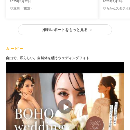
2025年4月22日
2023年7月16日
立川 （東京）
らかんスタジオ
撮影レポートをもっと見る
ムービー
自由で、私らしい。自然体を纏うウェディングフォト