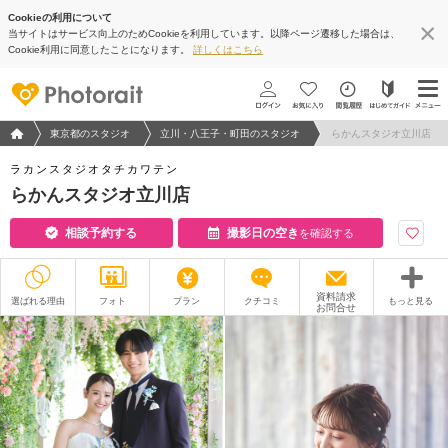
Cookieの利用について
当サイトはサービス向上のためCookieを利用しています。以降ページ遷移した場合は、
Cookie利用に同意したことになります。
詳しくはこちら
フォトウエディング/結婚写真のPhotorait ホーム
東京都のスタジオ
立川・八王子・町田のスタジオ
らかんスタジオ立川店
ラカンスタジオタチカワテン
らかんスタジオ立川店
相談予約する
撮影日の空き
を確認する
資料請求
選ばれる理由
フォト
プラン
クチコミ
もっと見る
お問合せ
撮影レポート
フォトグラファー
衣装
ムービー
オプション
ブログ