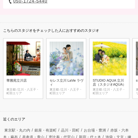
050-1724-5440
こちらのスタジオをチェックした人におすすめのスタジオ
華雅苑立川店
セレス立川 LaVie ラヴ
STUDIO AQUA 立川
s
ィ
店（スタジオAQUA）
東京都 /立川・八王子・
東京都 /立川・八王子・
東京都 /立川・八王子・
東京
町田エリア
町田エリア
町田エリア
近くのエリア
東京駅・丸の内
銀座・有楽町
品川・田町
お台場・豊洲
赤坂・六本
木・麻布
表参道・青山
恵比寿・代官山
新宿・代々木
池袋・文京・練