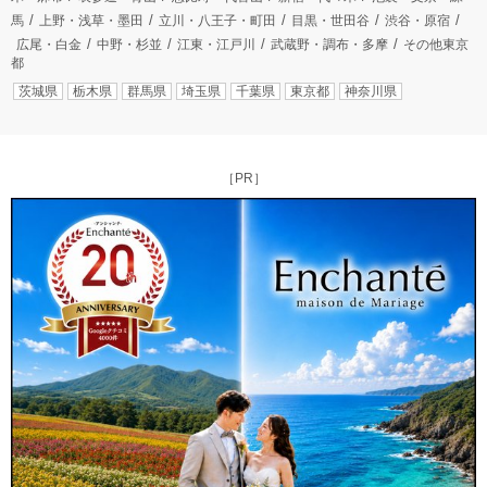
馬
上野・浅草・墨田
立川・八王子・町田
目黒・世田谷
渋谷・原宿
広尾・白金
中野・杉並
江東・江戸川
武蔵野・調布・多摩
その他東京
都
茨城県
栃木県
群馬県
埼玉県
千葉県
東京都
神奈川県
［PR］