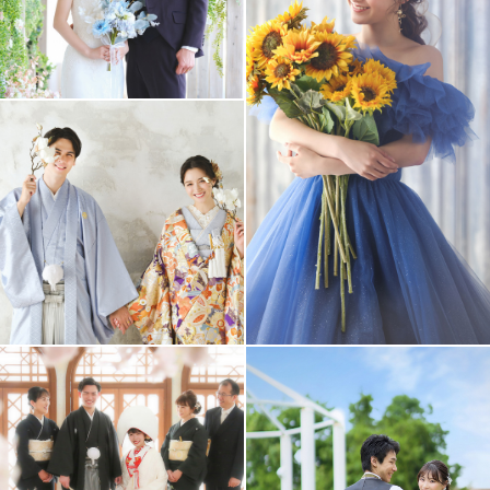
アクセス/TEL
スタジオトップ
こだわりポイント
ペットと撮影
スタジオでの撮影
自分のカメラで撮影
豊富なドレス
豊富なカラードレス
豊富な色打掛・着物
持ち込み衣装
子供用の衣装
家族・友人と撮影
マタニティフォト