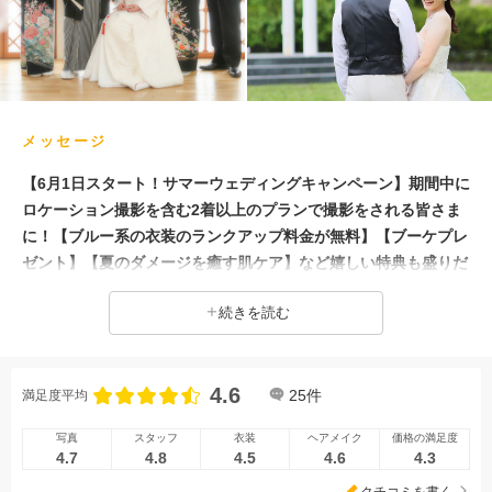
自慢の修正技術
3万円以下のプラン
メッセージ
【6月1日スタート！サマーウェディングキャンペーン】期間中に
ロケーション撮影を含む2着以上のプランで撮影をされる皆さま
に！【ブルー系の衣装のランクアップ料金が無料】【ブーケプレ
ゼント】【夏のダメージを癒す肌ケア】など嬉しい特典も盛りだ
くさん。スタジオ撮影とロケーション撮影のどちらも楽しめる多
続きを読む
彩なプランをご用意しています。壮大な自然を背景にした思い出
に残る一枚や、衣装や小物で夏を思いっきり感じる撮影もお楽し
みいただけます！さらに新しいスタイルのウェディングフォト
4.6
【BOHO wedding】も開催中！型にはまらない、自分たちらし
25
件
満足度平均
い、自然体でリラックスした雰囲気のおしゃれなウェディングフ
写真
スタッフ
衣装
ヘアメイク
価格の満足度
ォトを残したい方にピッタリのBOHO！この機会をお見逃しな
4.7
4.8
4.5
4.6
4.3
く。
クチコミを書く