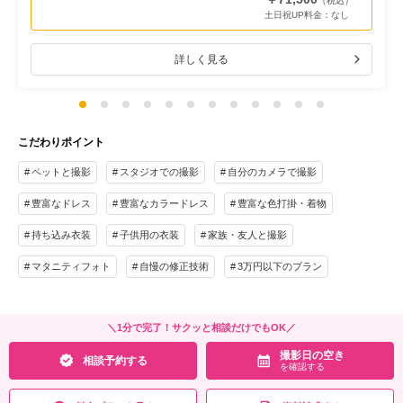
（税込）
土日祝UP料金：
なし
詳しく見る
こだわりポイント
ペットと撮影
スタジオでの撮影
自分のカメラで撮影
豊富なドレス
豊富なカラードレス
豊富な色打掛・着物
持ち込み衣装
子供用の衣装
家族・友人と撮影
マタニティフォト
自慢の修正技術
3万円以下のプラン
＼1分で完了！サクッと相談だけでもOK／
撮影日の空き
相談予約する
を確認する