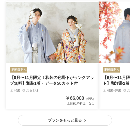
期間限定
期間限定
【9月〜11月限定！和装の色掛下がランクアッ
【9月〜11月
プ無料】和装1着・データ50カット付
ト】和洋装2着
ト・ ムービー
和装
スタジオ
和装+洋装
￥66,000
（税込）
土日祝UP料金：
なし
プランをもっと見る