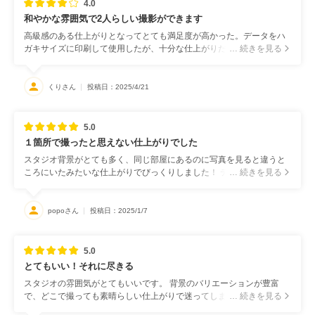
4.0
和やかな雰囲気で2人らしい撮影ができます
高級感のある仕上がりとなってとても満足度が高かった。データをハ
ガキサイズに印刷して使用したが、十分な仕上がりだった。
… 続きを見る
くりさん
投稿日：2025/4/21
5.0
１箇所で撮ったと思えない仕上がりでした
スタジオ背景がとても多く、同じ部屋にあるのに写真を見ると違うと
ころにいたみたいな仕上がりでびっくりしました！ テラスがあるので
… 続きを見る
外で撮ってる風な写真も撮れて、木がたくさんの廊下は、お日様も入
ってとても綺麗に写真が撮れてて感動しました。 1着につき30分ほど
の撮影で、最初は短いかなって思ったのですが、フレンドリーなスタ
popoさん
投稿日：2025/1/7
ッフさんが多く、表情やポーズ、背景をたくさん工夫してくれて、色
打掛、ドレス、カラードレス、メイキング全部で180カットちょっと
でした。 全データの修整はついてないのですが、必要ないくらい綺麗
5.0
でした。背景によっては顔が少し暗く映っているものもありました
とてもいい！それに尽きる
が、自分で編集しようと思います。
スタジオの雰囲気がとてもいいです。 背景のバリエーションが豊富
で、どこで撮っても素晴らしい仕上がりで迷ってしまいます。
… 続きを見る