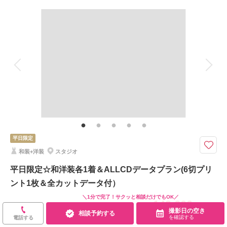
撮影料
新婦衣装1着
新郎衣装1着
着付け
ヘアメイク
小物一式
アルバム
データ 20 カット
台紙付写真
衣装追加
会食
挙式
家族と撮影
家族用衣装レンタル
ペットと撮影
20カットデータが全て修整済みでのお渡しに♪
ガーデンスタジオ内でたくさん撮影した中より、20枚をお選びいただき、
全てのカットを修整してお渡しいたします！！
平日限定
撮影日の空き
相談予約する
和装+洋装
スタジオ
を確認する
平日限定☆和洋装各1着＆ALLCDデータプラン(6切プリ
ント1枚＆全カットデータ付）
＼1分で完了！サクッと相談だけでもOK／
149,600
￥
（税込）
撮影日の空き
相談予約する
を確認する
電話する