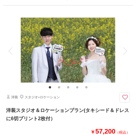
プラン詳細
撮影日の空き
相談予約する
を確認する
撮影料
新婦衣装1着
新郎衣装1着
着付け
ヘアメイク
小物一式
アルバム
データ 150 カット
台紙付写真
衣装追加
会食
挙式
家族と撮影
家族用衣装レンタル
ペットと撮影
ドレスで新緑ロケーション♪150カットデータ仕上げ♪
春のみの限定プラン♡4月〜5月中旬にご利用ください。
ロケーションで150カット♪ご希望をお聞かせください。
ロケーション場所は大宮第二公園または市民の森公園となります。
ご希望のロケ地がございましたら、お申し付けくださいね♪
洋装
スタジオ+ロケーション
洋装スタジオ＆ロケーションプラン(タキシード＆ドレス
このプランで撮影可能な撮影レポート
に6切プリント2枚付）
撮影日：
2021年4月4日
撮影場所：
市民の森公園
（埼玉）
57,200
￥
（税込）