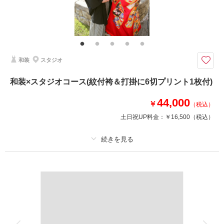
10周年、20周年、30周年先の仲良し記念に♡
両親に撮影をプレゼントしたい♡方に。。。
まだウエディングフォトを撮っていなかった♡あなたに。。。
10年ごとに撮影されている♡あなたに。。。
素敵なドレスでゆったりと撮影しましょう♪
和装
スタジオ
和装×スタジオコース(紋付袴＆打掛に6切プリント1枚付)
撮影日の空き
相談予約する
を確認する
44,000
￥
（税込）
土日祝UP料金：
￥16,500
（税込）
プラン詳細
撮影料
新婦衣装1着
新郎衣装1着
着付け
ヘアメイク
小物一式
アルバム
データ
台紙付写真
衣装追加
会食
挙式