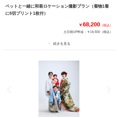
を確認する
ペットと一緒に和装ロケーション撮影プラン（着物1着
に6切プリント1枚付）
68,200
￥
（税込）
土日祝UP料金：
￥16,500
（税込）
プラン詳細
撮影料
新婦衣装1着
新郎衣装1着
着付け
ヘアメイク
小物一式
アルバム
データ
台紙付写真
衣装追加
会食
挙式
家族と撮影
家族用衣装レンタル
ペットと撮影
打掛でお散歩しながら撮影しましょう♪
大切なペットと一緒に、打掛でお散歩できるプランです♡テンション上がり
ますよ♪