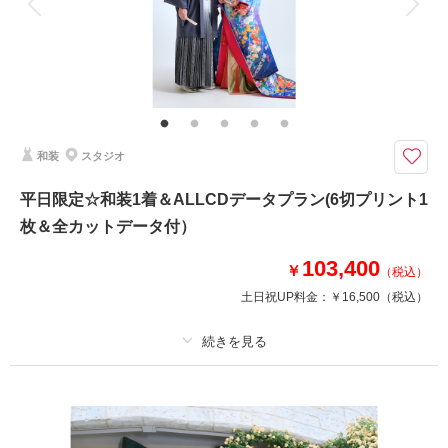
家族と撮影
家族用衣装レンタル
ペットと撮影
ミニチャペルで挙式はいかが？？？
屋上庭園にあるドーム型チャペルで挙式が出来ます♪
雰囲気はイタリア、フランスのアンティーク感漂う造りとなっていて、オシ
ャレですよ。。。階段でのフラワーシャワーも人気です♪
和装
スタジオ
このプランで撮影可能な撮影レポート
平日限定☆和装1着＆ALLCDデータプラン(6切プリント1
撮影日：
2022年5月28日
枚＆全カットデータ付）
撮影場所：
スタジオ
（埼玉）
103,400
￥
（税込）
土日祝UP料金：
￥16,500
（税込）
撮影日の空き
相談予約する
を確認する
プラン詳細
撮影料
新婦衣装1着
新郎衣装1着
着付け
ヘアメイク
小物一式