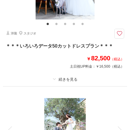
和装でスタジオと神社周辺ロケーションを満喫♪
和装スタジオでかっちり撮影した後に、のびのびロケーション撮影を楽しみ
ましょう♪
洋装
スタジオ
このプランで撮影可能な撮影レポート
撮影日：
2025年2月2日
＊＊＊いろいろデータ50カットドレスプラン＊＊＊
撮影場所：
花田苑
（埼玉）
82,500
￥
（税込）
土日祝UP料金：
￥16,500
（税込）
撮影日の空き
相談予約する
を確認する
プラン詳細
撮影料
新婦衣装1着
新郎衣装
着付け
ヘアメイク
小物一式
アルバム
データ 50 カット
台紙付写真
衣装追加
会食
挙式