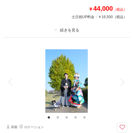
44,000
￥
（税込）
土日祝UP料金：
￥16,500
（税込）
プラン詳細
撮影料
新婦衣装2着
新郎衣装
着付け
ヘアメイク
小物一式
アルバム
データ
台紙付写真
衣装追加
会食
挙式
家族と撮影
家族用衣装レンタル
ペットと撮影
仲良く2人でドレスアップしましょう♪
素敵なお二人の今を、ウエディングドレスでHappyに残しましょう♪
ご要望は何なりとお申し付けください！
和装
ロケーション
撮影日の空き
相談予約する