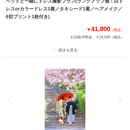
ペットと一緒にドレス撮影プラン(ランクアップ無！白ド
撮影場所：
スタジオ
（埼玉）
レスorカラードレス1着／タキシード1着／ヘアメイク／
6切プリント1枚付き)
41,800
￥
（税込）
土日祝UP料金：
￥16,500
（税込）
撮影日の空き
相談予約する
を確認する
プラン詳細
撮影料
新婦衣装1着
新郎衣装1着
着付け
ヘアメイク
小物一式
アルバム
データ
台紙付写真
衣装追加
会食
挙式
家族と撮影
家族用衣装レンタル
ペットと撮影
かけがえのないペットも大事な家族♡絶対一緒がいい！！！
ワンちゃん、ネコちゃん、うさぎちゃん、オウムちゃん、亀ちゃん♡
みーんな大集合♡ご一緒に愉快に撮影しましょう♪