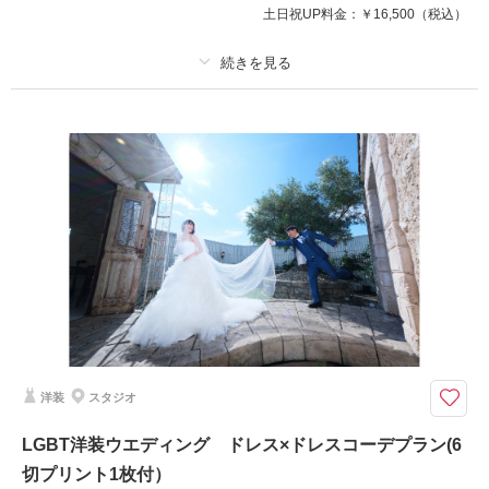
土日祝UP料金：
￥16,500
（税込）
撮影日の空き
相談予約する
プラン詳細
を確認する
撮影料
新婦衣装1着
新郎衣装1着
着付け
ヘアメイク
小物一式
アルバム
データ
台紙付写真
衣装追加
会食
挙式
家族と撮影
家族用衣装レンタル
ペットと撮影
スタジオ＆ロケーションで満足度up!
せっかくお気に入りの衣裳に着替えたのだから、、、スタジオとロケーショ
ンでしっかりおさえましょう♪
洋装
スタジオ
撮影日の空き
相談予約する
LGBT洋装ウエディング ドレス×ドレスコーデプラン(6
を確認する
切プリント1枚付）