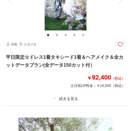
家族と撮影
家族用衣装レンタル
ペットと撮影
とにかくデータが欲しい！二人にオススメ♪
データがほしい！でも全部はいらないかも。。。という二人にぴったりなプ
ランです♪
カメラマンが厳選したカットを50枚お渡しです！！
洋装
スタジオ
撮影日の空き
相談予約する
平日限定☆ドレス1着タキシード1着＆ヘアメイク＆全カ
を確認する
ットデータプラン(全データ150カット付）
92,400
￥
（税込）
土日祝UP料金：
￥16,500
（税込）
プラン詳細
撮影料
新婦衣装1着
新郎衣装1着
着付け
ヘアメイク
小物一式