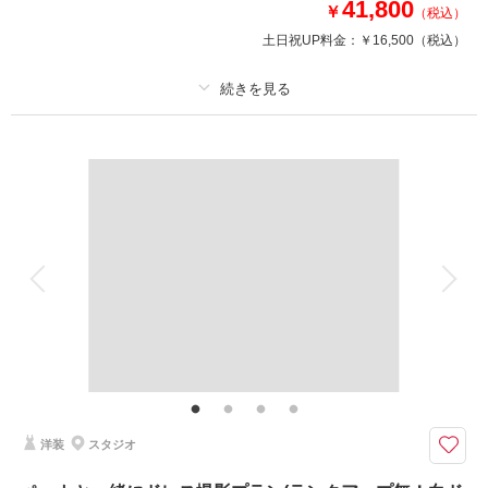
41,800
￥
（税込）
土日祝UP料金：
￥16,500
（税込）
プラン詳細
撮影料
新婦衣装1着
新郎衣装1着
着付け
ヘアメイク
小物一式
アルバム
データ
台紙付写真
衣装追加
会食
挙式
家族と撮影
家族用衣装レンタル
ペットと撮影
ご家族と一緒に撮影したい方必見♪
最近ご利用の多いファミリー撮影プランです☆かわいいお子さまにも衣裳の
無料レンタルありますよ♡
洋装
スタジオ
このプランで撮影可能な撮影レポート
撮影日：
2024年2月24日