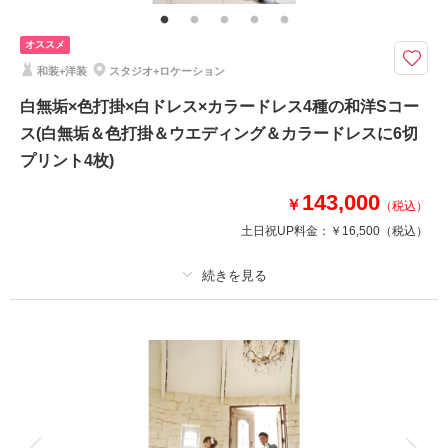
150カットを楽しく撮影しましょう！！
オススメ
和装+洋装
スタジオ+ロケーション
このプランで撮影可能な撮影レポート
白無垢×色打掛×白ドレス×カラードレス4種の和洋Sコー
撮影日：
2025年10月27日
撮影場所：
スタジオ
（埼玉）
ス(白無垢＆色打掛＆ウエディング＆カラードレスに6切
プリント4枚)
143,000
￥
（税込）
土日祝UP料金：
￥16,500
（税込）
撮影日の空き
相談予約する
を確認する
プラン詳細
撮影料
新婦衣装4着
新郎衣装4着
着付け
ヘアメイク
小物一式
アルバム
データ
台紙付写真
衣装追加
会食
挙式