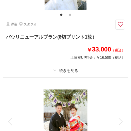
素敵な今をドレスアップして残したいあなたに♪
ご希望は何なりとお申し付けくださいね。。。
トータルコーディネートはお任せください！
洋装
スタジオ
撮影日の空き
相談予約する
バウリニューアルプラン(6切プリント1枚）
を確認する
33,000
￥
（税込）
土日祝UP料金：
￥16,500
（税込）
プラン詳細
撮影料
新婦衣装1着
新郎衣装1着
着付け
ヘアメイク
小物一式
アルバム
データ
台紙付写真
衣装追加
会食
挙式
家族と撮影
家族用衣装レンタル
ペットと撮影