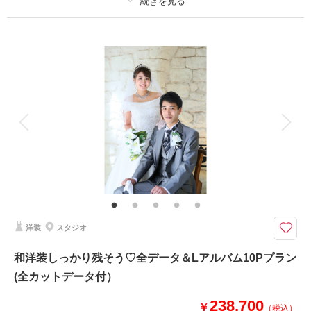
プラン詳細
撮影日の空き
相談予約する
を確認する
撮影料
新婦衣装2着
新郎衣装2着
着付け
ヘアメイク
小物一式
アルバム 10 P
データ 150 カット
台紙付写真
衣装追加
会食
挙式
家族と撮影
家族用衣装レンタル
ペットと撮影
10P25カット仕上げのアルバムと全カットデータのついた嬉しいセットです
♪
アクリル表紙のお部屋に飾れるアルバムです☆見開き写真で編集されたレイ
アウトで華やかです☆
洋装
スタジオ
このプランで撮影可能な撮影レポート
和洋装しっかり残そう♡全データ＆Lアルバム10Pプラン
撮影日：
2025年5月10日
(全カットデータ付）
撮影場所：
スタジオ
（埼玉）
238,700
￥
（税込）