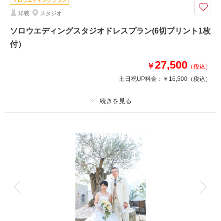
ソロウエディングプラン
洋装
スタジオ
このプランで撮影可能な撮影レポート
ソロウエディングスタジオドレスプラン(6切プリント1枚
撮影日：
2022年4月25日
付）
撮影場所：
スタジオ
（埼玉）
27,500
￥
（税込）
土日祝UP料金：
￥16,500
（税込）
撮影日の空き
相談予約する
を確認する
プラン詳細
撮影料
新婦衣装1着
新郎衣装
着付け
ヘアメイク
小物一式
アルバム
データ
台紙付写真
衣装追加
会食
挙式
家族と撮影
家族用衣装レンタル
ペットと撮影
お気に入りのドレスでゆったりと。。。