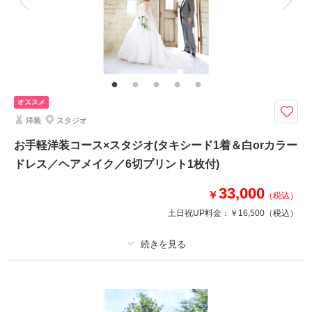
家族と撮影
家族用衣装レンタル
ペットと撮影
和装2着＋洋装2着のよくばりプランです♪
フォトウェディングにぴったりの満足コースです。。。
全部で4着選べるので、白無垢＆色打掛＆白ドレス＆カラードレスなんて組
み合わせはいかが？親御さんもお呼びして、スタジオやロケーションで、1
日楽しみながら撮影しまょう♪
オススメ
洋装
スタジオ
このプランで撮影可能な撮影レポート
お手軽洋装コース×スタジオ(タキシード1着＆白orカラー
撮影日：
2020年5月17日
ドレス／ヘアメイク／6切プリント1枚付)
撮影場所：
大宮公園
（埼玉）
33,000
￥
（税込）
土日祝UP料金：
￥16,500
（税込）
撮影日の空き
相談予約する
を確認する
プラン詳細
撮影料
新婦衣装1着
新郎衣装1着