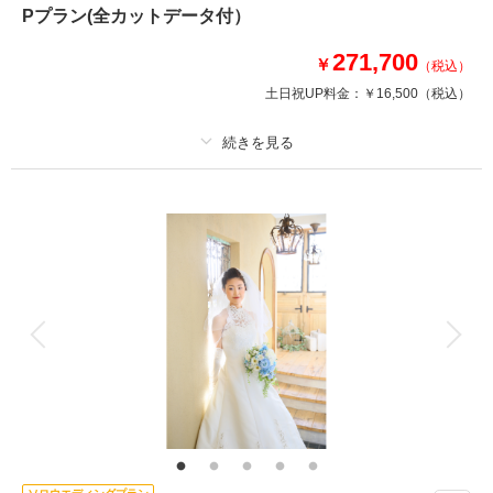
撮影日：
2021年5月17日
Pプラン(全カットデータ付）
撮影場所：
大宮公園
（埼玉）
271,700
￥
（税込）
土日祝UP料金：
￥16,500
（税込）
撮影日の空き
相談予約する
を確認する
プラン詳細
撮影料
新婦衣装1着
新郎衣装1着
着付け
ヘアメイク
小物一式
アルバム 20 P
データ 150 カット
台紙付写真
衣装追加
会食
挙式
家族と撮影
家族用衣装レンタル
ペットと撮影
20p40カット仕上げのアルバムと全カットデータのついた嬉しいセットです
♪
高級感あるレザー素材の表紙を使用したアルバムです♪
表紙のカラーはホワイト・ブラウン・ブラックからお好きなものを。
カットも多く入り素敵に編集されたデザインアルバムです♪