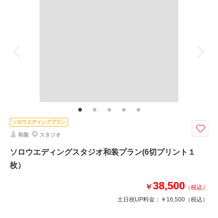
撮影料
新婦衣装2着
新郎衣装2着
着付け
ヘアメイク
小物一式
アルバム
データ
台紙付写真
衣装追加
会食
挙式
家族と撮影
家族用衣装レンタル
ペットと撮影
写真を残すなら、もちろん着物もドレスも！！！
写真だけはしっかり残したいあなたにオススメ♪着物とドレスが残せるプラ
ンです。。。
手ぶらでご来店頂けますよ☆
ソロウエディングプラン
和装
スタジオ
このプランで撮影可能な撮影レポート
ソロウエディングスタジオ和装プラン(6切プリント１
撮影日：
2024年8月4日
撮影場所：
スタジオ
（埼玉）
枚）
38,500
￥
（税込）
土日祝UP料金：
￥16,500
（税込）