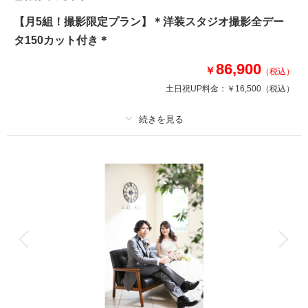
【月5組！撮影限定プラン】＊洋装スタジオ撮影全デー
タ150カット付き＊
86,900
￥
（税込）
土日祝UP料金：
￥16,500
（税込）
プラン詳細
撮影料
新婦衣装1着
新郎衣装1着
着付け
ヘアメイク
小物一式
アルバム
データ 150 カット
台紙付写真
衣装追加
会食
挙式
家族と撮影
家族用衣装レンタル
ペットと撮影
月5組限定でドレスの全カットをお得に撮影できます！！
ドレス、タキシードはランクアップ料金なしでお好きな衣装を選べます♪
スタジオの1F~4Fまでお好きな場所全てが撮影スポットです☆