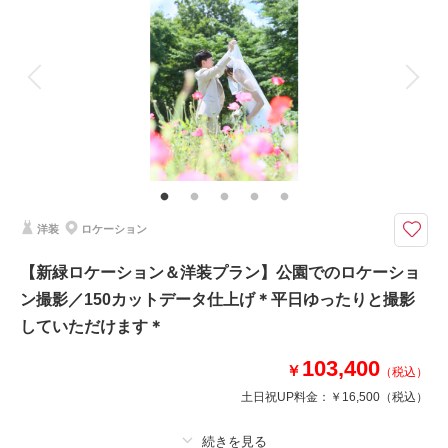
着付け
ヘアメイク
小物一式
アルバム
データ
台紙付写真
衣装追加
会食
挙式
家族と撮影
家族用衣装レンタル
ペットと撮影
その他含むもの
六つ切プリントをデータ渡しに変更していただけます
ドレスで素敵なフォトを残しましょう♪
タキシード、ドレス（白orカラー）とヘアメイク、写真6切1枚がセットに
洋装
ロケーション
なったプランです。たくさん撮影した中から、お好きなフォトを選べますよ
☆
【新緑ロケーション＆洋装プラン】公園でのロケーショ
ン撮影／150カットデータ仕上げ＊平日ゆったりと撮影
このプランで撮影可能な撮影レポート
していただけます＊
撮影日：
2024年9月9日
103,400
￥
撮影場所：
スタジオ
（埼玉）
（税込）
土日祝UP料金：
￥16,500
（税込）