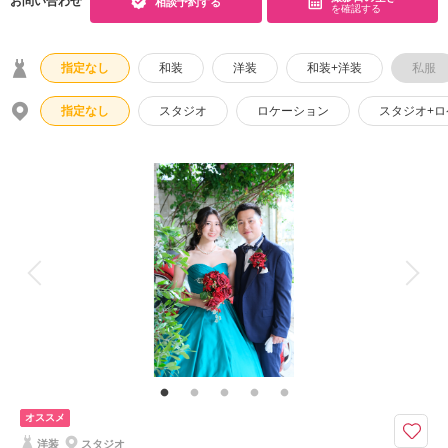
お問い合わせ
相談予約する
を確認する
こだわりポイント
指定なし
和装
洋装
和装+洋装
私服
指定なし
スタジオ
ロケーション
スタジオ+
ペットと撮影
家族・友人と撮影
挙式フォト
自慢の修正技術
事前来店なしで撮影
子供用の衣装
マタニティフォト
ガーデンでの撮影
オススメ
洋装
スタジオ