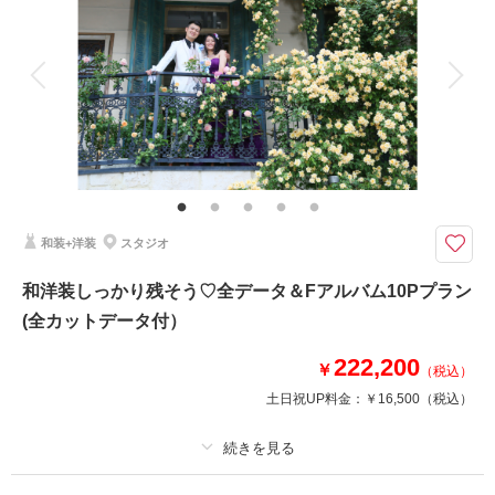
アルバム
データ 150 カット
台紙付写真
衣装追加
会食
挙式
家族と撮影
家族用衣装レンタル
ペットと撮影
和装で全カットのデータが欲しい方へ♪
平日ならではのゆったり撮影＆素敵な和装での150カットデータのお渡しプ
ランです♪
和装+洋装
スタジオ
このプランで撮影可能な撮影レポート
撮影日：
2026年5月2日
和洋装しっかり残そう♡全データ＆Fアルバム10Pプラン
撮影場所：
大宮公園
（埼玉）
(全カットデータ付）
222,200
￥
（税込）
土日祝UP料金：
￥16,500
（税込）
撮影日の空き
相談予約する
を確認する
プラン詳細