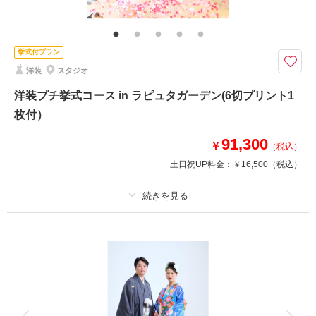
節目のお写真はご家族で♪賑やかで楽しい思い出になりますよ♡
このプランで撮影可能な撮影レポート
挙式付プラン
撮影日：
2020年3月1日
洋装
スタジオ
撮影場所：
スタジオ
（埼玉）
洋装プチ挙式コース in ラピュタガーデン(6切プリント1
枚付）
91,300
￥
（税込）
土日祝UP料金：
￥16,500
（税込）
撮影日の空き
相談予約する
を確認する
プラン詳細
撮影料
新婦衣装
新郎衣装
着付け
ヘアメイク
小物一式
アルバム
データ
台紙付写真
衣装追加
会食
挙式