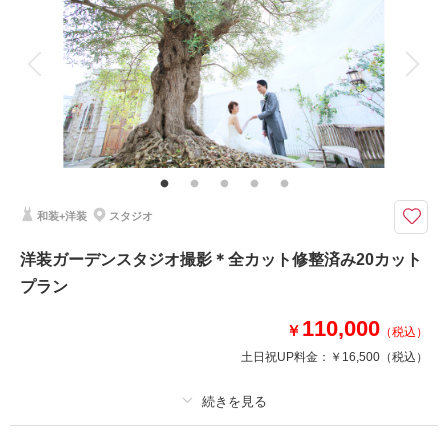
アルバム
データ 150 カット
台紙付写真
衣装追加
会食
挙式
家族と撮影
家族用衣装レンタル
ペットと撮影
ドレスとタキシードでたくさんのデータが欲しい方へ♪
平日ならではのゆったり撮影＆素敵なドレスでの150カットデータのお渡し
プランです♪
和装+洋装
スタジオ
このプランで撮影可能な撮影レポート
撮影日：
2025年11月28日
洋装ガーデンスタジオ撮影＊全カット修整済み20カット
撮影場所：
スタジオ
（埼玉）
プラン
110,000
￥
（税込）
土日祝UP料金：
￥16,500
（税込）
撮影日の空き
相談予約する
を確認する
プラン詳細