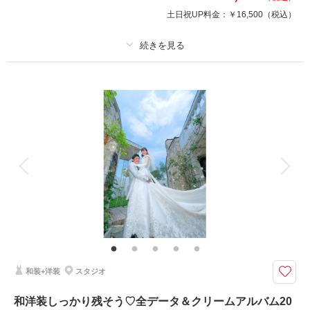
土日祝UP料金：
￥16,500
（税込）
撮影日の空き
相談予約する
を確認する
プラン詳細
撮影料
新婦衣装1着
新郎衣装1着
着付け
ヘアメイク
小物一式
アルバム 10 P
データ 150 カット
台紙付写真
衣装追加
会食
挙式
家族と撮影
家族用衣装レンタル
ペットと撮影
10P20カット仕上げのアルバムと全カットデータのついた嬉しいセットです
♪
大きなフォトBOXつきのアルバムです。30cm以上あるスクエア型の写真は
見応えがありますよ♪マット調の写真が小洒落ています♡
和装+洋装
スタジオ
このプランで撮影可能な撮影レポート
和洋装しっかり残そう♡全データ＆クリームアルバム20