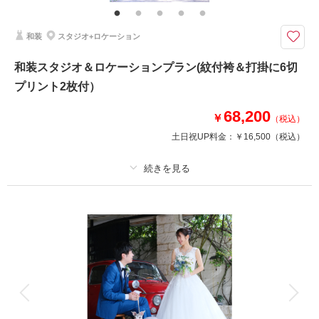
和装
スタジオ+ロケーション
このプランで撮影可能な撮影レポート
撮影日：
2024年12月15日
和装スタジオ＆ロケーションプラン(紋付袴＆打掛に6切
撮影場所：
スタジオ
（埼玉）
プリント2枚付）
68,200
￥
（税込）
土日祝UP料金：
￥16,500
（税込）
撮影日の空き
相談予約する
を確認する
プラン詳細
撮影料
新婦衣装1着
新郎衣装1着
着付け
ヘアメイク
小物一式
アルバム
データ
台紙付写真
衣装追加
会食
挙式
家族と撮影
家族用衣装レンタル
ペットと撮影