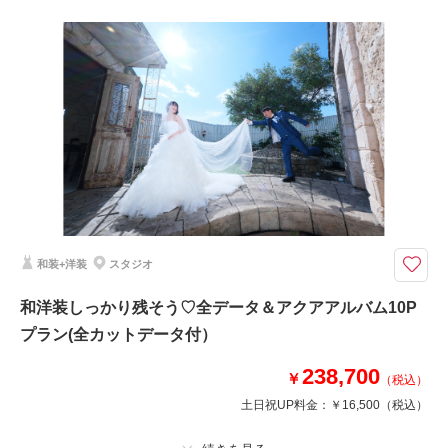
撮影料
新婦衣装1着
新郎衣装1着
着付け
ヘアメイク
小物一式
アルバム 10 P
データ 150 カット
台紙付写真
衣装追加
会食
挙式
家族と撮影
家族用衣装レンタル
ペットと撮影
10P12~15カット仕上げのアルバムと全カットデータのついた嬉しいセット
です♪
A4サイズの製本タイプアルバムに写真集のような巻表紙がついたアルバム
です。
和装+洋装
スタジオ
全面写真で大きく華やかに♪
和洋装しっかり残そう♡全データ＆アクアアルバム10P
このプランで撮影可能な撮影レポート
プラン(全カットデータ付）
撮影日：
2022年6月12日
238,700
￥
（税込）
撮影場所：
スタジオ
（埼玉）
土日祝UP料金：
￥16,500
（税込）