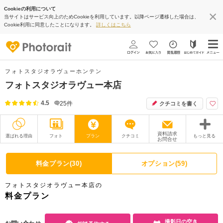
Cookieの利用について
当サイトはサービス向上のためCookieを利用しています。以降ページ遷移した場合は、
Cookie利用に同意したことになります。
詳しくはこちら
フォトスタジオラヴューホンテン
フォトスタジオラヴュー本店
4.5
25
件
クチコミを書く
資料請求
選ばれる理由
フォト
プラン
クチコミ
もっと見る
お問合せ
撮影レポート
フォトグラファー
料金プラン(30)
オプション(59)
衣装
ムービー
フォトスタジオラヴュー本店の
オプション
ブログ
料金プラン
アクセス/TEL
スタジオトップ
撮影日の空き