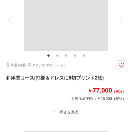
アルバム
データ 150 カット
台紙付写真
衣装追加
会食
挙式
家族と撮影
家族用衣装レンタル
ペットと撮影
コスパ抜群！衣装ランクアップなし・ヘアメイク・全データ150カット¥46,
000分がついたHappyプラン♡
たくさんのデータが欲しいけれど、予算が、、、というお客様へ♡憧れのウ
エディングドレスで色々な背景で撮影させていただきます！追加料金がない
から嬉しい！！是非ご利用くださいね♡
和装+洋装
スタジオ+ロケーション
和洋装コース(打掛＆ドレスに6切プリント2枚)
撮影日の空き
相談予約する
を確認する
77,000
￥
（税込）
土日祝UP料金：
￥16,500
（税込）
プラン詳細