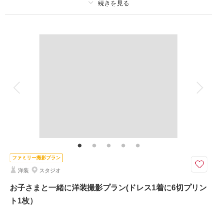
撮影日の空き
相談予約する
を確認する
プラン詳細
撮影料
新婦衣装1着
新郎衣装
着付け
ヘアメイク
小物一式
アルバム
データ
台紙付写真
衣装追加
会食
挙式
家族と撮影
家族用衣装レンタル
ペットと撮影
広いスタジオを独り占め♪
素敵な今を打掛で豪華に残しましょう♪
ご要望は何なりとお申し付けくださいませ。。。
トータルコーディネートはお任せください！
ファミリー撮影プラン
洋装
スタジオ
撮影日の空き
相談予約する
を確認する
お子さまと一緒に洋装撮影プラン(ドレス1着に6切プリン
ト1枚）