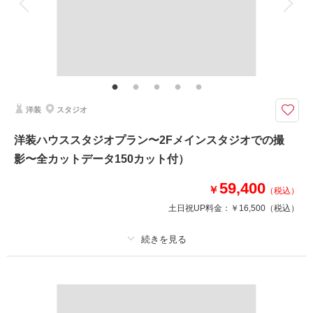
家族と撮影
家族用衣装レンタル
ペットと撮影
人気の打掛フォトをしっかり残しましょう♪
挙式はドレスの方の前撮でも人気の和装撮影。皆の憧れ、親御さんも喜ぶ打
掛で写真を残しましょう☆おかつらは苦手、、、な方は和装の洋髪でチャレ
ンジして♪
洋装
スタジオ
このプランで撮影可能な撮影レポート
洋装ハウススタジオプラン〜2Fメインスタジオでの撮
撮影日：
2024年3月31日
影〜全カットデータ150カット付）
撮影場所：
スタジオ
（埼玉）
59,400
￥
（税込）
土日祝UP料金：
￥16,500
（税込）
撮影日の空き
相談予約する
を確認する
プラン詳細
撮影料
新婦衣装1着
新郎衣装1着
着付け
ヘアメイク
小物一式