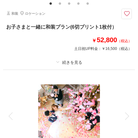
和装
ロケーション
このプランで撮影可能な撮影レポート
撮影日：
2024年11月12日
お子さまと一緒に和装プラン(6切プリント1枚付）
撮影場所：
大宮第二公園
（埼玉）
52,800
￥
（税込）
土日祝UP料金：
￥16,500
（税込）
撮影日の空き
相談予約する
を確認する
プラン詳細
撮影料
新婦衣装1着
新郎衣装1着
着付け
ヘアメイク
小物一式
アルバム
データ
台紙付写真
衣装追加
会食
挙式
家族と撮影
家族用衣装レンタル
ペットと撮影
大切なお子様と一緒に和装で家族フォトを♪