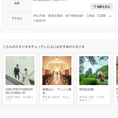
住所
地図を見る
JR山手線・東急目黒線・地下鉄南北線・三田線「目黒駅」よ
アクセス
り徒歩5分
こちらのスタジオをチェックした人におすすめのスタジオ
ONE PHOTOWEDDI
南青山ル・アンジェ教
明治記念館
D
NG OSAKA-JO
会
大阪府 /梅田・新大阪エ
東京都 /表参道・青山エ
東京都 /赤坂・六本木・
東京
リア
リア
麻布エリア