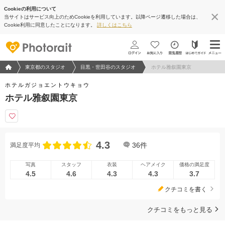
Cookieの利用について
当サイトはサービス向上のためCookieを利用しています。以降ページ遷移した場合は、
Cookie利用に同意したことになります。
詳しくはこちら
フォトウエディング/結婚写真のPhotorait ホーム
東京都のスタジオ
目黒・世田谷のスタジオ
ホテル雅叙園東京
ホテルガジョエントウキョウ
ホテル雅叙園東京
4.3
36
件
満足度平均
写真
スタッフ
衣装
ヘアメイク
価格の満足度
4.5
4.6
4.3
4.3
3.7
クチコミを書く
クチコミをもっと見る