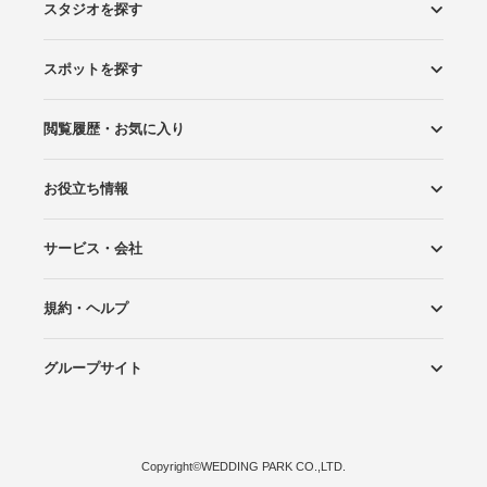
スタジオを探す
スポットを探す
エリアから探す
こだわりから探す
NEW PHOTO STYLE
プランから探す
フォトタイプ診断
フォトグラファーから探す
国内リゾートから探す
閲覧履歴・お気に入り
ロケーションから探す
スタジオから探す
お役立ち情報
閲覧スタジオ
お気に入り
サービス・会社
Wedding Photo マガジン
はじめてガイド
規約・ヘルプ
Photoraitとは
スタジオの掲載について
お問い合わせ
運営会社
サイトマップ
グループサイト
プライバシーポリシー
利用規約
ヘルプ
Wedding Park
Wedding Park 海外
Ringraph
Copyright
©
WEDDING PARK CO.,LTD.