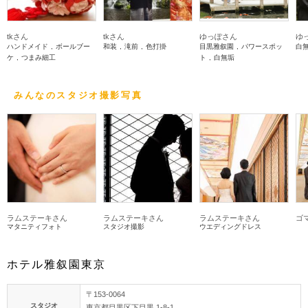
tkさん
tkさん
ゆっぽさん
ゆ
ハンドメイド
ボールブー
和装
滝前
色打掛
目黒雅叙園
パワースポッ
白
ケ
つまみ細工
ト
白無垢
みんなのスタジオ撮影写真
ラムステーキさん
ラムステーキさん
ラムステーキさん
ゴ
マタニティフォト
スタジオ撮影
ウエディングドレス
ホテル雅叙園東京
〒153-0064
スタジオ
東京都目黒区下目黒 1-8-1