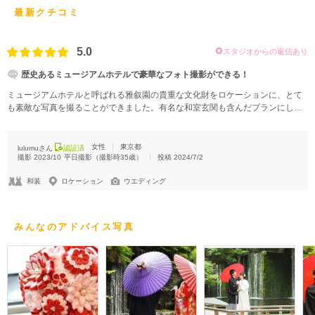
最新クチコミ
5.0
スタジオからの返信あり
歴史あるミュージアムホテルで豪華なフォト撮影ができる！
ミュージアムホテルと呼ばれる雅叙園の貴重な文化財をロケーションに、とて
も素敵な写真を撮ることができました。有名な和室玄関も含んだプランにした
のですが、場所自体ががとても豪華なので大変華やかな写真になりました。
女性
東京都
lulumuさん
認証済
撮影
2023/10
平日撮影
（撮影時
35
歳）
投稿
2024/7/2
和装
ロケーション
ウエディング
みんなのアドバイス写真