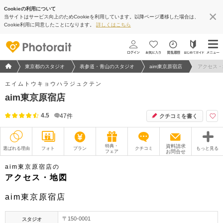
Cookieの利用について
当サイトはサービス向上のためCookieを利用しています。以降ページ遷移した場合は、
地図アプリで見る
Cookie利用に同意したことになります。
詳しくはこちら
フォトウエディング/結婚写真のPhotorait ホーム
東京都のスタジオ
表参道・青山のスタジオ
aim東京原宿店
アクセス・
エイムトウキョウハラジュクテン
aim東京原宿店
4.5
47
件
クチコミを書く
特典・
資料請求
選ばれる理由
フォト
プラン
クチコミ
もっと見る
フェア
お問合せ
撮影レポート
フォトグラファー
aim東京原宿店の
アクセス・地図
衣装
ムービー
aim東京原宿店
オプション
ブログ
〒150-0001
スタジオ