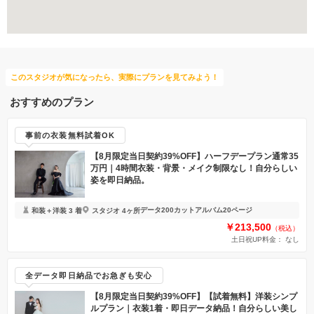
マタニティフォト
ソロウエディング
このスタジオが気になったら、実際にプランを見てみよう！
おすすめのプラン
事前の衣装無料試着OK
【8月限定当日契約39%OFF】ハーフデープラン通常35
万円｜4時間衣装・背景・メイク制限なし！自分らしい
姿を即日納品。
データ200カット
アルバム20ページ
和装＋洋装 3 着
スタジオ 4ヶ所
￥213,500
（税込）
土日祝UP料金：
なし
全データ即日納品でお急ぎも安心
【8月限定当日契約39%OFF】【試着無料】洋装シンプ
ルプラン｜衣装1着・即日データ納品！自分らしい美し