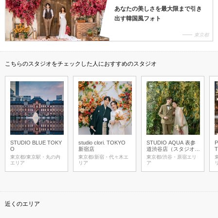
あなたの美しさを最大限まで引き
出す韓国風フォト
東京都
こちらのスタジオをチェックした人におすすめのスタジオ
STUDIO BLUE TOKY
studio clori. TOKYO
STUDIO AQUA 表参
O
新宿店
道渋谷店（スタジオA
T
QUA）
東京都/東京駅・丸の内
東京都/新宿・代々木エ
東京都/渋谷・原宿エリ
エリア
リア
ア
近くのエリア