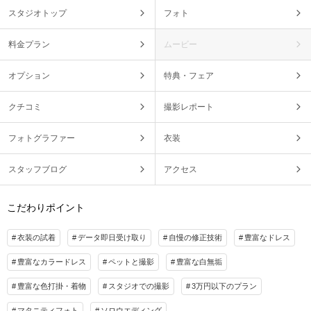
スタジオトップ
フォト
料金プラン
ムービー
オプション
特典・フェア
クチコミ
撮影レポート
フォトグラファー
衣装
スタッフブログ
アクセス
こだわりポイント
衣装の試着
データ即日受け取り
自慢の修正技術
豊富なドレス
豊富なカラードレス
ペットと撮影
豊富な白無垢
豊富な色打掛・着物
スタジオでの撮影
3万円以下のプラン
マタニティフォト
ソロウエディング