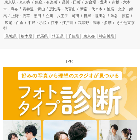
東京駅・丸の内
銀座・有楽町
品川・田町
お台場・豊洲
赤坂・六本
木・麻布
表参道・青山
恵比寿・代官山
新宿・代々木
池袋・文京・練
馬
上野・浅草・墨田
立川・八王子・町田
目黒・世田谷
渋谷・原宿
広尾・白金
中野・杉並
江東・江戸川
武蔵野・調布・多摩
その他東京
都
茨城県
栃木県
群馬県
埼玉県
千葉県
東京都
神奈川県
［PR］