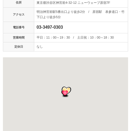
アクセス/TEL
スタジオトップ
住所
東京都渋谷区神宮前4-32-12 ニューウェーブ原宿7F
明治神宮前駅5番出口より徒歩2分 / 原宿駅 表参道口・竹
こだわりポイント
アクセス
下口より徒歩5分
03-3497-0303
電話番号
平日：11：00～19：30 / 土日祝：10：00～18：30
営業時間
なし
定休日
衣装の試着
データ即日受け取り
自慢の修正技術
豊富なドレス
豊富なカラードレス
ペットと撮影
豊富な白無垢
豊富な色打掛・着物
スタジオでの撮影
3万円以下のプラン