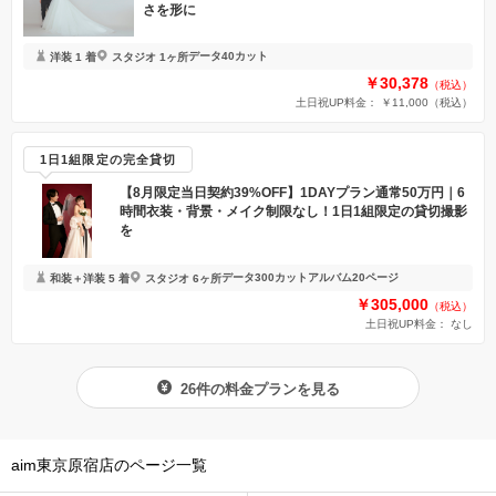
さを形に
データ40カット
洋装 1 着
スタジオ 1ヶ所
￥30,378
（税込）
土日祝UP料金： ￥11,000
（税込）
1日1組限定の完全貸切
【8月限定当日契約39%OFF】1DAYプラン通常50万円｜6
時間衣装・背景・メイク制限なし！1日1組限定の貸切撮影
を
データ300カット
アルバム20ページ
和装＋洋装 5 着
スタジオ 6ヶ所
￥305,000
（税込）
土日祝UP料金：
なし
26件の料金プランを見る
aim東京原宿店のページ一覧