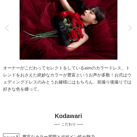
こだわりポイント
衣装の試着
データ即日受け取り
オーナーがこだわってセレクトをしているaimのカラードレス。ト
レンドをおさえた絶妙なカラーが豊富というお声が多数！お式はウ
ェディングドレスのみとうお嫁様にはもちろん、前撮り後撮りでは
好きな色を纏って。
自慢の修正技術
豊富なドレス
Kodawari
豊富なカラードレス
ペットと撮影
豊富な白無垢
こだわり
豊富な色打掛・着物
スタジオでの撮影
3万円以下のプラン
マタニティフォト
ソロウエディング
豊富なカラー展開とデザイン性が魅力