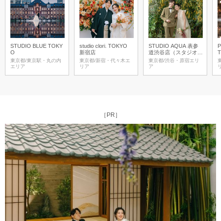
STUDIO BLUE TOKY
studio clori. TOKYO
STUDIO AQUA 表参
O
新宿店
道渋谷店（スタジオA
T
QUA）
東京都/東京駅・丸の内
東京都/新宿・代々木エ
東京都/渋谷・原宿エリ
エリア
リア
ア
［PR］