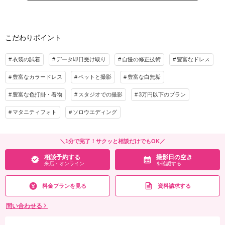
家族と撮影
家族用衣装レンタル
ペットと撮影
バリエーション豊富にこだわりを形にしたい方にピッタリ。
相談予約する
撮影日の空き
こだわりポイント
プラン詳細
来店・オンライン
を確認する
撮影料
新婦衣装2着
新郎衣装2着
衣装の試着
データ即日受け取り
自慢の修正技術
豊富なドレス
着付け
ヘアメイク
小物一式
豊富なカラードレス
ペットと撮影
豊富な白無垢
アルバム
データ 100カット
台紙付写真
衣装追加
会食
挙式
豊富な色打掛・着物
スタジオでの撮影
3万円以下のプラン
家族と撮影
家族用衣装レンタル
ペットと撮影
マタニティフォト
ソロウエディング
相談予約する
撮影日の空き
来店・オンライン
を確認する
＼1分で完了！サクッと相談だけでもOK／
相談予約する
撮影日の空き
来店・オンライン
を確認する
料金プランを見る
資料請求する
問い合わせる