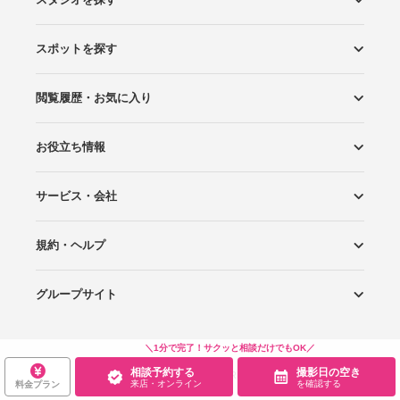
スポットを探す
エリアから探す
こだわりから探す
NEW PHOTO STYLE
プランから探す
フォトタイプ診断
フォトグラファーから探す
国内リゾートから探す
閲覧履歴・お気に入り
ロケーションから探す
スタジオから探す
お役立ち情報
閲覧スタジオ
お気に入り
サービス・会社
Wedding Photo マガジン
はじめてガイド
規約・ヘルプ
Photoraitとは
スタジオの掲載について
お問い合わせ
運営会社
サイトマップ
グループサイト
プライバシーポリシー
利用規約
ヘルプ
Wedding Park
Wedding Park 海外
Ringraph
＼1分で完了！サクッと相談だけでもOK／
相談予約する
撮影日の空き
Copyright
©
WEDDING PARK CO.,LTD.
来店・オンライン
を確認する
料金プラン