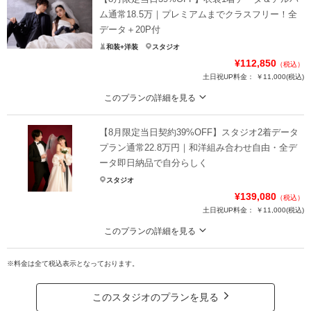
ム通常18.5万｜プレミアムまでクラスフリー！全
データ＋20P付
和装+洋装
スタジオ
¥112,850
（税込）
土日祝UP料金：
￥11,000
(税込)
このプランの詳細を見る
開催期間中のご来店もしくはオンラインカウンセリングで当日ご契約いただい
た方限定
【8月限定当日契約39%OFF】スタジオ2着データ
【衣装試着無料】通常18.5万円が当日契約で10%OFF！
プラン通常22.8万円｜和洋組み合わせ自由・全デ
プレミアムまでの衣装がクラスフリーで選べます。全データ納品に加え、レタ
ータ即日納品で自分らしく
ッチ済20Pアルバムもセット。
スタジオ
８月限定で当日契約で39％OFF（72,150円値引き）
¥139,080
（税込）
上質な一着を宝物として残したい方へ。
土日祝UP料金：
￥11,000
(税込)
プラン詳細
このプランの詳細を見る
今月中のご来店もしくはオンラインカウンセリングで当日契約限定
撮影料
新婦衣装1着
新郎衣装1着
※料金は全て税込表示となっております。
【衣装試着無料】
着付け
ヘアメイク
小物一式
和装・洋装から自由に2着選べるデータプラン。
アルバム 20P
データ 90カット
台紙付写真
ヘアメイク・小物付で、撮影した全データは即日納品いたします。
このスタジオのプランを見る
今月限定で当日契約39%OFF(88,920円値引き)
衣装追加
会食
挙式