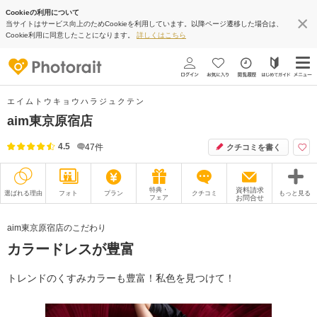
Cookieの利用について
当サイトはサービス向上のためCookieを利用しています。以降ページ遷移した場合は、
Cookie利用に同意したことになります。
詳しくはこちら
エイムトウキョウハラジュクテン
aim東京原宿店
4.5
47
件
クチコミを書く
特典・
資料請求
選ばれる理由
フォト
プラン
クチコミ
もっと見る
フェア
お問合せ
撮影レポート
フォトグラファー
aim東京原宿店のこだわり
カラードレスが豊富
衣装
ムービー
オプション
ブログ
トレンドのくすみカラーも豊富！私色を見つけて！
アクセス/TEL
スタジオトップ