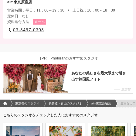
aim東京原宿店
営業時間：平日：11：00～19：30 / 土日祝：10：00～18：30
定休日：なし
資料送付方法：
メール
03-3497-0303
［PR］Photoraitのおすすめスタジオ
あなたの美しさを最大限まで引き
出す韓国風フォト
東京都
フォトウエディング/結婚写真のPhotorait ホーム
東京都のスタジオ
表参道・青山のスタジオ
aim東京原宿店
豊富なカラ
こちらのスタジオをチェックした人におすすめのスタジオ