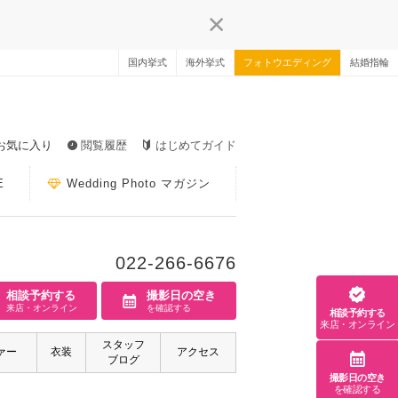
国内挙式
海外挙式
フォトウエディング
結婚指輪
お気に入り
閲覧履歴
はじめてガイド
E
Wedding Photo マガジン
022-266-6676
相談予約する
撮影日の空き
来店・オンライン
を確認する
相談予約する
来店・オンライン
スタッフ
ァー
衣装
アクセス
ブログ
撮影日の空き
を確認する