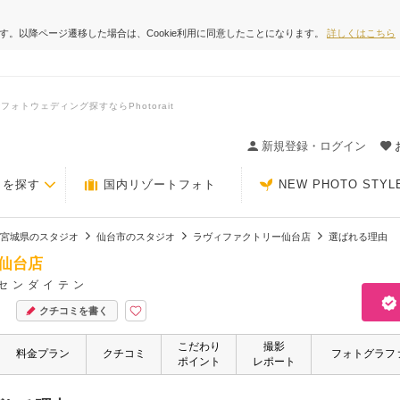
ます。以降ページ遷移した場合は、Cookie利用に同意したことになります。
詳しくはこちら
トウェディング探すならPhotorait
ィングの決め手が見つかるクチコミサイト-Photorait
新規登録・ログイン
トを探す
国内リゾートフォト
NEW PHOTO STYL
宮城県のスタジオ
仙台市のスタジオ
ラヴィファクトリー仙台店
選ばれる理由
仙台店
センダイテン
クチコミを書く
こだわり
撮影
料金プラン
クチコミ
フォトグラフ
ポイント
レポート