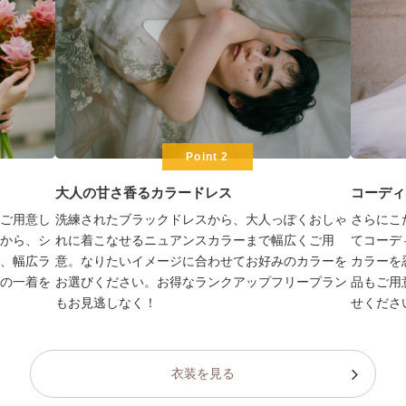
Point 2
大人の甘さ香るカラードレス
コーディ
ご用意し
洗練されたブラックドレスから、大人っぽくおしゃ
さらにこ
から、シ
れに着こなせるニュアンスカラーまで幅広くご用
てコーデ
、幅広ラ
意。なりたいイメージに合わせてお好みのカラーを
カラーを
の一着を
お選びください。お得なランクアップフリープラン
品もご用
もお見逃しなく！
せくださ
衣装を見る