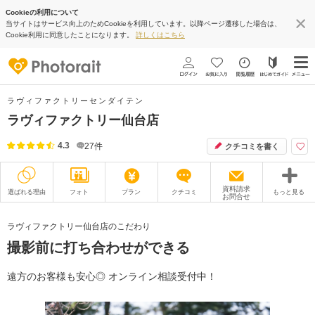
Cookieの利用について
当サイトはサービス向上のためCookieを利用しています。以降ページ遷移した場合は、
Cookie利用に同意したことになります。
詳しくはこちら
ラヴィファクトリーセンダイテン
ラヴィファクトリー仙台店
4.3
27
件
クチコミを書く
資料請求
選ばれる理由
フォト
プラン
クチコミ
もっと見る
お問合せ
撮影レポート
フォトグラファー
ラヴィファクトリー仙台店のこだわり
撮影前に打ち合わせができる
衣装
ムービー
オプション
ブログ
遠方のお客様も安心◎ オンライン相談受付中！
アクセス/TEL
スタジオトップ