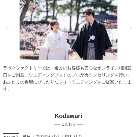
こだわりポイント
人気スポットでの撮影
豊富なドレス
ラヴィファクトリーでは、遠方のお客様も安心なオンライン相談窓
口をご用意。ウエディングフォトのプロがカウンセリングを行い、
おふたりの希望にぴったりなフォトウエディングをご提案いたしま
す。
撮影前の打ち合わせ
チャペルでの撮影
Kodawari
挙式フォト
豊富なカラードレス
豊富な色打掛・着物
こだわり
豊富な白無垢
家族・友人と撮影
ペットと撮影
マタニティフォト
エンゲージフォト
当日までの流れ①｜お申し込み