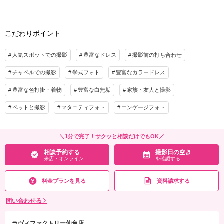
・小物一式
・フォトグラファー
・ロケ地2カ所（プラン内）
こだわりポイント
※トップシーズン（11月3日〜11月25日）撮影の場合は別途22,000円追加
プラン詳細
人気スポットでの撮影
豊富なドレス
撮影前の打ち合わせ
撮影料
新婦衣装2着
新郎衣装1着
チャペルでの撮影
挙式フォト
豊富なカラードレス
着付け
ヘアメイク
小物一式
豊富な色打掛・着物
豊富な白無垢
家族・友人と撮影
アルバム
データ 200カット
台紙付写真
ペットと撮影
マタニティフォト
エンゲージフォト
衣装追加
会食
挙式
家族と撮影
家族用衣装レンタル
ペットと撮影
＼1分で完了！サクッと相談だけでもOK／
その他含むもの
相談予約する
撮影日の空き
★通常238,700円が55%OFF！※2着目のヘアメイクチェンジご希望の場合、22,000円
来店・オンライン
を確認する
追加 ※ブーケ（1スタイルにつき）をご希望の場合は別途5,500円〜 ※衣装持ち込み
料（衣装1点）…新婦33,000円、新郎11,000円
料金プランを見る
資料請求する
相談予約する
撮影日の空き
来店・オンライン
を確認する
問い合わせる
ラヴィファクトリー仙台店