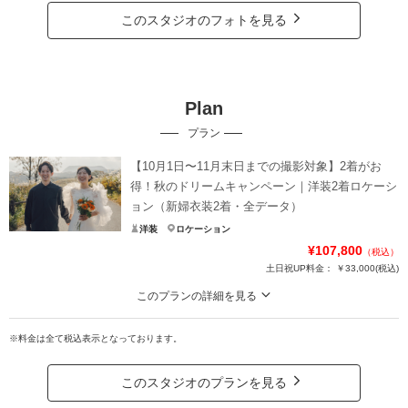
このスタジオのフォトを見る
Plan
プラン
【10月1日〜11月末日までの撮影対象】2着がお
得！秋のドリームキャンペーン｜洋装2着ロケーシ
ョン（新婦衣装2着・全データ）
洋装
ロケーション
¥107,800
（税込）
土日祝UP料金：
￥33,000
(税込)
このプランの詳細を見る
2着だから広がる、魅力あふれるフォトストーリー。お得なキャンペーンでこだ
わりの衣装ラインナップをたっぷりとお楽しみください。
※料金は全て税込表示となっております。
・全データ（基本補正）
・衣装（新郎新婦）
このスタジオのプランを見る
・新婦ヘアメイク（1着分のみ）