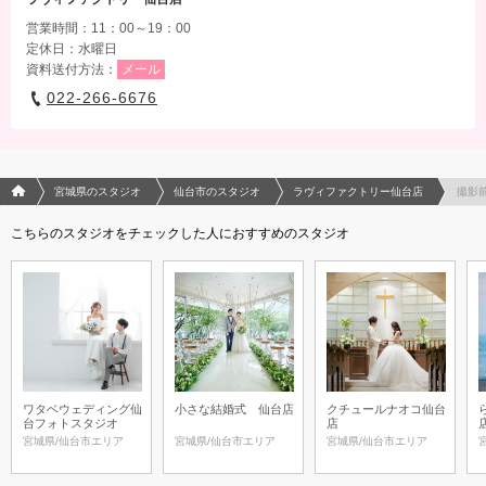
営業時間：11：00～19：00
定休日：水曜日
資料送付方法：
メール
022-266-6676
フォトウエディング/結婚写真のPhotorait ホーム
宮城県のスタジオ
仙台市のスタジオ
ラヴィファクトリー仙台店
撮影
こちらのスタジオをチェックした人におすすめのスタジオ
ワタベウェディング仙
小さな結婚式 仙台店
クチュールナオコ仙台
台フォトスタジオ
店
宮城県/仙台市エリア
宮城県/仙台市エリア
宮城県/仙台市エリア