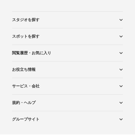
スタジオを探す
スポットを探す
エリアから探す
こだわりから探す
NEW PHOTO STYLE
プランから探す
フォトタイプ診断
フォトグラファーから探す
国内リゾートから探す
閲覧履歴・お気に入り
ロケーションから探す
スタジオから探す
お役立ち情報
閲覧スタジオ
お気に入り
サービス・会社
Wedding Photo マガジン
はじめてガイド
規約・ヘルプ
Photoraitとは
スタジオの掲載について
お問い合わせ
運営会社
サイトマップ
グループサイト
プライバシーポリシー
利用規約
ヘルプ