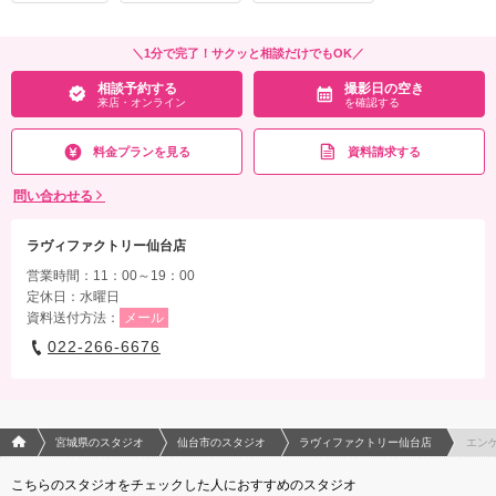
相談予約する
撮影日の空き
来店・オンライン
を確認する
＼1分で完了！サクッと相談だけでもOK／
相談予約する
撮影日の空き
来店・オンライン
を確認する
料金プランを見る
資料請求する
問い合わせる
ラヴィファクトリー仙台店
営業時間：11：00～19：00
定休日：水曜日
資料送付方法：
メール
022-266-6676
フォトウエディング/結婚写真のPhotorait ホーム
宮城県のスタジオ
仙台市のスタジオ
ラヴィファクトリー仙台店
エン
こちらのスタジオをチェックした人におすすめのスタジオ