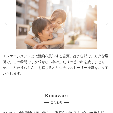
こだわりポイント
人気スポットでの撮影
豊富なドレス
エンゲージメントとは婚約を意味する言葉。好きな服で、好きな場
所で、この瞬間でしか残せない今のふたりの想い出を残しません
か。「ふたりらしさ」を感じるオリジナルストーリー撮影をご提案
いたします。
撮影前の打ち合わせ
チャペルでの撮影
Kodawari
挙式フォト
豊富なカラードレス
豊富な色打掛・着物
こだわり
豊富な白無垢
家族・友人と撮影
ペットと撮影
マタニティフォト
エンゲージフォト
婚約記念の想い出に！ 服装や小物でリンクコーデも◎