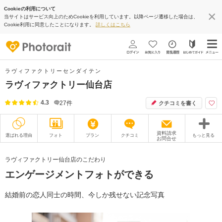
Cookieの利用について
当サイトはサービス向上のためCookieを利用しています。以降ページ遷移した場合は、
Cookie利用に同意したことになります。
詳しくはこちら
ラヴィファクトリーセンダイテン
ラヴィファクトリー仙台店
4.3
27
件
クチコミを書く
資料請求
選ばれる理由
フォト
プラン
クチコミ
もっと見る
お問合せ
撮影レポート
フォトグラファー
ラヴィファクトリー仙台店のこだわり
エンゲージメントフォトができる
衣装
ムービー
オプション
ブログ
結婚前の恋人同士の時間、今しか残せない記念写真
アクセス/TEL
スタジオトップ