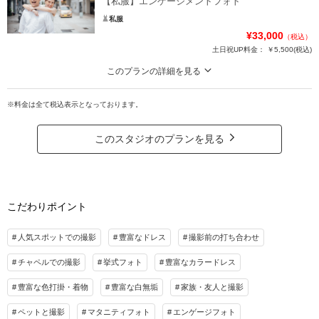
【私服】エンゲージメントフォト
私服
¥33,000
（税込）
土日祝UP料金：
￥5,500
(税込)
このプランの詳細を見る
好きな服と好きな場所で撮影！結婚式の演出に、プロフィール動画やウェルカ
ムボードに！
※料金は全て税込表示となっております。
エンゲージメントフォトとは、プロポーズを受けてから結婚式をするまでの間
に撮影する記念写真のこと。自由に二人の好きなスタイルで、思い出の場所で
このスタジオのプランを見る
の撮影が人気です。結婚式の演出に、ウェルカムボードやプロフィール動画に
素敵な印象を与えてくれます。
プラン詳細
こだわりポイント
撮影料
新婦衣装
新郎衣装
着付け
ヘアメイク
小物一式
人気スポットでの撮影
豊富なドレス
撮影前の打ち合わせ
アルバム
データ 100カット
台紙付写真
チャペルでの撮影
挙式フォト
豊富なカラードレス
衣装追加
会食
挙式
豊富な色打掛・着物
豊富な白無垢
家族・友人と撮影
家族と撮影
家族用衣装レンタル
ペットと撮影
ペットと撮影
マタニティフォト
エンゲージフォト