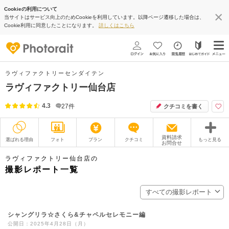
Cookieの利用について
当サイトはサービス向上のためCookieを利用しています。以降ページ遷移した場合は、
Cookie利用に同意したことになります。
詳しくはこちら
ラヴィファクトリーセンダイテン
ラヴィファクトリー仙台店
4.3
27
件
クチコミを書く
資料請求
選ばれる理由
フォト
プラン
クチコミ
もっと見る
お問合せ
撮影レポート
フォトグラファー
ラヴィファクトリー仙台店の
撮影レポート一覧
衣装
ムービー
すべての撮影レポート
オプション
ブログ
シャングリラ☆さくら&チャペルセレモニー編
アクセス/TEL
スタジオトップ
公開日：2025年4月28日（月）