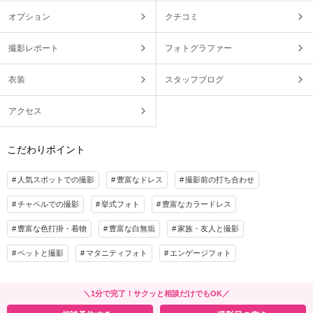
オプション
クチコミ
撮影レポート
フォトグラファー
衣装
スタッフブログ
アクセス
こだわりポイント
人気スポットでの撮影
豊富なドレス
撮影前の打ち合わせ
チャペルでの撮影
挙式フォト
豊富なカラードレス
豊富な色打掛・着物
豊富な白無垢
家族・友人と撮影
ペットと撮影
マタニティフォト
エンゲージフォト
＼1分で完了！サクッと相談だけでもOK／