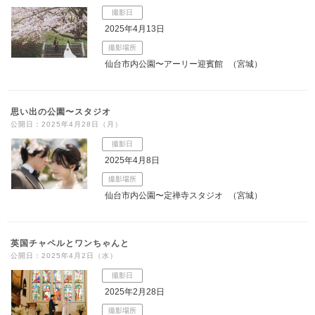
撮影日
こだわりポイント
2025年4月13日
撮影場所
仙台市内公園〜アーリー迎賓館
（宮城）
思い出の公園〜スタジオ
公開日：2025年4月28日（月）
人気スポットでの撮影
豊富なドレス
撮影日
2025年4月8日
撮影場所
仙台市内公園〜定禅寺スタジオ
（宮城）
英国チャペルとワンちゃんと
撮影前の打ち合わせ
チャペルでの撮影
公開日：2025年4月2日（水）
撮影日
挙式フォト
豊富なカラードレス
豊富な色打掛・着物
2025年2月28日
豊富な白無垢
家族・友人と撮影
ペットと撮影
マタニティフォト
エンゲージフォト
撮影場所