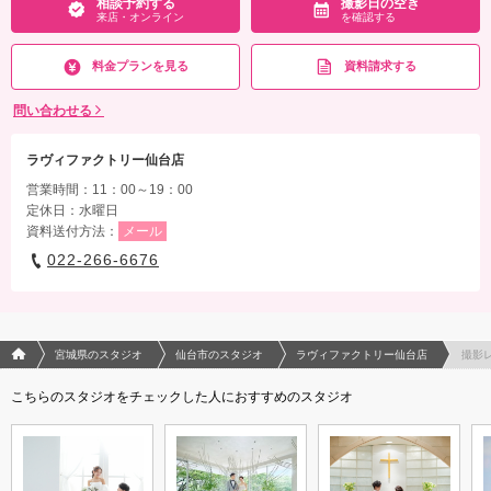
相談予約する
撮影日の空き
来店・オンライン
を確認する
料金プランを見る
資料請求する
問い合わせる
ラヴィファクトリー仙台店
営業時間：11：00～19：00
定休日：水曜日
資料送付方法：
メール
022-266-6676
フォトウエディング/結婚写真のPhotorait ホーム
宮城県のスタジオ
仙台市のスタジオ
ラヴィファクトリー仙台店
撮影
こちらのスタジオをチェックした人におすすめのスタジオ