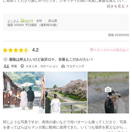
に収めてくださり嬉しかったです。クオリティの高い写真に家族も喜んでいま
した。
続きを見る
女性
富山県
よしさん
認証済
撮影
2026/4
平日撮影
（撮影時
22
歳）
投稿
2026/5/20
4.2
スタジオからの返信あり
価格は抑えたいけど金沢ロケ、衣装もこだわりたい！
和装
スタジオ、ロケーション
ウエディング
8
同じような写真ですが、表情の違いなどで何パターンも撮ってくださり、写真
を使ってぱらぱらマンガ風に動画に使用できた。いくつも場所を変えながら撮