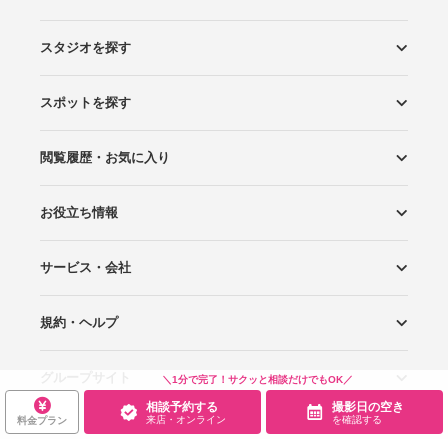
スタジオを探す
スポットを探す
エリアから探す
こだわりから探す
NEW PHOTO STYLE
プランから探す
フォトタイプ診断
フォトグラファーから探す
国内リゾートから探す
閲覧履歴・お気に入り
ロケーションから探す
スタジオから探す
お役立ち情報
閲覧スタジオ
お気に入り
サービス・会社
Wedding Photo マガジン
はじめてガイド
規約・ヘルプ
Photoraitとは
スタジオの掲載について
お問い合わせ
運営会社
サイトマップ
グループサイト
プライバシーポリシー
利用規約
ヘルプ
＼1分で完了！サクッと相談だけでもOK／
相談予約する
撮影日の空き
来店・オンライン
を確認する
料金プラン
Wedding Park
Wedding Park 海外
Ringraph