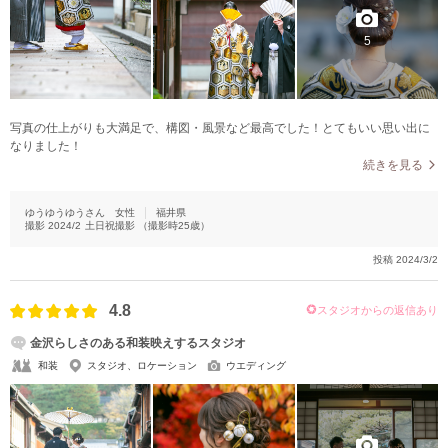
5
写真の仕上がりも大満足で、構図・風景など最高でした！とてもいい思い出に
なりました！
続きを見る
ゆうゆうゆうさん
女性
福井県
撮影
2024/2
土日祝撮影
（撮影時
25
歳）
投稿
2024/3/2
4.8
スタジオからの返信あり
金沢らしさのある和装映えするスタジオ
和装
スタジオ、ロケーション
ウエディング