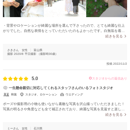
3
・背景やロケーションが綺麗な場所を選んで下さったので、とても綺麗な仕上
がりでした。自然な表情をとっていただいたのもよかったです。白無垢を着た
のですが、白無垢の柄が光で飛んで真っ白だったのは少し残念かなと思いまし
続きを見る
た。白無垢の衣装だけでもたくさん種類があって選ぶのも楽しかったの
で。。。
さきさん
女性
富山県
撮影
2020/8
平日撮影
（撮影時
30
歳）
投稿
2022/11/2
5.0
スタジオからの返信あり
一生懸命親切に対応してくれるスタッフさんのいるフォトスタジオ
和装
スタジオ、ロケーション
ウエディング
ポーズや撮影用の小物も使いながら素敵な写真を沢山撮っていただきました！
写真の明るさや角度なども全て補正されており、綺麗な写真を見返すと楽しか
った撮影の時を思い出すことができました。値段が他と比較しても安かったの
続きを見る
で少し心配でしたが、写真の仕上がりを見てカクタスさんにお願いして良かっ
たと思いました。
ミーさん
女性
石川県