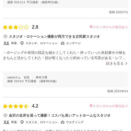
撮影
2021/11
平日撮影
（撮影時
33
歳）
投稿
2022/7/1
2.8
スタジオからの返信あり
スタジオ・ロケーション撮影が両方できる古民家スタジオ
和装
スタジオ、ロケーション
エンゲージ
・ポージングや表情の指定を細かくしてくれた・持っていった依頼書や小物を
きちんと活かしてくれた・顔が暗くなったり斜めっている写真がある・レフ板
やライトで顔が青白く膨張して見える写真が多い
続きを見る
rabbitさん
女性
神奈川県
撮影
2022/4
平日撮影
（撮影時
29
歳）
投稿
2022/6/14
4.2
スタジオからの返信あり
金沢の名所を巡って撮影！コスパも良いアットホームなスタジオ
和装
スタジオ、ロケーション
ウエディング