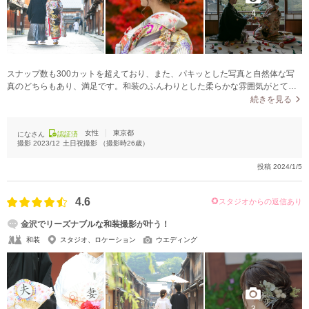
4
スナップ数も300カットを超えており、また、パキッとした写真と自然体な写
真のどちらもあり、満足です。和装のふんわりとした柔らかな雰囲気がとても
素敵でした。
続きを見る
女性
東京都
になさん
認証済
撮影
2023/12
土日祝撮影
（撮影時
26
歳）
投稿
2024/1/5
4.6
スタジオからの返信あり
金沢でリーズナブルな和装撮影が叶う！
和装
スタジオ、ロケーション
ウエディング