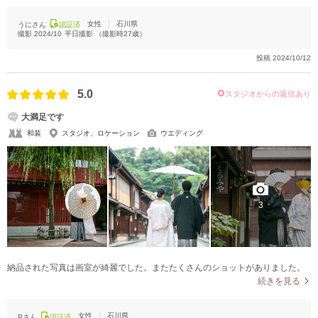
女性
石川県
うにさん
認証済
撮影
2024/10
平日撮影
（撮影時
27
歳）
投稿
2024/10/12
5.0
スタジオからの返信あり
大満足です
和装
スタジオ、ロケーション
ウエディング
3
納品された写真は画室が綺麗でした。またたくさんのショットがありました。
続きを見る
女性
石川県
Pさん
認証済