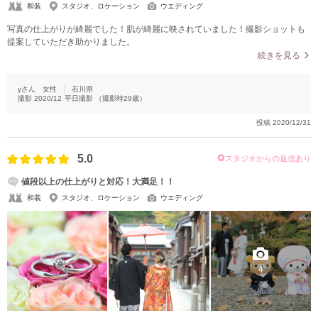
和装
スタジオ、ロケーション
ウエディング
写真の仕上がりが綺麗でした！肌が綺麗に映されていました！撮影ショットも
提案していただき助かりました。
続きを見る
yさん
女性
石川県
撮影
2020/12
平日撮影
（撮影時
29
歳）
投稿
2020/12/31
5.0
スタジオからの返信あり
値段以上の仕上がりと対応！大満足！！
和装
スタジオ、ロケーション
ウエディング
4