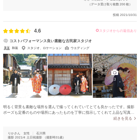
（データ受け取り枚数
200
枚）
投稿
2021/10/31
4.6
スタジオからの返信あり
コストパフォーマンス良い素敵な古民家スタジオ
和装
スタジオ、ロケーション
ウエディング
3
明るく背景も素敵な場所を選んで撮ってくれていてとても良かったです。撮影
ポーズも定番のものや場所にあったものを丁寧に指示してくれて上品な写真に
仕上がっていたと思います。自分達で持参したイニシャルや習字などの小物は
続きを見る
もちろん、お店で用意してくれる和風ブーケや結婚しましたや寿などのガーラ
ンド、折り紙や紙風船などアイテムの種類も多く、場所ごとにおすすめなもの
りかさん
女性
石川県
を一緒に撮影してくれたのも有り難かったです。撮りたかった東茶屋街や兼六
撮影
2021/4
土日祝撮影
（撮影時
31
歳）