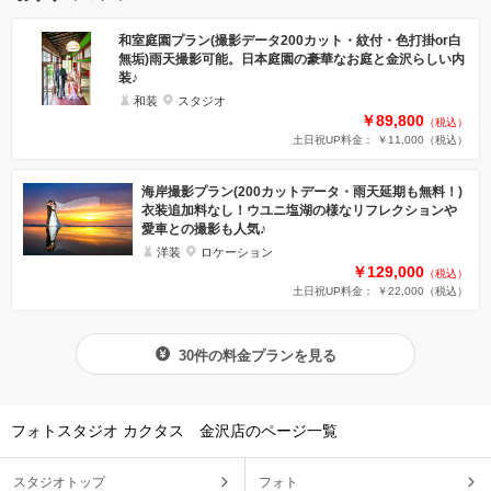
和室庭園プラン(撮影データ200カット・紋付・色打掛or白
無垢)雨天撮影可能。日本庭園の豪華なお庭と金沢らしい内
装♪
和装
スタジオ
￥89,800
（税込）
土日祝UP料金： ￥11,000
（税込）
海岸撮影プラン(200カットデータ・雨天延期も無料！)
衣装追加料なし！ウユニ塩湖の様なリフレクションや
愛車との撮影も人気♪
洋装
ロケーション
￥129,000
（税込）
土日祝UP料金： ￥22,000
（税込）
30件の料金プランを見る
フォトスタジオ カクタス 金沢店のページ一覧
スタジオトップ
フォト