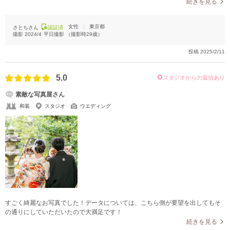
影をしてもらったので、1箇所のロケーションでも雰囲気の違う写真がたくさん
続きを見る
撮れた。
女性
東京都
さとちさん
認証済
撮影
2024/4
平日撮影
（撮影時
29
歳）
投稿
2025/2/11
5.0
スタジオからの返信あり
素敵な写真屋さん
和装
スタジオ
ウエディング
すごく綺麗なお写真でした！データについては、こちら側が要望を出してもそ
の通りにしていただいたので大満足です！
続きを見る