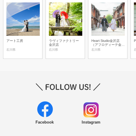
アート工房
ラヴィファクトリー
Heart Studio金沢店
P
金沢店
（アフロディーテ金沢
店）
石川県
石川県
石川県
Facebook
Instagram