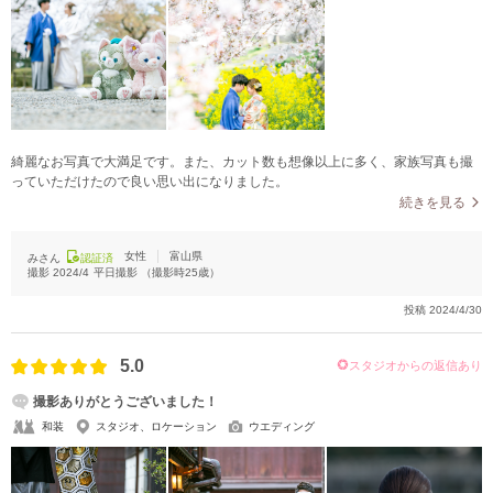
綺麗なお写真で大満足です。また、カット数も想像以上に多く、家族写真も撮
っていただけたので良い思い出になりました。
続きを見る
女性
富山県
みさん
認証済
撮影
2024/4
平日撮影
（撮影時
25
歳）
投稿
2024/4/30
5.0
スタジオからの返信あり
撮影ありがとうございました！
和装
スタジオ、ロケーション
ウエディング