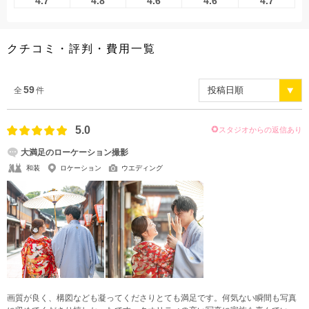
4.7
4.8
4.6
4.6
4.7
こだわりポイント
クチコミ・評判・費用一覧
59
全
件
5.0
スタジオからの返信あり
海での撮影
庭園での撮影
大満足のローケーション撮影
和装
ロケーション
ウエディング
ペットと撮影
チャペルでの撮影
スタジオでの撮影
事前来店なしで撮影
マタニティフォト
豊富な色打掛・着物
衣装追加無料
家族・友人と撮影
画質が良く、構図なども凝ってくださりとても満足です。何気ない瞬間も写真
自慢の修正技術
豊富なドレス