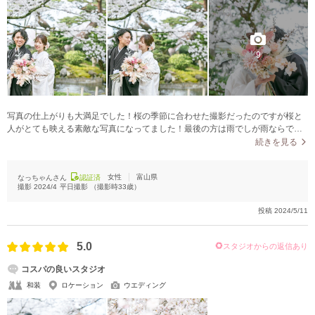
9
写真の仕上がりも大満足でした！桜の季節に合わせた撮影だったのですが桜と
人がとても映える素敵な写真になってました！最後の方は雨でしが雨ならでは
のお写真も撮って頂きとても素敵な仕上がりでした！撮り方と編集がとても上
続きを見る
手だと思います！
女性
富山県
なっちゃんさん
認証済
撮影
2024/4
平日撮影
（撮影時
33
歳）
投稿
2024/5/11
5.0
スタジオからの返信あり
コスパの良いスタジオ
和装
ロケーション
ウエディング