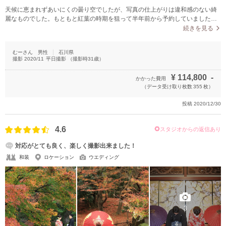
天候に恵まれずあいにくの曇り空でしたが、写真の仕上がりは違和感のない綺
麗なものでした。もともと紅葉の時期を狙って半年前から予約していました
が、例年よりも紅葉が早く、当日までどうなることかと心配していました。当
続きを見る
日も紅葉満開…とはいきませんでしたが、そこはさすがプロの成すワザ。着物
と紅葉の鮮やかなコントラストはまさに期待以上の仕上がりでした。年末の忙
むーさん
男性
石川県
しい時期にもかかわらず、予定通りに納品していただいたので年賀状の準備も
撮影
2020/11
平日撮影
（撮影時
31
歳）
慌てることなく対応できました。
¥
114,800
-
かかった費用
（データ受け取り枚数
355
枚）
投稿
2020/12/30
4.6
スタジオからの返信あり
対応がとても良く、楽しく撮影出来ました！
和装
ロケーション
ウエディング
3