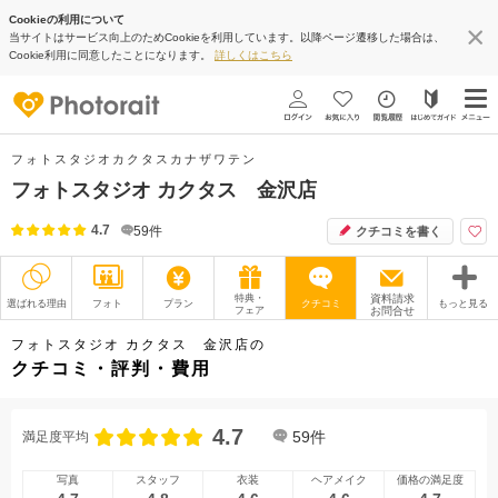
Cookieの利用について
当サイトはサービス向上のためCookieを利用しています。以降ページ遷移した場合は、
Cookie利用に同意したことになります。
詳しくはこちら
フォトスタジオカクタスカナザワテン
フォトスタジオ カクタス 金沢店
4.7
59
件
クチコミを書く
特典・
資料請求
選ばれる理由
フォト
プラン
クチコミ
もっと見る
フェア
お問合せ
撮影レポート
フォトグラファー
フォトスタジオ カクタス 金沢店の
クチコミ・評判・費用
衣装
ムービー
4.7
オプション
ブログ
59
件
満足度平均
アクセス/TEL
スタジオトップ
写真
スタッフ
衣装
ヘアメイク
価格の満足度