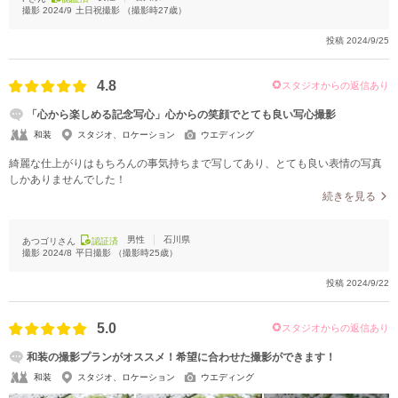
撮影
2024/9
土日祝撮影
（撮影時
27
歳）
投稿
2024/9/25
4.8
スタジオからの返信あり
「心から楽しめる記念写心」心からの笑顔でとても良い写心撮影
和装
スタジオ、ロケーション
ウエディング
綺麗な仕上がりはもちろんの事気持ちまで写してあり、とても良い表情の写真
しかありませんでした！
続きを見る
男性
石川県
あつゴリさん
認証済
撮影
2024/8
平日撮影
（撮影時
25
歳）
投稿
2024/9/22
5.0
スタジオからの返信あり
和装の撮影プランがオススメ！希望に合わせた撮影ができます！
和装
スタジオ、ロケーション
ウエディング