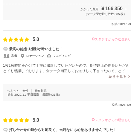
園、金沢城はもちろん、古民家内の襖や花嫁のれん、日本庭園での和装写真は
他では中々できないもので、撮影できて本当に良かったです。
¥
166,350
-
かかった費用
（データ受け取り枚数
385
枚）
投稿
2021/5/9
5.0
スタジオからの返信あり
最高の前撮り撮影が叶いました！
和装
ロケーション
ウエディング
1枚1枚時間をかけて丁寧に撮影していただいたので、期待以上の物をいただき
とても感謝しております。全データ補正してお送りして下さったので、とても
鮮やかで綺麗な仕上がりとなっていました。
続きを見る
つむさん
女性
神奈川県
撮影
2020/11
平日撮影
（撮影時
31
歳）
投稿
2021/1/9
5.0
スタジオからの返信あり
打ち合わせの時から対応良く、当時なにも心配ありませんでした！