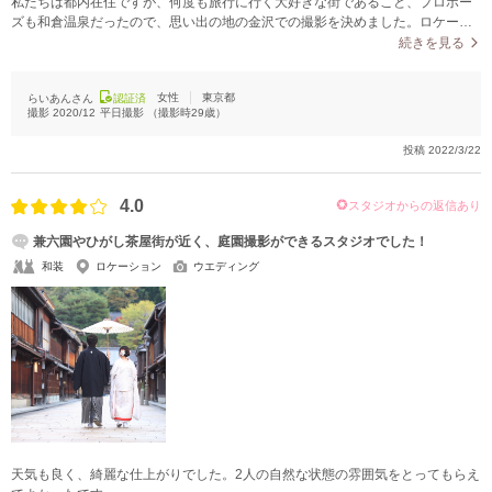
私たちは都内在住ですが、何度も旅行に行く大好きな街であること、プロポー
ズも和倉温泉だったので、思い出の地の金沢での撮影を決めました。ロケーシ
ョン撮影とスタジオ撮影どちらも行いました。雨が多い金沢なので、当日は撮
続きを見る
影直前まで大雨で、撮影時だけ止んで曇りの中での撮影でした。撮影中は不安
もありましたが、出来上がったデータを見て問題なく安心できました。スタジ
女性
東京都
らいあんさん
認証済
オも古民家をリノベーションした素敵なスタジオで、縁側スペースや竹などが
撮影
2020/12
平日撮影
（撮影時
29
歳）
描かれた立派な襖、花嫁暖簾を使っての撮影など、ロケーションでは撮れない
シチュエーションで撮影できました。もし雨でロケーション撮影できなくても
投稿
2022/3/22
スタジオで撮影できるのはメリットだと思います。ロケーション撮影は、ひが
し茶屋街や兼六園など一通りの観光地で撮影ができるプランを選びました。紅
葉の時期に予約が取れず不安もありましたが、紅葉しているポイントを探して
4.0
スタジオからの返信あり
いただくなどで素敵なロケーションで写真を撮ることができました。
兼六園やひがし茶屋街が近く、庭園撮影ができるスタジオでした！
和装
ロケーション
ウエディング
天気も良く、綺麗な仕上がりでした。2人の自然な状態の雰囲気をとってもらえ