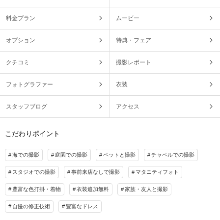
料金プラン
ムービー
オプション
特典・フェア
クチコミ
撮影レポート
フォトグラファー
衣装
スタッフブログ
アクセス
こだわりポイント
海での撮影
庭園での撮影
ペットと撮影
チャペルでの撮影
スタジオでの撮影
事前来店なしで撮影
マタニティフォト
豊富な色打掛・着物
衣装追加無料
家族・友人と撮影
自慢の修正技術
豊富なドレス