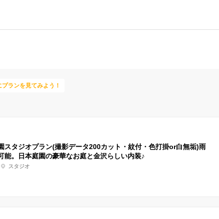
にプランを見てみよう！
園スタジオプラン(撮影データ200カット・紋付・色打掛or白無垢)雨
可能。日本庭園の豪華なお庭と金沢らしい内装♪
スタジオ