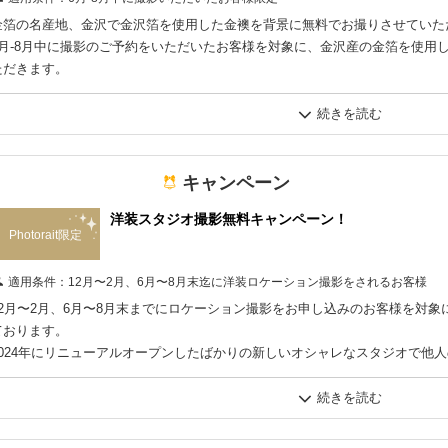
金箔の名産地、金沢で金沢箔を使用した金襖を背景に無料でお撮りさせていた
6月-8月中に撮影のご予約をいただいたお客様を対象に、金沢産の金箔を使用
ただきます。
松竹梅・桜の図といった華やかな背景と共に華やかな写真撮影をしてみません
キャンペーン
洋装スタジオ撮影無料キャンペーン！
Photorait限定
適用条件：
12月〜2月、6月〜8月末迄に洋装ロケーション撮影をされるお客様
12月〜2月、6月〜8月末までにロケーション撮影をお申し込みのお客様を対
ております。
2024年にリニューアルオープンしたばかりの新しいオシャレなスタジオで他
での撮影が可能！
この時期にしか利用できないお得な特典を是非ご利用いただければと思います