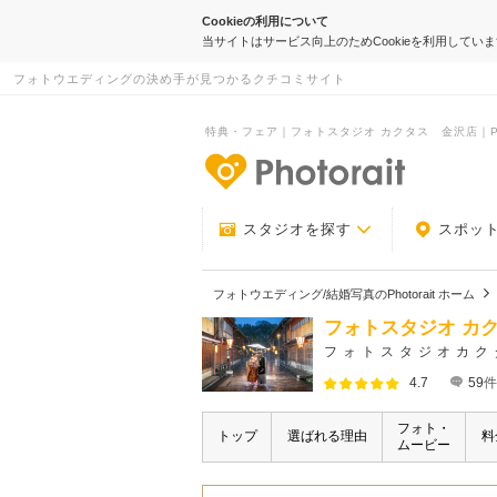
Cookieの利用について
当サイトはサービス向上のためCookieを利用してい
フォトウエディングの決め手が見つかるクチコミサイト
特典・フェア｜フォトスタジオ カクタス 金沢店｜Phot
-フォトウエデ
スタジオを探す
スポッ
フォトウエディング/結婚写真のPhotorait ホーム
フォトスタジオ カ
フォトスタジオカク
4.7
59
件
フォト・
トップ
選ばれる理由
料
ムービー