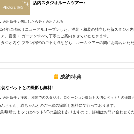
店内スタジオルームツアー♪
Photorait限定
適用条件：
来店したら必ず適用される
2024年に移転リニューアルオープンした、洋装・和装の独立した新スタジオ
リア、庭園・ ガーデンすべて丁寧にご案内させていただきます。
スタジオ内や プラン内容のご不明点なども、ルームツアーの間にお尋ねいた
成約特典
大切なペットとの撮影も無料!
適用条件：
洋装、和装でのスタジオ、ロケーション撮影も大切なペットとの撮影
わんちゃん、猫ちゃんとのご一緒の撮影も無料にて行っております。
撮影場所によってはペットNGの施設もありますので、詳細はお問い合わせく