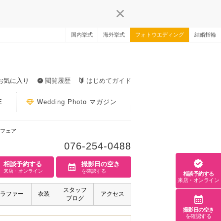
国内挙式
海外挙式
フォトウエディング
結婚指輪
お気に入り
閲覧履歴
はじめてガイド
E
Wedding Photo マガジン
フェア
076-254-0488
相談予約する
撮影日の空き
来店・オンライン
を確認する
相談予約する
来店・オンライン
スタッフ
ラファー
衣装
アクセス
ブログ
撮影日の空き
を確認する