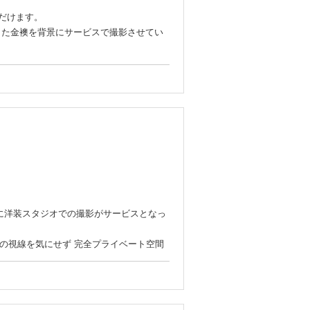
だけます。
した金襖を背景にサービスで撮影させてい
か？
象に洋装スタジオでの撮影がサービスとなっ
人の視線を気にせず 完全プライベート空間
。