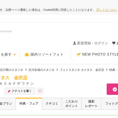
ます。以降ページ遷移した場合は、Cookie利用に同意したことになります。
詳しくはこちら
orait
ィングの決め手が見つかるクチコミサイト-Photorait
新規登録・ログイン
トを探す
国内リゾートフォト
NEW PHOTO STYL
石川県のスタジオ
石川全域のスタジオ
フォトスタジオ カクタス 金沢店
特典・
クタス 金沢店
タスカナザワテン
クチコミを書く
こだわり
撮影
金プラン
特典・フェア
クチコミ
フォトグ
ポイント
レポート