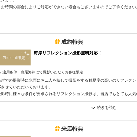
だきます。
※お時間の都合によりご対応ができない場合もございますのでご了承ください
成約特典
海岸リフレクション撮影無料対応！
Photorait限定
適用条件：
白尾海岸にて撮影いただくお客様限定
海岸での撮影時に水面にお二人を映して撮影をする難易度の高いのリフレクシ
応させていただいております。
撮影時に様々な条件が要求されるリフレクション撮影は、当店でもとても人気
間帯、撮影場所などの様々な条件をクリアしなければいけませんが、 当店で
ン撮影を毎回高確率で行っております。
来店特典