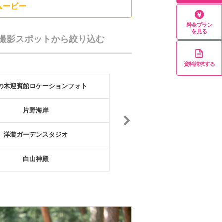
ムービー
料金プラン
を見る
撮影スポットから絞り込む
資料請求する
の木迎賓館ロケーションフォト
那谷寺(なたでら)
片野海岸
洋装ガーデンスタジオ
白山神殿