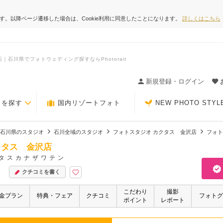
ます。以降ページ遷移した場合は、Cookie利用に同意したことになります。
詳しくはこちら
石川県でフォトウェディング探すならPhotorait
ィングの決め手が見つかるクチコミサイト-Photorait
新規登録・ログイン
トを探す
国内リゾートフォト
NEW PHOTO STYL
石川県のスタジオ
石川全域のスタジオ
フォトスタジオ カクタス 金沢店
フォト
クタス 金沢店
タスカナザワテン
クチコミを書く
こだわり
撮影
金プラン
特典・フェア
クチコミ
フォトグ
ポイント
レポート