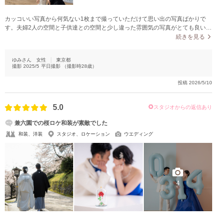
カッコいい写真から何気ない1枚まで撮っていただけて思い出の写真ばかりで
す。夫婦2人の空間と子供達との空間と少し違った雰囲気の写真がとても良い思
い出になっています。
続きを見る
ゆみさん
女性
東京都
撮影
2025/5
平日撮影
（撮影時
28
歳）
投稿
2026/5/10
5.0
スタジオからの返信あり
兼六園での桜ロケ和装が素敵でした
和装、洋装
スタジオ、ロケーション
ウエディング
4