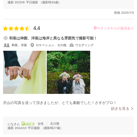
撮影
2025/6
平日撮影
（撮影時
30
歳）
投稿
2025/7/5
4.4
スタジオからの返信あり
和装は神殿、洋装は海岸と異なる雰囲気で撮影可能！
和装、洋装
ロケーション、その他
ウエディング
沢山の写真を送って頂きましたが、とても素敵でした！さすがプロ！
続きを見る
女性
石川県
になさん
認証済
撮影
2024/10
平日撮影
（撮影時
27
歳）