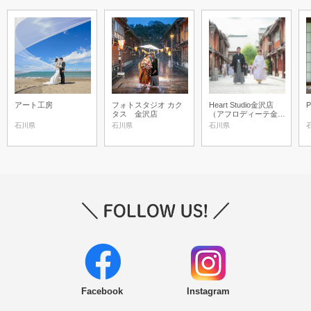
アート工房
フォトスタジオ カク
Heart Studio金沢店
P
タス 金沢店
（アフロディーテ金沢
店）
石川県
石川県
石川県
Facebook
Instagram