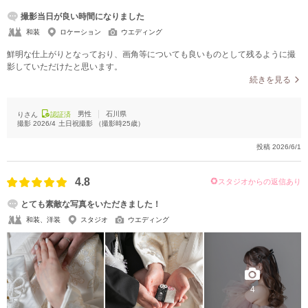
撮影当日が良い時間になりました
和装
ロケーション
ウエディング
鮮明な仕上がりとなっており、画角等についても良いものとして残るように撮
影していただけたと思います。
続きを見る
男性
石川県
りさん
認証済
撮影
2026/4
土日祝撮影
（撮影時
25
歳）
投稿
2026/6/1
4.8
スタジオからの返信あり
とても素敵な写真をいただきました！
和装、洋装
スタジオ
ウエディング
4