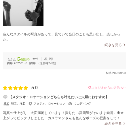
色んなスタイルの写真があって、見ていて当日のことも思い出し、楽しかっ
た。
続きを見る
女性
石川県
もさん
認証済
撮影
2025/8
平日撮影
（撮影時
24
歳）
投稿
2025/9/23
5.0
スタジオからの返信あり
【スタジオ・ロケーションどちらも叶えたいご夫婦におすすめ】
和装、洋装
スタジオ、ロケーション
ウエディング
写真の仕上がり、大変満足しています！撮りたい雰囲気がそのまま綺麗に出来
上がってビックリしました！カメラマンさんも色んなポーズの提案をしてくだ
さってそのおかげですごくいい写真ばかりでカメラロールを見るのが日課です
続きを見る
(笑)