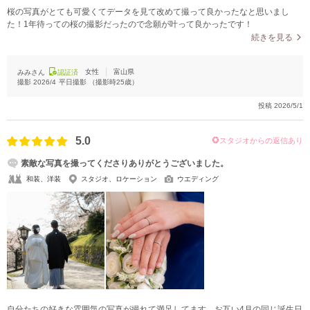
桜の写真がとても可愛くてデータを見て改めて撮って良かったなと思いまし
た！1年待っての桜の撮影だったので念願が叶って良かったです！
続きを見る
女性
富山県
みみさん
認証済
撮影
2026/4
平日撮影
（撮影時
25
歳）
投稿
2026/5/1
5.0
スタジオからの返信あり
素敵な写真を撮ってくださりありがとうございました。
和装、洋装
スタジオ、ロケーション
ウエディング
自分たちの好きな雰囲気の写真が撮れて満足してます。お互い4月の同じ誕生日