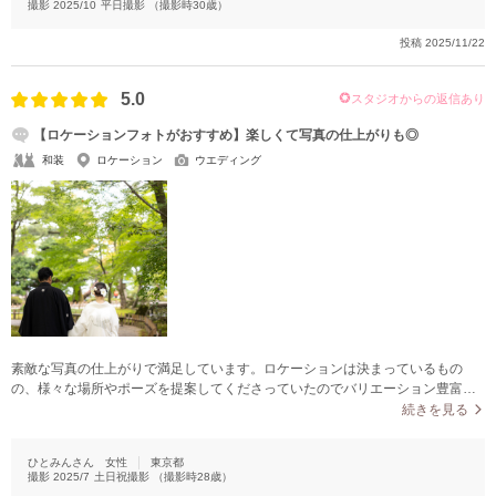
撮影
2025/10
平日撮影
（撮影時
30
歳）
投稿
2025/11/22
5.0
スタジオからの返信あり
【ロケーションフォトがおすすめ】楽しくて写真の仕上がりも◎
和装
ロケーション
ウエディング
素敵な写真の仕上がりで満足しています。ロケーションは決まっているもの
の、様々な場所やポーズを提案してくださっていたのでバリエーション豊富な
写真で綺麗に写っているものばかりでした。
続きを見る
ひとみんさん
女性
東京都
撮影
2025/7
土日祝撮影
（撮影時
28
歳）