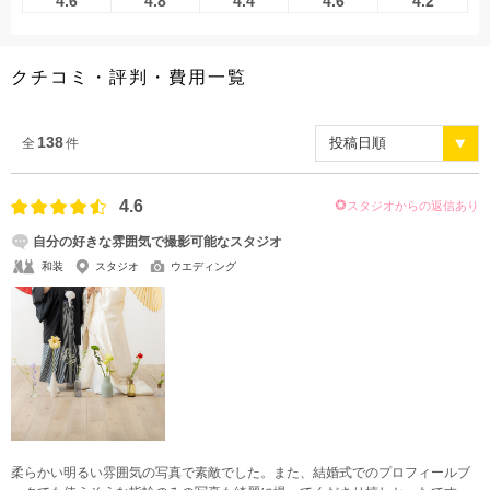
4.6
4.8
4.4
4.6
4.2
クチコミ・評判・費用一覧
138
全
件
4.6
スタジオからの返信あり
自分の好きな雰囲気で撮影可能なスタジオ
和装
スタジオ
ウエディング
柔らかい明るい雰囲気の写真で素敵でした。また、結婚式でのプロフィールブ