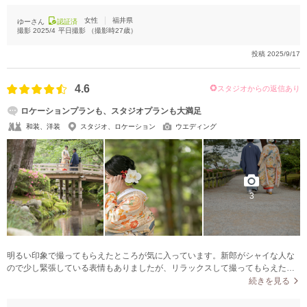
女性
福井県
ゆーさん
認証済
撮影
2025/4
平日撮影
（撮影時
27
歳）
投稿
2025/9/17
4.6
スタジオからの返信あり
ロケーションプランも、スタジオプランも大満足
和装、洋装
スタジオ、ロケーション
ウエディング
3
明るい印象で撮ってもらえたところが気に入っています。新郎がシャイな人な
ので少し緊張している表情もありましたが、リラックスして撮ってもらえた写
真もあったのが良かったです。ロケーションプランでは、天気も良かったため
続きを見る
新緑が綺麗で、景色も私たちも綺麗に撮ってもらえたのが希望通りで良かった
です。スタジオプランは、明るい印象のものやかっこいい印象のもの、色んな