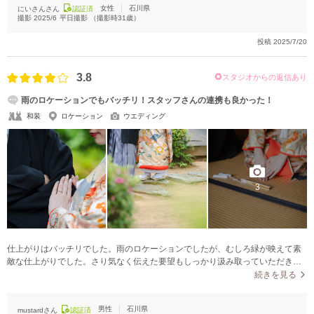
女性
石川県
にいさんさん
認証済
表情の写真が撮れたのもバリエーションがたくさんあり良かったです。
撮影
2025/6
平日撮影
（撮影時
31
歳）
投稿
2025/7/20
3.8
スタジオからの返信あり
雨のロケーションでもバッチリ！スタッフさんの連携も良かった！
和装
ロケーション
ウエディング
3
仕上がりはバッチリでした。雨のロケーションでしたが、むしろ緑が映えて素
敵な仕上がりでした。さり気なく伝えた要望もしっかり汲み取っていただき、
たくさんの魅力的な写真が取れて満足です。
続きを見る
男性
石川県
mustardさん
認証済