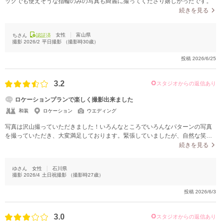
ックでも使えそうな指輪のみの写真も綺麗に撮ってくださり嬉しかったです。
続きを見る
女性
富山県
ちさん
認証済
撮影
2026/2
平日撮影
（撮影時
30
歳）
投稿
2026/6/25
3.2
スタジオからの返信あり
ロケーションプランで楽しく撮影出来ました
和装
ロケーション
ウエディング
写真は沢山撮っていただきました！いろんなところでいろんなパターンの写真
を撮っていただき、大変満足しております。緊張していましたが、自然な笑顔
を引き出して頂きました！カメラマンさん、カメラマンアシスタントさん、衣
続きを見る
装アシスタントさんに同行頂きましたが、皆さんとても親切で楽しい雰囲気を
作っていただき感謝しております。
ゆさん
女性
石川県
撮影
2026/4
土日祝撮影
（撮影時
27
歳）
投稿
2026/6/3
3.0
スタジオからの返信あり