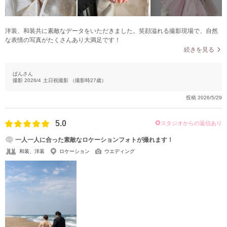
洋装、和装共に素敵なデータをいただきました。笑顔溢れる撮影現場で、自然
な表情の写真がたくさんあり大満足です！
続きを見る
ぱんさん
撮影
2026/4
土日祝撮影
（撮影時
27
歳）
投稿
2026/5/29
5.0
スタジオからの返信あり
一人一人に合った素敵なロケーションフォトが撮れます！
和装、洋装
ロケーション
ウエディング