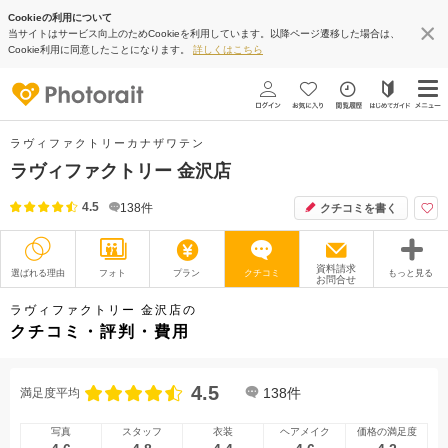
Cookieの利用について
当サイトはサービス向上のためCookieを利用しています。以降ページ遷移した場合は、
Cookie利用に同意したことになります。
詳しくはこちら
ラヴィファクトリーカナザワテン
ラヴィファクトリー 金沢店
4.5
138
件
クチコミを書く
資料請求
選ばれる理由
フォト
プラン
クチコミ
もっと見る
お問合せ
撮影レポート
フォトグラファー
ラヴィファクトリー 金沢店の
クチコミ・評判・費用
衣装
ムービー
4.5
オプション
ブログ
138
件
満足度平均
アクセス/TEL
スタジオトップ
写真
スタッフ
衣装
ヘアメイク
価格の満足度