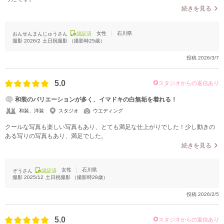
続きを見る
女性
石川県
おんせんまんじゅうさん
認証済
撮影
2026/2
土日祝撮影
（撮影時
25
歳）
投稿
2026/3/7
5.0
スタジオからの返信あり
和装のバリエーションが多く、イマドキの白無垢を着れる！
和装、洋装
スタジオ
ウエディング
クールな写真も楽しい写真もあり、とても満足な仕上がりでした！少し動きの
ある写りの写真もあり、満足でした。
続きを見る
女性
石川県
ぞうさん
認証済
撮影
2025/12
土日祝撮影
（撮影時
28
歳）
投稿
2026/2/5
5.0
スタジオからの返信あり