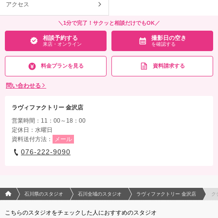
アクセス
＼1分で完了！サクッと相談だけでもOK／
相談予約する
撮影日の空き
来店・オンライン
を確認する
料金プランを見る
資料請求する
問い合わせる
ラヴィファクトリー 金沢店
営業時間：11：00～18：00
定休日：水曜日
資料送付方法：
メール
076-222-9090
フォトウエディング/結婚写真のPhotorait ホーム
石川県のスタジオ
石川全域のスタジオ
ラヴィファクトリー 金沢店
ク
こちらのスタジオをチェックした人におすすめのスタジオ