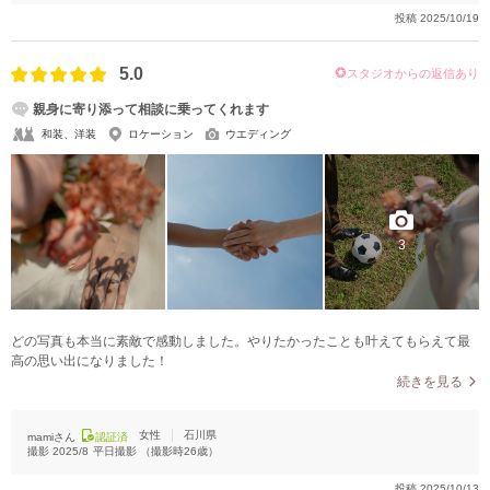
投稿
2025/10/19
5.0
スタジオからの返信あり
親身に寄り添って相談に乗ってくれます
和装、洋装
ロケーション
ウエディング
3
どの写真も本当に素敵で感動しました。やりたかったことも叶えてもらえて最
高の思い出になりました！
続きを見る
女性
石川県
mamiさん
認証済
撮影
2025/8
平日撮影
（撮影時
26
歳）
投稿
2025/10/13