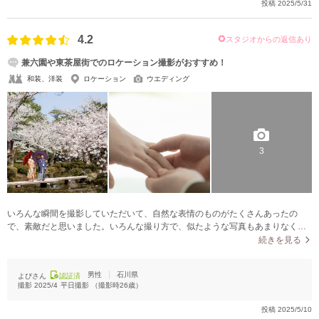
投稿
2025/5/31
4.2
スタジオからの返信あり
兼六園や東茶屋街でのロケーション撮影がおすすめ！
和装、洋装
ロケーション
ウエディング
3
いろんな瞬間を撮影していただいて、自然な表情のものがたくさんあったの
で、素敵だと思いました。いろんな撮り方で、似たような写真もあまりなく、
とても楽しめました。
続きを見る
男性
石川県
よぴさん
認証済
撮影
2025/4
平日撮影
（撮影時
26
歳）
投稿
2025/5/10