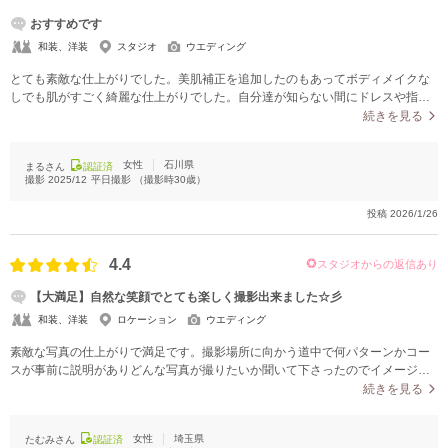
おすすめです
和装、洋装
スタジオ
ウエディング
とても素敵な仕上がりでした。美肌補正を追加したのもあってボディメイクな
しでも肌がすごく綺麗な仕上がりでした。自分達が知らない間にドレスや指輪
のカットも撮ってくださってたり、自然な表情のカットもたくさん撮って頂い
続きを見る
てました。当日参加してもらった友人や家族のカットもたくさんあり、すごく
いい思い出を残せたと思います。スタジオではどんな感じに撮れているかわか
女性
石川県
まるさん
認証済
らなかったですが、想像してる以上の仕上がりでとても満足しています。
撮影
2025/12
平日撮影
（撮影時
30
歳）
投稿
2026/1/26
4.4
スタジオからの返信あり
【大満足】自然な笑顔でとても楽しく撮影出来ました☆彡
和装、洋装
ロケーション
ウエディング
素敵な写真の仕上がりで満足です。撮影場所に向かう道中で何パターンかコー
スが事前に説明がありどんな写真が撮りたいか聞いて下さったのでイメージ通
りに撮れた写真に満足です！様々なポーズも提案してくださり色々な写真がと
続きを見る
れ綺麗に写っているものばかりでした。
女性
埼玉県
たむみさん
認証済