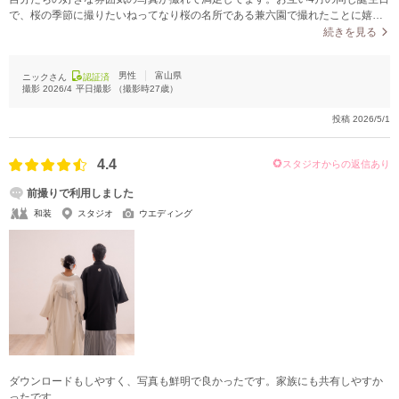
で、桜の季節に撮りたいねってなり桜の名所である兼六園で撮れたことに嬉し
く思います。写真の仕上がりを楽しみに待ってました。想像以上に素敵な写真
続きを見る
で良かったです。
男性
富山県
ニックさん
認証済
撮影
2026/4
平日撮影
（撮影時
27
歳）
投稿
2026/5/1
4.4
スタジオからの返信あり
前撮りで利用しました
和装
スタジオ
ウエディング
ダウンロードもしやすく、写真も鮮明で良かったです。家族にも共有しやすか
ったです。