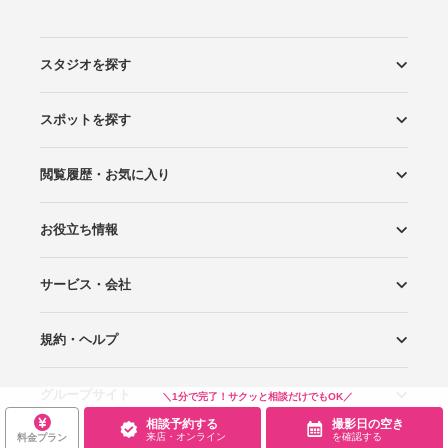
スタジオを探す
スポットを探す
エリアから探す
こだわりから探す
NEW PHOTO STYLE
プランから探す
フォトタイプ診断
フォトグラファーから探す
国内リゾートから探す
閲覧履歴・お気に入り
ロケーションから探す
スタジオから探す
お役立ち情報
閲覧スタジオ
お気に入り
サービス・会社
Wedding Photo マガジン
はじめてガイド
規約・ヘルプ
Photoraitとは
スタジオの掲載について
お問い合わせ
運営会社
サイトマップ
グループサイト
プライバシーポリシー
利用規約
ヘルプ
＼1分で完了！サクッと相談だけでもOK／
相談予約する
撮影日の空き
来店・オンライン
を確認する
料金プラン