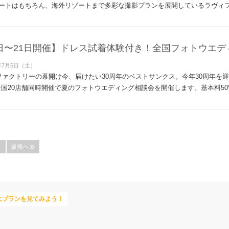
ートはもちろん、海外リゾートまで多彩な撮影プランを展開しているラヴィファ
9日〜21日開催】ドレス試着体験付き！全国フォトウエ
年7月5日（土）
ィファクトリーの幕開け今、届けたい30周年のベストサンクス。今年30周年を
国20店舗同時開催で夏のフォトウエディング相談会を開催します。基本料50%
最後へ
にプランを見てみよう！