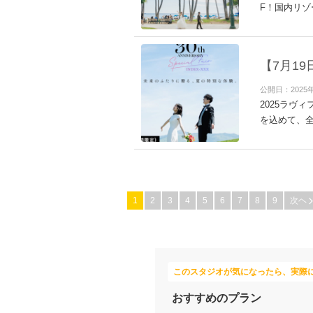
F！国内リゾ
【7月1
公開日：2025
2025ラヴ
を込めて、全
1
2
3
4
5
6
7
8
9
次ヘ
このスタジオが気になったら、実際
おすすめのプラン