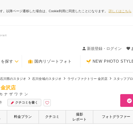
ます。以降ページ遷移した場合は、Cookie利用に同意したことになります。
詳しくはこちら
ait
ィングの決め手が見つかるクチコミサイト-Photorait
新規登録・ログイン
トを探す
国内リゾートフォト
NEW PHOTO STYL
石川県のスタジオ
石川全域のスタジオ
ラヴィファクトリー 金沢店
スタッフブロ
 金沢店
カナザワテン
件
クチコミを書く
撮影
・
料金プラン
クチコミ
フォトグラファー
ー
レポート