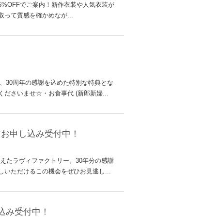
料65%OFFでご案内！新作衣装や人気衣装が
って質感を確かめなが...
え、30周年の感謝を込めた特別な特典とな
さいませ☆・お食事代 (新郎新婦...
アお申し込み受付中！
迎えたラヴィファクトリー。30年分の感謝
いただけるこの機会をぜひお見逃し...
し込み受付中！