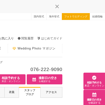
国内挙式
海外挙式
フォトウエディング
結婚指輪
お気に入り
閲覧履歴
はじめてガイド
E
Wedding Photo マガジン
グ
076-222-9090
相談予約する
撮影日の空き
来店・オンライン
を確認する
相談予約する
来店・オンライン
スタッフ
衣装
アクセス
ブログ
撮影日の空き
を確認する