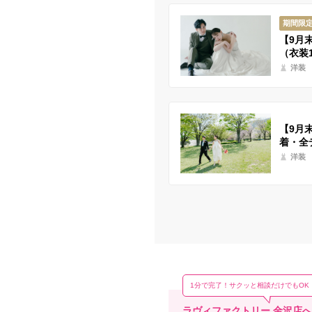
期間限
【9月
（衣装
洋装
【9月
着・全
洋装
1分で完了！サクッと相談だけでもOK
ラヴィファクトリー 金沢店