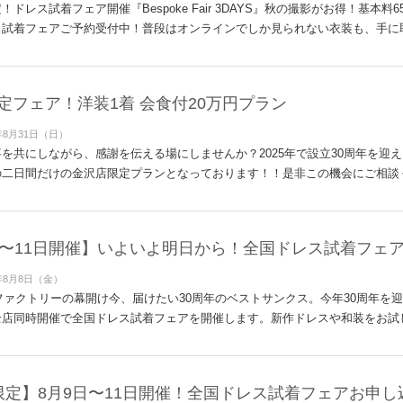
！ドレス試着フェア開催『Bespoke Fair 3DAYS』秋の撮影がお得！基本
試着フェアご予約受付中！普段はオンラインでしか見られない衣装も、手に取
定フェア！洋装1着 会食付20万円プラン
年8月31日（日）
を共にしながら、感謝を伝える場にしませんか？2025年で設立30周年を迎
二日間だけの金沢店限定プランとなっております！！是非この機会にご相談くだ
日〜11日開催】いよいよ明日から！全国ドレス試着フェ
年8月8日（金）
ィファクトリーの幕開け今、届けたい30周年のベストサンクス。今年30周年を
店同時開催で全国ドレス試着フェアを開催します。新作ドレスや和装をお試し
限定】8月9日〜11日開催！全国ドレス試着フェアお申