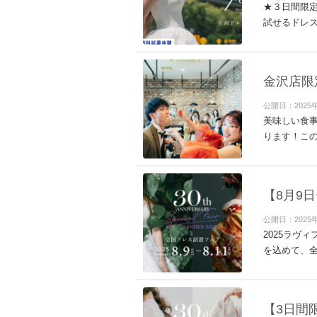
★３日間限定
試せるドレス
金沢店限
公開日：2025
美味しい食事
ります！この
【8月9
公開日：2025
2025ラヴ
を込めて、全
【3日間