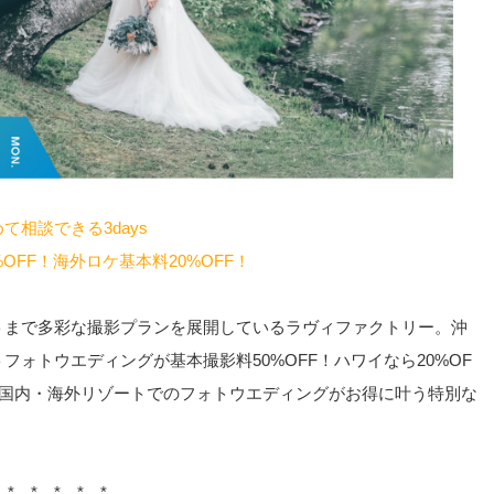
相談できる3days
OFF！海外ロケ基本料20%OFF！
トまで多彩な撮影プランを展開しているラヴィファクトリー。沖
ォトウエディングが基本撮影料50%OFF！ハワイなら20%OF
！国内・海外リゾートでのフォトウエディングがお得に叶う特別な
…*…*…*…*…*…