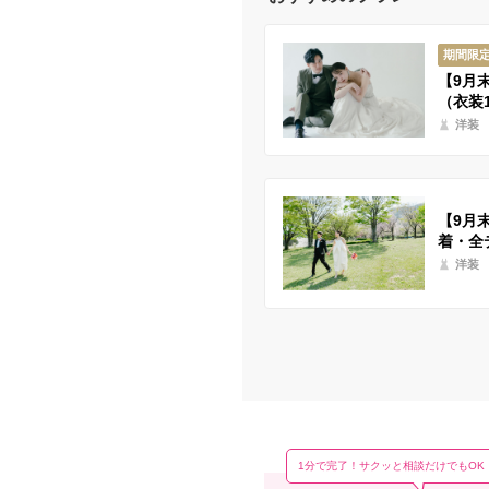
期間限
【9月
（衣装
洋装
【9月
着・全
洋装
1分で完了！サクッと相談だけでもOK