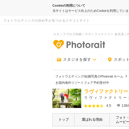
Cookieの利用について
当サイトはサービス向上のためCookieを利用してい
フォトウエディングの決め手が見つかるクチコミサイト
スタッフブログ詳細｜ラヴィファクトリー 金沢店｜Phot
-フォトウエデ
スタジオを探す
スポッ
フォトウエディング/結婚写真のPhotorait ホーム
き国内海外リゾートフェア予約受付中
ラヴィファクトリー
ラヴィファクトリー
4.5
138
フォト
トップ
選ばれる理由
ムービ