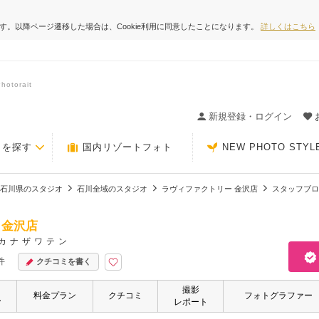
ます。以降ページ遷移した場合は、Cookie利用に同意したことになります。
詳しくはこちら
orait
ィングの決め手が見つかるクチコミサイト-Photorait
新規登録・ログイン
トを探す
国内リゾートフォト
NEW PHOTO STYL
石川県のスタジオ
石川全域のスタジオ
ラヴィファクトリー 金沢店
スタッフブロ
 金沢店
カナザワテン
件
クチコミを書く
撮影
・
料金プラン
クチコミ
フォトグラファー
ー
レポート