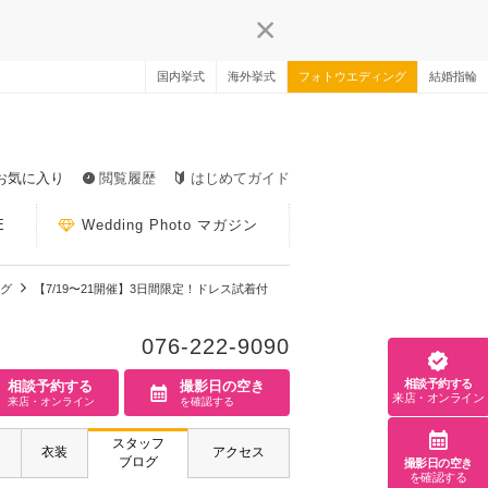
国内挙式
海外挙式
フォトウエディング
結婚指輪
お気に入り
閲覧履歴
はじめてガイド
E
Wedding Photo マガジン
グ
【7/19〜21開催】3日間限定！ドレス試着付
076-222-9090
相談予約する
相談予約する
撮影日の空き
来店・オンライン
来店・オンライン
を確認する
スタッフ
衣装
アクセス
ブログ
撮影日の空き
を確認する