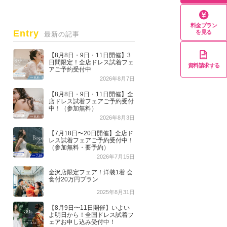
料金プラン
Entry
を見る
最新の記事
【8月8日・9日・11日開催】3
日間限定！全店ドレス試着フェ
資料請求する
アご予約受付中
2026年8月7日
【8月8日・9日・11日開催】全
店ドレス試着フェアご予約受付
中！（参加無料）
2026年8月3日
【7月18日〜20日開催】全店ド
レス試着フェアご予約受付中！
（参加無料・要予約）
2026年7月15日
金沢店限定フェア！洋装1着 会
食付20万円プラン
2025年8月31日
【8月9日〜11日開催】いよい
よ明日から！全国ドレス試着フ
ェアお申し込み受付中！