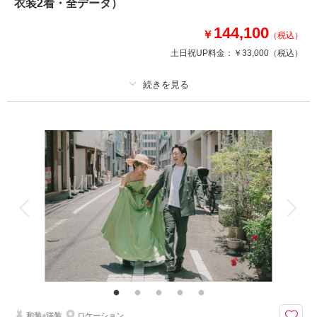
衣装2着・全データ）
・小物一式
・フォトグラファー
144,100
￥
（税込）
・スタジオ使用料
土日祝UP料金：
￥33,000
（税込）
・店舗周辺ロケ地
※トップシーズン（11月20日～12月10日）撮影の場合は別途22,000円追加
プラン詳細
相談予約する
撮影日の空き
来店・オンライン
を確認する
撮影料
新婦衣装2着
新郎衣装2着
着付け
ヘアメイク
小物一式
アルバム
データ 150 カット
台紙付写真
衣装追加
会食
挙式
家族と撮影
家族用衣装レンタル
ペットと撮影
その他含むもの
★ロケ＋スタジオを特別価格でご案内！※2着目のヘアメイクチェンジご希
望の場合、22,000円追加 ※ブーケ（1スタイルにつき）をご希望の場合は別
途5,500円〜 ※衣装持ち込み料（衣装1点）…新婦33,000円、新郎11,000円
和装+洋装
ロケーション