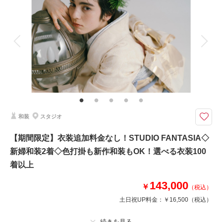
着付け
ヘアメイク
小物一式
相談予約する
撮影日の空き
アルバム
データ 100 カット
台紙付写真
来店・オンライン
を確認する
衣装追加
会食
挙式
家族と撮影
家族用衣装レンタル
ペットと撮影
その他含むもの
★早い者勝ち！期間限定半額キャンペーン開催中！ロケ＋スタジオ、和装＋
洋装などプランの組み合わせも可能です。※衣装持ち込み料（衣装1点）…
新婦¥33,000、新郎¥11,000
和装
スタジオ
今なら基本料半額！ウエディングフォトをもっと自由に。好きな人と好きな
場所で叶えるロケーションフォト
【期間限定】衣装追加料金なし！STUDIO FANTASIA◇
通常価格：198,000円（税込）
新婦和装2着◇色打掛も新作和装もOK！選べる衣装100
＜含まれるもの＞
着以上
・全データ（基本補正付き）
・新婦衣装（白無垢or色打掛）
143,000
￥
（税込）
・新郎衣装（紋付袴）
土日祝UP料金：
￥16,500
（税込）
・カメラマン（1時間撮影）
・新婦ヘアメイク
・小物一式