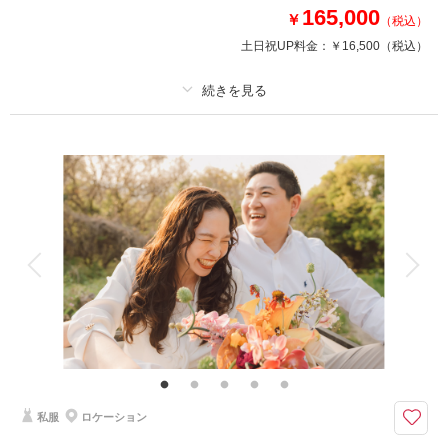
・新婦衣装2着（ランクアップフリー）
165,000
￥
（税込）
・新郎衣装1着（ランクアップフリー）
土日祝UP料金：
￥16,500
（税込）
・事前衣装合わせ
・新婦ヘアメイク
・新婦着付け
・小物一式
プラン詳細
・フォトグラファー
・スタジオ使用料
撮影料
新婦衣装2着
新郎衣装2着
着付け
ヘアメイク
小物一式
相談予約する
撮影日の空き
アルバム
データ 100 カット
台紙付写真
来店・オンライン
を確認する
衣装追加
会食
挙式
家族と撮影
家族用衣装レンタル
ペットと撮影
その他含むもの
★約100着から花嫁衣装2着を選べる！衣装グレード追加料金込み（最大15
万円相当）さらに新郎衣装も自由に選べるフルパッケージプラン。！種類豊
富なラインナップから運命の一着をお選びください。
私服
ロケーション
衣装を妥協したくないおふたりに。撮影に必要なもの全てセットになった安
心パッケージプラン。本格スタジオでの撮影を限定価格でご案内。