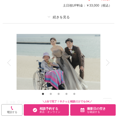
・フォトグラファー
土日祝UP料金：
￥33,000
（税込）
・美容スタッフ
・ブーケ
プラン詳細
相談予約する
撮影日の空き
来店・オンライン
を確認する
撮影料
新婦衣装2着
新郎衣装1着
着付け
ヘアメイク
小物一式
アルバム
データ 300 カット
台紙付写真
衣装追加
会食
挙式
家族と撮影
家族用衣装レンタル
ペットと撮影
その他含むもの
★動画やフォトアルバムなどオプションも豊富にご用意！※写真はイメージ
です。※衣装持ち込み料（衣装1点）…新婦33,000円、新郎11,000円
写真と会食を組み合わせた“新しい結婚式”。食事を囲み、大切なゲストと一
＼1分で完了！サクッと相談だけでもOK／
洋装
ロケーション
緒に祝う特別な時間。
相談予約する
撮影日の空き
・会食（6名分）
来店・オンライン
を確認する
電話する
【家族と一緒に撮影】ロケーションフォト（洋装1着＋
・全データ（基本補正）