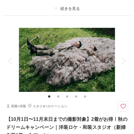
・新婦着付け
・小物一式
・フォトグラファー
・スタジオ使用料
プラン詳細
撮影料
新婦衣装2着
新郎衣装2着
このプランで撮影可能な撮影レポート
着付け
ヘアメイク
小物一式
撮影日：
2026年4月17日
アルバム
データ 150 カット
台紙付写真
撮影場所：
ラヴィ・ファクトリー金沢店スタジオ
衣装追加
会食
挙式
（石川）
家族と撮影
家族用衣装レンタル
ペットと撮影
その他含むもの
★ロケ＋スタジオを特別価格でご案内！※2着目のヘアメイクチェンジご希
相談予約する
撮影日の空き
来店・オンライン
を確認する
望の場合、22,000円追加 ※ブーケ（1スタイルにつき）をご希望の場合は別
途5,500円〜 ※衣装持ち込み料（衣装1点）…新婦33,000円、新郎11,000円
和装+洋装
スタジオ+ロケーション
ロケ＋スタジオで撮影を楽しめる衣装2着プラン。新作衣装も続々入荷！お
得なキャンペーンをお見逃しなく！
【10月1日〜11月末日までの撮影対象】2着がお得！秋の
・全データ（基本補正）
ドリームキャンペーン｜洋装ロケ・和装スタジオ（新婦
・衣装（新郎新婦）
・新婦ヘアメイク（1着分のみ）