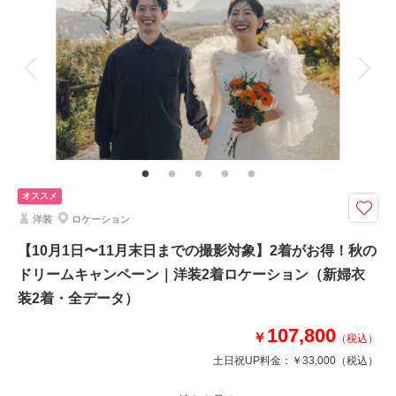
来店・オンライン
を確認する
着付け
ヘアメイク
小物一式
アルバム
データ 100 カット
台紙付写真
衣装追加
会食
挙式
家族と撮影
家族用衣装レンタル
ペットと撮影
その他含むもの
★通常149,600円が65%OFF! ※2着目のヘアメイクチェンジご希望の場合、
11,000円追加 ※ブーケ（1スタイルにつき）をご希望の場合は別途5,500
円〜 ※衣装持ち込み料（衣装1点）…新婦33,000円、新郎11,000円
オススメ
2着だから広がる、魅力あふれるフォトストーリー。お得なキャンペーンで
洋装
ロケーション
こだわりの衣装ラインナップをたっぷりとお楽しみください。
【10月1日〜11月末日までの撮影対象】2着がお得！秋の
〈含まれるもの〉
ドリームキャンペーン｜洋装2着ロケーション（新婦衣
・全データ（基本補正）
・衣装（新郎新婦）
装2着・全データ）
・新婦ヘアメイク（1着分のみ）
107,800
・小物一式
￥
（税込）
・フォトグラファー
土日祝UP料金：
￥33,000
（税込）
・スタジオ使用料