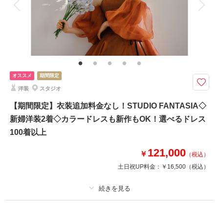
家族と撮影
家族用衣装レンタル
ペットと撮影
その他含むもの
★動画やフォトアルバムなどオプションも豊富にご用意！※写真はイメージ
です。※衣装持ち込み料（衣装1点）…新婦33,000円、新郎11,000円
写真と会食を組み合わせた“新しい結婚式”。食事を囲み、大切なゲストと一
オススメ
期間限定
緒に祝う特別な時間。
洋装
スタジオ
・会食（6名分）
・全データ（基本補正）
【期間限定】衣装追加料金なし！STUDIO FANTASIA◇
・衣装（衣装1着）
新婦洋装2着◇カラードレスも新作もOK！選べるドレス
・新婦ヘアメイク
100着以上
・新婦着付け
・小物一式
121,000
￥
・フォトグラファー
（税込）
・美容スタッフ
土日祝UP料金：
￥16,500
（税込）
・ブーケ
適用条件：
予約枠が無くなり次第終了
相談予約する
撮影日の空き
来店・オンライン
を確認する
プラン詳細