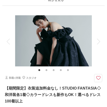
・ブーケ（造花・ブートニア）
プラン詳細
・プラン内ロケ地1ヶ所
撮影料
新婦衣装2着
新郎衣装1着
相談予約する
撮影日の空き
着付け
ヘアメイク
小物一式
来店・オンライン
を確認する
アルバム
データ 100 カット
台紙付写真
衣装追加
会食
挙式
家族と撮影
家族用衣装レンタル
ペットと撮影
その他含むもの
★約100着から花嫁衣装2着を選べる！衣装グレード追加料金込み（最大15
万円相当）さらに新郎衣装も自由に選べるフルパッケージプラン。！種類豊
富なラインナップから運命の一着をお選びください。
和装+洋装
スタジオ
衣装を妥協したくないおふたりに。撮影に必要なもの全てセットになった安
心パッケージプラン。本格スタジオでの撮影を限定価格でご案内。
【期間限定】衣装追加料金なし！STUDIO FANTASIA◇
12月25日までの撮影限定
和洋装各1着◇カラードレスも新作もOK！選べるドレス
＜含まれるもの＞
100着以上
・全データ（基本補正付）