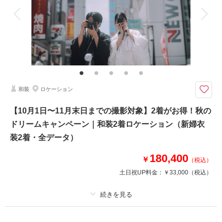
衣装追加
会食
挙式
家族と撮影
家族用衣装レンタル
ペットと撮影
その他含むもの
★ロケ＋スタジオを特別価格でご案内！※2着目のヘアメイクチェンジご希
望の場合、22,000円追加 ※ブーケ（1スタイルにつき）をご希望の場合は別
途5,500円〜 ※衣装持ち込み料（衣装1点）…新婦33,000円、新郎11,000円
和装
ロケーション
ロケ＋スタジオで撮影を楽しめる衣装2着プラン。新作衣装も続々入荷！お
得なキャンペーンをお見逃しなく！
【10月1日〜11月末日までの撮影対象】2着がお得！秋の
・全データ（基本補正）
ドリームキャンペーン｜和装2着ロケーション（新婦衣
・衣装（新郎新婦）
・新婦ヘアメイク（1着分のみ）
装2着・全データ）
・小物一式
・フォトグラファー
180,400
￥
（税込）
・スタジオ使用料
土日祝UP料金：
￥33,000
（税込）
・店舗周辺ロケ地
※トップシーズン（11月20日～12月10日）撮影の場合は別途22,000円追加
プラン詳細
相談予約する
撮影日の空き
来店・オンライン
を確認する