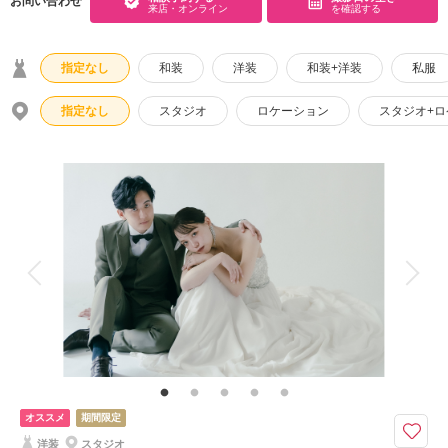
お問い合わせ
来店・オンライン
を確認する
指定なし
和装
洋装
和装+洋装
私服
指定なし
スタジオ
ロケーション
スタジオ+
オススメ
期間限定
洋装
スタジオ