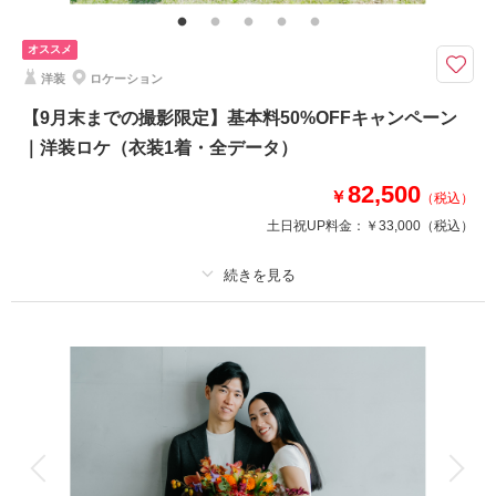
洋装などプランの組み合わせも可能です。※衣装持ち込み料（衣装1点）…
新婦¥33,000、新郎¥11,000
オススメ
ふたりの好きがきっと見つかる。特別な思い出を美しく残せるスタジオフォ
洋装
ロケーション
ト。こだわりの衣装をリーズナブルに堪能できます。
【9月末までの撮影限定】基本料50%OFFキャンペーン
通常価格：88,000円（税込）
｜洋装ロケ（衣装1着・全データ）
＜含まれるもの＞
82,500
￥
・全データ（基本補正付き）
（税込）
・新婦衣装
土日祝UP料金：
￥33,000
（税込）
・新郎衣装
・カメラマン（1時間撮影）
・新婦ヘアメイク・着付け
・美容専属スタッフ
プラン詳細
・小物一式
・ブーケ（造花・ブートニア）
撮影料
新婦衣装1着
新郎衣装1着
・スタジオ使用料
着付け
ヘアメイク
小物一式
アルバム
データ 100 カット
台紙付写真
このプランで撮影可能な撮影レポート
衣装追加
会食
挙式
撮影日：
2025年10月16日
家族と撮影
家族用衣装レンタル
ペットと撮影