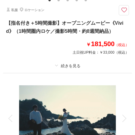
りの今を鮮やかに映し出すようにLa-vie Factoryのクリエイターがおふたり
ならではの映像作品をご提案いたします。
私服
ロケーション
ふたりの物語を、好きな場所で。結婚式の幕開けを彩るムービープラン。事
【指名付き＋5時間撮影】オープニングムービー《Vivi
前にスタッフと打ち合わせして作り上げるオリジナルムービー。
d》（1時間圏内ロケ／撮影5時間・約8週間納品）
＜プランに含まれるもの＞
・撮影2時間
181,500
・納品：〜約8週間で納品
￥
（税込）
・動画の長さ：2分半以内
土日祝UP料金：
￥33,000
（税込）
・撮影場所：店舗より1時間以内（現地集合・解散）
・BGM：弊社保有曲または、オプションでISUM曲
※タクシーご利用の場合は別途費用となります。
プラン詳細
相談予約する
撮影日の空き
撮影料
新婦衣装
新郎衣装
来店・オンライン
を確認する
着付け
ヘアメイク
小物一式
アルバム
データ
台紙付写真
衣装追加
会食
挙式
家族と撮影
家族用衣装レンタル
ペットと撮影
その他含むもの