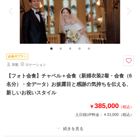
衣装追加
会食
挙式
家族と撮影
家族用衣装レンタル
ペットと撮影
その他含むもの
※前撮り撮影のご注文された方のみご利用可能。場所も服装もやりたいこと
も全て自由。結婚式のオープニングムービーなど、ご結婚されるおふたりの
今を鮮やかに映し出すようにLa-vie Factoryのクリエイターがおふたりなら
ではの映像作品をご提案いたします。
会食付プラン
洋装
ロケーション
前撮り撮影にプラスしたムービー撮影。フォト撮影にビデオグラファーが同
行して当日のメイキング動画を撮影します。
【フォト会食】チャペル＋会食（新婦衣装2着・会食（6
＜プランに含まれるもの＞
名分）・全データ）お披露目と感謝の気持ちを伝える、
・撮影1時間〜
新しいお祝いスタイル
・納品：〜約8週間で納品
・動画の長さ：2分半〜4分程度
385,000
￥
※前撮り撮影のご注文された方のみご利用可能。
（税込）
土日祝UP料金：
￥33,000
（税込）
相談予約する
撮影日の空き
来店・オンライン
を確認する