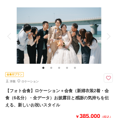
プラン詳細
撮影料
新婦衣装2着
新郎衣装1着
着付け
ヘアメイク
小物一式
アルバム
データ 300 カット
台紙付写真
衣装追加
会食
挙式
家族と撮影
家族用衣装レンタル
ペットと撮影
その他含むもの
★動画やフォトアルバムなどオプションも豊富にご用意！※使用写真はイメ
ージです。※衣装持ち込み料（衣装1点）…新婦33,000円、新郎11,000円
写真と会食を組み合わせた“新しい結婚式”。食事を囲み、大切なゲストと一
会食付プラン
緒に祝う特別な時間。
洋装
ロケーション
・会食（6名分）
・全データ（基本補正）
【フォト会食】ロケーション＋会食（新婦衣装2着・会
・衣装（新婦衣装2着・新郎衣装1着）
食（6名分）・全データ）お披露目と感謝の気持ちを伝
・新婦ヘアメイク
える、新しいお祝いスタイル
・新婦着付け
・小物一式
385,000
￥
・チャペル一ヶ所（プラン内会場）
（税込）