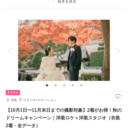
相談予約する
撮影日の空き
来店・オンライン
を確認する
プラン詳細
撮影料
新婦衣装2着
新郎衣装1着
着付け
ヘアメイク
小物一式
アルバム
データ 200 カット
台紙付写真
衣装追加
会食
挙式
家族と撮影
家族用衣装レンタル
ペットと撮影
その他含むもの
★通常238,700円が55%OFF！※2着目のヘアメイクチェンジご希望の場
合、22,000円追加 ※ブーケ（1スタイルにつき）をご希望の場合は別途5,50
0円〜 ※衣装持ち込み料（衣装1点）…新婦33,000円、新郎11,000円
オススメ
2着だから広がる、魅力あふれるフォトストーリー。お得なキャンペーンで
洋装
スタジオ+ロケーション
こだわりの衣装ラインナップをたっぷりとお楽しみください。
・全データ（基本補正）
【10月1日〜11月末日までの撮影対象】2着がお得！秋の
・衣装（新郎新婦）
ドリームキャンペーン｜洋装ロケ＋洋装スタジオ（衣装
・新婦ヘアメイク（1着分のみ）
2着・全データ）
・小物一式