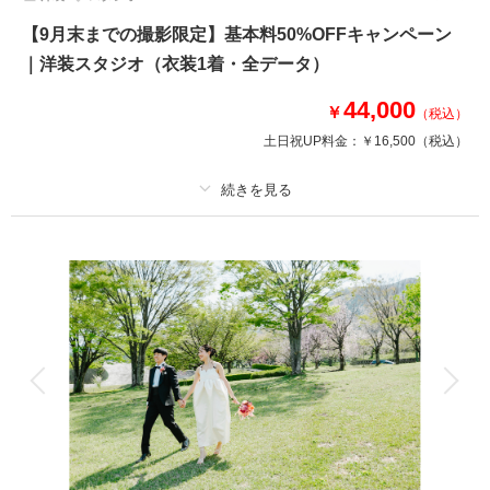
【9月末までの撮影限定】基本料50%OFFキャンペーン
｜洋装スタジオ（衣装1着・全データ）
44,000
￥
（税込）
土日祝UP料金：
￥16,500
（税込）
適用条件：
9月末までの撮影対象
プラン詳細
撮影料
新婦衣装1着
新郎衣装1着
着付け
ヘアメイク
小物一式
アルバム
データ 50 カット
台紙付写真
衣装追加
会食
挙式
家族と撮影
家族用衣装レンタル
ペットと撮影
その他含むもの
★早い者勝ち！期間限定半額キャンペーン開催中！ロケ＋スタジオ、和装＋