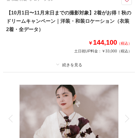
ロケ＋スタジオで撮影を楽しめる衣装2着プラン。新作衣装も続々入荷！お
得なキャンペーンをお見逃しなく！
【10月1日〜11月末日までの撮影対象】2着がお得！秋の
・全データ（基本補正）
ドリームキャンペーン｜洋装・和装ロケーション（衣装
・衣装（新郎新婦）
・新婦ヘアメイク（1着分のみ）
2着・全データ）
・小物一式
・フォトグラファー
144,100
￥
（税込）
・スタジオ使用料
土日祝UP料金：
￥33,000
（税込）
・店舗周辺ロケ地
※トップシーズン（11月20日～12月10日）撮影の場合は別途22,000円追加
プラン詳細
相談予約する
撮影日の空き
来店・オンライン
を確認する
撮影料
新婦衣装2着
新郎衣装2着
着付け
ヘアメイク
小物一式
アルバム
データ 200 カット
台紙付写真
衣装追加
会食
挙式
家族と撮影
家族用衣装レンタル
ペットと撮影
その他含むもの