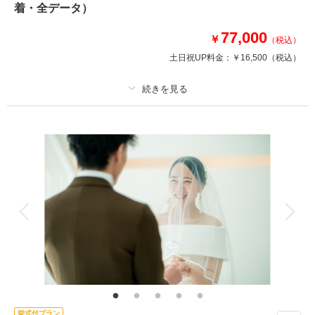
・衣装（新郎新婦）
着・全データ）
・新婦ヘアメイク（1着分のみ）
・小物一式
77,000
￥
（税込）
・フォトグラファー
土日祝UP料金：
￥16,500
（税込）
・スタジオ使用料
相談予約する
撮影日の空き
来店・オンライン
を確認する
プラン詳細
撮影料
新婦衣装2着
新郎衣装1着
着付け
ヘアメイク
小物一式
アルバム
データ 100 カット
台紙付写真
衣装追加
会食
挙式
家族と撮影
家族用衣装レンタル
ペットと撮影
その他含むもの
★通常215,600円が64%OFF! ※2着目のヘアメイクチェンジご希望の場合、
11,000円追加 ※衣装持ち込み料（衣装1点）…新婦33,000円、新郎11,000
円 ※ブーケ（1スタイルにつき）をご希望の場合は別途5,500円〜
挙式付プラン