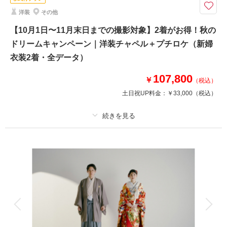
2着だから広がる、魅力あふれるフォトストーリー。お得なキャンペーンで
洋装
その他
こだわりの衣装ラインナップをたっぷりとお楽しみください。
〈含まれるもの〉
【10月1日〜11月末日までの撮影対象】2着がお得！秋の
・全データ（基本補正）
ドリームキャンペーン｜洋装チャペル＋プチロケ（新婦
・衣装（新郎新婦）
衣装2着・全データ）
・新婦ヘアメイク（1着分のみ）
・小物一式
107,800
￥
・フォトグラファー
（税込）
・スタジオ使用料
土日祝UP料金：
￥33,000
（税込）
相談予約する
撮影日の空き
来店・オンライン
を確認する
プラン詳細
撮影料
新婦衣装2着
新郎衣装1着
着付け
ヘアメイク
小物一式
アルバム
データ 150 カット
台紙付写真
衣装追加
会食
挙式
家族と撮影
家族用衣装レンタル
ペットと撮影