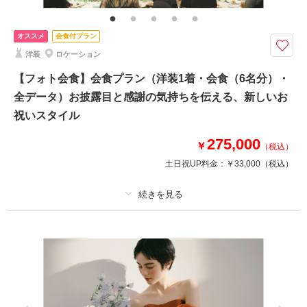
ニングムービーなど、ご結婚されるおふたりの今を鮮やかに映し出すように
La-vie Factoryのクリエイターがおふたりならではの映像作品をご提案いた
します。
オススメ
会食付プラン
洋装
ロケーション
「予算は抑えたい…」でも、「自分たちらしさはしっかり表現したい」そん
なおふたりにぴったりのライトプラン
【フォト会食】会食プラン（洋装1着・会食（6名分）・
＜プランに含まれるもの＞
全データ）お披露目と感謝の気持ちを伝える、新しいお
・撮影1時間
祝いスタイル
・納品：〜約6週間で納品
・動画の長さ：1分半以内
275,000
￥
・撮影場所：店舗周辺
（税込）
・BGM：弊社保有曲限定（ISUM曲不可）
土日祝UP料金：
￥33,000
（税込）
相談予約する
撮影日の空き
来店・オンライン
を確認する
プラン詳細
撮影料
新婦衣装1着
新郎衣装1着
着付け
ヘアメイク
小物一式
アルバム
データ 200 カット
台紙付写真
衣装追加
会食
挙式