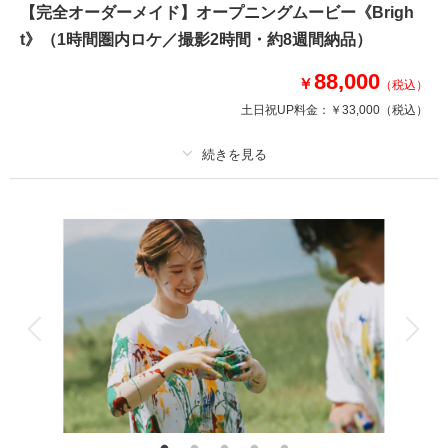
【完全オーダーメイド】オープニングムービー《Brigh
12月25日までの撮影限定
t》（1時間圏内ロケ／撮影2時間・約8週間納品）
＜含まれるもの＞
88,000
・全データ（基本補正付）
￥
（税込）
・新婦和洋装各1着（ランクアップフリー）
土日祝UP料金：
￥33,000
（税込）
・新郎和洋装各1着（ランクアップフリー）
・事前衣装合わせ
・新婦ヘアメイク
・新婦着付け
プラン詳細
・小物一式
・フォトグラファー
撮影料
新婦衣装
新郎衣装
・スタジオ使用料
着付け
ヘアメイク
小物一式
アルバム
データ
台紙付写真
相談予約する
撮影日の空き
来店・オンライン
を確認する
衣装追加
会食
挙式
家族と撮影
家族用衣装レンタル
ペットと撮影
その他含むもの
★オンラインミーティング付き！場所も服装もやりたいことも全て自由。前
撮りムービーや、結婚式のオープニングムービーなど、ご結婚されるおふた