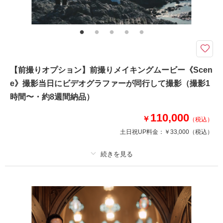
★オンラインミーティング、ビデオグラファー指名付き！当日はフォトプラ
ンナーがプロデューサーとして同行します。前撮りムービーや、結婚式のオ
ープニングムービーなど、La-vie Factoryのクリエイターがおふたりならで
はの映像作品をご提案いたします。
お好みのビデオグラファーを選んで自分たちらしい映像作品を。5時間撮影
【前撮りオプション】前撮りメイキングムービー《Scen
のオリジナルムービー。
e》撮影当日にビデオグラファーが同行して撮影（撮影1
＜プランに含まれるもの＞
・撮影5時間
時間〜・約8週間納品）
・納品：〜約8週間で納品
・動画の長さ：2分半〜4分程度
110,000
￥
（税込）
・撮影場所：店舗より1時間以内（現地集合・解散）
土日祝UP料金：
￥33,000
（税込）
・BGM：弊社保有曲または、オプションでISUM曲
※タクシーご利用の場合は別途費用となります。
プラン詳細
相談予約する
撮影日の空き
来店・オンライン
を確認する
撮影料
新婦衣装
新郎衣装
着付け
ヘアメイク
小物一式
アルバム
データ
台紙付写真