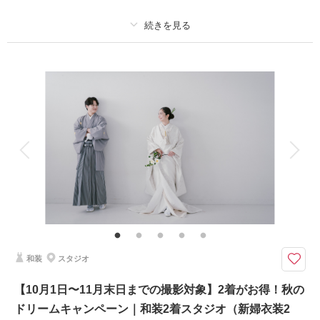
相談予約する
撮影日の空き
来店・オンライン
を確認する
プラン詳細
撮影料
新婦衣装2着
新郎衣装2着
着付け
ヘアメイク
小物一式
アルバム
データ 100 カット
台紙付写真
衣装追加
会食
挙式
家族と撮影
家族用衣装レンタル
ペットと撮影
その他含むもの
★通常192,500円が66%OFF！※2着目のヘアメイクチェンジご希望の場
合、11,000円追加 ※ブーケ（1スタイルにつき）をご希望の場合は別途5,50
0円〜 ※衣装持ち込み料（衣装1点）…新婦33,000円、新郎11,000円
和装
スタジオ
2着だから広がる、魅力あふれるフォトストーリー。お得なキャンペーンで
こだわりの衣装ラインナップをたっぷりとお楽しみください。
【10月1日〜11月末日までの撮影対象】2着がお得！秋の
〈含まれるもの〉
ドリームキャンペーン｜和装2着スタジオ（新婦衣装2
・全データ（基本補正）