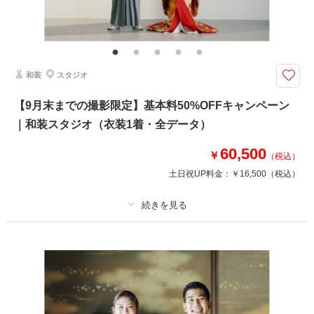
その他含むもの
★チャペル＋プチロケプランを特別価格でご案内！※2着目のヘアメイクチ
ェンジご希望の場合、22,000円追加 ※ブーケ（1スタイルにつき）をご希望
の場合は別途5,500円〜 ※衣装持ち込み料（衣装1点）…新婦33,000円、新
郎11,000円
和装
スタジオ
2着プランを特別価格でご案内。ラヴィファクトリーが自信を持ってお届け
【9月末までの撮影限定】基本料50%OFFキャンペーン
する衣装ラインナップをたっぷりとお楽しみください
｜和装スタジオ（衣装1着・全データ）
・全データ
・衣装
60,500
・新婦ヘアメイク（1着分のみ）
￥
（税込）
・小物一式
土日祝UP料金：
￥16,500
（税込）
・フォトグラファー
・美容スタッフ・アシスタント
・プラン内チャペル使用料
・店舗周辺ロケ地（2着目）
プラン詳細
※トップシーズン（11月20日〜12月10日）撮影の場合は別途22,000円追加
撮影料
新婦衣装1着
新郎衣装1着
着付け
ヘアメイク
小物一式
相談予約する
撮影日の空き
来店・オンライン
を確認する
アルバム
データ 50 カット
台紙付写真