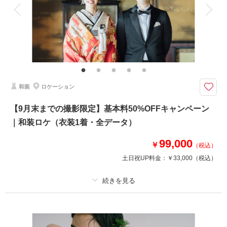
衣装追加
会食
挙式
家族と撮影
家族用衣装レンタル
ペットと撮影
その他含むもの
★早い者勝ち！期間限定半額キャンペーン開催中！ロケ＋スタジオ、和装＋
洋装などプランの組み合わせも可能です。※衣装持ち込み料（衣装1点）…
新婦¥33,000、新郎¥11,000
和装
ロケーション
ふたりの好きがきっと見つかる。特別な思い出を美しく残せるスタジオフォ
ト。こだわりの衣装をリーズナブルに堪能できます。
【9月末までの撮影限定】基本料50%OFFキャンペーン
通常価格：121,000円（税込）
｜和装ロケ（衣装1着・全データ）
＜含まれるもの＞
99,000
・全データ（基本補正付き）
￥
（税込）
・新婦衣装
土日祝UP料金：
￥33,000
（税込）
・新郎衣装
・カメラマン（1時間撮影）
・新婦ヘアメイク・着付け
・小物一式
プラン詳細
・ブーケ（造花・ブートニア）
・スタジオ使用料
撮影料
新婦衣装1着
新郎衣装1着