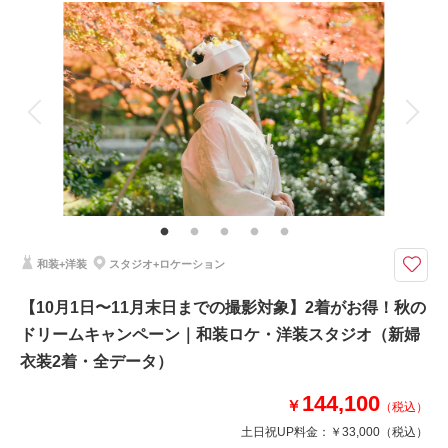
撮影料
新婦衣装2着
新郎衣装1着
着付け
ヘアメイク
小物一式
アルバム
データ 100 カット
台紙付写真
衣装追加
会食
挙式
家族と撮影
家族用衣装レンタル
ペットと撮影
その他含むもの
★約100着から花嫁衣装2着を選べる！衣装グレード追加料金込み（最大15
万円相当）さらに新郎衣装も自由に選べるフルパッケージプラン。！種類豊
富なラインナップから運命の一着をお選びください。
和装+洋装
スタジオ+ロケーション
衣装を妥協したくないおふたりに。撮影に必要なもの全てセットになった安
心パッケージプラン。本格スタジオでの撮影を限定価格でご案内。
【10月1日〜11月末日までの撮影対象】2着がお得！秋の
＜含まれるもの＞
ドリームキャンペーン｜和装ロケ・洋装スタジオ（新婦
・全データ（基本補正付）
衣装2着・全データ）
・新婦衣装2着（ランクアップフリー）
・新郎衣装1着（ランクアップフリー）
144,100
￥
（税込）
・事前衣装合わせ
・新婦ヘアメイク
土日祝UP料金：
￥33,000
（税込）