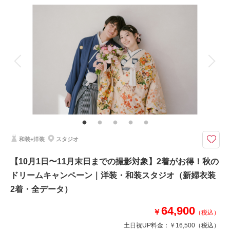
撮影料
新婦衣装2着
新郎衣装1着
着付け
ヘアメイク
小物一式
アルバム
データ 200 カット
台紙付写真
衣装追加
会食
挙式
家族と撮影
家族用衣装レンタル
ペットと撮影
その他含むもの
★通常304,700円が41%OFF！※2着目のヘアメイクチェンジご希望の場
合、22,000円追加 ※衣装持ち込み料（衣装1点）…新婦33,000円、新郎11,
000円 ※ブーケ（1スタイルにつき）をご希望の場合は別途5,500円〜
和装+洋装
スタジオ
2着だから広がる、魅力あふれるフォトストーリー。お得なキャンペーンで
こだわりの衣装ラインナップをたっぷりとお楽しみください。
【10月1日〜11月末日までの撮影対象】2着がお得！秋の
・全データ（基本補正）
ドリームキャンペーン｜洋装・和装スタジオ（新婦衣装
・衣装（新郎新婦）
・新婦ヘアメイク（1着分のみ）
2着・全データ）
・小物一式
・フォトグラファー
64,900
￥
（税込）
・ロケ地2カ所（プラン内）
土日祝UP料金：
￥16,500
（税込）
※トップシーズン（11月20日～12月10日）撮影の場合は別途22,000円追加