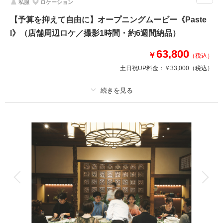
私服
ロケーション
得なキャンペーンをお見逃しなく！
・全データ（基本補正）
【予算を抑えて自由に】オープニングムービー《Paste
・衣装（新郎新婦）
l》（店舗周辺ロケ／撮影1時間・約6週間納品）
・新婦ヘアメイク（1着分のみ）
・小物一式
63,800
￥
（税込）
・フォトグラファー
・スタジオ使用料
土日祝UP料金：
￥33,000
（税込）
・店舗周辺ロケ地
※トップシーズン（11月20日～12月10日）撮影の場合は別途22,000円追加
プラン詳細
相談予約する
撮影日の空き
来店・オンライン
を確認する
撮影料
新婦衣装
新郎衣装
着付け
ヘアメイク
小物一式
アルバム
データ
台紙付写真
衣装追加
会食
挙式
家族と撮影
家族用衣装レンタル
ペットと撮影
その他含むもの
場所も服装もやりたいことも全て自由。前撮りムービーや、結婚式のオープ