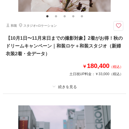
★通常293,700円が51%OFF！※2着目のヘアメイクチェンジご希望の場
合、22,000円追加 ※ブーケ（1スタイルにつき）をご希望の場合は別途5,50
0円〜 ※衣装持ち込み料（衣装1点）…新婦33,000円、新郎11,000円
和装
スタジオ+ロケーション
2着だから広がる、魅力あふれるフォトストーリー。お得なキャンペーンで
こだわりの衣装ラインナップをたっぷりとお楽しみください。
【10月1日〜11月末日までの撮影対象】2着がお得！秋の
・全データ（基本補正）
ドリームキャンペーン｜和装ロケ＋和装スタジオ（新婦
・衣装（新郎新婦）
・新婦ヘアメイク（1着分のみ）
衣装2着・全データ）
・小物一式
・フォトグラファー
180,400
￥
（税込）
・ロケ地2カ所（プラン内）
土日祝UP料金：
￥33,000
（税込）
※トップシーズン（11月20日～12月10日）撮影の場合は別途22,000円追加
相談予約する
撮影日の空き
来店・オンライン
を確認する
プラン詳細
撮影料
新婦衣装2着
新郎衣装1着
着付け
ヘアメイク
小物一式
アルバム
データ 150 カット
台紙付写真