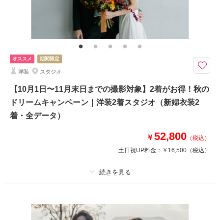
撮影場所：
スタジオ
（石川）
その他含むもの
★早い者勝ち！期間限定半額キャンペーン開催中！ロケ＋スタジオ、和装＋
洋装などプランの組み合わせも可能です。※衣装持ち込み料（衣装1点）…
新婦¥33,000、新郎¥11,000
相談予約する
撮影日の空き
オススメ
期間限定
来店・オンライン
を確認する
今なら基本料半額！ウエディングフォトをもっと自由に。好きな人と好きな
洋装
スタジオ
場所で叶えるロケーションフォト
通常価格：165,000円（税込）
【10月1日〜11月末日までの撮影対象】2着がお得！秋の
ドリームキャンペーン｜洋装2着スタジオ（新婦衣装2
＜含まれるもの＞
着・全データ）
・全データ（基本補正付き）
・新婦衣装（ドレス）
52,800
￥
・新郎衣装（タキシード）
（税込）
・カメラマン（1時間撮影）
土日祝UP料金：
￥16,500
（税込）
・新婦ヘアメイク・着付け
・小物一式
・ブーケ（造花・ブートニア）
適用条件：
10月1日〜11月末日までの撮影対象
・プラン内ロケ地 / 1ヶ所
プラン詳細
撮影料
新婦衣装2着
新郎衣装1着
相談予約する
撮影日の空き