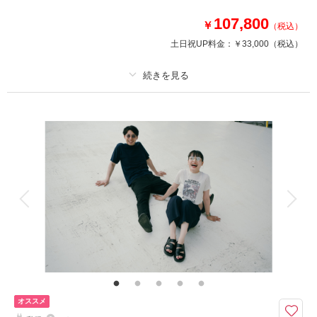
・フォトグラファー
107,800
￥
・ロケ地2カ所（プラン内）
（税込）
※トップシーズン（11月20日～12月10日）撮影の場合は別途22,000円追加
土日祝UP料金：
￥33,000
（税込）
相談予約する
撮影日の空き
来店・オンライン
を確認する
プラン詳細
撮影料
新婦衣装2着
新郎衣装1着
着付け
ヘアメイク
小物一式
アルバム
データ 100 カット
台紙付写真
衣装追加
会食
挙式
家族と撮影
家族用衣装レンタル
ペットと撮影
その他含むもの
★ロケ＋スタジオを特別価格でご案内！※2着目のヘアメイクチェンジご希
望の場合、22,000円追加 ※ブーケ（1スタイルにつき）をご希望の場合は別
途5,500円〜 ※衣装持ち込み料（衣装1点）…新婦33,000円、新郎11,000円
オススメ
ロケ＋スタジオで撮影を楽しめる洋装2着プラン。新作衣装も続々入荷！お