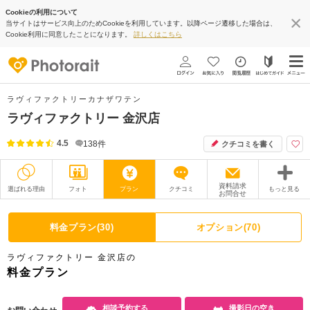
Cookieの利用について
当サイトはサービス向上のためCookieを利用しています。以降ページ遷移した場合は、
Cookie利用に同意したことになります。
詳しくはこちら
ラヴィファクトリーカナザワテン
ラヴィファクトリー 金沢店
4.5
138
件
クチコミを書く
資料請求
選ばれる理由
フォト
プラン
クチコミ
もっと見る
お問合せ
撮影レポート
フォトグラファー
料金プラン(30)
オプション(70)
衣装
ムービー
ラヴィファクトリー 金沢店の
オプション
ブログ
料金プラン
アクセス/TEL
スタジオトップ
相談予約する
撮影日の空き