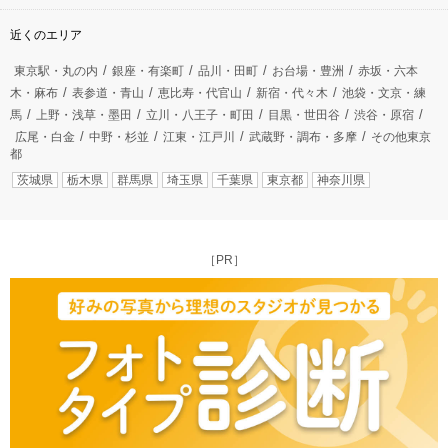
近くのエリア
東京駅・丸の内
銀座・有楽町
品川・田町
お台場・豊洲
赤坂・六本
木・麻布
表参道・青山
恵比寿・代官山
新宿・代々木
池袋・文京・練
馬
上野・浅草・墨田
立川・八王子・町田
目黒・世田谷
渋谷・原宿
広尾・白金
中野・杉並
江東・江戸川
武蔵野・調布・多摩
その他東京
都
茨城県
栃木県
群馬県
埼玉県
千葉県
東京都
神奈川県
［PR］