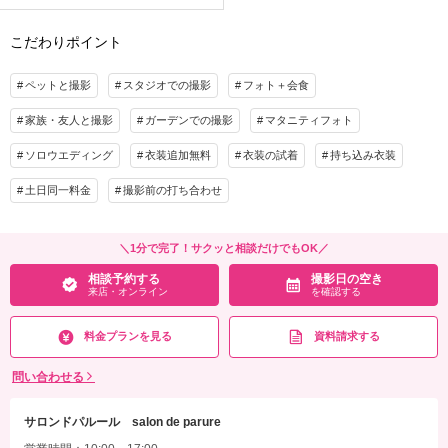
こだわりポイント
ペットと撮影
スタジオでの撮影
フォト＋会食
家族・友人と撮影
ガーデンでの撮影
マタニティフォト
ソロウエディング
衣装追加無料
衣装の試着
持ち込み衣装
土日同一料金
撮影前の打ち合わせ
＼1分で完了！サクッと相談だけでもOK／
相談予約する
撮影日の空き
来店・オンライン
を確認する
料金プランを見る
資料請求する
問い合わせる
サロンドパルール salon de parure