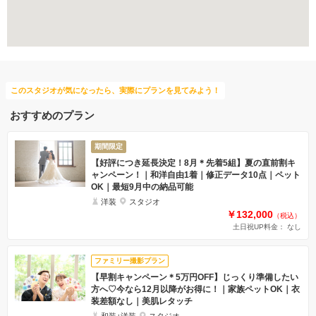
撮影前の打ち合わせ
このスタジオが気になったら、実際にプランを見てみよう！
おすすめのプラン
期間限定
【好評につき延長決定！8月＊先着5組】夏の直前割キ
ャンペーン！｜和洋自由1着｜修正データ10点｜ペット
OK｜最短9月中の納品可能
洋装
スタジオ
￥132,000
（税込）
土日祝UP料金： なし
ファミリー撮影プラン
【早割キャンペーン＊5万円OFF】じっくり準備したい
方へ♡今なら12月以降がお得に！｜家族ペットOK｜衣
装差額なし｜美肌レタッチ
和装+洋装
スタジオ