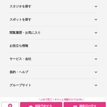
スタジオを探す
スポットを探す
エリアから探す
こだわりから探す
NEW PHOTO STYLE
プランから探す
フォトタイプ診断
フォトグラファーから探す
国内リゾートから探す
閲覧履歴・お気に入り
ロケーションから探す
スタジオから探す
お役立ち情報
閲覧スタジオ
お気に入り
サービス・会社
Wedding Photo マガジン
はじめてガイド
規約・ヘルプ
Photoraitとは
スタジオの掲載について
お問い合わせ
運営会社
サイトマップ
グループサイト
プライバシーポリシー
利用規約
ヘルプ
Wedding Park
Wedding Park 海外
Ringraph
＼1分で完了！サクッと相談だけでもOK／
相談予約する
撮影日の空き
Copyright
©
WEDDING PARK CO.,LTD.