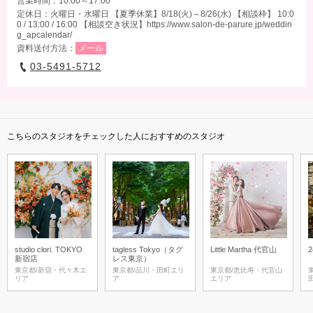
営業時間：10:00～17:00
定休日：火曜日・水曜日 【夏季休業】8/18(火)～8/26(水) 【相談枠】 10:0
0 / 13:00 / 16:00 【相談空き状況】https://www.salon-de-parure.jp/weddin
g_apcalendar/
資料送付方法：
メール
03-5491-5712
こちらのスタジオをチェックした人におすすめのスタジオ
studio clori. TOKYO
tagless Tokyo（タグ
Little Martha 代官山
2
新宿店
レス東京）
東京都/新宿・代々木エ
東京都/品川・田町エリ
東京都/恵比寿・代官山
リア
ア
エリア