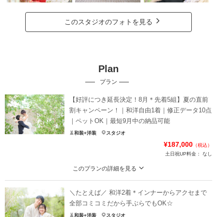
このスタジオのフォトを見る
Plan
プラン
【好評につき延長決定！8月＊先着5組】夏の直前
割キャンペーン！｜和洋自由1着｜修正データ10点
｜ペットOK｜最短9月中の納品可能
和装+洋装
スタジオ
¥187,000
（税込）
土日祝UP料金：
なし
このプランの詳細を見る
「早めに撮りたいけど、準備不足で後悔したくない」「できるだけお得に撮り
たい！」そんな方におすすめの、期間限定プランが登場！
＼たとえば／ 和洋2着＊インナーからアクセまで
ペットやお子様との撮影も実績多数！
全部コミコミだから手ぶらでもOK☆
オンライン相談も可能ですので、お気軽にご相談ください^^
和装+洋装
スタジオ