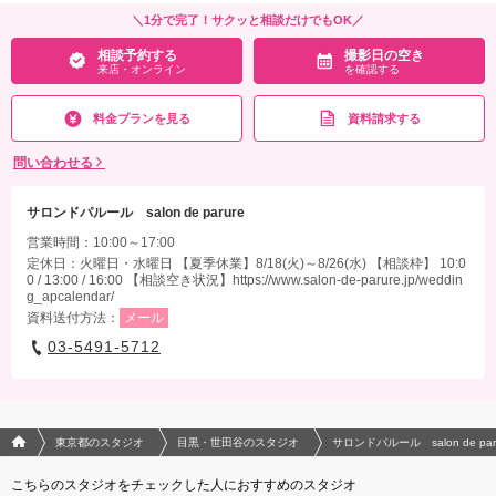
その他含むもの
＼1分で完了！サクッと相談だけでもOK／
■無料セット■納品全データ美肌レタッチ、新郎ヘアメイク、アテンド、お持ち込み
相談予約する
撮影日の空き
料、通常クリーニング料、スタジオ使用料、屋外撮影料、小物撮影料、シューズ、イ
来店・オンライン
を確認する
ンナー、ブーケ ※衣装全てグレードアップ等追加料金なし
料金プランを見る
資料請求する
相談予約する
撮影日の空き
来店・オンライン
を確認する
問い合わせる
サロンドパルール salon de parure
営業時間：10:00～17:00
定休日：火曜日・水曜日 【夏季休業】8/18(火)～8/26(水) 【相談枠】 10:0
0 / 13:00 / 16:00 【相談空き状況】https://www.salon-de-parure.jp/weddin
g_apcalendar/
資料送付方法：
メール
03-5491-5712
フォトウエディング/結婚写真のPhotorait ホーム
東京都のスタジオ
目黒・世田谷のスタジオ
サロンドパルール salon de par
こちらのスタジオをチェックした人におすすめのスタジオ