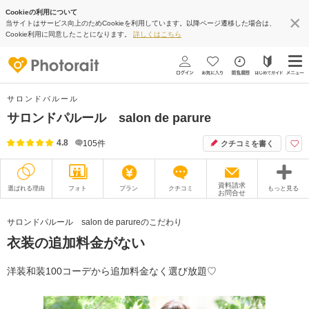
Cookieの利用について
当サイトはサービス向上のためCookieを利用しています。以降ページ遷移した場合は、
Cookie利用に同意したことになります。
詳しくはこちら
サロンドパルール
サロンドパルール salon de parure
4.8
105
件
クチコミを書く
資料請求
選ばれる理由
フォト
プラン
クチコミ
もっと見る
お問合せ
撮影レポート
フォトグラファー
サロンドパルール salon de parureのこだわり
衣装の追加料金がない
衣装
ムービー
オプション
ブログ
洋装和装100コーデから追加料金なく選び放題♡
アクセス/TEL
スタジオトップ