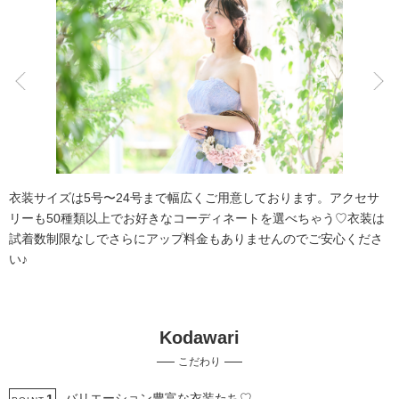
こだわりポイント
ペットと撮影
スタジオでの撮影
衣装サイズは5号〜24号まで幅広くご用意しております。アクセサ
リーも50種類以上でお好きなコーディネートを選べちゃう♡衣装は
試着数制限なしでさらにアップ料金もありませんのでご安心くださ
い♪
フォト＋会食
家族・友人と撮影
Kodawari
ガーデンでの撮影
マタニティフォト
ソロウエディング
こだわり
衣装追加無料
衣装の試着
持ち込み衣装
土日同一料金
撮影前の打ち合わせ
バリエーション豊富な衣装たち♡