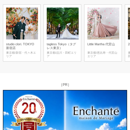
studio clori. TOKYO
tagless Tokyo（タグ
Little Martha 代官山
2
新宿店
レス東京）
東京都/新宿・代々木エ
東京都/品川・田町エリ
東京都/恵比寿・代官山
リア
ア
エリア
［PR］