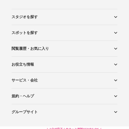
スタジオを探す
スポットを探す
エリアから探す
こだわりから探す
NEW PHOTO STYLE
プランから探す
フォトタイプ診断
フォトグラファーから探す
国内リゾートから探す
閲覧履歴・お気に入り
ロケーションから探す
スタジオから探す
お役立ち情報
閲覧スタジオ
お気に入り
サービス・会社
Wedding Photo マガジン
はじめてガイド
規約・ヘルプ
Photoraitとは
スタジオの掲載について
お問い合わせ
運営会社
サイトマップ
グループサイト
プライバシーポリシー
利用規約
ヘルプ
Wedding Park
Wedding Park 海外
Ringraph