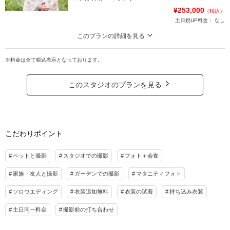
¥253,000
（税込）
最大4着まで撮影可能
土日祝UP料金：
なし
>>1着追加+データ10点 ¥55,000(税込)
このプランの詳細を見る
※他キャンペーンとの併用不可
雑誌やCMに使われる庭付スタジオでの貸切り撮影。大切な1日だからこそ心地
の良い素敵な場所で思い出を残しませんか♪
※料金は全て税込表示となっております。
プラン詳細
きもの1着ドレス1着プランの一例です。
花嫁様のご希望に沿ったプランをカウンセリングにてご紹介しておりますので
撮影料
新婦衣装2着
新郎衣装2着
このスタジオのプランを見る
ぜひお気軽にご相談ください♪
着付け
ヘアメイク
小物一式
アルバム
データ 20カット
台紙付写真
*どのプランも、衣装やアクセサリーのアップ料金はございません。
*撮影前のご来店相談あり。
衣装追加
会食
挙式
こだわりポイント
家族と撮影
家族用衣装レンタル
ペットと撮影
プラン詳細
ペットと撮影
スタジオでの撮影
フォト＋会食
その他含むもの
撮影料
新婦衣装2着
新郎衣装2着
■無料セット■納品全データ美肌レタッチ、新郎ヘアメイク、アテンド、お持ち込み
家族・友人と撮影
着付け
ガーデンでの撮影
ヘアメイク
マタニティフォト
小物一式
料、通常クリーニング料、スタジオ使用料、屋外撮影料、小物撮影料、シューズ、イ
アルバム
データ 60カット
台紙付写真
ンナー、ブーケ ※ドレス&タキシードはグレードアップ等追加料金なし
ソロウエディング
衣装追加無料
衣装の試着
持ち込み衣装
衣装追加
会食
挙式
土日同一料金
撮影前の打ち合わせ
相談予約する
撮影日の空き
家族と撮影
家族用衣装レンタル
ペットと撮影
来店・オンライン
を確認する