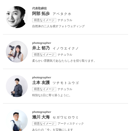
こだわりポイント
代表取締役
阿部 拓歩
アベタクホ
得意なイメージ
ナチュラル
自然体の二人を残すフォトウェディング
photographer
井上 郁乃
イノウエイクノ
得意なイメージ
ナチュラル
ペットと撮影
衣装追加無料
柔らかい雰囲気であなたらしさを切り取ります。
photographer
土本 友護
ツチモトユウゴ
得意なイメージ
ナチュラル
特別な1日に寄り添うように。
スタジオでの撮影
持ち込み衣装
photographer
人気スポットでの撮影
衣装の試着
チャペルでの撮影
瀨川 大海
セガワヒロウミ
マタニティフォト
ソロウエディング
家族・友人と撮影
得意なイメージ
アーティスティック
豊富なドレス
あなたの「今」を宝物にします