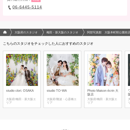
06-6445-5114
フォトウエディング/結婚写真のPhotorait ホーム
大阪府のスタジオ
梅田・新大阪のスタジオ
阿部写真館 大阪本町靭公園前
こちらのスタジオをチェックした人におすすめのスタジオ
studio clori. OSAKA
studio TO-WA
Photo Maison écrin 大
阪店
大阪府/梅田・新大阪エ
大阪府/難波・心斎橋エ
大阪府/梅田・新大阪エ
リア
リア
リア