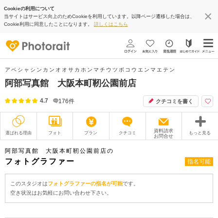
Cookieの利用について
当サイトはサービス向上のためCookieを利用しています。以降ページ遷移した場合は、
Cookie利用に同意したことになります。
詳しくはこちら
アベシャシンカンオオサカホンマチウツボコウエンマエテン
阿部写真館 大阪本町靭公園前店
4.7
176
件
クチコミを書く
資料請求
選ばれる理由
フォト
プラン
クチコミ
もっと見る
お問合せ
撮影レポート
フォトグラファー
阿部写真館 大阪本町靭公園前店の
フォトグラファー
指名可能
衣装
ムービー
このスタジオは
フォトグラファーの指名が可能
です。
オプション
ブログ
空き状況はお気軽にお問い合わせ下さい。
アクセス/TEL
スタジオトップ