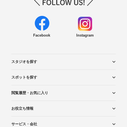
Facebook
Instagram
スタジオを探す
スポットを探す
エリアから探す
こだわりから探す
NEW PHOTO STYLE
プランから探す
フォトタイプ診断
フォトグラファーから探す
国内リゾートから探す
閲覧履歴・お気に入り
ロケーションから探す
スタジオから探す
お役立ち情報
閲覧スタジオ
お気に入り
サービス・会社
Wedding Photo マガジン
はじめてガイド