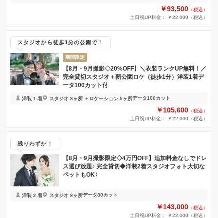
￥93,500
（税込）
土日祝UP料金： ￥22,000
（税込）
スタジオから徒歩1分の公園で！
期間限定
【8月・9月撮影◇20%OFF】＼衣装ランクUP無料！／
完全貸切スタジオ＋靭公園ロケ（徒歩1分）洋装1着デ
ータ100カット付
データ100カット
洋装 1 着
スタジオ 8ヶ所 ＋ロケーション 5ヶ所
￥105,600
（税込）
土日祝UP料金： ￥22,000
（税込）
残りわずか！
【8月・9月撮影限定◇4万円OFF】追加料金なしでドレ
ス選び放題♪ 完全貸切◆洋装2着スタジオフォト大切な
ペットもOK〉
データ80カット
洋装 2 着
スタジオ 8ヶ所
￥143,000
（税込）
土日祝UP料金： ￥22,000
（税込）