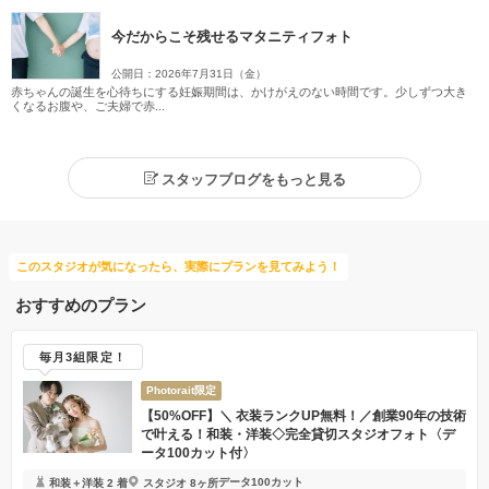
今だからこそ残せるマタニティフォト
公開日：2026年7月31日（金）
赤ちゃんの誕生を心待ちにする妊娠期間は、かけがえのない時間です。少しずつ大き
くなるお腹や、ご夫婦で赤...
スタッフブログをもっと見る
このスタジオが気になったら、実際にプランを見てみよう！
おすすめのプラン
毎月3組限定！
Photorait限定
【50%OFF】＼ 衣装ランクUP無料！／創業90年の技術
で叶える！和装・洋装◇完全貸切スタジオフォト〈デ
ータ100カット付〉
データ100カット
和装＋洋装 2 着
スタジオ 8ヶ所