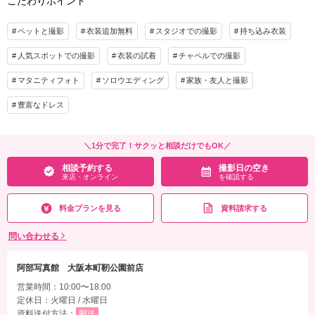
こだわりポイント
ペットと撮影
衣装追加無料
スタジオでの撮影
持ち込み衣装
人気スポットでの撮影
衣装の試着
チャペルでの撮影
マタニティフォト
ソロウエディング
家族・友人と撮影
豊富なドレス
＼1分で完了！サクッと相談だけでもOK／
相談予約する
撮影日の空き
来店・オンライン
を確認する
料金プランを見る
資料請求する
問い合わせる
阿部写真館 大阪本町靭公園前店
営業時間：10:00〜18:00
定休日：火曜日 / 水曜日
資料送付方法：
郵送