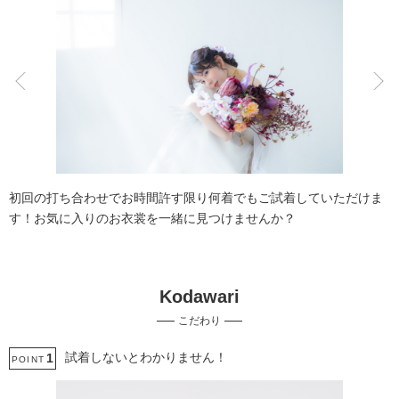
こだわりポイント
ペットと撮影
衣装追加無料
初回の打ち合わせでお時間許す限り何着でもご試着していただけま
す！お気に入りのお衣裳を一緒に見つけませんか？
Kodawari
スタジオでの撮影
持ち込み衣装
こだわり
人気スポットでの撮影
衣装の試着
チャペルでの撮影
試着しないとわかりません！
1
POINT
マタニティフォト
ソロウエディング
家族・友人と撮影
豊富なドレス