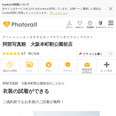
Cookieの利用について
当サイトはサービス向上のためCookieを利用しています。以降ページ遷移した場合は、
Cookie利用に同意したことになります。
詳しくはこちら
アベシャシンカンオオサカホンマチウツボコウエンマエテン
阿部写真館 大阪本町靭公園前店
4.7
176
件
クチコミを書く
資料請求
選ばれる理由
フォト
プラン
クチコミ
もっと見る
お問合せ
撮影レポート
フォトグラファー
阿部写真館 大阪本町靭公園前店のこだわり
衣装の試着ができる
衣装
ムービー
オプション
ブログ
ご成約前でもお衣裳のご試着が無料！
アクセス/TEL
スタジオトップ