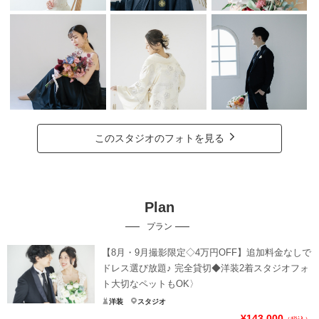
このスタジオのフォトを見る
Plan
プラン
【8月・9月撮影限定◇4万円OFF】追加料金なしで
ドレス選び放題♪ 完全貸切◆洋装2着スタジオフォ
ト大切なペットもOK〉
洋装
スタジオ
¥143,000