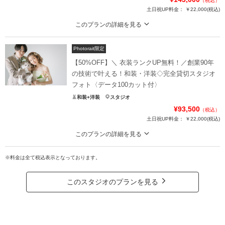
（税込）
土日祝UP料金：
￥22,000
(税込)
このプランの詳細を見る
スタジオで撮影したい方へお得な洋装2着のスタジオプラン！〉通常¥187,000
(税込)→¥143,000(税込)
Photorait限定
毎月満枠のとってもお得なプラン◎
【50%OFF】＼ 衣装ランクUP無料！／創業90年
気になる方はお早めにお問い合わせください…！
の技術で叶える！和装・洋装◇完全貸切スタジオ
フォト〈データ100カット付〉
※ご予約は先着順のため、埋まる場合もございます。
和装+洋装
スタジオ
予めご了承ください。
¥93,500
（税込）
土日祝UP料金：
￥22,000
(税込)
プラン詳細
このプランの詳細を見る
撮影料
新婦衣装2着
新郎衣装1着
フォトレイト限定50％OFF！通常¥187,000(税込)→¥93,500(税込)
着付け
ヘアメイク
小物一式
※料金は全て税込表示となっております。
「和装・洋装どっちも着たい」「データが欲しい」そんな方に！
アルバム
データ 80カット
台紙付写真
今だけ、超お得プラン！！
衣装追加
会食
挙式
このスタジオのプランを見る
"完全貸切空間"で"おふたりらしい"フォトウェディング！
家族と撮影
家族用衣装レンタル
ペットと撮影
衣裳や小物の持ち込み無料◎
その他含むもの
カッターシャツ・ヘアアクセサリー・ブーケ・ブートニア・新郎ヘアセット・ヘアア