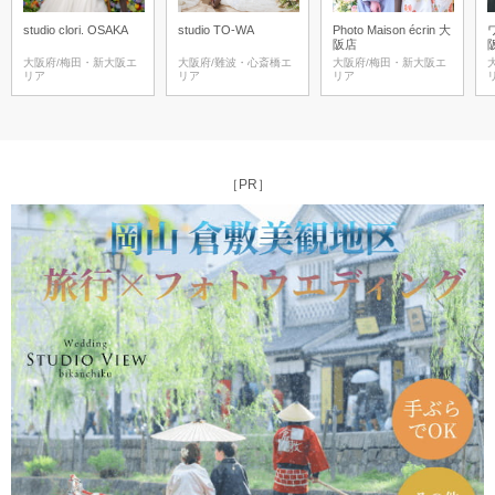
studio clori. OSAKA
studio TO-WA
Photo Maison écrin 大
阪店
大阪府/梅田・新大阪エ
大阪府/難波・心斎橋エ
大阪府/梅田・新大阪エ
リア
リア
リア
［PR］