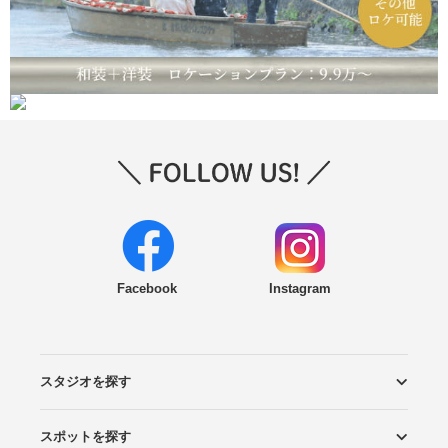
Facebook
Instagram
スタジオを探す
スポットを探す
エリアから探す
こだわりから探す
NEW PHOTO STYLE
プランから探す
フォトタイプ診断
フォトグラファーから探す
国内リゾートから探す