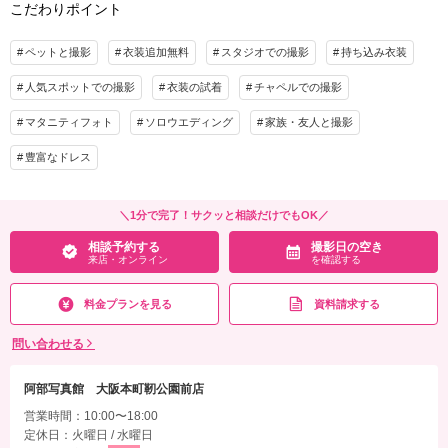
こだわりポイント
クセサリーチェンジ・衣裳アップグレード無し・ペット同伴可能
※ヘアアクセサリーチェンジが含まれております
ペットと撮影
相談予約する
衣装追加無料
スタジオでの撮影
撮影日の空き
持ち込み衣装
来店・オンライン
を確認する
プラン詳細
人気スポットでの撮影
衣装の試着
チャペルでの撮影
撮影料
新婦衣装2着
新郎衣装2着
マタニティフォト
ソロウエディング
家族・友人と撮影
着付け
ヘアメイク
小物一式
アルバム
データ 100カット
台紙付写真
豊富なドレス
衣装追加
会食
挙式
家族と撮影
家族用衣装レンタル
ペットと撮影
＼1分で完了！サクッと相談だけでもOK／
相談予約する
撮影日の空き
その他含むもの
来店・オンライン
を確認する
カッターシャツ・ヘアアクセサリー・番傘・ブーケ・ブートニア・撮影小物・衣装チ
ェンジの際の髪飾り・衣裳アップグレード無し
料金プランを見る
資料請求する
相談予約する
撮影日の空き
問い合わせる
来店・オンライン
を確認する
阿部写真館 大阪本町靭公園前店
営業時間：10:00〜18:00
定休日：火曜日 / 水曜日