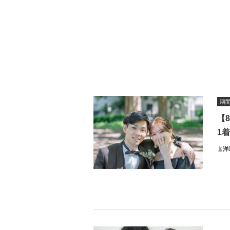
期
【
1
洋
通常
完全