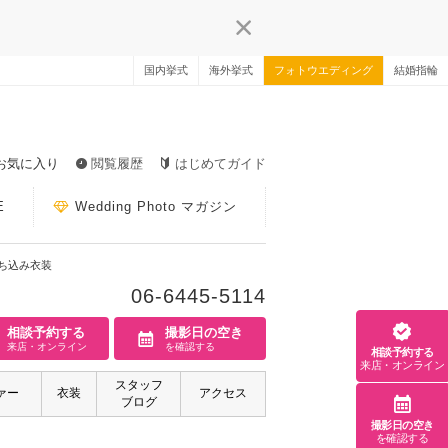
国内挙式
海外挙式
フォトウエディング
結婚指輪
お気に入り
閲覧履歴
はじめてガイド
E
Wedding Photo マガジン
ち込み衣装
06-6445-5114
相談予約する
撮影日の空き
来店・オンライン
を確認する
相談予約する
来店・オンライン
スタッフ
ァー
衣装
アクセス
ブログ
撮影日の空き
を確認する