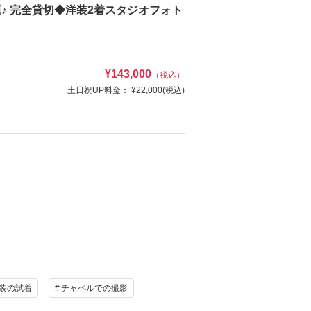
♪ 完全貸切◆洋装2着スタジオフォト
¥143,000
（税込）
土日祝UP料金：
¥22,000
(税込)
込)→¥143,000(税込)
け
ヘアメイク
写真
衣装追加
レンタル
ペットと撮影
け
ヘアメイク
資料請求
認する
写真
衣装追加
装の試着
チャペルでの撮影
レンタル
ペットと撮影