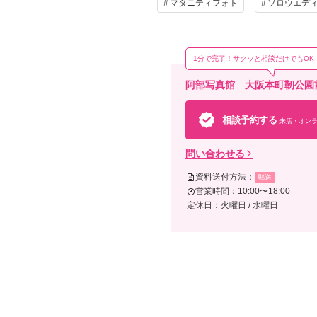
マタニティフォト
ソロウエデ
そ
カッ
1分で完了！サクッと相談だけでもOK
能
阿部写真館 大阪本町靭公園
相談予約する
来店・オンラ
問い合わせる
資料送付方法：
郵送
営業時間：10:00〜18:00
定休日：火曜日 / 水曜日