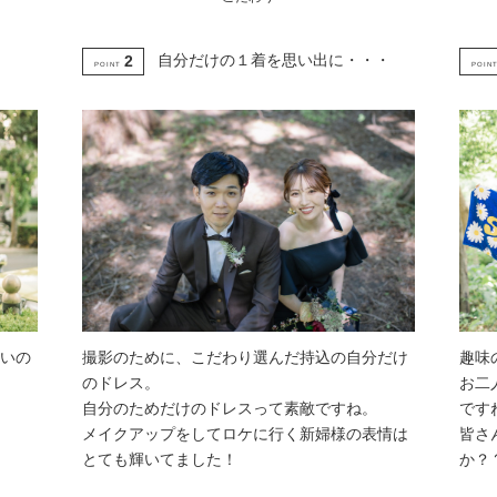
自分だけの１着を思い出に・・・
2
POINT
POIN
いの
撮影のために、こだわり選んだ持込の自分だけ
趣味
のドレス。
お二
自分のためだけのドレスって素敵ですね。
です
メイクアップをしてロケに行く新婦様の表情は
皆さ
とても輝いてました！
か？