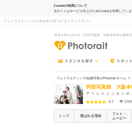
Cookieの利用について
当サイトはサービス向上のためCookieを利用してい
フォトウエディングの決め手が見つかるクチコミサイト
衣装を持ち込める｜阿部写真館 大阪本町靭公園前店｜Ph
-フォトウエデ
スタジオを探す
スポッ
フォトウエディング/結婚写真のPhotorait ホーム
阿部写真館 大阪本
アベシャシンカンオ
4.7
176
フォト・
トップ
選ばれる理由
ムービー