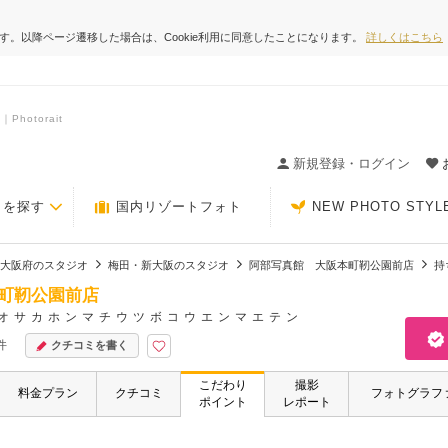
ます。以降ページ遷移した場合は、Cookie利用に同意したことになります。
詳しくはこちら
otorait
ィングの決め手が見つかるクチコミサイト-Photorait
新規登録・ログイン
トを探す
国内リゾートフォト
NEW PHOTO STYL
大阪府のスタジオ
梅田・新大阪のスタジオ
阿部写真館 大阪本町靭公園前店
持
町靭公園前店
オサカホンマチウツボコウエンマエテン
件
クチコミを書く
こだわり
撮影
料金プラン
クチコミ
フォトグラフ
ポイント
レポート