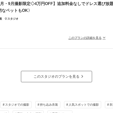
8月・9月撮影限定◇4万円OFF】追加料金なしでドレス選び放題
園はスタジオの目の前！
切なペットもOK〉
と徒歩1分！！
装
スタジオ
タもたっぷり100カット付き♪
このプランの詳細を見る
ラン詳細
ジオで撮影したい方へお得な洋装2着のスタジオプラン！〉通常¥187,000(税
撮影料
新婦衣装1着
新郎衣装1着
着付
満枠のとってもお得なプラン◎
なる方はお早めにお問い合わせください…！
小物一式
アルバム
データ 100カット
台紙付
予約は先着順のため、埋まる場合もございます。
会食
挙式
家族と撮影
家族用衣装
ご了承ください。
このスタジオのプランを見る
の他含むもの
ラン詳細
ターシャツ・ヘアアクセサリー・ブーケ・ブートニア・撮影小物・衣裳アップグレード無し
撮影料
新婦衣装2着
新郎衣装1着
着付
相談予約する
撮影日の空き
を確
来店・オンライン
小物一式
アルバム
データ 80カット
台紙付
スタジオでの撮影
持ち込み衣装
人気スポットでの撮影
衣
会食
挙式
家族と撮影
家族用衣装