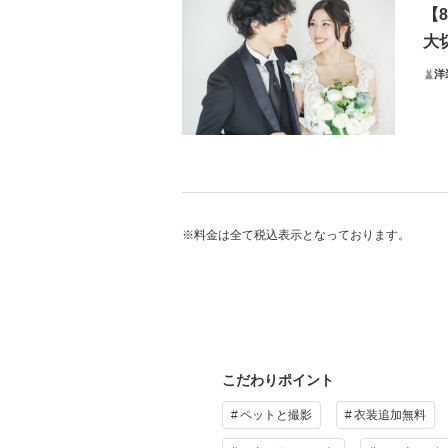
【
靱公
大
なん
洋
デー
プ
スタ
毎月
気に
※料金は全て税込表示となっております。
※ご
予め
そ
プ
カッ
こだわりポイント
ペットと撮影
衣装追加無料