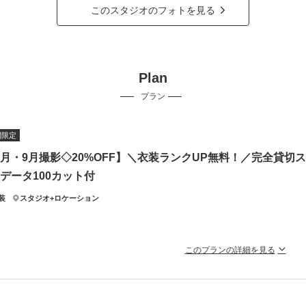
このスタジオのフォトを見る
Plan
プラン
間限定
8月・9月撮影◇20%OFF】＼衣装ランクUP無料！／完全貸切
着データ100カット付
装
スタジオ+ロケーション
このプランの詳細を見る
132,000円のところ、今だけ【105,600円】でスタジオから徒歩1
貸切スタジオ＆スタジオ目の前の靭公園で手軽に"ちょこっと"ロケーション撮影！