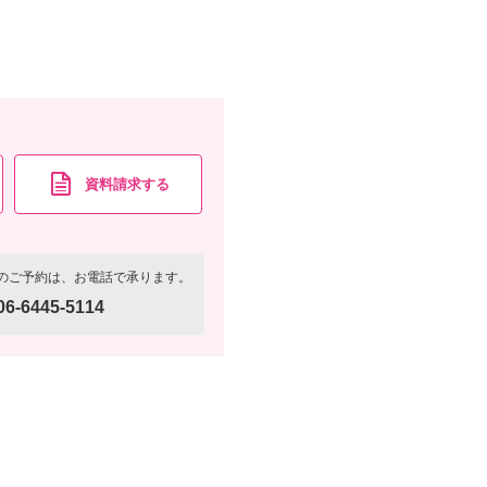
チェンジ・衣裳アップグレード無し・ペット同伴可
資料請求
認する
資料請求する
のご予約は、お電話で承ります。
06-6445-5114