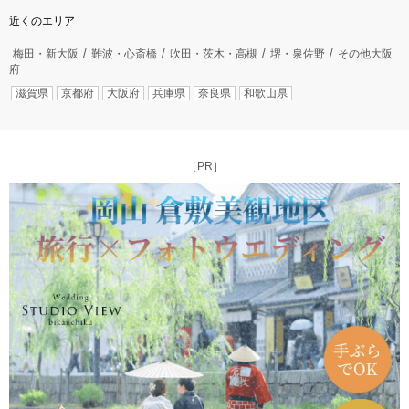
近くのエリア
梅田・新大阪
難波・心斎橋
吹田・茨木・高槻
堺・泉佐野
その他大阪
府
滋賀県
京都府
大阪府
兵庫県
奈良県
和歌山県
［PR］