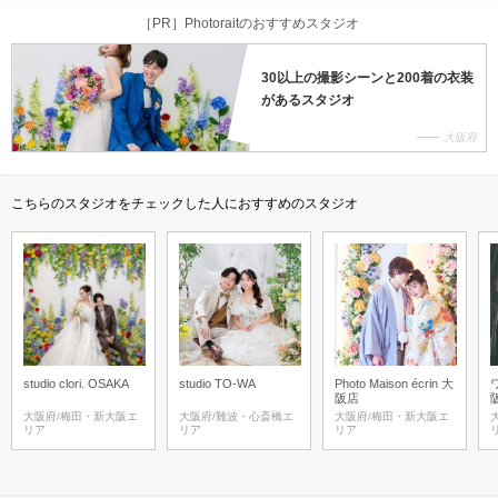
［PR］Photoraitのおすすめスタジオ
30以上の撮影シーンと200着の衣装
があるスタジオ
大阪府
こちらのスタジオをチェックした人におすすめのスタジオ
studio clori. OSAKA
studio TO-WA
Photo Maison écrin 大
阪店
大阪府/梅田・新大阪エ
大阪府/難波・心斎橋エ
大阪府/梅田・新大阪エ
リア
リア
リア