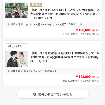
期間限定
【8月・9月撮影◇20%OFF】＼衣装ランクUP無料！／
完全貸切スタジオ＋靭公園ロケ（徒歩1分）洋装1着デ
ータ100カット付
データ100カット
洋装 1 着
スタジオ 8ヶ所 ＋ロケーション 5ヶ所
￥105,600
（税込）
土日祝UP料金： ￥22,000
（税込）
残りわずか！
【8月・9月撮影限定◇4万円OFF】追加料金なしでドレ
ス選び放題♪ 完全貸切◆洋装2着スタジオフォト大切な
ペットもOK〉
データ80カット
洋装 2 着
スタジオ 8ヶ所
￥143,000
（税込）
土日祝UP料金： ￥22,000
（税込）
30件の料金プランを見る