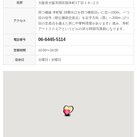
アクセス/TEL
スタジオトップ
住所
大阪府大阪市西区靱本町1丁目１６−２０
四つ橋線 本町駅 28番出口を四つ橋筋沿いに北へ150m。一つ
こだわりポイント
目の信号（靭公園前交差点）を左手方向（西）へ200m（2つ
アクセス
目の交差点を越えた所に中華料理屋があります）進み、本町
アートスクエアというビルの3Fが阿部写真館になります。
06-6445-5114
電話番号
10:00〜18:00
営業時間
火曜日 / 水曜日
定休日
ペットと撮影
衣装追加無料
スタジオでの撮影
持ち込み衣装
人気スポットでの撮影
衣装の試着
チャペルでの撮影
マタニティフォト
ソロウエディング
家族・友人と撮影