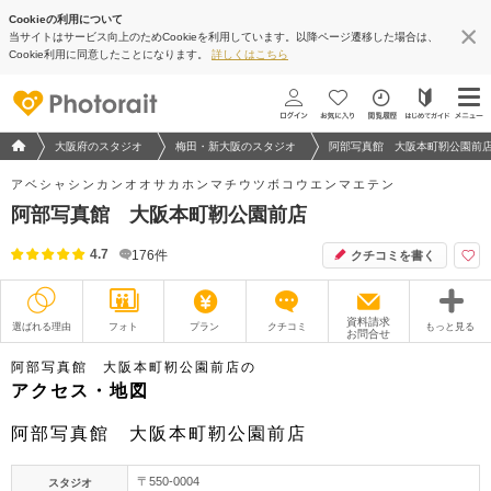
Cookieの利用について
当サイトはサービス向上のためCookieを利用しています。以降ページ遷移した場合は、
地図アプリで見る
Cookie利用に同意したことになります。
詳しくはこちら
フォトウエディング/結婚写真のPhotorait ホーム
大阪府のスタジオ
梅田・新大阪のスタジオ
阿部写真館 大阪本町靭公園前
アベシャシンカンオオサカホンマチウツボコウエンマエテン
阿部写真館 大阪本町靭公園前店
4.7
176
件
クチコミを書く
資料請求
選ばれる理由
フォト
プラン
クチコミ
もっと見る
お問合せ
撮影レポート
フォトグラファー
阿部写真館 大阪本町靭公園前店の
アクセス・地図
衣装
ムービー
阿部写真館 大阪本町靭公園前店
オプション
ブログ
〒550-0004
スタジオ