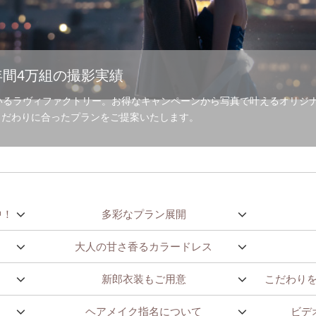
間4万組の撮影実績
いるラヴィファクトリー。お得なキャンペーンから写真で叶えるオリジ
こだわりに合ったプランをご提案いたします。
中！
多彩なプラン展開
大人の甘さ香るカラードレス
新郎衣装もご用意
こだわり
ヘアメイク指名について
ビデ