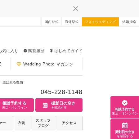
国内挙式
海外挙式
フォトウエディング
結婚指輪
お気に入り
閲覧履歴
はじめてガイド
E
Wedding Photo マガジン
選ばれる理由
045-228-1148
相談予約する
撮影日の空き
来店・オンライン
を確認する
相談予約する
来店・オンライン
スタッフ
ァー
衣装
アクセス
ブログ
撮影日の空き
を確認する