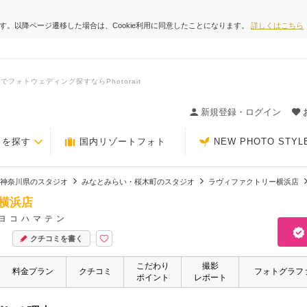
ます。以降ページ遷移した場合は、Cookie利用に同意したことになります。
詳しくはこちら
ォトウェディング探すならPhotorait
ィングの決め手が見つかるクチコミサイト-Photorait
新規登録・ログイン
トを探す
国内リゾートフォト
NEW PHOTO STYL
神奈川県のスタジオ
みなとみらい・桜木町のスタジオ
ラヴィファクトリー横浜店
横浜店
ヨコハマテン
クチコミを書く
こだわり
撮影
料金プラン
クチコミ
フォトグラフ
ポイント
レポート